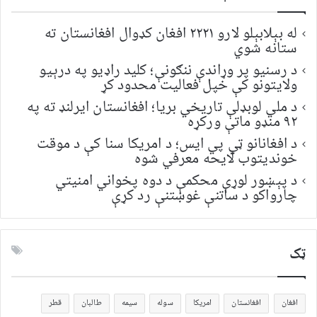
له بېلابېلو لارو ۲۲۲۱ افغان کډوال افغانستان ته
ستانه شوي
د رسنیو پر وړاندې ننګونې؛ کلید راډیو په درېیو
ولایتونو کې خپل فعالیت محدود کړ
د ملي لوبډلې تاریخي بریا؛ افغانستان ایرلنډ ته په
۹۲ منډو ماتې ورکړه
د افغانانو ټي پي ایس؛ د امریکا سنا کې د موقت
خونديتوب لایحه معرفي شوه
د پېښور لوړې محکمې د دوه پخواني امنیتي
چارواکو د ساتنې غوښتنې رد کړې
ټک
افغان
افغانستان
امریکا
سوله
سیمه
طالبان
قطر