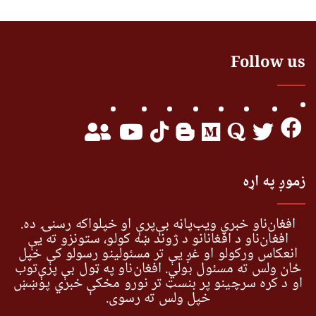
Follow us
زموږ په اړه
افغان‌ناو خبري ویب‌پاڼه بې‌پرې او خپلواکه رسنۍ ده.
افغان‌ناو د افغانانو د ژوند ښه کولو، ستونزو ته یې
انعکاس ورکولو او غږ یې تر مسئولینو رسولو کې خپل
ځان ولس ته مسئول بولي. افغان‌ناو په ټول بې پرې‌توب
او د کره سرچینو پر بنسټ تر نورو مخکې خبري پوښښ
خپل ولس ته رسوي.