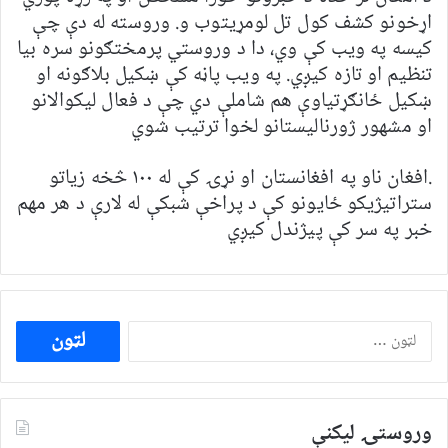
اړخونو کشف کول تل لومړیتوب و. وروسته له دې چې
کیسه په ویب کې وي، دا د وروستي پرمختګونو سره بیا
تنظیم او تازه کیږي. په ویب پاڼه کې ښکیل بلاګونه او
ښکیل ځانګړتیاوې هم شاملې دي چې د فعال لیکوالانو
او مشهور ژورنالیستانو لخوا ترتیب شوي
.افغان ناو په افغانستان او نړۍ کې له ۱۰۰ څخه زیاتو
ستراتیژیکو ځایونو کې د پراخې شبکې له لارې د هر مهم
خبر په سر کې پیژندل کیږي
ددی
لپاره
لټون:
وروستۍ ليکنې