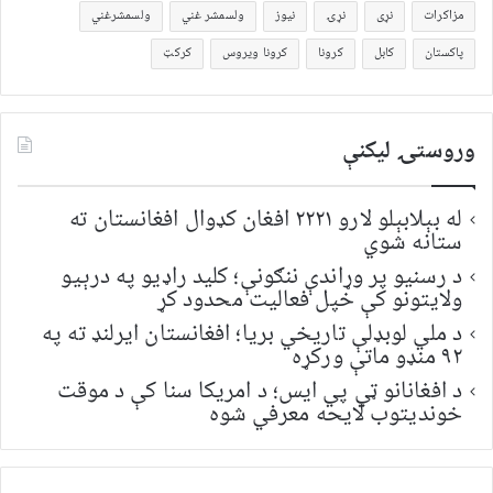
مزاکرات
نړی
نړۍ
نیوز
ولسمشر غني
ولسمشرغني
پاکستان
کابل
کرونا
کرونا ویروس
کرکټ
وروستۍ ليکنې
له بېلابېلو لارو ۲۲۲۱ افغان کډوال افغانستان ته
ستانه شوي
د رسنیو پر وړاندې ننګونې؛ کلید راډیو په درېیو
ولایتونو کې خپل فعالیت محدود کړ
د ملي لوبډلې تاریخي بریا؛ افغانستان ایرلنډ ته په
۹۲ منډو ماتې ورکړه
د افغانانو ټي پي ایس؛ د امریکا سنا کې د موقت
خونديتوب لایحه معرفي شوه