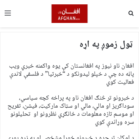
لټون
مین
ټول زموږ په اړه
افغان ناو نیوز په افغانستان کې یوه واکمنه خبري ویب
پاڼه ده چې د خپلو لیدونکو د “خبرتیا” د فلسفې لاندې
فعالیت کوي
د خبرونو تر څنګ افغان ناو په پراخه کچه سیاسي،
سوداګریز او مالي، مالي او سټاک مارکیټ، فیشن، تفریح ​​​​
او موسم تازه معلومات د ځانګړي نظرونو او تحلیلونو
سره وړاندې کوي
د امکان تر حده د خبرونو خورا مشخص او په زړه پوري