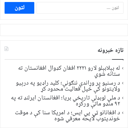
ددی
لپاره
لټون:
تازه خبرونه
له بېلابېلو لارو ۲۲۲۱ افغان کډوال افغانستان ته
ستانه شوي
د رسنیو پر وړاندې ننګونې؛ کلید راډیو په درېیو
ولایتونو کې خپل فعالیت محدود کړ
د ملي لوبډلې تاریخي بریا؛ افغانستان ایرلنډ ته په
۹۲ منډو ماتې ورکړه
د افغانانو ټي پي ایس؛ د امریکا سنا کې د موقت
خونديتوب لایحه معرفي شوه