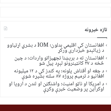
لټون:
تازه خبرونه
افغانستان کې اقلیمي بدلون؛ IOM د بشري اړتیاوو
د زیاتېدو خبرداری ورکړ
افغانستان ته د برېښنا تجهیزاتو واردات؛ د چین
څخه د ۲۷ کانټینرونو لېږد پیل شو
د چغه او آقتاش پلونه؛ په کندز کې د ۱۲ میلیونه
افغانیو د ترمیم پروژه ۸۷ سلنه بشپړه شوې
د امریکا او ناټو امنیت؛ واشنګټن او لندن د اروپا او
اوکراین پر وضعیت خبرې وکړې