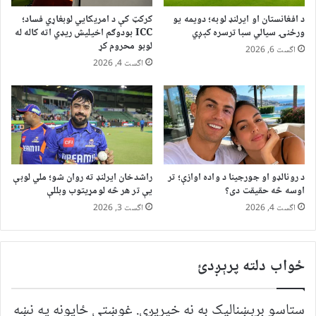
د افغانستان او ایرلنډ لوبه؛ دویمه یو
کرکټ کې د امریکايي لوبغاړي فساد؛
ورځنۍ سیالي سبا ترسره کېږي
ICC بودوګم اخیلیش ریډي اته کاله له
لوبو محروم کړ
اگست 6, 2026
اگست 4, 2026
د رونالډو او جورجینا د واده اوازې؛ تر
راشدخان ایرلنډ ته روان شو؛ ملي لوبې
اوسه څه حقیقت دی؟
یې تر هر څه لومړیتوب وبللې
اگست 4, 2026
اگست 3, 2026
ځواب دلته پرېږدئ
ستاسو برېښناليک به نه خپريږي.
غوښتى ځایونه په نښه