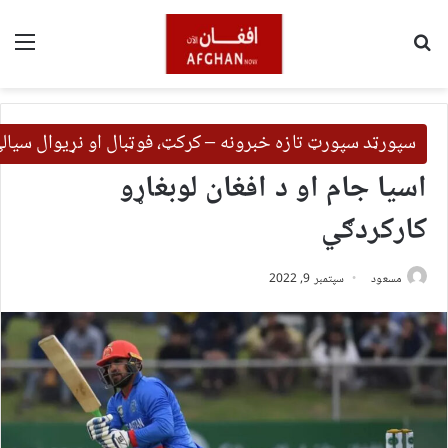
لټون
مین
سپورټد سپورټ تازه خبرونه – کرکټ، فوټبال او نړیوال سیال
اسیا جام او د افغان لوبغاړو
کارکردګي
مسعود
سپتمبر 9, 2022