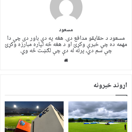
مسعود
مسعود د حقایقو مدافع دی. هغه په ​​​​دې باور دی چې دا
مهمه ده چې خبرې وکړئ او د هغه څه لپاره مبارزه وکړئ
چې سم دي، پرته له دې چې لګښت څه وي.
Website
اړوند خبرونه