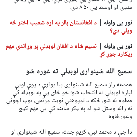
منډې او اوسط یې ۸.۵۰ دی.
نور یی ولوله |
د افغانستان بالر په اړه شعیب اختر څه
ویلي دي؟
نور یی ولوله |
نسیم شاه د افغان لوبډلې پر وړاندې مهم
ریکارډ جوړ کړ
سمیع الله شینواری لوبډلې ته غوره شو
همدغه راز سمیع الله شینواری بیا یوازې د یوې لوبې
لپاره لوبډلې ته انتخاب شو؛ خو ځای یې په لوبډله کې
معلوم نه شو، ځکه د توپوهنې نوبت ورنغی، توپ اچونې
ته رانه وستل شو او په ډګر ساتنه کې یې مهم کیچ
وغورځاوه.
دا چې د محمد نبي، کریم جنت، سمیع الله شینواری او