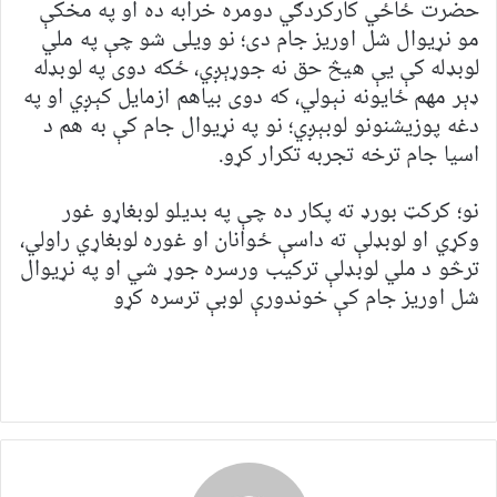
حضرت ځاځي کارکردګي دومره خرابه ده او په مخکې
مو نړیوال شل اوریز جام دی؛ نو ویلی شو چې په ملي
لوبډله کې یې هیڅ حق نه جوړېږي، ځکه دوی په لوبډله
ډېر مهم ځایونه نېولي، که دوی بیاهم ازمایل کېږي او په
دغه پوزیشنونو لوبېږي؛ نو په نړیوال جام کې به هم د
اسیا جام ترخه تجربه تکرار کړو.
نو؛ کرکټ بورډ ته پکار ده چې په بدیلو لوبغاړو غور
وکړي او لوبډلې ته داسې ځوانان او غوره لوبغاړي راولي،
ترڅو د ملي لوبډلې ترکیب ورسره جوړ شي او په نړیوال
شل اوریز جام کې خوندورې لوبې ترسره کړو