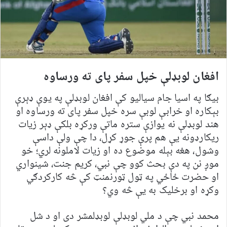
افغان لوبډلې خپل سفر پای ته ورساوه
بیګا په اسیا جام سیالیو کې افغان لوبډلې په یوې ډېرې
بېکاره او خرابې لوبې سره خپل سفر پای ته ورساوه او
هند لوبډلې نه یوازې ستره ماتې ورکړه بلکې ډېر زیات
ریکارډونه یې هم پرې جوړ کړل، دا چې ولې داسې
وشول، هغه بېله موضوع ده او زیات لاملونه لري؛ خو
موږ نن په دې بحث کوو چې نبي، کریم جنت، شینواري
او حضرت ځاځي په ټول ټورنمنټ کې څه کارکردګي
وکړه او برخلیک به یې څه وي؟
محمد نبي چې د ملي لوبډلې لوبډلمشر دی او د شل