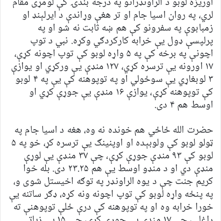
اوریزه لوبو د الراونډرانو په درجه بندۍ کې لومړی مقام
لري، په روان اسیا جام او تر هغې وړاندې د ایرلېنډ او
زمبابوې په سفرونو کې هم ښه ثابت نه شو او په
پرلپسې ډول یې خرابه کارکردګي وکړه. نبي د توپ
اچونې په برخه کې په ۵ واړه لوبو کې توپ اچونه کړې،
۱۷ اورونه یې ترسره کړي، ۱۲۷ منډې یې ورکړي او یوازې
۳ لوبغاړي یې سوځولي او په توپوهنه کې یې په ۴ لوبو
کې توپوهنه کړې، یوازې ۱۶ منډې یې جوړې کړي او
اوسط هم ۴ دی.
حضرت الله ځاځي هم خونده نه وه، هغه د اسیا جام په
ټولو لوبو کې ولوبېده او اوپنینګ یې ترسره کړ، خو په ۵
لوبو کې ۹۳ منډې جوړې کړې، چې ۳۷ منډې یې لوړې
منډې دي او د منډو اوسط یې هم ۲۳.۲۵ دی. بله خوا
کریم جنت چې د یوه الراونډر په توګه اخیستل شوی و،
په پنځه واړه لوبو کې توپ اچونه ونه کړه، ډګر ساتنه یې
خورا خرابه وه او په توپوهنه کې درې ځلې توپوهنې ته
راغلی، چې ۱۷ منډې یې جوړې کړي، چې ۱۵ یې زیاتې