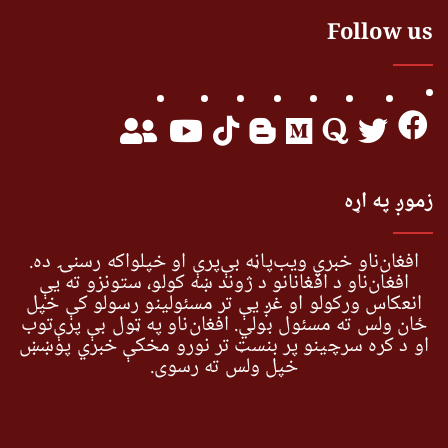
Follow us
زموږ په اړه
افغان‌ناو خبري ویب‌پاڼه بې‌پرې او خپلواکه رسنۍ ده.
افغان‌ناو د افغانانو د ژوند ښه کولو، ستونزو ته یې
انعکاس ورکولو او غږ یې تر مسئولینو رسولو کې خپل
ځان ولس ته مسئول بولي. افغان‌ناو په ټول بې پرې‌توب
او د کره سرچینو پر بنسټ تر نورو مخکې خبري پوښښ
خپل ولس ته رسوي.