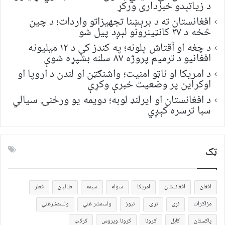
د زیاتېدو خبرداری ورکړ
افغانستان ته د برېښنا تجهیزاتو واردات؛ د چین
څخه د ۲۷ کانټینرونو لېږد پیل شو
د چغه او آقتاش پلونه؛ په کندز کې د ۱۲ میلیونه
افغانیو د ترمیم پروژه ۸۷ سلنه بشپړه شوې
د امریکا او ناټو امنیت؛ واشنګټن او لندن د اروپا او
اوکراین پر وضعیت خبرې وکړې
د افغانستان او ایرلنډ لوبه؛ دویمه یو ورځنۍ سیالي
سبا ترسره کېږي
ټک
افغان
افغانستان
امریکا
سوله
سیمه
طالبان
قطر
مزاکرات
نړی
نړۍ
نیوز
ولسمشر غني
ولسمشرغني
پاکستان
کابل
کرونا
کرونا ویروس
کرکټ