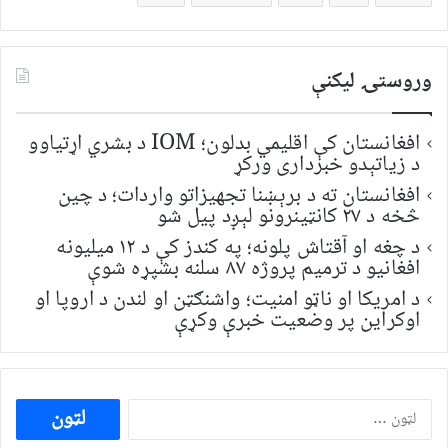
وروستۍ ليکنې
افغانستان کې اقلیمي بدلون؛ IOM د بشري اړتیاوو
د زیاتېدو خبرداری ورکړ
افغانستان ته د برېښنا تجهیزاتو واردات؛ د چین
څخه د ۲۷ کانټینرونو لېږد پیل شو
د چغه او آقتاش پلونه؛ په کندز کې د ۱۲ میلیونه
افغانیو د ترمیم پروژه ۸۷ سلنه بشپړه شوې
د امریکا او ناټو امنیت؛ واشنګټن او لندن د اروپا او
اوکراین پر وضعیت خبرې وکړې
ددی
لپاره