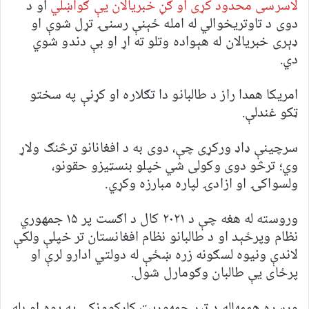
لاسرسی محدود کړی او ګڼ خبریالان یې ګواښلي
او د
دوی د تاوتریخوالي له امله ځېنې رسنۍ تړل شوې او
ډېری خبریالان له هېواده وتلو ته اړ او بې دندو شوي
دي.
امریکا همدا راز د طالبانو دا تګلاره او کړنې په سختو
ټکو غندلې.
سرچینې ډاډ ورکړی چې، دوی به د افغانانو ترڅنګ ولاړ
وي؛ ترڅو دوی وکولی شي خپلو بنسټیزو حقونو،
ولسواکۍ او ازادۍ لپاره مبارزه وکړي.
وروسته له هغه چې د ۲۰۲۱ کال د اګست پر ۱۵ جمهوري
نظام وپرځېد او د طالبانو نظام افغانستان تر خپلې ولکې
لاندې ونیوه لسګونه زره ښځې له دولتي ادارو لرې او
پرځای یې طالبان وګومارل شول.
ورسره هممهاله د تېر جمهوریت کارکوونکي په یوه او بله