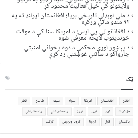
ولایتونو کې خپل فعالیت محدود کړ
د ملي لوبډلې تاریخي بریا؛ افغانستان ایرلنډ ته په
۹۲ منډو ماتې ورکړه
د افغانانو ټي پي ایس؛ د امریکا سنا کې د موقت
خونديتوب لایحه معرفي شوه
د پېښور لوړې محکمې د دوه پخواني امنیتي
چارواکو د ساتنې غوښتنې رد کړې
ټک
افغان
افغانستان
امریکا
سوله
سیمه
طالبان
قطر
مزاکرات
نړی
نړۍ
نیوز
ولسمشر غني
ولسمشرغني
پاکستان
کابل
کرونا
کرونا ویروس
کرکټ