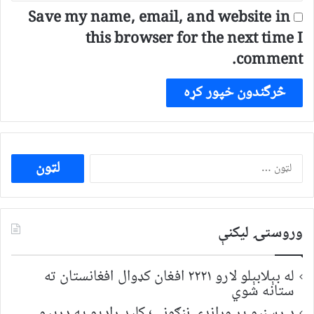
Save my name, email, and website in
this browser for the next time I
comment.
ددی
لپاره
لټون:
وروستۍ ليکنې
له بېلابېلو لارو ۲۲۲۱ افغان کډوال افغانستان ته
ستانه شوي
د رسنیو پر وړاندې ننګونې؛ کلید راډیو په درېیو