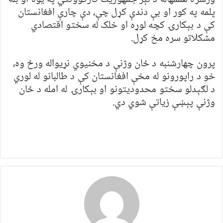
پلمه په کور او بې دندې کړل چې، دې چارې افغانستان
کې د بېکارۍ کچه لوړه او خلک له سختو اقتصادي
مشکلاتو سره مخ کړل.
پرون چهارشنبه د ځان وژنې د مخنیوي نړیواله ورځ وه،
خو د راپورونو له مخې افغانستان کې د طالبانو له لوري
د لګېدلو سختو محدودیتونو او بېکارۍ له امله د ځان
وژنې پېښې زیاتې شوي دي.