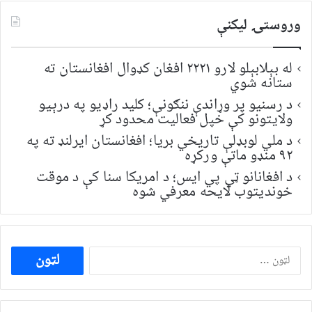
وروستۍ ليکنې
له بېلابېلو لارو ۲۲۲۱ افغان کډوال افغانستان ته
ستانه شوي
د رسنیو پر وړاندې ننګونې؛ کلید راډیو په درېیو
ولایتونو کې خپل فعالیت محدود کړ
د ملي لوبډلې تاریخي بریا؛ افغانستان ایرلنډ ته په
۹۲ منډو ماتې ورکړه
د افغانانو ټي پي ایس؛ د امریکا سنا کې د موقت
خونديتوب لایحه معرفي شوه
ددی
لپاره
لټون: