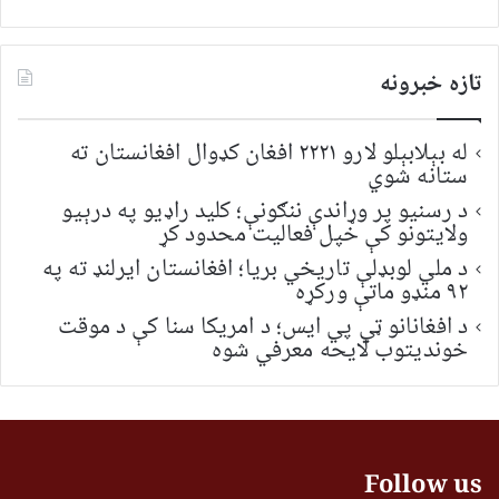
تازه خبرونه
له بېلابېلو لارو ۲۲۲۱ افغان کډوال افغانستان ته
ستانه شوي
د رسنیو پر وړاندې ننګونې؛ کلید راډیو په درېیو
ولایتونو کې خپل فعالیت محدود کړ
د ملي لوبډلې تاریخي بریا؛ افغانستان ایرلنډ ته په
۹۲ منډو ماتې ورکړه
د افغانانو ټي پي ایس؛ د امریکا سنا کې د موقت
خونديتوب لایحه معرفي شوه
Follow us