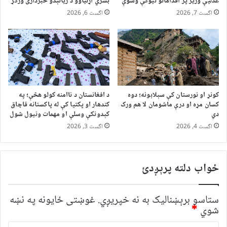
عدلیې وزیر پر اقداماتو نیوکې وشوې
بشري اړتیاوو د زیاتېدو خبرداری ورکړ
اگست 7, 2026
اگست 6, 2026
کونړ او نورستان کې سېلابونه؛ دوه
د افغانستان د ناامنه کولو هڅې؛ په
کسان مړه او درې ماشومان لا هم ورک
کندهار او پکتیا کې له پاکستانه قاچاق
دي
کېدونکې وسلې او مهمات ونیول شول
اگست 4, 2026
اگست 3, 2026
ځواب دلته پرېږدئ
ستاسو برېښناليک به نه خپريږي.
غوښتى ځایونه په نښه
شوي
*