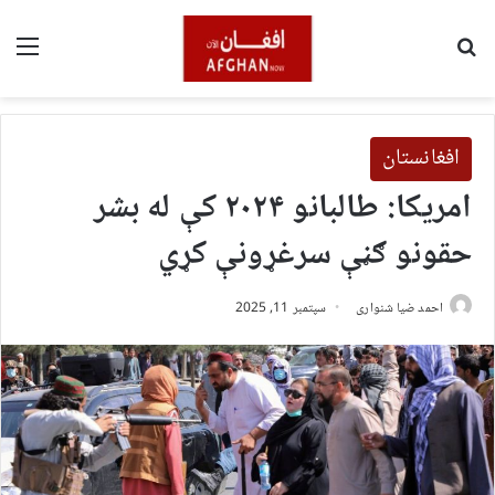
لټون
مین
افغانستان
امریکا: طالبانو ۲۰۲۴ کې له بشر
حقونو ګڼې سرغړونې کړي
احمد ضیا شنواری
سپتمبر 11, 2025