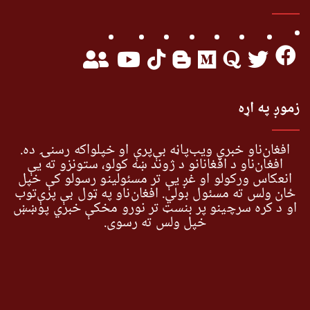
زموږ په اړه
افغان‌ناو خبري ویب‌پاڼه بې‌پرې او خپلواکه رسنۍ ده.
افغان‌ناو د افغانانو د ژوند ښه کولو، ستونزو ته یې
انعکاس ورکولو او غږ یې تر مسئولینو رسولو کې خپل
ځان ولس ته مسئول بولي. افغان‌ناو په ټول بې پرې‌توب
او د کره سرچینو پر بنسټ تر نورو مخکې خبري پوښښ
خپل ولس ته رسوي.