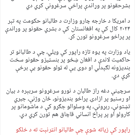
بشرحقونو پر وړاندې پراخې سرغړونې کړي دي
د امریکا د خارجه چارو وزارت د طالبانو حکومت په تېر
۲۰۲۴ کال کې په افغانستان کې د بشري حقونو پر وړاندې
پر پراخو سرغړونو تورن کړ.
یاد وزارت په یوه تازه راپور کې ویلي، چې د طالبانو تر
حاکمیت لاندې د افغان ښځو پر بنسټیزو حقونو سخت
بندیزونه لګېدلي او دوی یې له ټولو حقونو بې برخې
کړې دي.
سرچینې دغه راز طالبان د نورو سرغړونو سربېره د بیان
او رسنیو پر ازادۍ پراخو بندیزونو، ځان وژنې، جبري
تښتونې، ربړونې، په وسلوالو جګړو کې د ماشومانو پر
کارولو او پر پراخ انساني قاچاق هم تورن کړي دي.
راپور کې زیاته شوې چې طالبانو انټرنېټ ته د خلکو