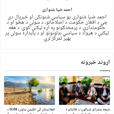
احمد ضیا شنواری
احمد ضیا شنواری یو سياسي شنونکی او خبریال دی
چې د افغان حکومت د اصلاحاتو، د سولې د هڅو او د
حکومتدارۍ د پرمختګونو په اړه لیکنې کوي. د هغه
لیکنې د هیواد د سیاسي بدلونونو او د پایداره سولې پر
بهیر تمرکز لري.
اړوند خبرونه
شیعه مشرانو غبرګون؛ د طالبانو د
افغانستان کې اقلیمي بدلون؛ IOM د