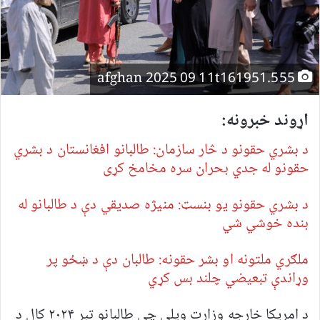
afghan 2025 09 11t161951.555
اړوند خبرونه:
د بشري حقونو د څار سازمان: طالبانو افغانستان د بشري
حقونو له جدي بحران سره مخامخ کړی
د بشري حقونو یو بنسټ: منیژه صدیقي دې د طالبانو له
بنده خوشي شي
ملګري ملتونه او بشر حقونه: طالبان دې د ښځو پر
وړاندې تبعیضي چلند بس کړي
د امریکا خارجه وزارت ویلي چې طالبانو تېر ۲۰۲۴ کال د