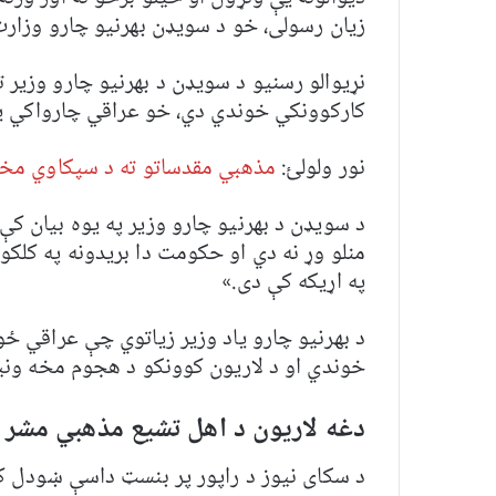
زیان رسولی، خو د سویډن بهرنیو چارو وزارت
نړیوالو رسنیو د سویډن د بهرنیو چارو وزیر 
کارکوونکي خوندي دي، خو عراقي چارواکي یې
نور ولولئ:
مذهبي مقدساتو ته د سپکاوي م
د سویډن د بهرنیو چارو وزیر په یوه بیان ک
منلو وړ نه دي او حکومت دا بریدونه په کلک
په اړیکه کې دی.»
د بهرنیو چارو یاد وزیر زیاتوي چې عراقي ځو
خوندي او د لاریون کوونکو د هجوم مخه ون
دغه لاریون د اهل تشیع مذهبي مشر 
د سکای نیوز د راپور پر بنسټ داسې ښودل 