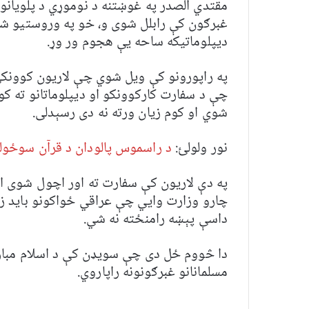
مقتدي الصدر په غوښتنه د نوموړي د پلویانو 
غبرګون کې رابلل شوی و، خو په وروستیو شیب
دیپلوماتیکه ساحه یې هجوم ور وړ.
په راپورونو کې ویل شوي چې لاریون کوونکي
چې د سفارت کارکوونکو او دیپلوماتانو ته کو
شوي او کوم زیان ورته نه دی رسېدلی.
نور ولولئ:
د راسموس پالودان د قرآن سوځولو
په دې لاریون کې سفارت ته اور اچول شوی او 
چارو وزارت وايي چې عراقي ځواکونو باید زم
داسې پېښه رامنځته نه شي.
دا څووم ځل دی چې سویډن کې د اسلام مبارک
مسلمانانو غبرګونونه راپاروي.