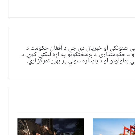
ي شنونکی او خبریال دی چې د افغان حکومت د
و د حکومتدارۍ د پرمختګونو په اړه لیکنې کوي. د
بدلونونو او د پایداره سولې پر بهیر تمرکز لري.