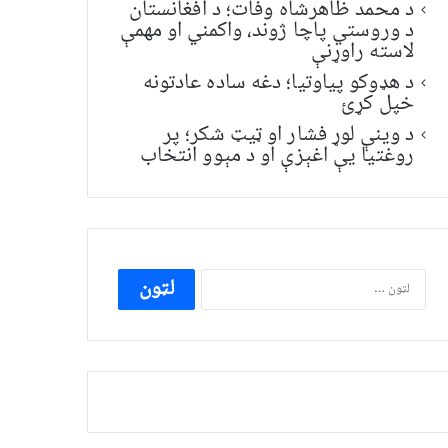
د محمد ظاهرشاه وفات؛ د افغانستان
د وروستي پاچا ژوند، واکمني او مهمې
لاسته راوړنې
د هډوکو پیاوتیا؛ دغه ساده عادتونه
خپل کړئ
د وینې لوړ فشار او ټیټ شکر؛ پر
روغتیا یې اغېزې او د مېوو انتخاب
ددی
لپاره
لټون: