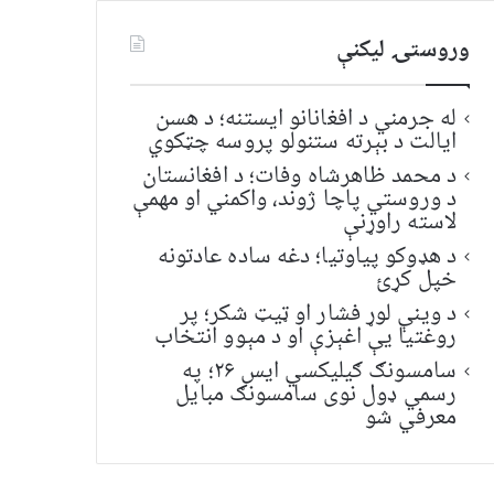
وروستۍ ليکنې
له جرمني د افغانانو ایستنه؛ د هسن
ایالت د بېرته ستنولو پروسه چټکوي
د محمد ظاهرشاه وفات؛ د افغانستان
د وروستي پاچا ژوند، واکمني او مهمې
لاسته راوړنې
د هډوکو پیاوتیا؛ دغه ساده عادتونه
خپل کړئ
د وینې لوړ فشار او ټیټ شکر؛ پر
روغتیا یې اغېزې او د مېوو انتخاب
سامسونګ ګیلیکسي ایس ۲۶؛ په
رسمي ډول نوی سامسونګ مبایل
معرفي شو