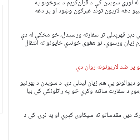
له لوري سویډن کې د قران‌کریم د سوځولو په
و دغه لاریون توند غبرګون وښود او پر دغه
 ډېر قهرېدلي تر سفارته ورسېدل، خو مخکې له دې
م زیان ورسوي، نو هغوی خوندي ځایونو ته انتقال
 پر ضد لاریونونه روان دي
دیوالونو یې هم زیان لیدلی دی. د سويډن د بهرنیو
وږ د سفارت ساتنه وکړي څو په راتلونکې کې بیا
 دین مقدساتو ته سپکاوی کېږي او په نړۍ کې د