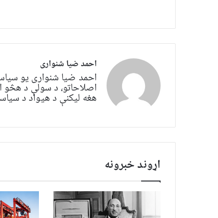
احمد ضیا شنواری
احمد ضیا شنواری یو سياس
اصلاحاتو، د سولې د هڅو ا
هغه لیکنې د هیواد د سیاسي 
اړوند خبرونه