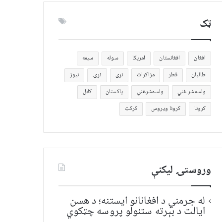
ټک
افغان
افغانستان
امریکا
سوله
سیمه
طالبان
قطر
مزاکرات
نړی
نړۍ
نیوز
ولسمشر غني
ولسمشرغني
پاکستان
کابل
کرونا
کرونا ویروس
کرکټ
وروستۍ ليکنې
له جرمني د افغانانو ایستنه؛ د هسن
ایالت د بېرته ستنولو پروسه چټکوي