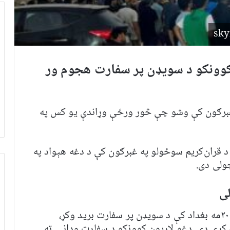
‌کوونکو د سویډن پر سفارت هجوم ور
 غبرګون کې وشو چې څور ورځې وړاندې یو کس په
 قران‌کریم سوځولو په غبرګون کې د دغه هېواد په
ولی دی.
لی
قهرجنو لاریون کوونکو نن پنج‌شنبه د جولای ۲۰مه بغداد کې د سویډن پر سفارت برید وکړ،
ه کړی دی. دغو لاریون کوونکو د سفارت ودانۍ ته