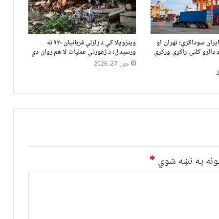
ایران سوداګري؛ تهران او
وینزویلا کې د زلزلې قربانیان ۹۲۰ ته
 میلیارډ ډالرو کلنۍ راکړې ورکړې
ورسېدل؛ د ژغورنې عملیات لا هم روان دي
جون 27, 2026
نه په نښه شوي
*