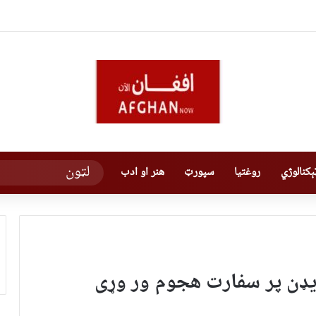
کنالوژي
روغتیا
سپورټ
هنر او ادب
یډن پر سفارت هجوم ور وړی