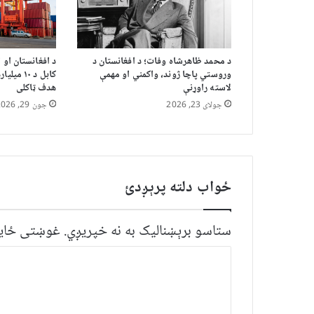
د محمد ظاهرشاه وفات؛ د افغانستان د
د افغانستان او 
وروستي پاچا ژوند، واکمني او مهمې
کابل د ۱۰
لاسته راوړنې
هدف ټاکلی
جولای 23, 2026
جون 29, 2026
ځواب دلته پرېږدئ
ستاسو برېښناليک به نه خپريږي.
غوښتى ځایو
څ
ر
گ