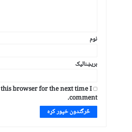
ن
د
و
ن
*
نوم
بریښنالیک
his browser for the next time I
comment.