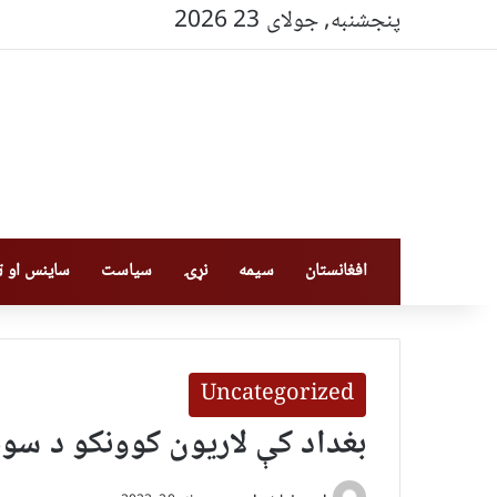
پنجشنبه, جولای 23 2026
افغانستان
سیمه
نړۍ
سیاست
ساینس او ټې
Uncategorized
بغداد کې لاریون کوونکو د سو