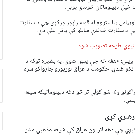
 خپل دیپلوماتان خوندي بولي.
توبیاس بیلستروم له قوله راپور ورکړی چې د سفارت
 د سفارت خوندي ساتلو کې پاتې بللې دي.
خنیوي طرحه تصویب شوه
ې ویلي: «هغه څه چې پېښ شوي، په بشپړه توګه د
و ټکو غندي. حکومت د عراق لوړپوړو چارواکو سره
اکونو ونه شو کولی تر څو دغه دیپلوماتیکه سیمه
یسي.
رهبري کړی
کېږي چې دغه لاریون عراق کې شیعه‌ مذهبي مشر