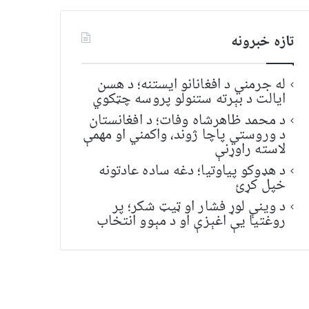
تازه خبرونه
له جرمني د افغانانو ایستنه؛ د هسن
ایالت د بېرته ستنولو پروسه چټکوي
د محمد ظاهرشاه وفات؛ د افغانستان
د وروستي پاچا ژوند، واکمني او مهمې
لاسته راوړنې
د هډوکو پیاوتیا؛ دغه ساده عادتونه
خپل کړئ
د وینې لوړ فشار او ټیټ شکر؛ پر
روغتیا یې اغېزې او د مېوو انتخاب