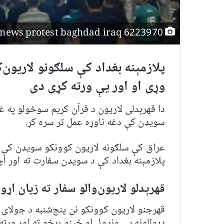
skynews protest baghdad iraq 6223970
پلازمېنه بغداد کې سلګونو لاریون
وړی او اور یې ورته کړی دی
دا قهرېدلی لاریون د قرآن کریم سوځولو په
سویډن کې دغه ناوړه عمل تر سره کړ.
عراق کې سلګونه لاریون کوونکو سویډن کې د
پلازمېنه بغداد کې د سویډن سفارت ته اور اچ
قهرېدلو لاریون‌والو سفار ته زیان اړو
دیوالونه یې ونړول او ځینو برخو ته اور ورت