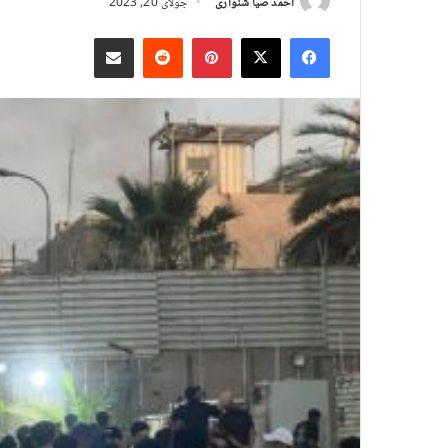
احمد ضیا شنواری
جولای 20, 2023
X
Facebook
Pinterest
Reddit
د بریښنالیک له لارې شریک کړئ