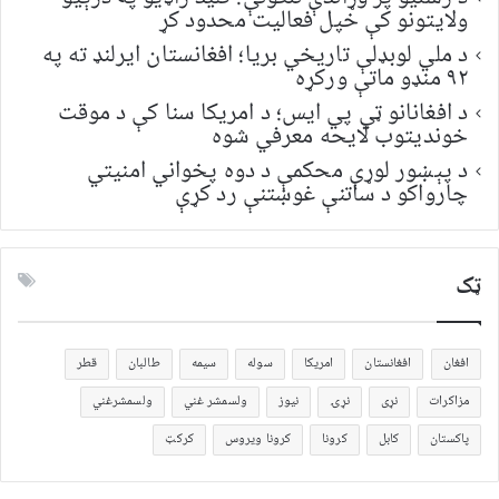
ولایتونو کې خپل فعالیت محدود کړ
د ملي لوبډلې تاریخي بریا؛ افغانستان ایرلنډ ته په
۹۲ منډو ماتې ورکړه
د افغانانو ټي پي ایس؛ د امریکا سنا کې د موقت
خونديتوب لایحه معرفي شوه
د پېښور لوړې محکمې د دوه پخواني امنیتي
چارواکو د ساتنې غوښتنې رد کړې
ټک
افغان
افغانستان
امریکا
سوله
سیمه
طالبان
قطر
مزاکرات
نړی
نړۍ
نیوز
ولسمشر غني
ولسمشرغني
پاکستان
کابل
کرونا
کرونا ویروس
کرکټ