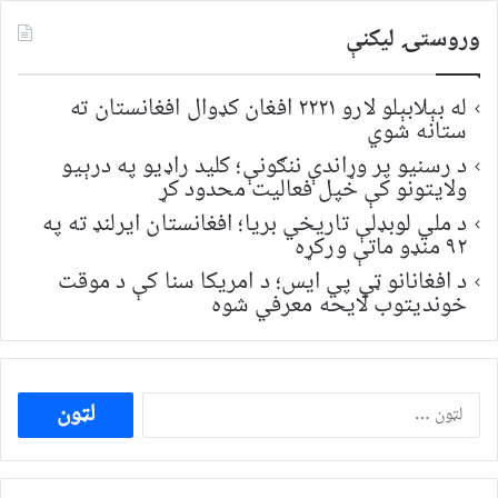
وروستۍ ليکنې
له بېلابېلو لارو ۲۲۲۱ افغان کډوال افغانستان ته
ستانه شوي
د رسنیو پر وړاندې ننګونې؛ کلید راډیو په درېیو
ولایتونو کې خپل فعالیت محدود کړ
د ملي لوبډلې تاریخي بریا؛ افغانستان ایرلنډ ته په
۹۲ منډو ماتې ورکړه
د افغانانو ټي پي ایس؛ د امریکا سنا کې د موقت
خونديتوب لایحه معرفي شوه
ددی
لپاره
لټون: