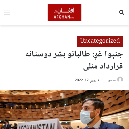
لټون
مین
Uncategorized
جنېوا غږ: طالبانو بشر دوستانه
قرارداد منلی
مسعود
فبروري 12, 2022