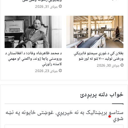
ویډیويي زنګونه وهلی شئ
جولای 31, 2026
بغلان کې د غوري سیمنټو فابریکې
د محمد ظاهرشاه وفات؛ د افغانستان د
ورځنی تولید ۷۰۰ ټنو ته لوړ شو
وروستي پاچا ژوند، واکمني او مهمې
لاسته راوړنې
جولای 30, 2026
جولای 23, 2026
ځواب دلته پرېږدئ
ستاسو برېښناليک به نه خپريږي.
غوښتى ځایونه په نښه
شوي
*