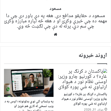
مسعود
مسعود د حقایقو مدافع دی. هغه په ​​​​دې باور دی چې دا
مهمه ده چې خبرې وکړئ او د هغه څه لپاره مبارزه وکړئ
چې سم دي، پرته له دې چې لګښت څه وي.
Website
اړوند خبرونه
پاکستان د کړنګ پر غاړه؟ د کورنیو
چارو وزیر: اوسنی نظام نور د هېواد
په وټساپ کې نوي بدلونونه؛ اوس به د
اړتیاوې نه شي پوره کولای
ویب نسخې له لارې هم غږیز او
جولای 31, 2026