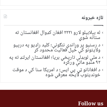
تازه خبرونه
له بېلابېلو لارو ۲۲۲۱ افغان کډوال افغانستان ته
ستانه شوي
د رسنیو پر وړاندې ننګونې؛ کلید راډیو په درېیو
ولایتونو کې خپل فعالیت محدود کړ
د ملي لوبډلې تاریخي بریا؛ افغانستان ایرلنډ ته په
۹۲ منډو ماتې ورکړه
د افغانانو ټي پي ایس؛ د امریکا سنا کې د موقت
خونديتوب لایحه معرفي شوه
Follow us