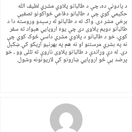
د یادونې ده، چې د طالبانو پلاوي مشري لطیف الله
حکیمي کوي چې د طالبانو دفاعي ځواکونو تصفیې
برخې مشر دی. واک ته د طالبانو له رسېدو وروسته دا د
طالبانو دویم پلاوی دی چې یوه اروپايي هېواد ته سفر
کوي، خو د طالبانو د پلاوي مشري داسې څوک کوي چې
نه په بشري مرستنو او نه هم په بهرنیو اړیکو کې ښکېل
دی. له دې وړاندې د طالبانو پلاوی ناروې ته تللی وو ، خو
پرضد یې څو اروپايي ښارونو کې لاریونونه وشول.