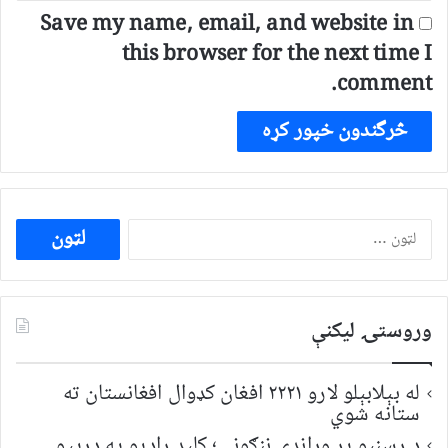
Save my name, email, and website in
this browser for the next time I
comment.
ددی
لپاره
لټون:
وروستۍ ليکنې
له بېلابېلو لارو ۲۲۲۱ افغان کډوال افغانستان ته
ستانه شوي
د رسنیو پر وړاندې ننګونې؛ کلید راډیو په درېیو