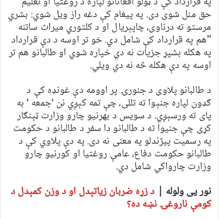
په قرارداد کې د ټولو افغانانو لپاره د روغتیا او تعلیم
حق منل شوی دی. په پیغام کې دغه راز ویل شوي: بشري
مرستو ته درناوی، چاپېریال او د کلتوري میراث ساتنه
”هم په قرارداد کې شامل دي. خو تر اوسه د دې قرارداد
په هکله بشپړ جزیات نه دي خپاره شوي او طالبانو هم تر
اوسه په دې هکله څه نه دي ویلي.
د طالبانو پلاوی د جنورۍ پر اوومه دې غونډه کې د
ګډون لپاره جنېوا ته تللی، چې تمه کېږي نن ‘جمعه ‘ به
پای ته ورسېږي. د سویس د بهرنیو چارو وزارت ټېنګار
کړی چې جنیوا ته د طالبانو دا سفر د طالبانو د حکومت
په رسمیت پیژندلو په معنی نه دی. په دې پلاوي کې د
طالبانو حکومت دفاع، عامې روغتیا او کورنیو چارو
وزارت چارواکي شامل دي.
نور یی ولوله |
د زړه ضربان زیاتېدل او د وزن کمېدل د
کومې ناروغۍ نښه ده؟