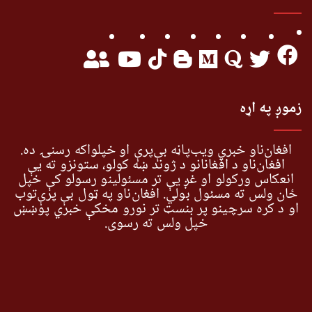
زموږ په اړه
افغان‌ناو خبري ویب‌پاڼه بې‌پرې او خپلواکه رسنۍ ده.
افغان‌ناو د افغانانو د ژوند ښه کولو، ستونزو ته یې
انعکاس ورکولو او غږ یې تر مسئولینو رسولو کې خپل
ځان ولس ته مسئول بولي. افغان‌ناو په ټول بې پرې‌توب
او د کره سرچینو پر بنسټ تر نورو مخکې خبري پوښښ
خپل ولس ته رسوي.