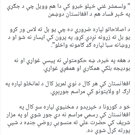
” ولسمشر غني خپلو خبرو کې دا هم وویل چې د جګړې
په څېر فساد هم د افغانستان دوښمن
د اصلاحاتو لپاره ضروري ده چې یو بل ته لاس ور کړو
یو بل ته زړونه نږدې کړو، په پرون کې ایسار نه شو او د
روښانه سبا لپاره ګډ ګامونه واخلو”.
د هغه په خبره، ښه حکومتولي نه پیسې غواړي او نه
بودیجه بلکې همکاري او همغږي غواړي.
افغانستان کې هر کال د نوي لمریز کال د لمانځلو لپاره په
ارګ او ولایتونو کې مراسم جوړېږي.
خو د کورونا د خپرېدو د مخنیوي لپاره سږ کال په
افغانستان کې رسمي مراسم نه دي جوړ شوي او په مزار
شریف کې حضرت علي ته منسوبې روضې جنډه د شپې
پورته کړل شوې ده.