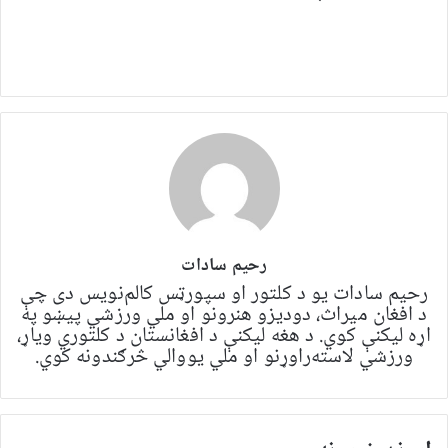
رحیم سادات
رحیم سادات یو د کلتور او سپورټس کالم‌نویس دی چې
د افغان میراث، دودیزو هنرونو او ملي ورزشي پیښو په
اړه لیکنې کوي. د هغه لیکنې د افغانستان د کلتوري ویاړ،
ورزشي لاسته‌راوړنو او ملي یووالي څرګندونه کوي.