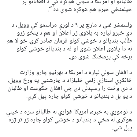
طالبانو او امریکا د سولې هوکړه کې د افغانانو پر
خپلمنځي خبرو هم هوکړه شوې ده “.
ولسمشر غني د مارچ پر ۹ د لوړې مراسمو کې وویل، د
دې خبرو لپاره به پلاوی ژر اعلان او هم د پنځو زرو
طالب بندیانو د خوشي کولو فرمان صادر کړي. خو لا هم
نه دا پلاوی اعلان شوی او نه د بندیانو خوشي کولو
برخه کې پرمختګ شوی دی.
د افغان سولې لپاره د امریکا د بهرنیو چارو وزارت
ځانګړي استازي زلمي خلیلزاد د چارشنبې په ورځ وویل،
د دې وخت را رسېدلی دی چې افغان حکومت او طالبان
د یو بل د بندیانو د خوشي کولو چاره پیل کړي.
د نوموړي په خبره، امریکا غواړي له طالبانو سره د خپلې
هوکړې له مخې د بندیانو د خوشي کولو چاره ژر تر ژره
پیل شي.