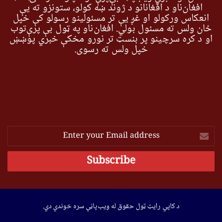
افغان‌ناو د افغانانو د ژوند ښه کولو، ستونزو ته یې
انعکاس ورکولو او غږ یې تر مسئولینو رسولو کې خپل
ځان ولس ته مسئول بولي. افغان‌ناو په ټول بې پرې‌توب
او د کره سرچینو پر بنسټ تر نورو مخکې خبري پوښښ
خپل ولس ته رسوي.
Enter
your
Email
address
د کاپي رایټ ټول حقوق له ویب‌پاڼې سره خوندي دي.