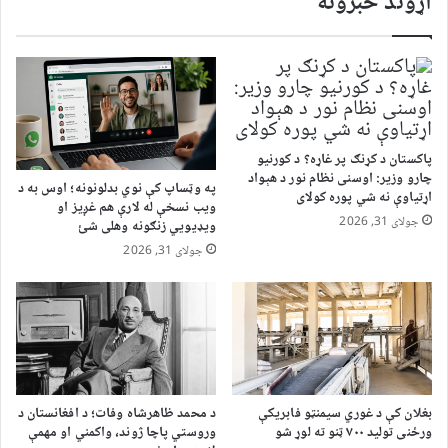
اړوند خبرونه
پاکستان د کړنګ پر غاړه؟ د کورنیو
چارو وزیر: اوسنی نظام نور د هېواد
په وټساپ کې نوي بدلونونه؛ اوس به د
اړتیاوې نه شي پوره کولای
ویب نسخې له لارې هم غږیز او
جولای 31, 2026
ویډیويي زنګونه وهلی شئ
جولای 31, 2026
بغلان کې د غوري سیمنټو فابریکې
د محمد ظاهرشاه وفات؛ د افغانستان د
ورځنی تولید ۷۰۰ ټنو ته لوړ شو
وروستي پاچا ژوند، واکمني او مهمې