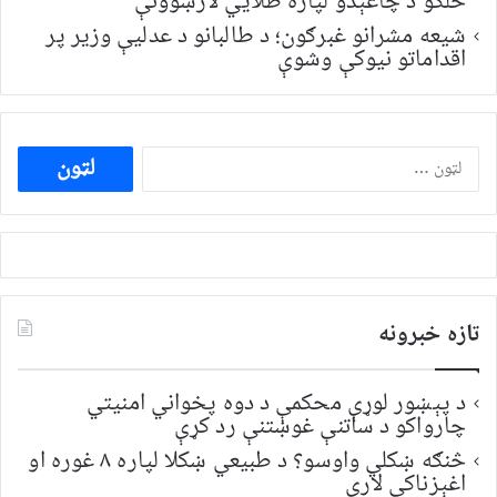
خلکو د چاغېدو لپاره طلایي لارښوونې
شیعه مشرانو غبرګون؛ د طالبانو د عدلیې وزیر پر
اقداماتو نیوکې وشوې
ددی
لپاره
لټون:
تازه خبرونه
د پېښور لوړې محکمې د دوه پخواني امنیتي
چارواکو د ساتنې غوښتنې رد کړې
څنګه ښکلي واوسو؟ د طبیعي ښکلا لپاره ۸ غوره او
اغېزناکې لارې