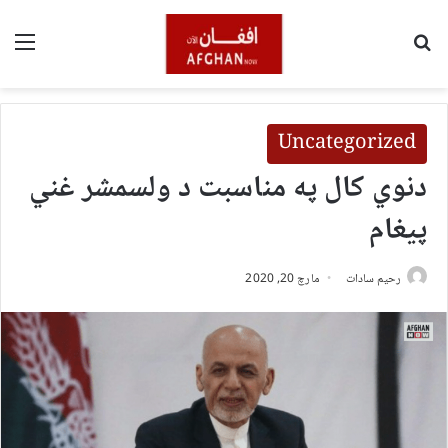
لټون
مین
Uncategorized
دنوي کال په مناسبت د ولسمشر غني
پیغام
رحیم سادات
مارچ 20, 2020