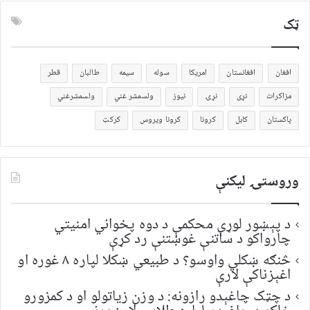
ټک
افغان
افغانستان
امریکا
سوله
سیمه
طالبان
قطر
مزاکرات
نړی
نړۍ
نیوز
ولسمشر غني
ولسمشرغني
پاکستان
کابل
کرونا
کرونا ویروس
کرکټ
وروستۍ ليکنې
د پېښور لوړې محکمې د دوه پخواني امنیتي
چارواکو د ساتنې غوښتنې رد کړې
څنګه ښکلي واوسو؟ د طبیعي ښکلا لپاره ۸ غوره او
اغېزناکې لارې
د چټک چاغېدو رازونه: د وزن زیاتولو او د کمزورو