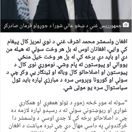
جمهورریس غني د ښځو عالي شورا د جوړولو فرمان صادرکړ
افغان ولسمشر محمد اشرف غني د نوي لمریز کال پیغام
کې وايي، افغانان اوس له بل هر وخت سولې ته هیله من
دي او باید دې برخه کې له بل هر وخت خپل منځي
یووالي او پیوستون ته پام وشي
.
نوموړي نوی کال د
پيوستون او اصلاحاتو کال وباله او ټينګار یې وکړ چې د
سولې او کورونا وېروس سره د مبارزې لپاره باید ټول
سیاستوال سره يو موټی شي
.
“سوله له موږ څخه زموږ د ټولو همغږي او همکاري
غواړي او ریوښتونې سولې ته د رسېدو لپاره لازمه ده
چې د اصلاحاتو برخه کې لا جدي اوسي د ولسمشر دا
څرګندونې په داسې مهال دي چې تېره میاشت د افغان