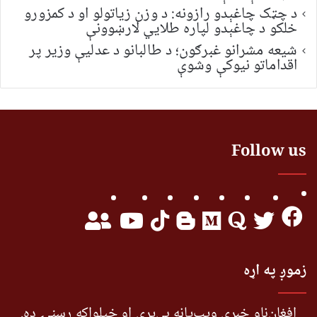
د چټک چاغېدو رازونه: د وزن زیاتولو او د کمزورو
خلکو د چاغېدو لپاره طلایي لارښوونې
شیعه مشرانو غبرګون؛ د طالبانو د عدلیې وزیر پر
اقداماتو نیوکې وشوې
Follow us
زموږ په اړه
افغان‌ناو خبري ویب‌پاڼه بې‌پرې او خپلواکه رسنۍ ده.