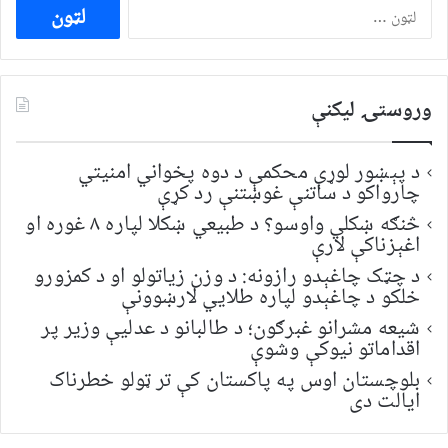
ددی
لپاره
لټون:
وروستۍ ليکنې
د پېښور لوړې محکمې د دوه پخواني امنیتي
چارواکو د ساتنې غوښتنې رد کړې
څنګه ښکلي واوسو؟ د طبیعي ښکلا لپاره ۸ غوره او
اغېزناکې لارې
د چټک چاغېدو رازونه: د وزن زیاتولو او د کمزورو
خلکو د چاغېدو لپاره طلایي لارښوونې
شیعه مشرانو غبرګون؛ د طالبانو د عدلیې وزیر پر
اقداماتو نیوکې وشوې
بلوچستان اوس په پاکستان کې تر ټولو خطرناک
ایالت دی