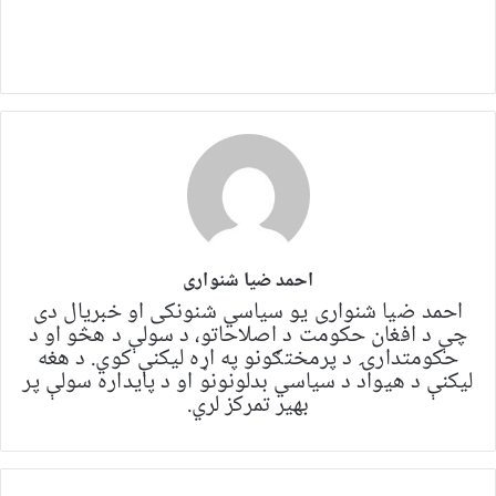
احمد ضیا شنواری
احمد ضیا شنواری یو سياسي شنونکی او خبریال دی
چې د افغان حکومت د اصلاحاتو، د سولې د هڅو او د
حکومتدارۍ د پرمختګونو په اړه لیکنې کوي. د هغه
لیکنې د هیواد د سیاسي بدلونونو او د پایداره سولې پر
بهیر تمرکز لري.