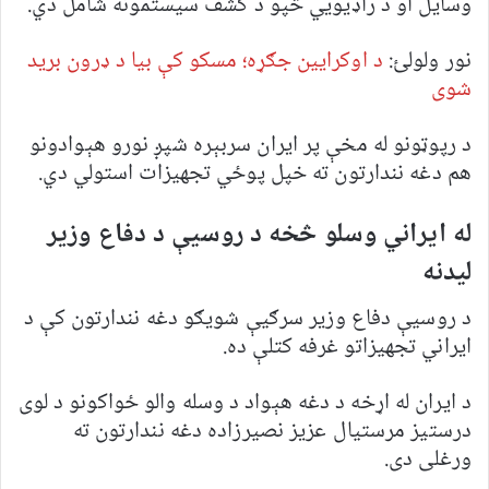
وسایل او د راډیويي څپو د کشف سیستمونه شامل دي.
نور ولولئ:
د اوکرایین جګړه؛ مسکو کې بیا د ډرون برید
شوی
د رپوټونو له مخې پر ایران سربېره شپږ نورو هېوادونو
هم دغه نندارتون ته خپل پوځي تجهیزات استولي دي.
له ایراني وسلو څخه د روسیې د دفاع وزیر
لیدنه
د روسیې دفاع وزیر سرګیې شویګو دغه نندارتون کې د
ایراني تجهیزاتو غرفه کتلې ده.
د ایران له اړخه د دغه هېواد د وسله والو ځواکونو د لوی
درستیز مرستیال عزیز نصیرزاده دغه نندارتون ته
ورغلی دی.