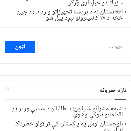
د زیاتېدو خبرداری ورکړ
افغانستان ته د برېښنا تجهیزاتو واردات؛ د چین
څخه د ۲۷ کانټینرونو لېږد پیل شو
ددی
لپاره
لټون:
تازه خبرونه
شیعه مشرانو غبرګون؛ د طالبانو د عدلیې وزیر پر
اقداماتو نیوکې وشوې
بلوچستان اوس په پاکستان کې تر ټولو خطرناک
ایالت دی