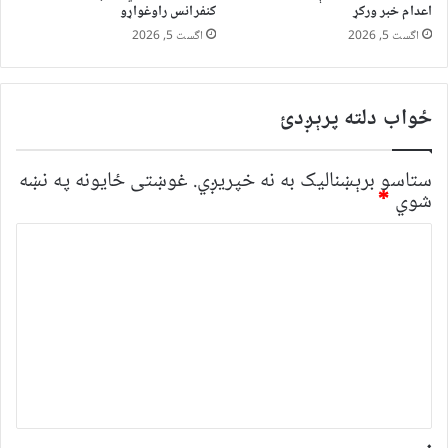
اعدام خبر ورکړ
کنفرانس راوغواړو
اگست 5, 2026
اگست 5, 2026
ځواب دلته پرېږدئ
ستاسو برېښناليک به نه خپريږي.
غوښتى ځایونه په نښه
شوي
*
څ
ر
گ
ن
د
و
ن
*