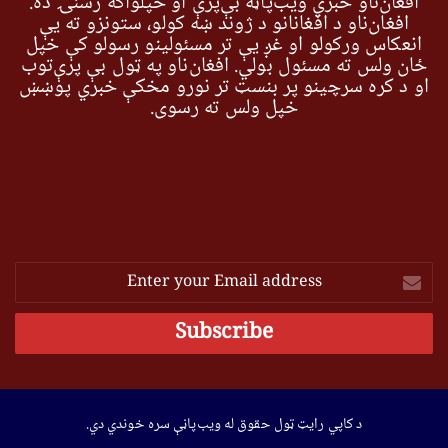
افغان‌ناو خبري ویب‌پاڼه بې‌پرې او خپلواکه رسنۍ ده.
افغان‌ناو د افغانانو د ژوند ښه کولو، ستونزو ته یې
انعکاس ورکولو او غږ یې تر مسئولینو رسولو کې خپل
ځان ولس ته مسئول بولي. افغان‌ناو په ټول بې پرې‌توب
او د کره سرچینو پر بنسټ تر نورو مخکې خبري پوښښ
خپل ولس ته رسوي.
Enter
your
Email
address
د کاپي رایټ ټول حقوق له ویب‌پاڼې سره خوندي دي.