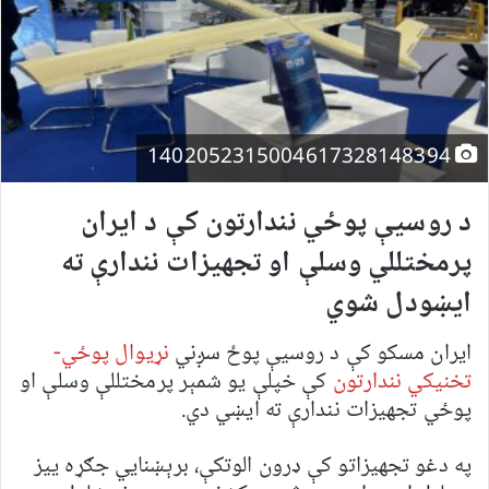
1402052315004617328148394
د روسیې پوځي نندارتون کې د ایران
پرمختللي وسلې او تجهیزات نندارې ته
ايښودل شوي
ایران مسکو کې د روسیې پوځ سږني
نړیوال پوځي-
تخنیکي نندارتون
کې خپلې یو شمېر پرمختللې وسلې او
پوځي تجهیزات نندارې ته ایښي دي.
په دغو تجهیزاتو کې ډرون الوتکې، برېښنايي جګړه ییز