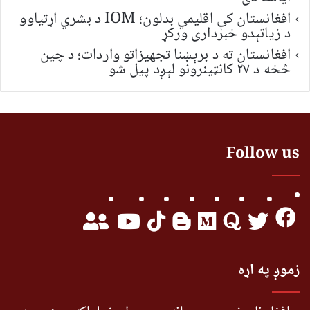
افغانستان کې اقلیمي بدلون؛ IOM د بشري اړتیاوو
د زیاتېدو خبرداری ورکړ
افغانستان ته د برېښنا تجهیزاتو واردات؛ د چین
څخه د ۲۷ کانټینرونو لېږد پیل شو
Follow us
زموږ په اړه