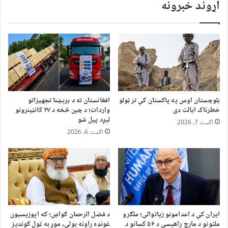
اړوند خبرونه
بلوچستان اوس په پاکستان کې تر ټولو
افغانستان ته د برېښنا تجهیزاتو
خطرناک ایالت دی
واردات؛ د چین څخه د ۲۷ کانټینرونو
لېږد پیل شو
اگست 7, 2026
اگست 6, 2026
ایران کې د اعدامونو زیاتوالی؛ ملګرو
د فضل الرحمان ګواښ؛ که اپوزیسیون
ملتونو د مارچ راهیسې د ۵۶ کسانو د
غونډه راونه بولي، موږ به ټول ګوندیز