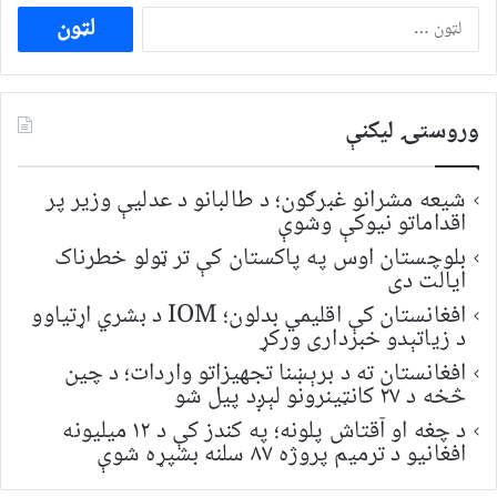
ددی
لپاره
لټون:
وروستۍ ليکنې
شیعه مشرانو غبرګون؛ د طالبانو د عدلیې وزیر پر
اقداماتو نیوکې وشوې
بلوچستان اوس په پاکستان کې تر ټولو خطرناک
ایالت دی
افغانستان کې اقلیمي بدلون؛ IOM د بشري اړتیاوو
د زیاتېدو خبرداری ورکړ
افغانستان ته د برېښنا تجهیزاتو واردات؛ د چین
څخه د ۲۷ کانټینرونو لېږد پیل شو
د چغه او آقتاش پلونه؛ په کندز کې د ۱۲ میلیونه
افغانیو د ترمیم پروژه ۸۷ سلنه بشپړه شوې