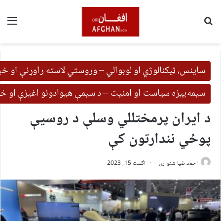
لټون
مین
ساینس، ټیکنالوژي او لوبوالي – وروستي لاسته راوړنې او خب
سیمه‌ییزه سیاست او امنیت – د سیمې هیوادونو اغیزې او خب
د ایران پرمختللي وسلې د روسیې
پوځي نندارتون کې
احمد ضیا شنواری
اگست 15, 2023