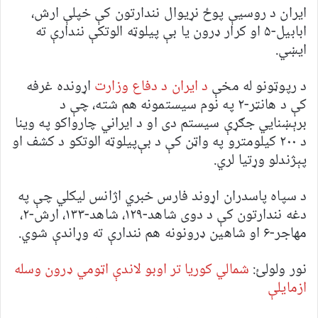
ایران د روسیې پوځ نړیوال نندارتون کې خپلې ارش،
ابابیل-۵ او کرار ډرون یا بې پیلوټه الوتکې نندارې ته
ایښي.
د رپوټونو له مخې
د ایران د دفاع وزارت
اړونده غرفه
کې د هانټر-۲ په نوم سیستمونه هم شته، چې د
برېښنايي جګړې سیستم دی او د ایراني چارواکو په وینا
د ۲۰۰ کیلومترو په واټن کې د بې‌پیلوټه الوتکو د کشف او
پېژندلو وړتیا لري.
د سپاه پاسدران اړوند فارس خبري اژانس لیکلي چې په
دغه نندارتون کې د دوی شاهد-۱۲۹، شاهد-۱۳۳، ارش-۲،
مهاجر-۶ او شاهین ډرونونه هم نندارې ته وړاندې شوي.
نور ولولئ:
شمالي کوریا تر اوبو لاندې اټومي ډرون وسله
ازمایلې