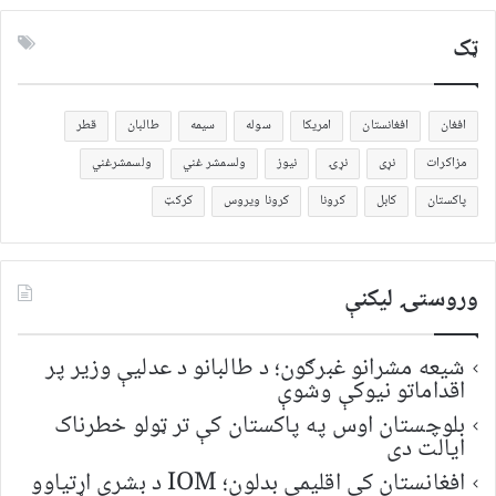
ټک
افغان
افغانستان
امریکا
سوله
سیمه
طالبان
قطر
مزاکرات
نړی
نړۍ
نیوز
ولسمشر غني
ولسمشرغني
پاکستان
کابل
کرونا
کرونا ویروس
کرکټ
وروستۍ ليکنې
شیعه مشرانو غبرګون؛ د طالبانو د عدلیې وزیر پر
اقداماتو نیوکې وشوې
بلوچستان اوس په پاکستان کې تر ټولو خطرناک
ایالت دی
افغانستان کې اقلیمي بدلون؛ IOM د بشري اړتیاوو