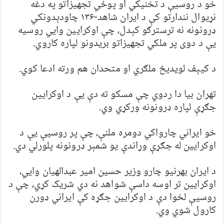
خو د روسیې د تخنیکي او پوځي تجهیزاتو په دغه
نړیوال نندارتو کې د ایران شاهد-۱۳۶ چاودېدونکي
ډرونونه نه ترسترګو کېدل، چې اوکرایین وايي روسیه
یې د دوی پر ملکي تجهیزاتو بریدونو لپاره کاروي.
د کیېف لویدیځ ملګري او متحدان هم ورته ادعا کوي.‌
تهران بیا دا ردوي چې مسکو ته دې یې د اوکرایین
جګړې لپاره ډرونونه ورکړي وي.
خو ایراني چارواکي دومره ملنې، چې پر روسیې یې د
اوکرایین له جګړې وړاندې یو شمېر ډرونونه پلورلي دي.
د ایران بهرنیو چارو وزیر حسین امیر عبدالهیان وايي،
اوکرایین تر اوسه داسې شواهد نه دي شریک کړي، چې د
روسیې لخوا دې د اوکرایین جګړه کې ایراني ډورن
کارول شوي وي.‌