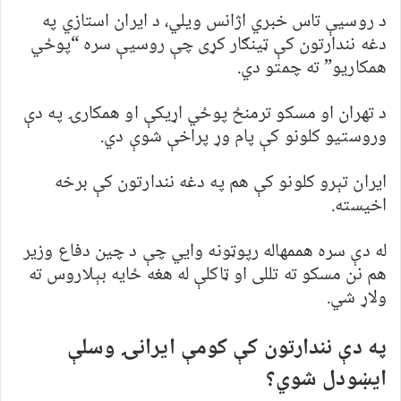
د روسیې تاس خبري اژانس ویلي، د ایران استازي په
دغه نندارتون کې ټینګار کړی چې روسیې سره “پوځي
همکاریو” ته چمتو دي.‌
د تهران او مسکو ترمنځ پوځي اړیکې او همکارۍ په دې
وروستیو کلونو کې پام وړ پراخې شوې دي.
ایران تېرو کلونو کې هم په دغه نندارتون کې برخه
اخیسته.
له دې سره هممهاله رپوټونه وايي چې د چین دفاع وزیر
هم نن مسکو ته تللی او ټاکلې له هغه ځایه بېلاروس ته
ولاړ شي.
په دې نندارتون کې کومې ایرانۍ وسلې
ایښودل شوي؟