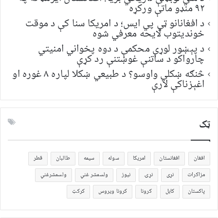
۹۲ منډو ماتې ورکړه
د افغانانو ټي پي ایس؛ د امریکا سنا کې د موقت
خونديتوب لایحه معرفي شوه
د پېښور لوړې محکمې د دوه پخواني امنیتي
چارواکو د ساتنې غوښتنې رد کړې
څنګه ښکلي واوسو؟ د طبیعي ښکلا لپاره ۸ غوره او
اغېزناکې لارې
ټک
افغان
افغانستان
امریکا
سوله
سیمه
طالبان
قطر
مزاکرات
نړی
نړۍ
نیوز
ولسمشر غني
ولسمشرغني
پاکستان
کابل
کرونا
کرونا ویروس
کرکټ