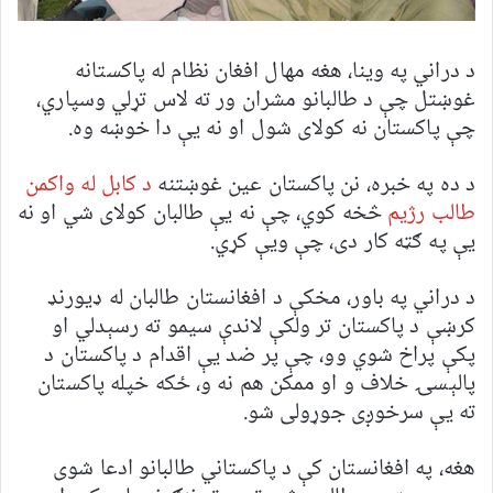
د دراني په وینا، هغه مهال افغان نظام له پاکستانه
غوښتل چې د طالبانو مشران ور ته لاس تړلي وسپاري،
چې پاکستان نه کولای شول او نه یې دا خوښه وه.
د ده په خبره، نن پاکستان عین غوښتنه
د کابل له واکمن
طالب رژیم
څخه کوي، چې نه یې طالبان کولای شي او نه
یې په ګټه کار دی، چې ویې کړي.
د دراني په باور، مخکې د افغانستان طالبان له ډیورنډ
کرښې د پاکستان تر ولکې لاندې سیمو ته رسېدلي او
پکې پراخ شوي وو، چې پر ضد یې اقدام د پاکستان د
پالېسۍ خلاف و او ممکن هم نه و، ځکه خپله پاکستان
ته یې سرخوږی جوړولی شو.
هغه، په افغانستان کې د پاکستاني طالبانو ادعا شوی