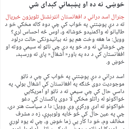
خوښۍ نه ده او پښېماني کېدای شي
جنرال اسد دراني د افغانستان انټرنشنل تلویزون خبریال
ته د دې پوښتنې په ځواب کې چې دوه کاله مخکې خو د
طالبانو له واکمنیدو خوشاله و، اوس څه احساس لري؟
وویل: ما هغه وخت هم یو نه بیانیدونکی حالت درلود
چې خوشالي نه وه، خو په دې چې ناټو له سیمې ووته او
افغانستان کې د ده په باور« اشغال« پای ته ورسېد،
خوښ و.
اسد دراني د دې پوښتنې په ځواب کې چې د ناټو
موجودیت دوی څنګه په افغانستان کې اشغال بولي، په
داسې حال کې چې سیمې ته د ناټو او امریکایي
ځواکونو له راتلو مخکې لا دوی پاکستان کې دغو
ځواکونو ته اډې ورکړې وې وویل: دا د سیاست هنر دی،
چې په عین حال کې څو ځایه ولوبېږې، زه د مشرف
مخالف وم، خو دا کار یې زما خوښ و، چې له یوه لوري