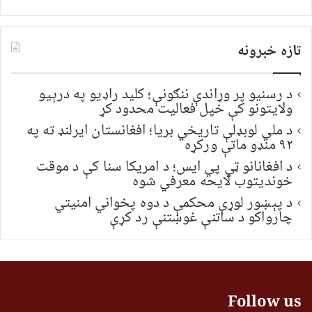
تازه خبرونه
د رسنیو پر وړاندې ننګونې؛ کلید راډیو په درېیو
ولایتونو کې خپل فعالیت محدود کړ
د ملي لوبډلې تاریخي بریا؛ افغانستان ایرلنډ ته په
۹۲ منډو ماتې ورکړه
د افغانانو ټي پي ایس؛ د امریکا سنا کې د موقت
خونديتوب لایحه معرفي شوه
د پېښور لوړې محکمې د دوه پخواني امنیتي
چارواکو د ساتنې غوښتنې رد کړې
Follow us