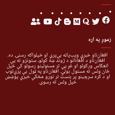
زموږ په اړه
افغان‌ناو خبري ویب‌پاڼه بې‌پرې او خپلواکه رسنۍ ده.
افغان‌ناو د افغانانو د ژوند ښه کولو، ستونزو ته یې
انعکاس ورکولو او غږ یې تر مسئولینو رسولو کې خپل
ځان ولس ته مسئول بولي. افغان‌ناو په ټول بې پرې‌توب
او د کره سرچینو پر بنسټ تر نورو مخکې خبري پوښښ
خپل ولس ته رسوي.