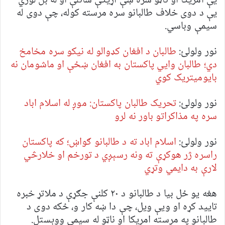
یې امریکا او ناټو سره ښې اړیکې ساتلې او له بل لوري
یې د دوی خلاف طالبانو سره مرسته کوله، چې دوی له
سیمې وباسي.
نور ولولئ:
طالبان د افغان کډوالو له نیکو سره مخامخ
دي؛ طالبان وايي پاکستان به افغان ښځې او ماشومان نه
بایومیتریک کوي
نور ولولئ:
تحریک طالبان پاکستان: موږ له اسلام اباد
سره په مذاکراتو باور نه لرو
نور ولولئ:
اسلام اباد ته د طالبانو ګواښ؛ که پاکستان
راسره ژر هوکړې ته ونه رسېږي د تورخم او خلارڅي
لارې به دایمي وتړي
هغه یو ځل بیا د طالبانو د ۲۰ کلنې جګړې د ملاتړ خبره
تایید کړه او ویې ویل، چې دا ښه کار و، ځکه دوی د
طالبانو په مرسته امریکا او ناټو له سیمې ووېستل.