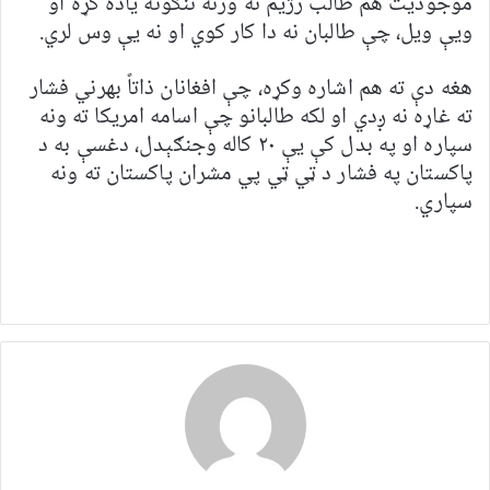
موجودیت هم طالب رژیم ته ورته ننګونه یاده کړه او
ویې ویل، چې طالبان نه دا کار کوي او نه یې وس لري.
هغه دې ته هم اشاره وکړه، چې افغانان ذاتاً بهرني فشار
ته غاړه نه ږدي او لکه طالبانو چې اسامه امریکا ته ونه
سپاره او په بدل کې یې ۲۰ کاله وجنګېدل، دغسې به د
پاکستان په فشار د ټي ټي پي مشران پاکستان ته ونه
سپاري.