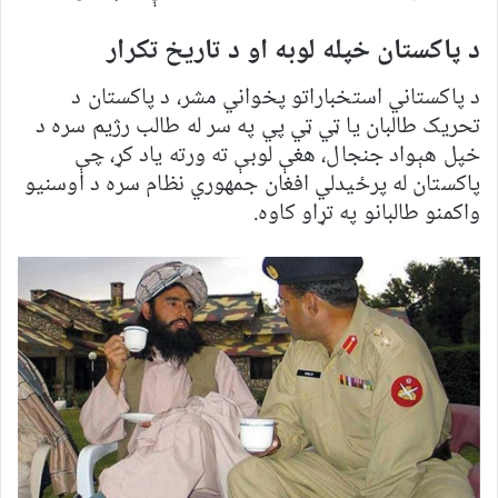
د پاکستان خپله لوبه او د تاریخ تکرار
د پاکستاني استخباراتو پخواني مشر، د پاکستان د
تحریک طالبان یا ټي ټي پي په سر له طالب رژیم سره د
خپل هېواد جنجال، هغې لوبې ته ورته یاد کړ، چې
پاکستان له پرځیدلي افغان جمهوري نظام سره د اوسنیو
واکمنو طالبانو په تړاو کاوه.