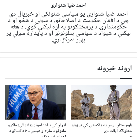
احمد ضیا شنواری
احمد ضیا شنواری یو سياسي شنونکی او خبریال دی
چې د افغان حکومت د اصلاحاتو، د سولې د هڅو او د
حکومتدارۍ د پرمختګونو په اړه لیکنې کوي. د هغه
لیکنې د هیواد د سیاسي بدلونونو او د پایداره سولې پر
بهیر تمرکز لري.
اړوند خبرونه
بلوچستان اوس په پاکستان کې تر ټولو
ایران کې د اعدامونو زیاتوالی؛ ملګرو
خطرناک ایالت دی
ملتونو د مارچ راهیسې د ۵۶ کسانو د
اعدام خبر ورکړ