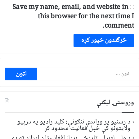
Save my name, email, and website in
this browser for the next time I
comment.
ددی
لپاره
لټون:
وروستۍ ليکنې
د رسنیو پر وړاندې ننګونې؛ کلید راډیو په درېیو
ولایتونو کې خپل فعالیت محدود کړ
د ملي لوبډلې تاریخي بریا؛ افغانستان ایرلنډ ته په