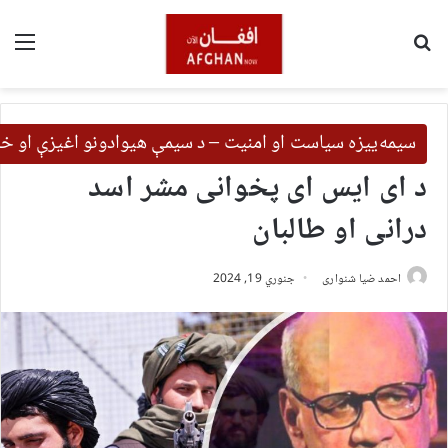
لټون
مین
سیمه‌ییزه سیاست او امنیت – د سیمې هیوادونو اغیزې او خب
د ای ایس ای پخوانی مشر اسد
درانی او طالبان
احمد ضیا شنواری
جنوري 19, 2024