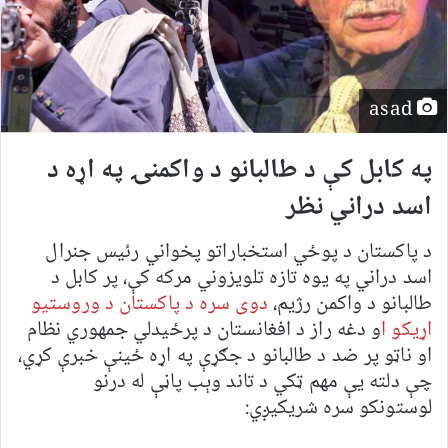
asad
په کابل کې د طالبانو د واکمنۍ په اړه د
اسد دراني نظر
د پاکستان د پوځي استخباراتو پخواني رئیس جنرال
اسد دراني په یوه تازه تلویزوني مرکه کې، پر کابل د
طالبانو د واکمن رژیم،
دوی سره د پاکستان د وروستیو
اړیکو ا
و دغه راز د افغانستان د پرځیدلي جمهوري نظام
او ناټو پر ضد د طالبانو د جګړې په اړه ځینې خبرې کړي،
چې دلته یې مهم ټکي د تاند وېب پاڼې له درنو
لوستونکو سره شریکیږي: