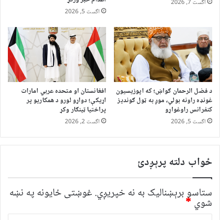
اگست 7, 2026
اگست 5, 2026
د فضل الرحمان ګواښ؛ که اپوزیسیون
افغانستان او متحده عربي امارات
غونډه راونه بولي، موږ به ټول ګوندیز
اړیکې؛ دواړو لورو د همکاریو پر
کنفرانس راوغواړو
پراختیا ټینګار وکړ
اگست 5, 2026
اگست 2, 2026
ځواب دلته پرېږدئ
ستاسو برېښناليک به نه خپريږي.
غوښتى ځایونه په نښه
شوي
*