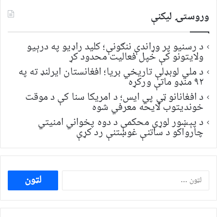
وروستۍ ليکنې
د رسنیو پر وړاندې ننګونې؛ کلید راډیو په درېیو
ولایتونو کې خپل فعالیت محدود کړ
د ملي لوبډلې تاریخي بریا؛ افغانستان ایرلنډ ته په
۹۲ منډو ماتې ورکړه
د افغانانو ټي پي ایس؛ د امریکا سنا کې د موقت
خونديتوب لایحه معرفي شوه
د پېښور لوړې محکمې د دوه پخواني امنیتي
چارواکو د ساتنې غوښتنې رد کړې
ددی
لپاره
لټون: