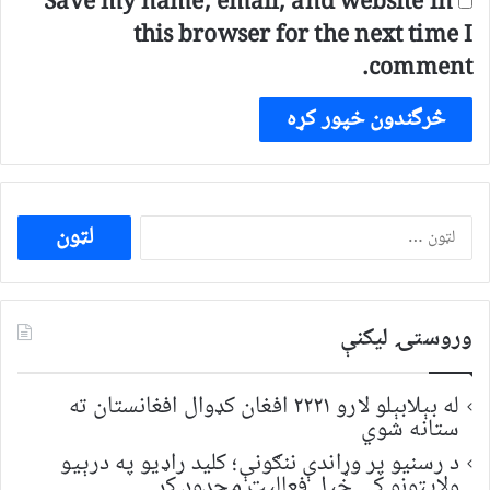
Save my name, email, and website in
this browser for the next time I
comment.
ددی
لپاره
لټون:
وروستۍ ليکنې
له بېلابېلو لارو ۲۲۲۱ افغان کډوال افغانستان ته
ستانه شوي
د رسنیو پر وړاندې ننګونې؛ کلید راډیو په درېیو
ولایتونو کې خپل فعالیت محدود کړ