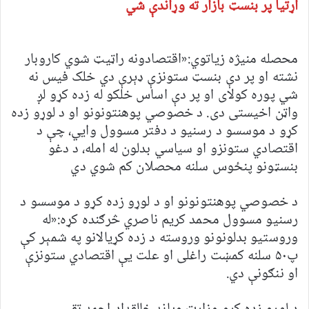
اړتیا پر بنسټ بازار ته وړاندې شي
محصله منیژه زیاتوي:«اقتصادونه راټیټ شوي کاروبار
نشته او پر دې بنسټ ستونزې ډېرې دي خلک فیس نه
شي پوره کولای او پر دې اساس خلکو له زده کړو لږ
واټن اخیستی دی. د خصوصي پوهنتونونو او د لوړو زده
کړو د موسسو د رسنیو د دفتر مسوول وایي، چې د
اقتصادي ستونزو او سیاسي بدلون له امله، د دغو
بنسټونو پنځوس سلنه محصلان کم شوي دي
د خصوصي پوهنتونونو او د لوړو زده کړو د موسسو د
رسنیو مسوول محمد کریم ناصري څرګنده کړه:«له
وروستیو بدلونونو وروسته د زده کړیالانو په شمېر کې
پ۵۰ سلنه کمښت راغلی او علت یې اقتصادي ستونزې
او ننګونې دي.