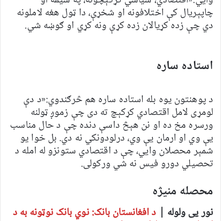
وايي:«اقتصادي، سیاسي کړکېچونه، په سیمه او
چاپېریال کې اختلافونه او شخړې، دا ټول هغه لاملونه
دي چې زده کړیالان زده کړې ونه کړي او ګوښه شي.
استاده ساره
د پوهنتون یوه بله استاده ساره هم څرګندوي:«د دې
لومړی لامل اقتصادي کړکېچ ته دی چې زموږ ټولنه
ورسره مخ ده او نن هېڅ داسې دنده چې د حال مناسب
یې وي او ارمان یې وي، درلودونکي نه دي. بل خوا یو
شمېر محصلان وایي، چې د اقتصادي ستونزو له امله د
تحصیلي دورو فیس نه شي ورکولی.
محصله منیژه
نور یی ولوله |
د افغانستان بانک: نوي بانک نوټونه به د