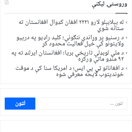
وروستۍ ليکنې
له بېلابېلو لارو ۲۲۲۱ افغان کډوال افغانستان ته
ستانه شوي
د رسنیو پر وړاندې ننګونې؛ کلید راډیو په درېیو
ولایتونو کې خپل فعالیت محدود کړ
د ملي لوبډلې تاریخي بریا؛ افغانستان ایرلنډ ته په
۹۲ منډو ماتې ورکړه
د افغانانو ټي پي ایس؛ د امریکا سنا کې د موقت
خونديتوب لایحه معرفي شوه
ددی
لپاره
لټون: