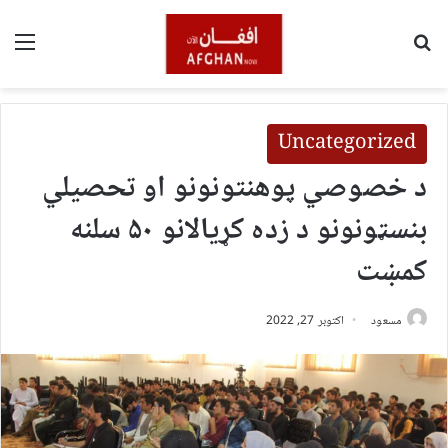
لټون
مین
Uncategorized
د خصوصي پوهنتونونو او تحصیلي
بنسټونونو د زده کړیالانو ۵۰ سلنه
کمښت
مسعود
اکتوبر 27, 2022