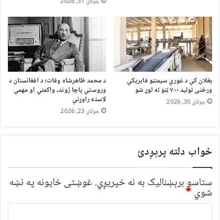
جولای 31, 2026
بغلان کې د غوري سیمنټو فابریکې
د محمد ظاهرشاه وفات؛ د افغانستان د
ورځنی تولید ۷۰۰ ټنو ته لوړ شو
وروستي پاچا ژوند، واکمني او مهمې
لاسته راوړنې
جولای 30, 2026
جولای 23, 2026
ځواب دلته پرېږدئ
ستاسو برېښناليک به نه خپريږي.
غوښتى ځایونه په نښه
شوي
*
څ