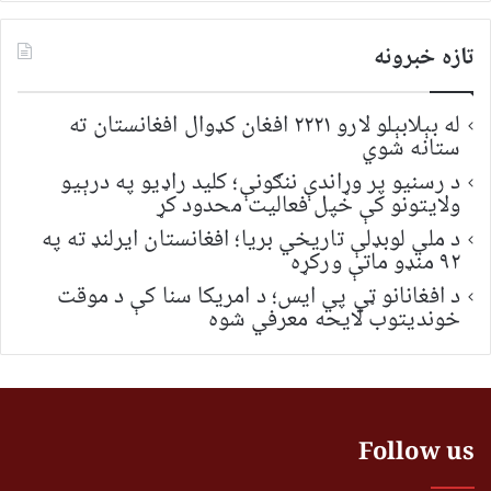
تازه خبرونه
له بېلابېلو لارو ۲۲۲۱ افغان کډوال افغانستان ته
ستانه شوي
د رسنیو پر وړاندې ننګونې؛ کلید راډیو په درېیو
ولایتونو کې خپل فعالیت محدود کړ
د ملي لوبډلې تاریخي بریا؛ افغانستان ایرلنډ ته په
۹۲ منډو ماتې ورکړه
د افغانانو ټي پي ایس؛ د امریکا سنا کې د موقت
خونديتوب لایحه معرفي شوه
Follow us