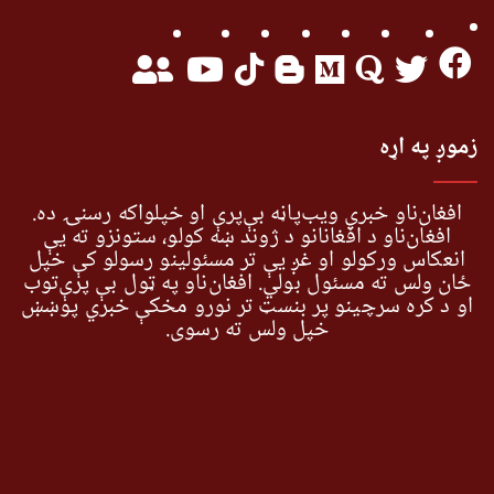
زموږ په اړه
افغان‌ناو خبري ویب‌پاڼه بې‌پرې او خپلواکه رسنۍ ده.
افغان‌ناو د افغانانو د ژوند ښه کولو، ستونزو ته یې
انعکاس ورکولو او غږ یې تر مسئولینو رسولو کې خپل
ځان ولس ته مسئول بولي. افغان‌ناو په ټول بې پرې‌توب
او د کره سرچینو پر بنسټ تر نورو مخکې خبري پوښښ
خپل ولس ته رسوي.