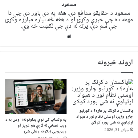
مسعود
مسعود د حقایقو مدافع دی. هغه په ​​​​دې باور دی چې دا
مهمه ده چې خبرې وکړئ او د هغه څه لپاره مبارزه وکړئ
چې سم دي، پرته له دې چې لګښت څه وي.
Website
اړوند خبرونه
پاکستان د کړنګ پر غاړه؟ د کورنیو
چارو وزیر: اوسنی نظام نور د هېواد
په وټساپ کې نوي بدلونونه؛ اوس به د
اړتیاوې نه شي پوره کولای
ویب نسخې له لارې هم غږیز او
جولای 31, 2026
ویډیويي زنګونه وهلی شئ