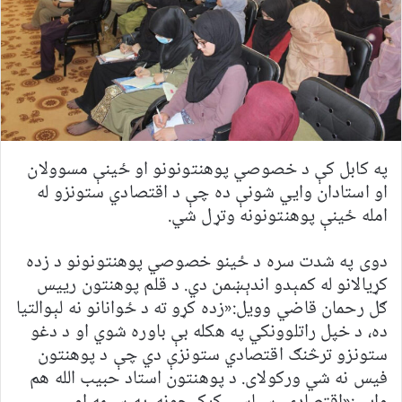
په کابل کې د خصوصي پوهنتونونو او ځينې مسوولان
او استادان وايي شونې ده چې د اقتصادي ستونزو له
امله ځينې پوهنتونونه وتړل شي.
دوی په شدت سره د ځينو خصوصي پوهنتونونو د زده
کړیالانو له کمېدو اندېښمن دي. د قلم پوهنتون رییس
ګل رحمان قاضي وویل:«زده کړو ته د ځوانانو نه لېوالتیا
ده، د خپل راتلوونکي په هکله بې باوره شوي او د دغو
ستونزو ترڅنګ اقتصادي ستونزې دي چې د پوهنتون
فیس نه شي ورکولای. د پوهنتون استاد حبیب الله هم