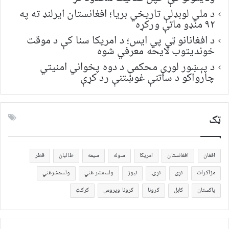
د ملي لوبډلې تاریخي بریا؛ افغانستان ایرلنډ ته په
۹۲ منډو ماتې ورکړه
د افغانانو ټي پي ایس؛ د امریکا سنا کې د موقت
خونديتوب لایحه معرفي شوه
د پېښور لوړې محکمې د دوه پخواني امنیتي
چارواکو د ساتنې غوښتنې رد کړې
ټک
افغان
افغانستان
امریکا
سوله
سیمه
طالبان
قطر
مزاکرات
نړی
نړۍ
نیوز
ولسمشر غني
ولسمشرغني
پاکستان
کابل
کرونا
کرونا ویروس
کرکټ