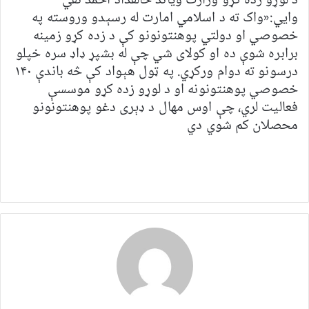
د لوړو زده کړو وزارت ویاند خالقداد احمد تقي
وايي:«واک ته د اسلامي امارت له رسېدو وروسته په
خصوصي او دولتي پوهنتونونو کې د زده کړو زمینه
برابره شوې ده او کولای شي چې له بشپړ ډاډ سره خپلو
درسونو ته دوام ورکړي. په ټول هېواد کې څه باندې ۱۴۰
خصوصي پوهنتونونه او د لوړو زده کړو موسسې
فعالیت لري، چې اوس مهال د ډېری دغو پوهنتونونو
محصلان کم شوي دي