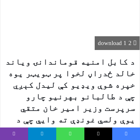
download 1 2
د کابل امنیه قوماندانۍ ویاند خالد ځدراڼ
لخوا پر ټویټر یوه خپره شوې ویډیو کې
لیدل کېږي چې د طالبانو بهرنیو چارو
سرپرست وزیر امیر خان متقي یوې ولسي
غونډې ته وايي چې د سوډان جګړه کې
۱۲۰
افغانان ایسار پاتې دي
ښاغلي ځدراڼ لیکلي دا غونډه نن یکشنبه د اختر پر
Viber
Telegram
WhatsApp
X
Faceboo