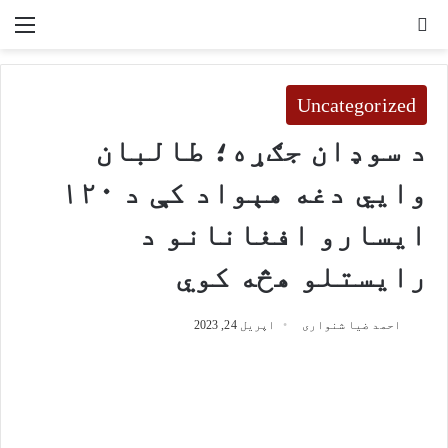
لټون
مین
Uncategorized
د سوډان جګړه؛ طالبان وايي دغه
هېواد کې د ۱۲۰ ایسارو افغانانو د
رایستلو هڅه کوي
احمد ضیا شنواری
اپریل 24, 2023