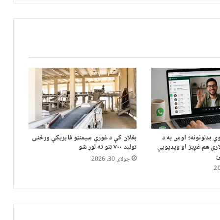
ي بدلونونه؛ اوس به د
بغلان کې د غوري سیمنټو فابریکې ورځنی
رې هم غږیز او ویډیويي
تولید ۷۰۰ ټنو ته لوړ شو
ئ
جولای 30, 2026