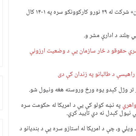
محمود شاه حبیبي د«ای‌ ار‌ اکس کمیونیکیشن» شرکت له ۲۹ نورو کارکوونکو سره په ۱۴۰۱ کال
 چلند د ادارې مشر و.
ري حقوقو د څار سازمان یې د وضعیت ارزونې
راهیسې د طالبانو په زندان کې دی
 تر وژل کېدو يوه ورځ وروسته هغه ونيول شو.
واهري
په نښه کولو کې یې د امریکا له حکومت سره
 نيول کېدل نه دي تاييد کړي.
ويلي و، چې د امريکا له استازو سره يې د بنديانو د