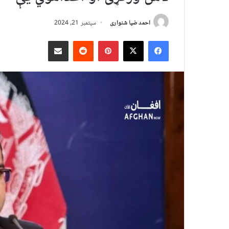
احمد ضیا شنواری
سپتمبر 21, 2024
X
Facebook
Pinterest
Reddit
د بریښنالیک له لارې شریک کړئ