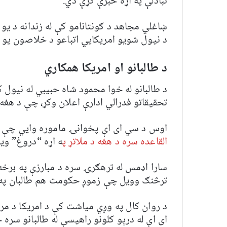
تبادلې په اړه خبرې کړې دي.
ښاغلي مجاهد د ګونتانامو کې له زندانه د ی
د نیول شویو امریکايي اتباعو د خلاصون یو 
د طالبانو او امریکا همکاري
د طالبانو له خوا محمود شاه حبیبي له نیول ک
تحقیقاتو فدرالي ادارې اعلان وکړ، چې د هغه په
اوس د سي ای اې پخوانۍ ماموره وايي چې طا
القاعده سره د هغه د ملاتړ پ
ه اړه “دروغ” ویل
سارا اډمس له ترهګرۍ سره د مبارزې په برخه 
ترڅنګ وویل چې زموږ حکومت هم طالبان په 
د روان کال په وږي میاشت کې د امریکا د م
ای اې له درېو کلونو راهیسې له طالبانو سره 