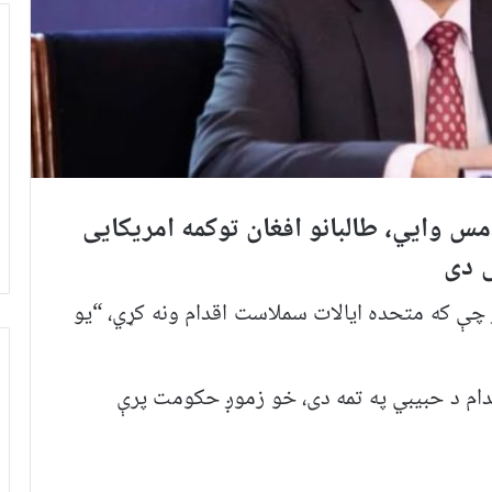
س وايي، طالبانو افغان توکمه امریکايی
ی دی
ې که متحده ایالات سملاست اقدام ونه کړي، “یو
دام د حبیبي په تمه دی، خو زموږ حکومت پرې