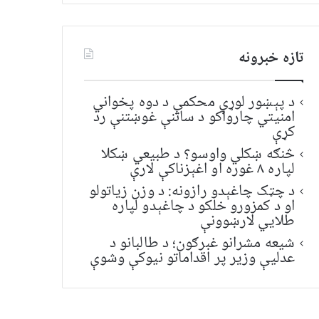
تازه خبرونه
د پېښور لوړې محکمې د دوه پخواني
امنیتي چارواکو د ساتنې غوښتنې رد
کړې
څنګه ښکلي واوسو؟ د طبیعي ښکلا
لپاره ۸ غوره او اغېزناکې لارې
د چټک چاغېدو رازونه: د وزن زیاتولو
او د کمزورو خلکو د چاغېدو لپاره
طلایي لارښوونې
شیعه مشرانو غبرګون؛ د طالبانو د
عدلیې وزیر پر اقداماتو نیوکې وشوې