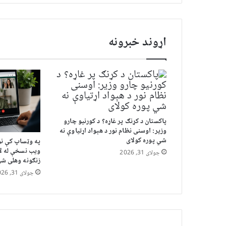
اړوند خبرونه
پاکستان د کړنګ پر غاړه؟ د کورنیو چارو
وزیر: اوسنی نظام نور د هېواد اړتیاوې نه
شي پوره کولای
په وټساپ کې نو
ویب نسخې له لا
جولای 31, 2026
زنګونه وهلی ش
جولای 31, 2026