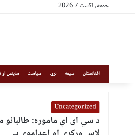
جمعه, اگست 7 2026
افغانستان
سیمه
نړۍ
سیاست
ساینس او ټې
Uncategorized
د سي ای اې ماموره: طالبانو م
لاس ورکړی او اعداموي یې