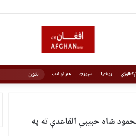
کنالوژي
روغتیا
سپورټ
هنر او ادب
حمود شاه حبیبي القاعدې ته په