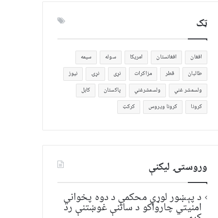
ټک
افغان
افغانستان
امریکا
سوله
سیمه
طالبان
قطر
مزاکرات
نړی
نړۍ
نیوز
ولسمشر غني
ولسمشرغني
پاکستان
کابل
کرونا
کرونا ویروس
کرکټ
وروستۍ ليکنې
د پېښور لوړې محکمې د دوه پخواني
امنیتي چارواکو د ساتنې غوښتنې رد