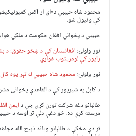
کې ونیول شو.
حبيبي د پخواني افغان حکومت د ملکي هوايي
نور ولولئ:
افغانستان کې د ښځو حقوق؛ د بش
راپور کې لومړیتوب غواړي
نور ولولئ:
محمود شاه حبیبي له تېر یوه کال 
د کابل په شيرپور کې د القاعدې پخوانی مشر
طالبانو دغه شرکت تورن کړی چې د
ایمن الظ
مرسته کړې ده. خو دغې ډلې تر اوسه د حبيبي
تر دې مخکې د طالبانو وياند ذبيح الله مجاهد 