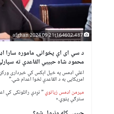
afghan 2024 09 21t164602.487
د سي ای اې پخوانۍ ماموره سارا اډم
محمود شاه حبیبي القاعدې ته سپارل
اغلې اډمس په خپل اېکس کې خبرداری ورکړ چ
امریکایی به د القاعدې لخوا اعدام شي.”
میرمن اډمس زیاتوي
” نږدې راتلونکی کې اع
سترګې پټوي.«
حبیبي کله ونیول شو؟