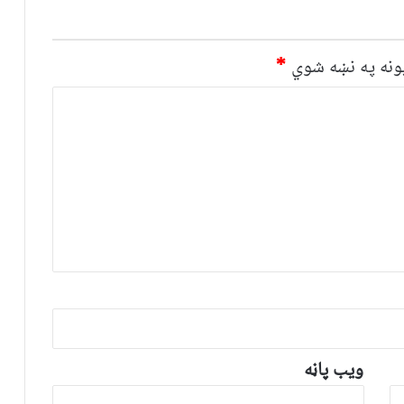
نه په نښه شوي
*
ویب پاڼه