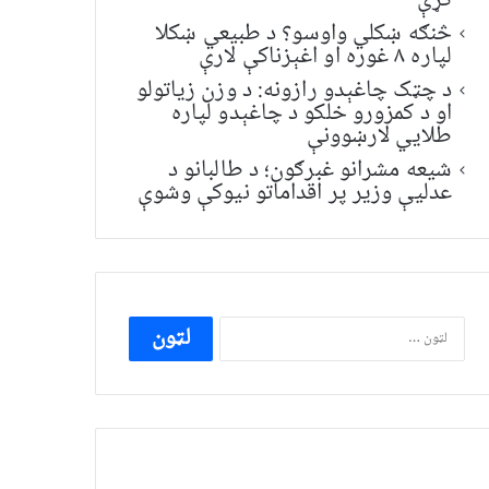
کړې
څنګه ښکلي واوسو؟ د طبیعي ښکلا
لپاره ۸ غوره او اغېزناکې لارې
د چټک چاغېدو رازونه: د وزن زیاتولو
او د کمزورو خلکو د چاغېدو لپاره
طلایي لارښوونې
شیعه مشرانو غبرګون؛ د طالبانو د
عدلیې وزیر پر اقداماتو نیوکې وشوې
ددی
لپاره
لټون: