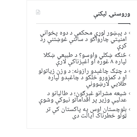
وروستۍ ليکنې
د پېښور لوړې محکمې د دوه پخواني
امنیتي چارواکو د ساتنې غوښتنې رد
کړې
څنګه ښکلي واوسو؟ د طبیعي ښکلا
لپاره ۸ غوره او اغېزناکې لارې
د چټک چاغېدو رازونه: د وزن زیاتولو
او د کمزورو خلکو د چاغېدو لپاره
طلایي لارښوونې
شیعه مشرانو غبرګون؛ د طالبانو د
عدلیې وزیر پر اقداماتو نیوکې وشوې
بلوچستان اوس په پاکستان کې تر
ټولو خطرناک ایالت دی