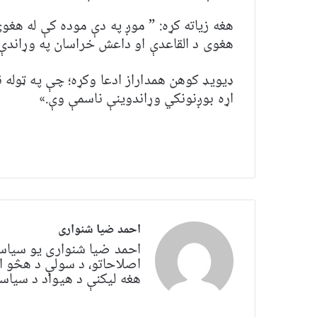
هغه زیاته کړه: ” موږ په دې موده کې له هغو
هغوی د القاعدې او داعش خراسان په وړاندې
ډیویډ کوهن همداراز ادعا وکړه؛ چې په ټوله ن
اړه بوږنونکي وړاندوینې ناسمې وې.»
احمد ضیا شنواری
احمد ضیا شنواری یو سياس
اصلاحاتو، د سولې د هڅو ا
هغه لیکنې د هیواد د سیاسي 