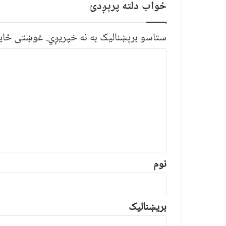
ځواب دلته پرېږدئ
ستاسو برېښناليک به نه خپريږي.
غوښتى ځایو
څ
ر
گ
ن
د
و
ن
*
نوم
بریښنالیک