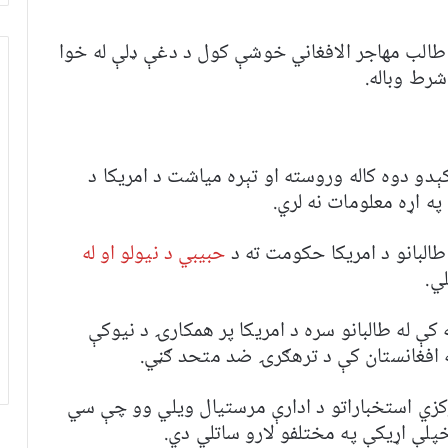
و طالب مهاجر الافغاني خوشې کول د دغې ډلې له خوا
شرط وباله.
ېدو دوه کاله وروسته او تېره میاشت د امریکا د
 ​​اړه معلومات نه لري.
لبانو د امریکا حکومت ته د
حبیبي د نیولو او له
ي.
کې له طالبانو سره د امریکا پر همکارۍ د نیوکې
افغانستان کې د ترهګرۍ ضد متحد ګڼي.
رکزي استخباراتو د ادارې مرستیال ویلي وو چې سي
خپلې اړیکې په مختلفو لارو ساتلي دي.