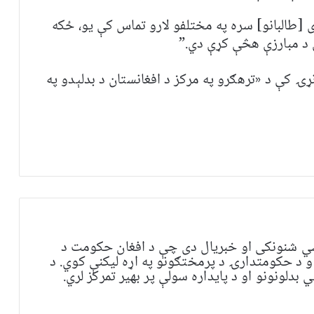
ی [طالبانو] سره په مختلفو لارو تماس کې یو، ځکه
 د مبارزې هڅې کړې دي.”
ړۍ کې د «ترهګرو په مرکز د افغانستان د بدلېدو په
ي شنونکی او خبریال دی چې د افغان حکومت د
و د حکومتدارۍ د پرمختګونو په اړه لیکنې کوي. د
بدلونونو او د پایداره سولې پر بهیر تمرکز لري.