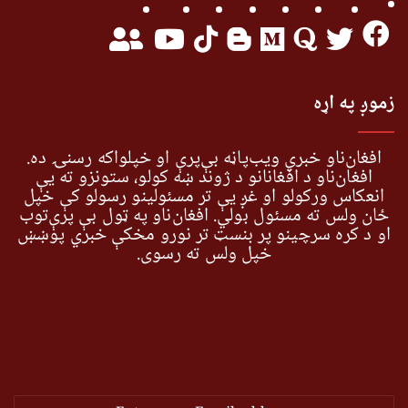
زموږ په اړه
افغان‌ناو خبري ویب‌پاڼه بې‌پرې او خپلواکه رسنۍ ده.
افغان‌ناو د افغانانو د ژوند ښه کولو، ستونزو ته یې
انعکاس ورکولو او غږ یې تر مسئولینو رسولو کې خپل
ځان ولس ته مسئول بولي. افغان‌ناو په ټول بې پرې‌توب
او د کره سرچینو پر بنسټ تر نورو مخکې خبري پوښښ
خپل ولس ته رسوي.
Enter