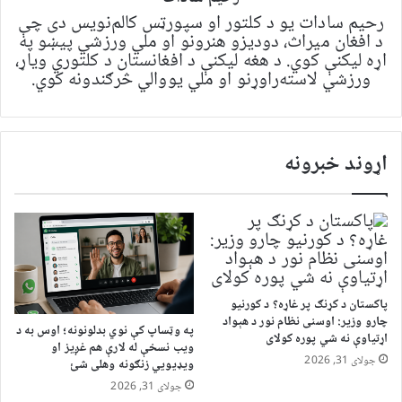
رحیم سادات یو د کلتور او سپورټس کالم‌نویس دی چې
د افغان میراث، دودیزو هنرونو او ملي ورزشي پیښو په
اړه لیکنې کوي. د هغه لیکنې د افغانستان د کلتوري ویاړ،
ورزشي لاسته‌راوړنو او ملي یووالي څرګندونه کوي.
اړوند خبرونه
پاکستان د کړنګ پر غاړه؟ د کورنیو
چارو وزیر: اوسنی نظام نور د هېواد
په وټساپ کې نوي بدلونونه؛ اوس به د
اړتیاوې نه شي پوره کولای
ویب نسخې له لارې هم غږیز او
جولای 31, 2026
ویډیويي زنګونه وهلی شئ
جولای 31, 2026