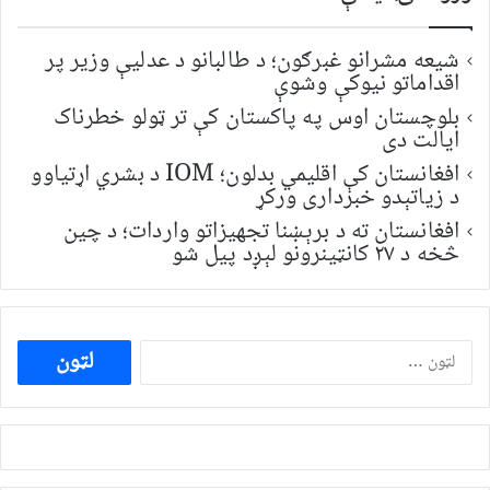
شیعه مشرانو غبرګون؛ د طالبانو د عدلیې وزیر پر
اقداماتو نیوکې وشوې
بلوچستان اوس په پاکستان کې تر ټولو خطرناک
ایالت دی
افغانستان کې اقلیمي بدلون؛ IOM د بشري اړتیاوو
د زیاتېدو خبرداری ورکړ
افغانستان ته د برېښنا تجهیزاتو واردات؛ د چین
څخه د ۲۷ کانټینرونو لېږد پیل شو
ددی
لپاره
لټون: