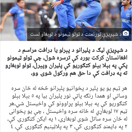
د شپږیزې ټورنمنټ د ټولو ټیمونو د لوبغاو لست
د شپږيزې لیګ د پلیرانو د پېرلو يا ډرافټ مراسم د
افغانستان کرکټ بورډ کې ترسره شول، چې ټولو ټيمونو
پکې په بېلا بېلو کټګوريو کې پلیران وپېرل، ټولو لوبغاړو
ته په ډرافټ کې دا حق هم ورکول شوۍ وو،
هر ټيم یو یو پلیر د پخوانيو پلېرانو څخه له ځان سره
وساتي او همدا رنګه پاتې نور پلیران بيا په ٥ بېلا بېلو
کټګوريو کې په بېلا بېلو پړاوونو کې واخیستل شي،هر
ټيم ١٧ لوبغاړي له ځانه سره واخیستل ، چې يو پخوانى
له ځان سره ساتل شوى لوبغاړى، ١ په ايکن کټګورۍ کې،
٢ په ډايمنډ کټګورۍ کې، ٣ په پلاټينيم کټګورۍ کې، ٤