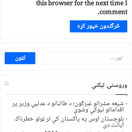
this browser for the next time I
comment.
ددی
لپاره
لټون:
وروستۍ ليکنې
شیعه مشرانو غبرګون؛ د طالبانو د عدلیې وزیر پر
اقداماتو نیوکې وشوې
بلوچستان اوس په پاکستان کې تر ټولو خطرناک
ایالت دی