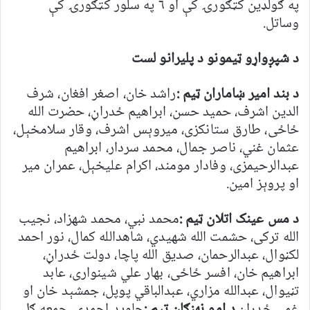
په ګولډين کټګورۍ کې او ٦ په سلور کټګورۍ کې
وساتل.
د شپږواړو ټيمونو د پلیرانو لست
د بند امير ښاماران ټيم :
راشد خان، اصغر افغان، شرف
الدين اشرف، حميد حسن، ابراهيم ځدراڼ، حضرت الله
ځاځى، طارق ستانکزى، ميروېس اشرف، وقار سلامخېل،
عثمان غني، ناصر جمال، محمد سردار، ابراهيم
عبدالرحيمزى، وفادار مومند، اکرام عليخېل، عمران مير
او پروېز امين.
د مس عينک اتلان ټيم :
محمد نبي، محمد شهزاد، نجيب
الله ترکى، حشمت الله شهيدي، شاهدالله کمال، نور احمد
لکڼوال، عبدالرحمان، صديق الله پاچا، دولت ځدراڼ،
ابراهيم خان، افسر ځاځى، بهار علي شينوارى، عابد
تڼيوال، عبدالله مزاري، عبدالباقي پوپل، جمشېد خان او
غمى ځدراڼ،
د امو نهنګان ټيم :
جاوېد احمدي، جمعه ګل