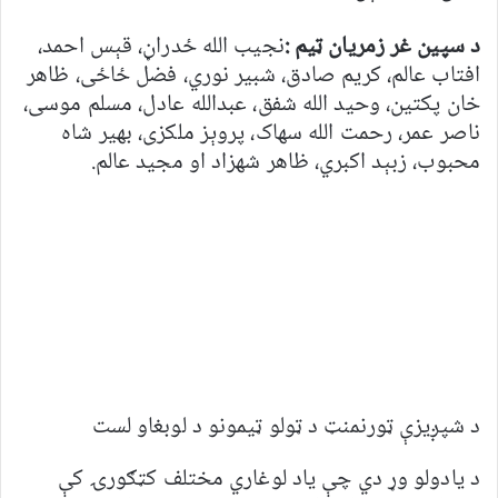
د سپين غر زمريان ټيم :
نجيب الله ځدراڼ، قېس احمد،
افتاب عالم، کريم صادق، شبير نوري، فضل ځاځى، ظاهر
خان پکتين، وحيد الله شفق، عبدالله عادل، مسلم موسى،
ناصر عمر، رحمت الله سهاک، پروېز ملکزى، بهير شاه
محبوب، زبېد اکبري، ظاهر شهزاد او مجيد عالم.
د شپږیزې ټورنمنټ د ټولو ټیمونو د لوبغاو لست
د یادولو وړ دي چې یاد لوغاري مختلف کټګورۍ کې