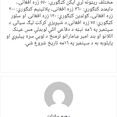
مختلف ریټونه لري ايکن کټګورۍ: ٥٥٠ زره افغانۍ،
ډايمنډ کټګوري: ٣٦٠ زره افغانۍ، پلاټينيم کټګوري: ٢٠٠
زره افغانۍ، ګولډين کټګوري: ١٢٠ زره افغانۍ او سلور
کټګوري: ٧٥ زره افغانۍ.د شپږيزې کرکټ ليګ سيالۍ د
سپتمبر په ٦مه نېټه د دفاعي اتلې لوبډلې مس عينک
اتلانو او بند امير ښامارانو ترمنځ د لوبې سره پيلېږي او
پايلوبه به د سپتمبر په ١٦مه تاریخ شروع شي.
رحیم سادات