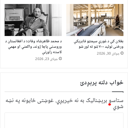
بغلان کې د غوري سیمنټو فابریکې
د محمد ظاهرشاه وفات؛ د افغانستان د
ورځنی تولید ۷۰۰ ټنو ته لوړ شو
وروستي پاچا ژوند، واکمني او مهمې
لاسته راوړنې
جولای 30, 2026
جولای 23, 2026
ځواب دلته پرېږدئ
ستاسو برېښناليک به نه خپريږي.
غوښتى ځایونه په نښه
شوي
*
څ
ر