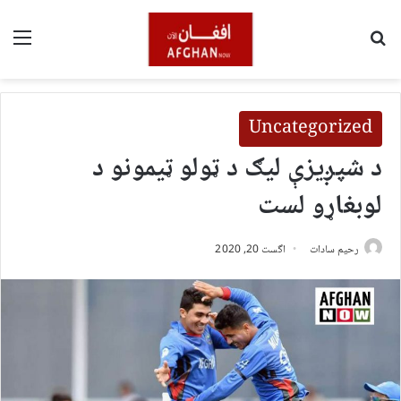
لټون
مین
Uncategorized
د شپږیزې لیګ د ټولو ټیمونو د
لوبغاړو لست
رحیم سادات
اگست 20, 2020