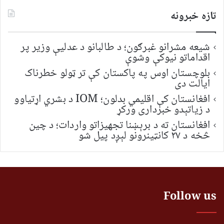
تازه خبرونه
شیعه مشرانو غبرګون؛ د طالبانو د عدلیې وزیر پر
اقداماتو نیوکې وشوې
بلوچستان اوس په پاکستان کې تر ټولو خطرناک
ایالت دی
افغانستان کې اقلیمي بدلون؛ IOM د بشري اړتیاوو
د زیاتېدو خبرداری ورکړ
افغانستان ته د برېښنا تجهیزاتو واردات؛ د چین
څخه د ۲۷ کانټینرونو لېږد پیل شو
Follow us