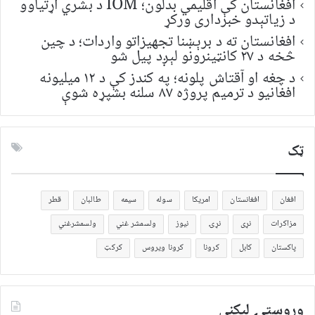
افغانستان کې اقلیمي بدلون؛ IOM د بشري اړتیاوو
د زیاتېدو خبرداری ورکړ
افغانستان ته د برېښنا تجهیزاتو واردات؛ د چین
څخه د ۲۷ کانټینرونو لېږد پیل شو
د چغه او آقتاش پلونه؛ په کندز کې د ۱۲ میلیونه
افغانیو د ترمیم پروژه ۸۷ سلنه بشپړه شوې
ټک
افغان
افغانستان
امریکا
سوله
سیمه
طالبان
قطر
مزاکرات
نړی
نړۍ
نیوز
ولسمشر غني
ولسمشرغني
پاکستان
کابل
کرونا
کرونا ویروس
کرکټ
وروستۍ ليکنې