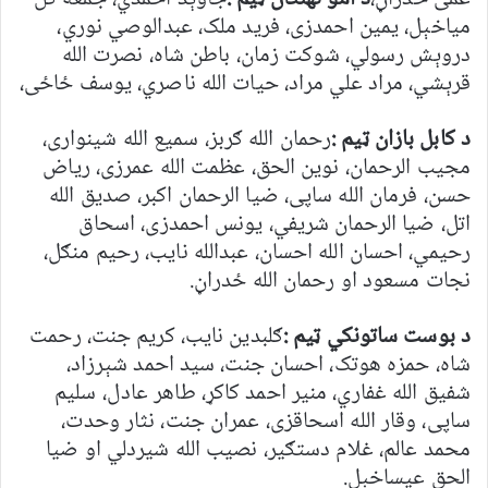
مياخېل، يمين احمدزى، فريد ملک، عبدالوصي نوري،
دروېش رسولي، شوکت زمان، باطن شاه، نصرت الله
قرېشي، مراد علي مراد، حيات الله ناصري، يوسف ځاځى،
د کابل بازان ټيم :
رحمان الله ګربز، سميع الله شينوارى،
مجيب الرحمان، نوين الحق، عظمت الله عمرزى، رياض
حسن، فرمان الله ساپى، ضيا الرحمان اکبر، صديق الله
اتل، ضيا الرحمان شريفي، يونس احمدزى، اسحاق
رحيمي، احسان الله احسان، عبدالله نايب، رحيم منګل،
نجات مسعود او رحمان الله ځدراڼ.
د بوست ساتونکي ټيم :
ګلبدين نايب، کريم جنت، رحمت
شاه، حمزه هوتک، احسان جنت، سيد احمد شېرزاد،
شفيق الله غفاري، منير احمد کاکړ، طاهر عادل، سليم
ساپى، وقار الله اسحاقزى، عمران جنت، نثار وحدت،
محمد عالم، غلام دستګير، نصيب الله شيردلي او ضيا
الحق عيساخېل.