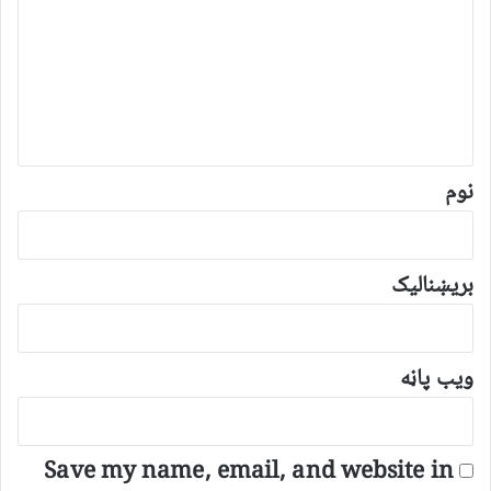
گ
ن
د
و
ن
*
نوم
بریښنالیک
ویب پاڼه
Save my name, email, and website in