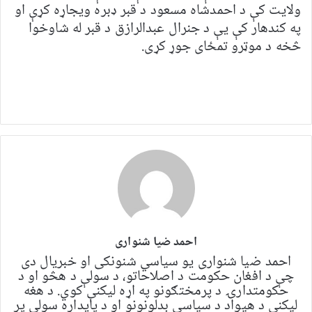
ولایت کې د احمدشاه مسعود د قبر ډبره ویجاړه کړې او
په کندهار کې یې د جنرال عبدالرازق د قبر له شاوخوا
څخه د موټرو تمځای جوړ کړی.
احمد ضیا شنواری
احمد ضیا شنواری یو سياسي شنونکی او خبریال دی
چې د افغان حکومت د اصلاحاتو، د سولې د هڅو او د
حکومتدارۍ د پرمختګونو په اړه لیکنې کوي. د هغه
لیکنې د هیواد د سیاسي بدلونونو او د پایداره سولې پر