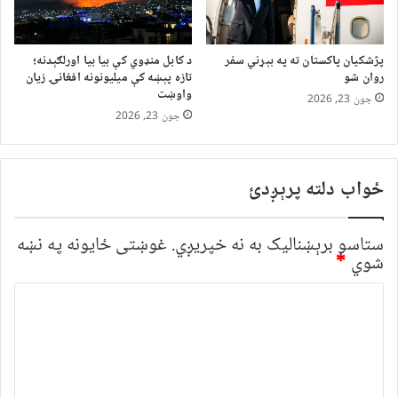
پژشکیان پاکستان ته په بېړني سفر
د کابل منډوي کې بیا بیا اورلګېدنه؛
روان شو
تازه پېښه کې میلیونونه افغانۍ زیان
واوښت
جون 23, 2026
جون 23, 2026
ځواب دلته پرېږدئ
ستاسو برېښناليک به نه خپريږي.
غوښتى ځایونه په نښه
شوي
*
څ
ر
گ
ن