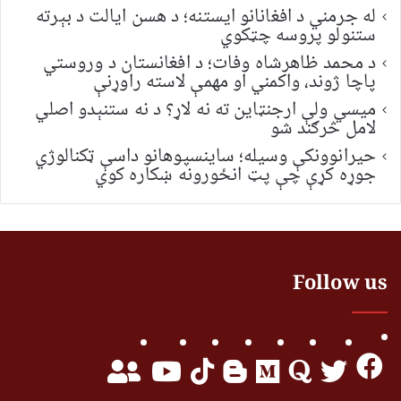
له جرمني د افغانانو ایستنه؛ د هسن ایالت د بېرته
ستنولو پروسه چټکوي
د محمد ظاهرشاه وفات؛ د افغانستان د وروستي
پاچا ژوند، واکمني او مهمې لاسته راوړنې
میسي ولې ارجنټاین ته نه لاړ؟ د نه ستنېدو اصلي
لامل څرګند شو
حیرانوونکې وسیله؛ ساینسپوهانو داسې ټکنالوژي
جوړه کړې چې پټ انځورونه ښکاره کوي
Follow us