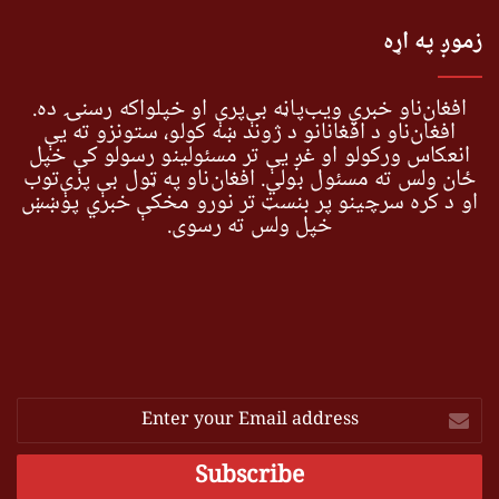
زموږ په اړه
افغان‌ناو خبري ویب‌پاڼه بې‌پرې او خپلواکه رسنۍ ده.
افغان‌ناو د افغانانو د ژوند ښه کولو، ستونزو ته یې
انعکاس ورکولو او غږ یې تر مسئولینو رسولو کې خپل
ځان ولس ته مسئول بولي. افغان‌ناو په ټول بې پرې‌توب
او د کره سرچینو پر بنسټ تر نورو مخکې خبري پوښښ
خپل ولس ته رسوي.
Enter
your
Email
address