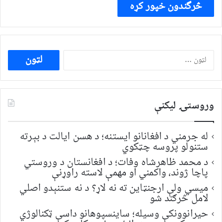
ددی
لپاره
لټون:
وروستۍ ليکنې
له جرمني د افغانانو ایستنه؛ د هسن ایالت د بېرته
ستنولو پروسه چټکوي
د محمد ظاهرشاه وفات؛ د افغانستان د وروستي
پاچا ژوند، واکمني او مهمې لاسته راوړنې
میسي ولې ارجنټاین ته نه لاړ؟ د نه ستنېدو اصلي
لامل څرګند شو
حیرانوونکې وسیله؛ ساینسپوهانو داسې ټکنالوژي