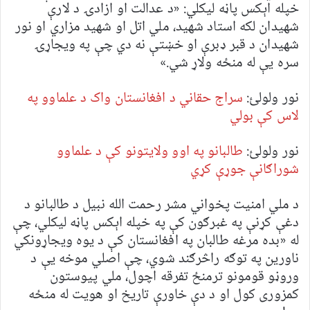
خپله اېکس پاڼه لیکلي: «د عدالت او ازادۍ د لارې
شهيدان لکه استاد شهيد، ملي اتل او شهيد مزاري او نور
شهيدان د قبر ډبرې او خښتې نه دي چې په ویجاړۍ
سره یې له منځه ولاړ شي.»
نور ولولئ:
سراج حقاني د افغانستان واک د علماوو په
لاس کې بولي
نور ولولئ:
طالبانو په اوو ولایتونو کې د علماوو
شوراګانې جوړې کړي
د ملي امنیت پخواني مشر رحمت الله نبیل د طالبانو د
دغې کړنې په غبرګون کې په خپله اېکس پاڼه لیکلي، چې
له «بده مرغه طالبان په افغانستان کې د یوه ویجاړونکي
ناورین په توګه راڅرګند شوي، چې اصلي موخه یې د
وروڼو قومونو ترمنځ تفرقه اچول، ملي پیوستون
کمزوری کول او د دې خاورې تاریخ او هویت له منځه