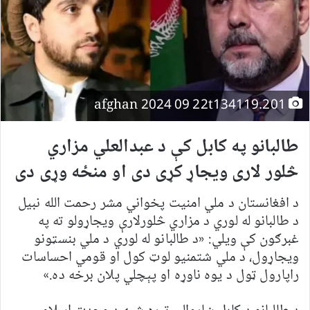
afghan 2024 09 22t134119.201
طالبانو په کابل کې د عبدالعلي مزاري
څلور لاری ویجاړ کړی دی او منځه وړی دی
د افغانستان د ملي امنیت پخواني مشر رحمت الله نبیل
د طالبانو له لوري د مزاري څلورلارې ویجاړولو ته په
غبرګون کې ویلي: «د طالبانو له لوري د ملي بنسټونو
ویجاړول، د ملي شتمنیو لوټ کول او قومي احساسات
راپارول ټول د یوه ناوړه او پېچلي پلان برخه ده.»