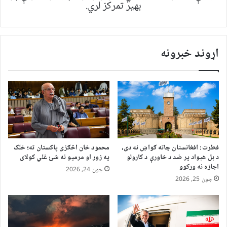
بهیر تمرکز لري.
اړوند خبرونه
فطرت: افغانستان چاته ګواښ نه دی،
محمود خان اڅګزی پاکستان ته؛ خلک
د بل هېواد پر ضد د خاورې د کارولو
په زور او مرمیو نه شئ غلي کولای
اجازه نه ورکوو
جون 24, 2026
جون 25, 2026