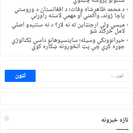
ستنولو پروسه چټکوي
د محمد ظاهرشاه وفات؛ د افغانستان د وروستي
پاچا ژوند، واکمني او مهمې لاسته راوړنې
میسي ولې ارجنټاین ته نه لاړ؟ د نه ستنېدو اصلي
لامل څرګند شو
حیرانوونکې وسیله؛ ساینسپوهانو داسې ټکنالوژي
جوړه کړې چې پټ انځورونه ښکاره کوي
ددی
لپاره
لټون:
تازه خبرونه