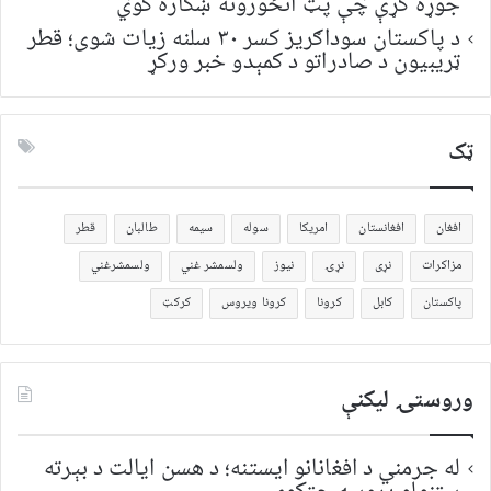
جوړه کړې چې پټ انځورونه ښکاره کوي
د پاکستان سوداګریز کسر ۳۰ سلنه زیات شوی؛ قطر
ټریبیون د صادراتو د کمېدو خبر ورکړ
ټک
افغان
افغانستان
امریکا
سوله
سیمه
طالبان
قطر
مزاکرات
نړی
نړۍ
نیوز
ولسمشر غني
ولسمشرغني
پاکستان
کابل
کرونا
کرونا ویروس
کرکټ
وروستۍ ليکنې
له جرمني د افغانانو ایستنه؛ د هسن ایالت د بېرته