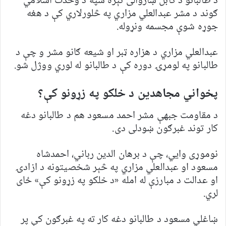
د طالبانو د کابل ښاروالی تېره شپه د وحدت اسلامي
ګوند د مشر عبدالعلي مزاري په څلورلاري کې د هغه
جوړه شوې مجسمه ونړوله.
عبدالعلي مزاري د هزاره ټبر او شیعه ګانو مشر و چې د
طالبانو په لومړۍ دوره کې د طالبانو له لوري ووژل شو.
پخواني مجاهدین د خلکو په زړونو کې؟
د مقاومت جبهې مشر احمد مسعود هم د طالبانو دغه
کار توند غبرګون ښودلی دی.
نوموړی وايي، چې د برهان الدین رباني، احمدشاه
مسعود او عبدالعلي مزاري په څېر شخصیتونه د ازادۍ
او عدالت د مبارزې له امله «د خلکو په زړونو کې» ځای
لري.
ښاغلي مسعود د طالبانو دغه کار ته په غبرګون کې پر