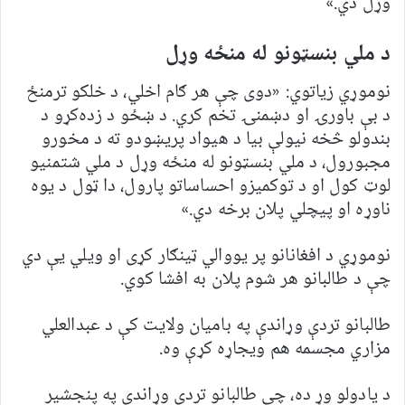
وړل دي.»
د ملي بنسټونو له منځه وړل
نوموړي زیاتوي: «دوی چې هر ګام اخلي، د خلکو ترمنځ
د بې باورۍ او دښمنۍ تخم کري. د ښځو د زده‌کړو د
بندولو څخه نیولې بیا د هیواد پریښودو ته د مخورو
مجبورول، د ملي بنسټونو له منځه وړل د ملي شتمنیو
لوټ کول او د توکمیزو احساساتو پارول، دا ټول د یوه
ناوړه او پیچلي پلان برخه دي.»
نوموړي د افغانانو پر یووالي ټینګار کړی او ویلي یې دي
چې د طالبانو هر شوم پلان به افشا کوي.
طالبانو تردې وړاندې په بامیان ولایت کې د عبدالعلي
مزاري مجسمه هم ویجاړه کړې وه.
د یادولو وړ ده، چې طالبانو تردې وړاندې په پنجشیر