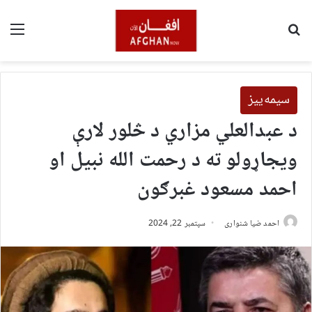
لټون
مین
سیمه‌ییز
د عبدالعلي مزاري د څلور لارې
ویجاړولو ته د رحمت الله نبیل او
احمد مسعود غبرګون
احمد ضیا شنواری
سپتمبر 22, 2024