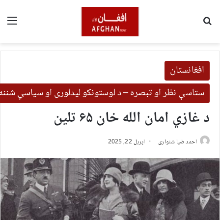
لټون
مین
افغانستان
ستاسې نظر او تبصره – د لوستونکو لیدلوری او سیاسي شننه
د غازي امان الله خان ۶۵ تلین
احمد ضیا شنواری
اپریل 22, 2025