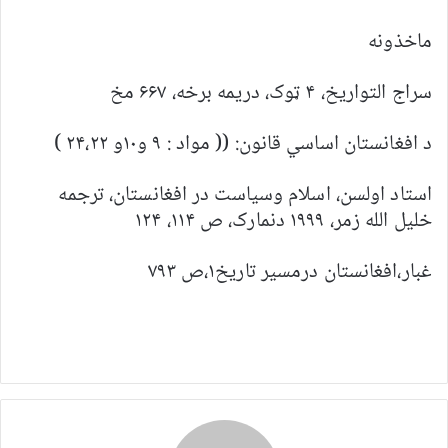
ماخذونه
سراج التواريخ، ۴ ټوک، دريمه برخه، ۶۶۷ مخ
د افغانستان اساسي قانون: (( مواد : ۹ و۱۰و ۲۴،۲۲ )
استاد اولسن، اسلام وسياست در افغانستان، ترجمه
خليل الله زمر، ۱۹۹۹ دنمارک، ص ۱۱۴، ۱۲۴
غبار،افغانستان درمسير تاريخ۱،ص ۷۹۳