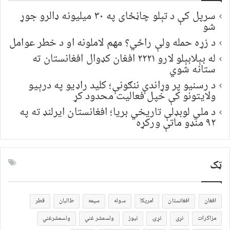
سرپل کې د تېلو چاڼځای په ۳۰ میلیونه ډالرو جوړ
شو
د زړه حمله ولې راځي؟ مهم لاملونه او د خطر عوامل
له بېلابېلو لارو ۲۲۲۱ افغان کډوال افغانستان ته
ستانه شوي
د رسنیو پر وړاندې ننګونې؛ کلید راډیو په درېیو
ولایتونو کې خپل فعالیت محدود کړ
د ملي لوبډلې تاریخي بریا؛ افغانستان ایرلنډ ته په
۹۲ منډو ماتې ورکړه
ټک
افغان
افغانستان
امریکا
سوله
سیمه
طالبان
قطر
مزاکرات
نړی
نړۍ
نیوز
ولسمشر غني
ولسمشرغني