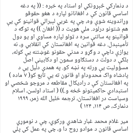
د ډنمارکي څېړونکي او استاد په خبره : (( په دغه
اساسي قانون کې د افغانانو لپاره د هغو حقوقو
وړاندوينه شوې وه، چې په غربي لېبرالي قوانينو کې يې
هم شتونو درلود. ملي هويت د (( افغان )) په توګه د
قوانينو په ساتنې سره د ټولو لپاره مساوي او يو ډول
تأمينېدل. دغه قوانين په افغانستان کې انقلابي و، نه
يوازې داچې د وګړو د مدني حقونو غوښتنه يې کوله،
بلکې د دولت د دستګاوو سمون او دکابينې اصل
مسؤوليت يې ورته په نښه کو. په همدې دليل يې د
پادشاه واک محدوداو او قانون ته يې تابع کو( ۷ ماده )
په افغانستان کې د راديکال مقاطعه د مروجو شخصي او
استبدادي حاکميتونو څخه و.)) ( استاد اولسن، اسلام
وسياست در افغانستان، ترجمه خليل الله زمر، ۱۹۹۹
دنمارک، ص ۱۱۴، ۱۲۴ )
مير غلام محمد غبار شاهدي ورکوي، چې د نوموړي
اساسي قانون د موادو روح دا و، چې په عمل کې پلي