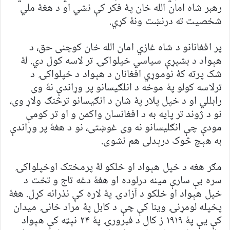
رهبر شاه امان الله خان پۀ فکر کې نشي او د هغۀ ملي
شخصيت ته درنښت ونۀ کړي.
پر افغانانو د شاه غازي امان الله خان کوچنی حق، د
هېواد د بشپړې سياسي خپلواکۍ تر لاسه کول دي. لۀ
شک پرته کۀ نوموړي افغانان د هېواد د خپلواکۍ د
ترلاسه کولو پۀ موخه د انلګيسانو پر وړاندې نۀ وی
رابللي او د خپل پلار پۀ شان د انګيسانو ترڅنګ ولاړ وی،
نو د ژوند تر پايه به د افغانسان واکمن و او تر کومې
مودې چې انګليسانو نه وی غوښتی، نو د هغۀ پر وړاندې
به هېچ څوک درېدلی هم نشوی.
مګر هغه د خپل هېواد او خلکو لۀ پرمختک اوخپلواکۍ
سره بې سارې مينه درلوده او هغۀ دغه تاج و تخت د
خپل هېواد او خلکو د آزادۍ پۀ لاره کې نذرانه کړل. هغۀ
پخپله لومړنۍ وينا کې چې د کابل پۀ مراد خانۍ ميدان
کې يې پۀ ۱۹۱۹ ز کال د فبرورۍ پۀ ۲۴ نېټه کې هېواد