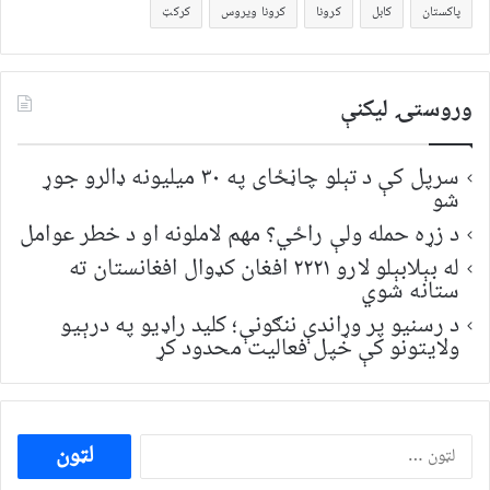
پاکستان
کابل
کرونا
کرونا ویروس
کرکټ
وروستۍ ليکنې
سرپل کې د تېلو چاڼځای په ۳۰ میلیونه ډالرو جوړ
شو
د زړه حمله ولې راځي؟ مهم لاملونه او د خطر عوامل
له بېلابېلو لارو ۲۲۲۱ افغان کډوال افغانستان ته
ستانه شوي
د رسنیو پر وړاندې ننګونې؛ کلید راډیو په درېیو
ولایتونو کې خپل فعالیت محدود کړ
ددی
لپاره