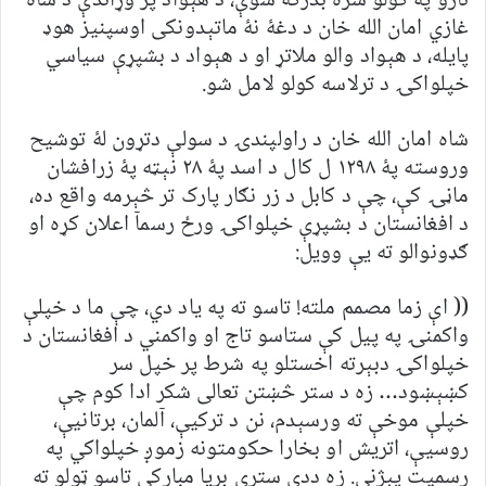
نارو پۀ کولو سره بدرګه شوې، د هېواد پر وړاندې د شاه
غازي امان الله خان د دغۀ نۀ ماتېدونکی اوسپنيز هوډ
پايله، د هېواد والو ملاتړ او د هېواد د بشپړې سياسي
خپلواکۍ د ترلاسه کولو لامل شو.
شاه امان الله خان د راولپندۍ د سولې دتړون لۀ توشيح
وروسته پۀ ۱۲۹۸ ل کال د اسد پۀ ۲۸ نېټه پۀ زرافشان
ماڼۍ کې، چې د کابل د زر نګار پارک تر څېرمه واقع ده،
د افغانستان د بشپړې خپلواکۍ ورځ رسمآ اعلان کړه او
ګډونوالو ته يې وويل:
(( اې زما مصمم ملته! تاسو ته په ياد دي، چې ما د خپلې
واکمنۍ په پيل کې ستاسو تاج او واکمني د افغانستان د
خپلواکۍ دبېرته اخستلو په شرط پر خپل سر
کښېښود… زه د ستر څښتن تعالی شکر ادا کوم چې
خپلې موخې ته ورسېدم، نن د ترکيې، آلمان، برتانيې،
روسيې، اتريش او بخارا حکومتونه زموږ خپلواکي په
رسميت پېژني. زه ددې سترې بريا مبارکي تاسو ټولو ته