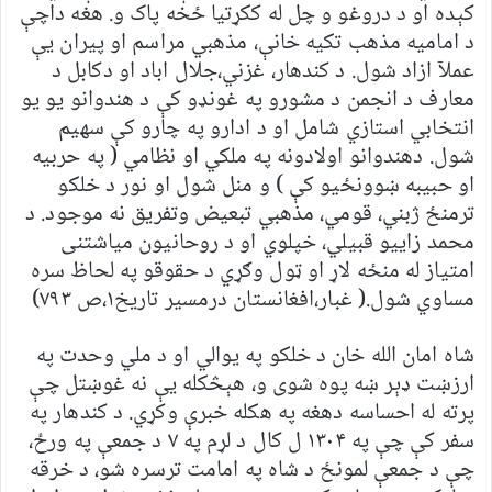
کېده او د دروغو و چل له ککړتيا ځخه پاک و. هغه داچې
د اماميه مذهب تکيه خانې، مذهبي مراسم او پيران يې
عملآ ازاد شول. د کندهار، غزني،جلال اباد او دکابل د
معارف د انجمن د مشورو په غونډو کې د هندوانو يو يو
انتخابي استازي شامل او د ادارو په چارو کې سهيم
شول. دهندوانو اولادونه په ملکي او نظامي ( په حربيه
او حبيبه ښوونځيو کې ) و منل شول او نور د خلکو
ترمنځ ژبني، قومي، مذهبي تبعيض وتفريق نه موجود. د
محمد زاييو قبيلي، خپلوي او د روحانيون مياشتنی
امتياز له منځه لاړ او ټول وګړي د حقوقو په لحاظ سره
مساوي شول.( غبار،افغانستان درمسير تاريخ۱،ص ۷۹۳)
شاه امان الله خان د خلکو په يوالي او د ملي وحدت په
ارزښت ډېر ښه پوه شوی و، هېڅکله يې نه غوښتل چې
پرته له احساسه دهغه په هکله خبرې وکړي. د کندهار په
سفر کې چې په ۱۳۰۴ ل کال د لړم په ۷ د جمعې په ورځ،
چې د جمعې لمونځ د شاه په امامت ترسره شو، د خرقه