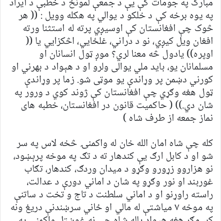
مبارک په جومات کې يې د جمعې لمونځ د خطبې د ايراد
په يوه برخه کې د خلکو د يوالي په هکله وويل : (( هر
څوک چې افغانستان کې اوسيږي پرته له استثنا ورته
افغان ويل کيږي، نو د دراني، غلځايي، اڅکزايي يا ((
اوپره)) يادول څه معنا لري؟ موږ ټول انسانان او
مسلمانان يو، بايد ملي يوالی ولرو او د هېواد د بهرني او
کورني دښمن پر وړاندې يو موټی شو. زما پر وړاندې
ټول هغه وګړي چې افغانستان کې ژوند کوي د ورور په
شان دي.)) ( حاکميت قانون در افغانستان، خطبه های
نماز جمعه از طرف شاه )
کله چې شاه امان الله خان له واکمنۍ څخه لاس په سر
شو او د کابل ارګ يې کندهار ته د تګ په موخه پرېښود،
نو هزاروو زړورو وګړو د ميدان وردګ، کندهار، تګاب
غوربند او نور وګړو په شان د اماني دورې د عدالت،
راسته راوړنو او د اماني سلطنت د تاج و تخت د ساتنې
په موخه ۷ مياشتې له مالي او ځاني سرښندنې دريغ ونه
کړ، مګر هغه هېواد پاله شاه چې نه غوښتل واکمني په