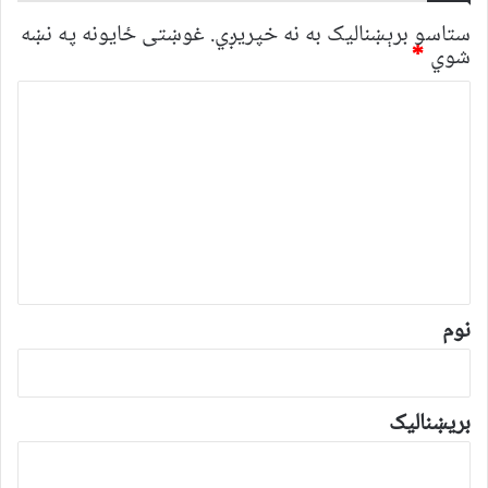
ستاسو برېښناليک به نه خپريږي.
غوښتى ځایونه په نښه
شوي
*
څ
ر
گ
ن
د
و
ن
*
نوم
بریښنالیک