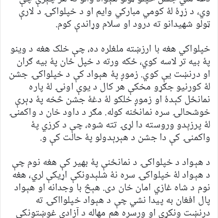
وي، د زړۀ لۀ کومي مبارکي وايم او د خپلواکۍ د لارې
ټولو شهيدانو ته درود او سلام وړاندې کوم.
خپلواکي هغه با ارزښته ملغلره ده، چې خلک هغه د وينو
پۀ بيه تر لاسه کوي، ځکه ورته د خپل ځان پۀ بيه ګران
او درنښت يې کوي. زموږ پۀ هېواد کې د خپلواکۍ جشن
لۀ کورنيو جګړو مخکې هر کال د يوې اونۍ لۀ پاره
نمانځل کېدۀ او زموږ خلکو لۀ دغۀ جشن څخه پۀ ډېرې
خوشحالۍ سره نمانځنه کوله. مګر د داود خان د واکمنۍ
لۀ پرزېدو وروسته دا لړۍ تته شوه، چې د کرزي پۀ
واکمنۍ کې دا جشن د هېرېدولو پۀ حالت کې و.
د هېواد د خپلواکۍ د نمانځنې پۀ بهير کې هغه نوم چې
د هېواد لۀ خپلواکۍ سره نۀ شلېدونکې اړيکې لري، هغه
نوم د شاه غازي امان خان دی. هېڅ با وجدانه او هېواد
پال افغان به پيدا نشي چې د هېواد خپلوااکۍ ته
درنښت ونکړي او ورسره هم مهاله د آزادي غوښتونکي