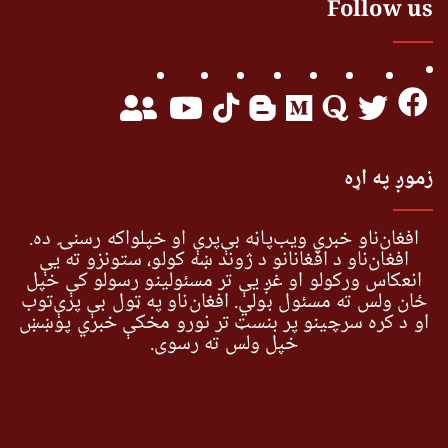
Follow us
زموږ په اړه
افغان‌ناو خبري ویب‌پاڼه بې‌پرې او خپلواکه رسنۍ ده.
افغان‌ناو د افغانانو د ژوند ښه کولو، ستونزو ته یې
انعکاس ورکولو او غږ یې تر مسئولینو رسولو کې خپل
ځان ولس ته مسئول بولي. افغان‌ناو په ټول بې پرې‌توب
او د کره سرچینو پر بنسټ تر نورو مخکې خبري پوښښ
خپل ولس ته رسوي.