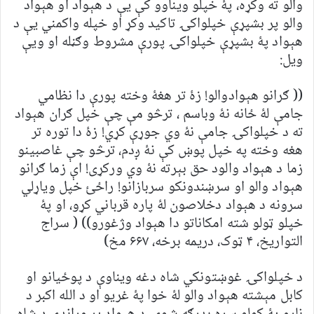
والو ته وکړه، پۀ خپلو ويناوو کې يې د هېواد او هېواد
والو پر بشپړې خپلواکۍ تاکيد وکړ او خپله واکمني يې د
هېواد پۀ بشپړې خپلواکۍ پورې مشروط وګڼله او ويې
ويل:
(( ګرانو هېوادوالو! زۀ تر هغۀ وخته پورې دا نظامي
جامې لۀ ځانه نۀ وباسم ، ترڅو مې چې خپل ګران هېواد
ته د خپلواکۍ جامې نۀ وي جوړې کړي! زۀ دا توره تر
هغه وخته په خپل پوښ کې نۀ ږدم، ترڅو چې غاصبينو
زما د هېواد والود حق بېرته نۀ وي ورکړی! اې زما ګرانو
هېواد والو او سرښندونکو سربازانو! راځئ خپل وياړلي
سرونه د هېواد دخلاصون لۀ پاره قرباني کړو، او پۀ
خپلو ټولو شته امکاناتو دا هېواد وژغورو)) ( سراج
التواريخ، ۴ ټوک، دريمه برخه، ۶۶۷ مخ)
د خپلواکۍ غوښتونکي شاه دغه ويناوې د پوځيانو او
کابل مېشته هېواد والو لۀ خوا پۀ غريو او د الله اکبر د