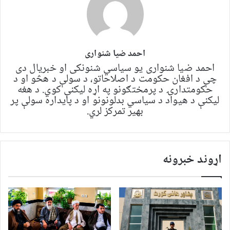
احمد ضیا شنواری
احمد ضیا شنواری یو سياسي شنونکی او خبریال دی
چې د افغان حکومت د اصلاحاتو، د سولې د هڅو او د
حکومتدارۍ د پرمختګونو په اړه لیکنې کوي. د هغه
لیکنې د هیواد د سیاسي بدلونونو او د پایداره سولې پر
بهیر تمرکز لري.
اړوند خبرونه