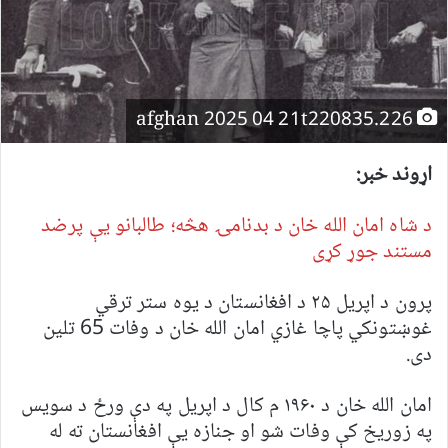
afghan 2025 04 21t220835.226
اړوند خبر:
د شاه امان الله خان د بدنامۍ هڅه؛ طالبانو یې پرضد
مستند جوړ کړی
پرون د اپریل ۲۵ د افغانستان د یوه ستر ترقي
غوښتونکي پاچا غازي امان الله خان د وفات 65 تلین
دی.
امان الله خان د ۱۹۶۰ م کال د اپریل په دې ورځ د سویس
په زوریخ کې وفات شو او جنازه یې افغانستان ته له