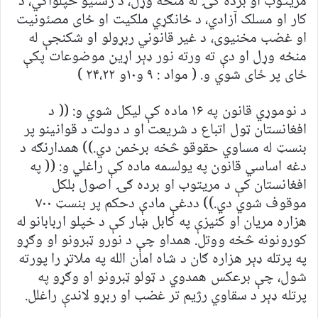
مريتوب او برده ګۍ له منځه وړل، د رسنيو خپلواکي، د
کار او مسلک آزادي، د ځانګړي ملکيت او ځای مصئونيت
او غضب مخنيوی، د غير قانوني ربړولو او شکنجې له
منځه وړل او دې ته ورته نور ډېر اړين موضوعات پکې
ځای پر ځای شوي و. ( مواد : ۹ و۱۰و ۲۴،۲۲ )
د نوموړي قانون په ۱۶ ماده کې ليکل شوي و: (( د
افغانستان ټول اتباع د شريعت او د دولت د قوانينو پر
بنسټ له مساوي حقوقو څخه برخمن دي.)) همدارنګه د
دغه اساسي قانون په يولسمه ماده کې راغلي و: (( په
افغانستان کې د مريتوب او برده ګۍ اصول بلکل
موقوف شوي دي.)) ددغې مادې دحکم پر بنسټ ۷۰۰
هزاره مريان او کنيزې په کابل ښار کې د خپلو اربابانو له
کورونونه څخه ووتل. همداو چې د نورو ټبرونو او وګړو
په پرتله ډېر هزاره ګان د شاه امان الله په ملاتړ را پورته
شول، چې برعکس همدوي د ټولو ټبرونو او وګړو په
پرتله ډېر د سقاوي رژيم تر غضب او ربړو لاندې راغلل.