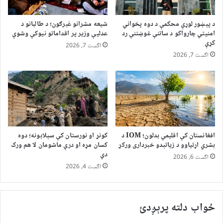
د پېښور لوړې محکمې د دوه پخواني
شیعه مشرانو غبرګون؛ د طالبانو د
امنیتي چارواکو د ساتنې غوښتنې رد
عدلیې وزیر پر اقداماتو نیوکې وشوې
کړې
اگست 7, 2026
اگست 7, 2026
افغانستان کې اقلیمي بدلون؛ IOM د
کونړ او نورستان کې سېلابونه؛ دوه
بشري اړتیاوو د زیاتېدو خبرداری ورکړ
کسان مړه او درې ماشومان لا هم ورک
دي
اگست 6, 2026
اگست 4, 2026
ځواب دلته پرېږدئ