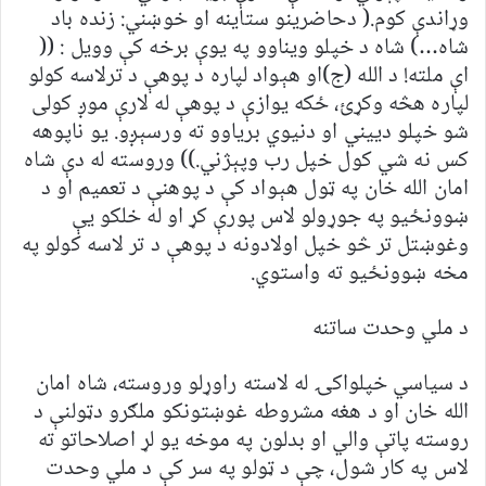
وړاندې کوم.( دحاضرينو ستاينه او خوښني: زنده باد
شاه…) شاه د خپلو ويناوو په يوې برخه کې وويل : ((
اې ملته! د الله (ج)او هېواد لپاره د پوهې د ترلاسه کولو
لپاره هڅه وکړئ، ځکه يوازې د پوهې له لارې موږ کولی
شو خپلو دیيني او دنيوي برياوو ته ورسېږو. يو ناپوهه
کس نه شي کول خپل رب وپېژني.)) وروسته له دې شاه
امان الله خان په ټول هېواد کې د پوهنې د تعميم او د
ښوونځيو په جوړولو لاس پورې کړ او له خلکو يې
وغوښتل تر څو خپل اولادونه د پوهې د تر لاسه کولو په
مخه ښوونځيو ته واستوي.
د ملي وحدت ساتنه
د سياسي خپلواکۍ له لاسته راوړلو وروسته، شاه امان
الله خان او د هغه مشروطه غوښتونکو ملګرو دټولنې د
روسته پاتې والي او بدلون په موخه يو لړ اصلاحاتو ته
لاس په کار شول، چې د ټولو په سر کې د ملي وحدت