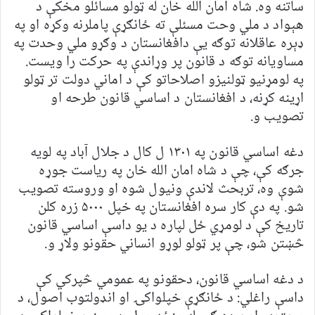
ساتنه وه. شاه امان الله خان له ټولو مسائلو مخکې د
هېواد د ملي وحت مسئلې ته ځانګړې پاملرنه وکړه او په
ډېره عاقلانه توګه يې دافغانستان د وګړو ملي وحدت په
مساويانه توګه د قانون پر وړاندې په حرکت را ويست.
په لومړنيو ټولنيزو اصلاحاتو کې د اماني دولت تر ټولو
اړينه کړنه، د افغانستان د اساسي قانون طرحه او
تصويب و.
دغه اساسي قانون په ۱۳۰۱ ل کال د جلال آباد په لويه
جرګه کې، چې د شاه امان الله خان په رياست جوړه
شوې وه، تربحث لاندې ونيول شوه او وروسته تصويب
شو. په دې کار سره افغانستان په خپل ۵۰۰۰ زره کلن
تاريخ کې د لومړي ځل لپاره د يو داسې اساسي قانون
څښتن شو، چې پر ټولو لوړو انساني حقونو ولاړ و.
د دغه اساسي قانون، دحقونو په عمومي څپرکي کې
داسې راغلي: د ځانګړې خپلواکۍ او انډولتوب اصول، د