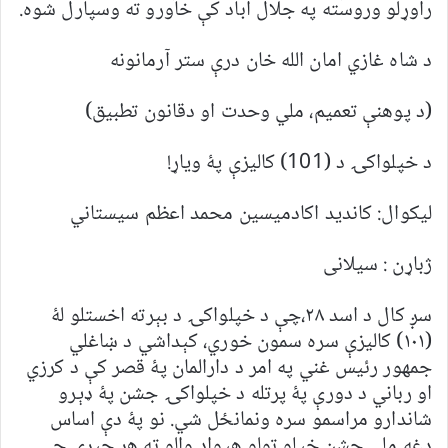
راوړلو وروسته په جلال اباد کې خاورو ته وسپارل شوه.
د شاه غازي امان الله خان درې ستر آرمانونه
(د پوهنې تعميم، ملي وحدت او دقانون تطبيق)
د خپلواکۍ د (101) کاليزې پۀ ویاړ!
ليکوال: کانديد اکادميسين محمد اعظم سيستاني
ژباړن : سيلانی
سږ کال د اسد ۲۸،چې د خپلواکۍ د بېرته اخستلو لۀ
(۱۰۱) کاليزې سره سمون خوري، کېداشي د ښاغلي
جمهور رئيس غني په امر د دارالمان پۀ قصر کې د کرزي
او رباني د دورې پۀ پرتله د خپلواکۍ جشن پۀ ډېرو
شاندارو مراسمو سره ونمانځل شي. نو پۀ دې اساس
دغه ملي جشن خپلو ټولو هېواد والو ته هر چېرې چې