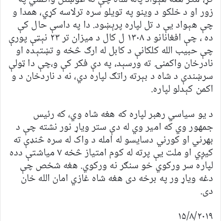
زور او د خلکو د وينو په تويلو سره ترلاسه کړي، همدا و
چې هېواد يې د تل لپاره پرېښود. دا په داسې حال کې
ده ، چې افغانانو د ۱۳۰۸ ل کال د ميزان تر ۲۳ نېټې پورې
چې حبيب الله کلکانې د کابل له ارګ څخه و تښتېده او
نادرخان واکمنۍ ته ورسېد، په دې فکر کې و،چې دا ټولې
سرښندې د شاه د بېرته راتګ لپاره دي، نه د ناردخان د و
اکمن کېدلو لپاره.
د يو سياسي رهبر لپاره که هغه شاه وي، که رئيس
جمهور وي که امير وي له دې ستر وياړ نور نشته چې د
بهرني او کورني دسایسو له امله د واک له سره څنډې ته
کيږي او ملت يې پرته له کوم امتياز څخه ۷ مياشتې دده
لپاره سر ورکوي خو سنګر نه ورکوي. هغه شخص چې
دغه وياړ ور په برخه دی هغه شاه غازي امان الله خان
دی.
۱۵/۸/۲۰۱۹