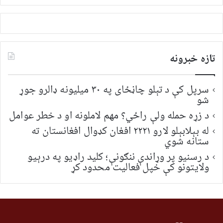
لټون:
تازه خبرونه
سرپل کې د تېلو چاڼځای په ۳۰ میلیونه ډالرو جوړ
شو
د زړه حمله ولې راځي؟ مهم لاملونه او د خطر عوامل
له بېلابېلو لارو ۲۲۲۱ افغان کډوال افغانستان ته
ستانه شوي
د رسنیو پر وړاندې ننګونې؛ کلید راډیو په درېیو
ولایتونو کې خپل فعالیت محدود کړ