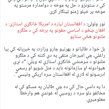
کې د ستونزو د حل په موخه د دوامداره مرستو په
موخه پر خپلو ژمنو ټینګار کړی.
نور ولولئ:
د افغانستان لپاره د امریکا ځانګړی استازی: د
افغان ښځو د اساسي حقونو په برخه کې د ملګرو
ملتونو هڅې ستایو
بل خوا د طالبانو د بهرنیو چارو وزارت په خبرپاڼه کې بیا
راغلي، چې امیرخان متقې په دې کتنه کې د ملګرو
ملتونو د سرمنشي ځانګړې استازې ته ویلي: “د نړۍ
هېوادونه او سازمانونه باید د منل شویو او رسمي
ادرسونو له لارې له افغانستان سره اړیکې ونیسي”.
دا په داسې حال کې ده چې طالبان په مسکو کې له
مخالفو ډلو سره د روسیې له غونډې هم وارخطا
معلومېږي.