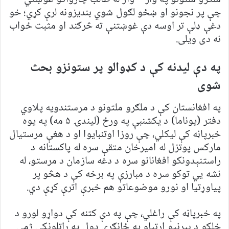
چې پر نجونو او ښځو لګول شوي بندیزونه لرې کړي؛ خو
دغې ډلې تر اوسه دې غوښتنې ته څرګند او مثبت ځواب
نه دی ویلی.
په دې لیدنه کې د کډوالو پر ستونزو بحث
شوی
په افغانستان کې د ملګرو ملتونو د مرستندویه پلاوي
دفتر (یوناما) د یکشنبې په ورځ (لیندۍ ۵ مه) په یوه
خبرپاڼه کې لیکلي، چې روزا اوتنبایوا او د هغې مرستیال
مارکس پوتزل له امیرخان متقې سره له پاکستانه د
راستنېدونکو افغانانو سره د دغه سازمان د مرستو، له
نشه يي توکو سره د مبارزې په برخه کې د هڅو پر
پياوړتيا او نورو موضوعاتو هم خبرې اترې کړې دي.
په خبرپاڼه کې راغلي، چې په دې کتنه کې دواړو لورو د
خلکو د بېړنیو اړتیاو په ځانګړي ډول په راتلونکي ژمي