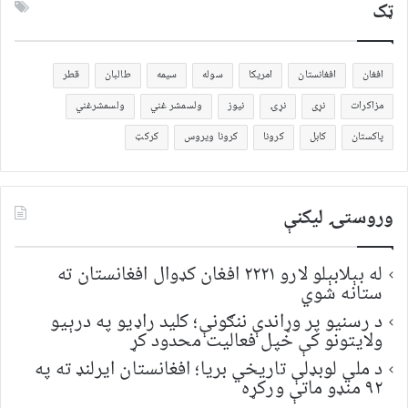
ټک
افغان
افغانستان
امریکا
سوله
سیمه
طالبان
قطر
مزاکرات
نړی
نړۍ
نیوز
ولسمشر غني
ولسمشرغني
پاکستان
کابل
کرونا
کرونا ویروس
کرکټ
وروستۍ ليکنې
له بېلابېلو لارو ۲۲۲۱ افغان کډوال افغانستان ته
ستانه شوي
د رسنیو پر وړاندې ننګونې؛ کلید راډیو په درېیو
ولایتونو کې خپل فعالیت محدود کړ
د ملي لوبډلې تاریخي بریا؛ افغانستان ایرلنډ ته په
۹۲ منډو ماتې ورکړه