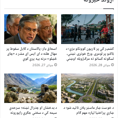
اړوند خبرونه
کشمیر کې پر لاریون کوونکو ډزې؛ د
اسحاق ډار: پاکستان د کابل سقوط پر
ټاکنو پر لومړۍ ورځ خونړۍ نښتې،
مهال هلته د ای ایس ای مشر د «چای
لسګونه کسانو ته مرګ‌ژوبله اوښتې
څښلو» درنه بیه پرې کوي
جولای 28, 2026
جولای 27, 2026
د خوست ښار ماسټر پلان تائید شو؛ د
د بدخشان او چترال نښته؛ سرحدي
ښاري پراختیا لپاره مهم ګام
سیمه کې د سختې جګړې راپورونه