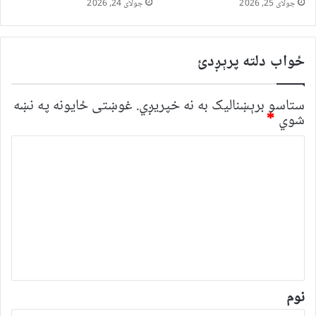
جولای 25, 2026
جولای 24, 2026
ځواب دلته پرېږدئ
ستاسو برېښناليک به نه خپريږي.
غوښتى ځایونه په نښه
شوي
*
څ
ر
گ
ن
د
و
ن
*
نوم