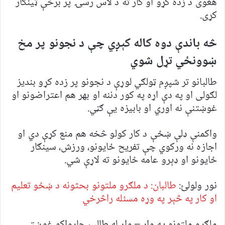
هغوی د زده کړو او کار ته د لاس رسۍ پر برخې ټینګار
کړی.
څه باندې دوه کاله کېږي چې د نجونو پر مخ
ښوونځي تړل شوي
طالبانو تر شپږم ټولګي لوړې د نجونو پر زده کړو بندیز
لګولی او په دې اړه په کور دننه او بهر هم اعتراضونو او
غوښتنې نه اوري او بابيزه یې ګڼي.
واکمنې ډلې ښځې د کار کولو څخه هم منع کړې دي او
اجازه نه ورکوي چې تفريح ځايونو، ورزش، سینګار
ځايونو او ډېرو عامه ځایونو ته لاړې شي.
نور ولولئ:
طالبان: د ملګرو ملتونو بحثونه د ښځو تعلیم
او کار په څېر په وړه مسئله راڅرخي
ملګرو ملتونو په وار – وار له طالب چارواکو غوښتي