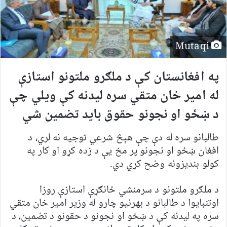
Mutaqi
په افغانستان کې د ملګرو ملتونو استازې
له امیر خان متقي سره لیدنه کې ویلي چې
د ښځو او نجونو حقوق باید تضمین شي
طالبانو سره له دې چې هېڅ شرعي توجیه نه لري، د
افغان ښځو او نجونو پر مخ یې د زده کړو او کار په
کولو بندیزونه وضح کړي دي.
د ملګرو ملتونو د سرمنشي ځانګړې استازې روزا
اوتنبایوا د طالبانو د بهرنیو چارو له وزیر امیر خان متقي
سره په لیدنه کې د ښځو او نجونو د حقونو د تضمین، د