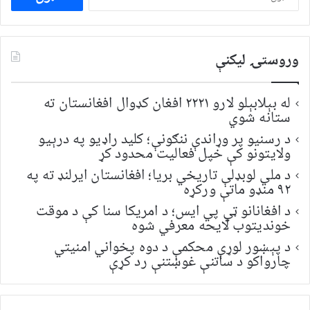
لپاره
لټون:
وروستۍ ليکنې
له بېلابېلو لارو ۲۲۲۱ افغان کډوال افغانستان ته
ستانه شوي
د رسنیو پر وړاندې ننګونې؛ کلید راډیو په درېیو
ولایتونو کې خپل فعالیت محدود کړ
د ملي لوبډلې تاریخي بریا؛ افغانستان ایرلنډ ته په
۹۲ منډو ماتې ورکړه
د افغانانو ټي پي ایس؛ د امریکا سنا کې د موقت
خونديتوب لایحه معرفي شوه
د پېښور لوړې محکمې د دوه پخواني امنیتي
چارواکو د ساتنې غوښتنې رد کړې