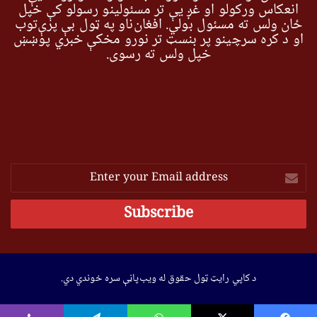
انعکاس ورکولو او غږ یې تر مسئولینو رسولو کې خپل
ځان ولس ته مسئول بولي. افغان‌ناو په ټول بې پرې‌توب
او د کره سرچینو پر بنسټ تر نورو مخکې خبري پوښښ
خپل ولس ته رسوي.
Enter
your
Email
address
د کاپي رایټ ټول حقوق له ویب‌پاڼې سره خوندي دي.