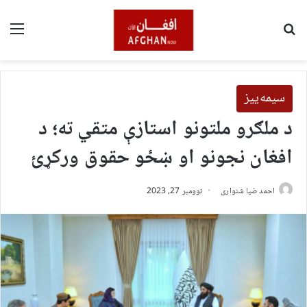
لټون
مین
سیمه‌ییز
د ملګرو ملتونو استازې متقي ته؛ د
افغان نجونو او ښځو حقوق ورکړئ
احمد ضیا شنواری
نوومبر 27, 2023