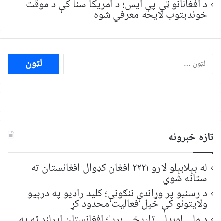
د افغانانو ټي پي ایس؛ د امریکا سنا کې د موقت
خونديتوب لایحه معرفي شوه
ددی
لپاره
لټون:
تازه خبرونه
له بېلابېلو لارو ۲۲۲۱ افغان کډوال افغانستان ته
ستانه شوي
د رسنیو پر وړاندې ننګونې؛ کلید راډیو په درېیو
ولایتونو کې خپل فعالیت محدود کړ
د ملي لوبډلې تاریخي بریا؛ افغانستان ایرلنډ ته په