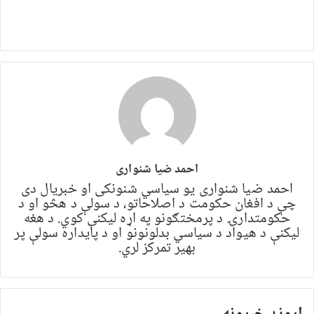
احمد ضیا شنواری
احمد ضیا شنواری یو سياسي شنونکی او خبریال دی
چې د افغان حکومت د اصلاحاتو، د سولې د هڅو او د
حکومتدارۍ د پرمختګونو په اړه لیکنې کوي. د هغه
لیکنې د هیواد د سیاسي بدلونونو او د پایداره سولې پر
بهیر تمرکز لري.