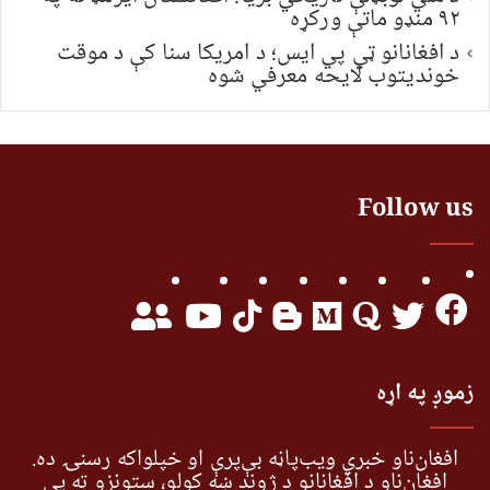
۹۲ منډو ماتې ورکړه
د افغانانو ټي پي ایس؛ د امریکا سنا کې د موقت
خونديتوب لایحه معرفي شوه
Follow us
زموږ په اړه
افغان‌ناو خبري ویب‌پاڼه بې‌پرې او خپلواکه رسنۍ ده.
افغان‌ناو د افغانانو د ژوند ښه کولو، ستونزو ته یې