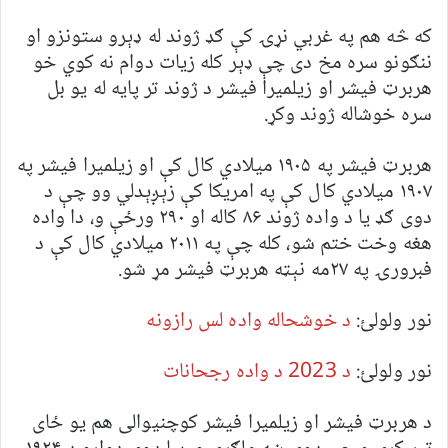
که څه هم په غربي نړۍ کې ګډ ژوند له ډېرو ستونزو او
ننګونو سره مخ دی چې ډېر کله زيات دوام نه کوي خو
هربرټ فيشر او زيلميرا فيشر د ژوند تر پايه له يو بل
سره خوشاله ژوند وکړ.
هربرټ فيشر په ۱۹۰۵ ميلادي کال کې او زیلمیرا فيشر په
۱۹۰۷ ميلادي کال کې په امریکا کې زېږېدلي وو چې د
دوی ګډ یا د واده ژوند ۸۶ کاله او ۲۹۰ ورځې و، دا واده
هغه وخت ختم شو، کله چې په ۲۰۱۱ ميلادي کال کې د
فبرورۍ په ۲۷مه نېټه هربرټ فیشر مړ شو.
نور ولولئ:
د خوشحاله واده لس رازونه
نور ولولئ:
د 2023 د واده رجحانات
د هربرټ فيشر او زیلمیرا فيشر کوچنیوالی هم یو ځای