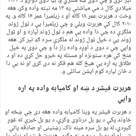
تېر کړی و چې دوی ښه ملګري و، بیا دوی دواړو د ۱۹۲۴
ميلادي کال د مې مياشتې په ۱۳ مه نېټه واده وکړ، هغه
وخت د هربرټ عمر ۱۸ کاله او د زیلمیرا عمر ۱۶ کاله و. په
۲۰۱۰ کال کې هربرټ ویلي و چې زیلمیرا یې د ټول ژوند
ملګرې ده چې دا واده یې هم د ټول ژوند لپاره و او ټول
ژوند يې د خپل ټول ژوند له ملګرې سره ګډ تېر کړ. هغه
وايي چې د دوی د اوږد واده راز دا و چې دوی په خپل
منځ کې هره ستونزه او مسئله په خبرو حل کړې ده او د
طلاق په اړه یې هيڅ کله هم فکر نه دی کړی او نه یې دا
د ځان لپاره کوم اپشن ساتلی و.
هربرټ فيشر د ښه او کاميابه واده په اړه
وايي
د هربرټ فيشر په وينا کامیابه واده هغه دی چې ښځه او
خاوند پکې د یو بل درناوی وکړي، د یو بل خبرې ته غوږ
کېږدي، له یو بل سره مینه ناک، رښتینی او صادقه پاتې
شي او له یو بل سره مینه وکړي. هربرټ فيشر او زیلمیرا