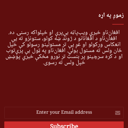
زموږ په اړه
افغان‌ناو خبري ویب‌پاڼه بې‌پرې او خپلواکه رسنۍ ده.
افغان‌ناو د افغانانو د ژوند ښه کولو، ستونزو ته یې
انعکاس ورکولو او غږ یې تر مسئولینو رسولو کې خپل
ځان ولس ته مسئول بولي. افغان‌ناو په ټول بې پرې‌توب
او د کره سرچینو پر بنسټ تر نورو مخکې خبري پوښښ
خپل ولس ته رسوي.
Enter
your
Email
address