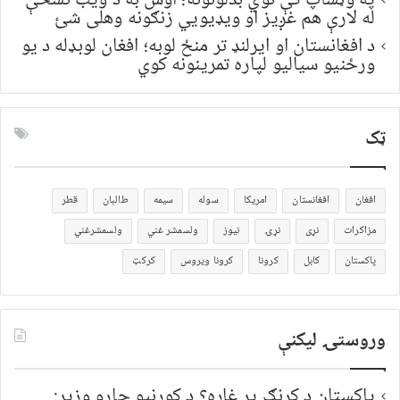
په وټساپ کې نوي بدلونونه؛ اوس به د ویب نسخې
له لارې هم غږیز او ویډیويي زنګونه وهلی شئ
د افغانستان او ایرلنډ تر منځ لوبه؛ افغان لوبډله د یو
ورځنیو سیالیو لپاره تمرینونه کوي
ټک
افغان
افغانستان
امریکا
سوله
سیمه
طالبان
قطر
مزاکرات
نړی
نړۍ
نیوز
ولسمشر غني
ولسمشرغني
پاکستان
کابل
کرونا
کرونا ویروس
کرکټ
وروستۍ ليکنې
پاکستان د کړنګ پر غاړه؟ د کورنیو چارو وزیر: