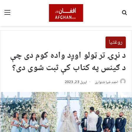
لټون
مین
روغتیا
د نړۍ تر ټولو اوږد واده کوم دی چې
د ګينس په کتاب کې ثبت شوی دی؟
احمد ضیا شنواری
اپریل 23, 2023