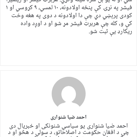
فيشر په نړۍ کې پنځه اولادونه، ۱۰ لمسي، ۹ کړوسي او ۱
کودی پرېښي دي چې دا اولادونه د دوی په هغه وخت
کې و، کله چې هربرټ فيشر مړ شو او د اوږد واده
ریکارډ یې ثبت شو.
احمد ضیا شنواری
احمد ضیا شنواری یو سياسي شنونکی او خبریال دی
چې د افغان حکومت د اصلاحاتو، د سولې د هڅو او د