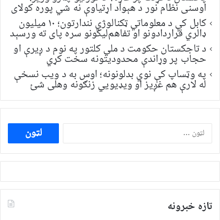
اوسنی نظام نور د هېواد اړتیاوې نه شي پوره کولای
کابل کې د معلوماتي ټکنالوژي نندارتون؛ ۱۰ میلیون
ډالري قراردادونو او تفاهم‌لیکونو سره پای ته ورسېد
د تاجکستان حکومت د ملي کلتور په نوم د ږیرې او
حجاب پر وړاندې محدودیتونه سخت کړي
په وټساپ کې نوي بدلونونه؛ اوس به د ویب نسخې
له لارې هم غږیز او ویډیويي زنګونه وهلی شئ
ددی
لپاره
لټون:
تازه خبرونه