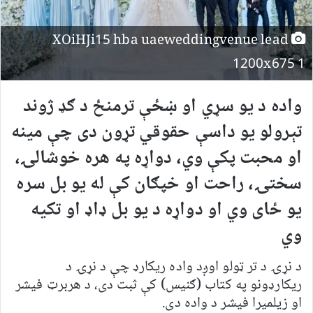
XOiHJi15 hba uaeweddingvenue lead
1200x675 1
واده د یو سړي او ښځې ترمنځ د ګډ ژوند
تېرولو یو داسې حقوقي تړون دی چې مینه
او محبت پکې وي، دواړه په هره خوشالۍ،
سختۍ، راحت او خپګان کې له یو بل سره
یو ځای وي او دواړه د یو بل ډاډ او تکیه
وي
د نړۍ د تر ټولو اوږد واده ريکارډ چې د نړۍ د
ریکارډونو په کتاب (ګنیس) کې ثبت دی، د هربرټ فیشر
او زیلمیرا فیشر د واده دی.