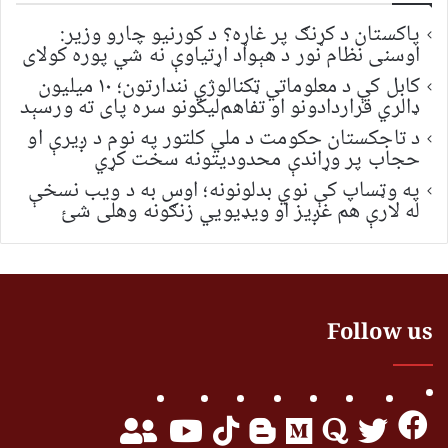
پاکستان د کړنګ پر غاړه؟ د کورنیو چارو وزیر:
اوسنی نظام نور د هېواد اړتیاوې نه شي پوره کولای
کابل کې د معلوماتي ټکنالوژي نندارتون؛ ۱۰ میلیون
ډالري قراردادونو او تفاهم‌لیکونو سره پای ته ورسېد
د تاجکستان حکومت د ملي کلتور په نوم د ږیرې او
حجاب پر وړاندې محدودیتونه سخت کړي
په وټساپ کې نوي بدلونونه؛ اوس به د ویب نسخې
له لارې هم غږیز او ویډیويي زنګونه وهلی شئ
Follow us