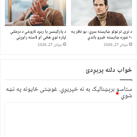
د نړۍ تر ټولو ښایسته سړي: یو نظر په
د پارکینسن یا رېږد ناروغي د درملنې
۱۰ غوره ښایسته څېرو باندې
لپاره نوې هڅې او لاسته راوړنې
جولای 27, 2026
جولای 27, 2026
ځواب دلته پرېږدئ
ستاسو برېښناليک به نه خپريږي.
غوښتى ځایونه په نښه
شوي
*
څ
ر
گ
ن