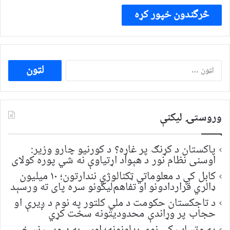
ددی
لپاره
لټون:
وروستۍ ليکنې
پاکستان د کړنګ پر غاړه؟ د کورنیو چارو وزیر:
اوسنی نظام نور د هېواد اړتیاوې نه شي پوره کولای
کابل کې د معلوماتي ټکنالوژي نندارتون؛ ۱۰ میلیون
ډالري قراردادونو او تفاهم‌لیکونو سره پای ته ورسېد
د تاجکستان حکومت د ملي کلتور په نوم د ږیرې او
حجاب پر وړاندې محدودیتونه سخت کړي