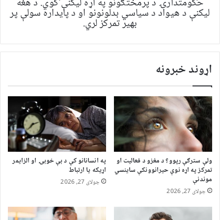
حکومتدارۍ د پرمختګونو په اړه لیکنې کوي. د هغه
لیکنې د هیواد د سیاسي بدلونونو او د پایداره سولې پر
بهیر تمرکز لري.
اړوند خبرونه
ولې سترګې رپوو؟ د مغزو د فعالیت او
په انسانانو کې د بې خوبۍ او الزایمر
تمرکز په اړه نوې حیرانوونکې ساینسي
اړیکه یا ارتباط
موندنې
جولای 27, 2026
جولای 27, 2026