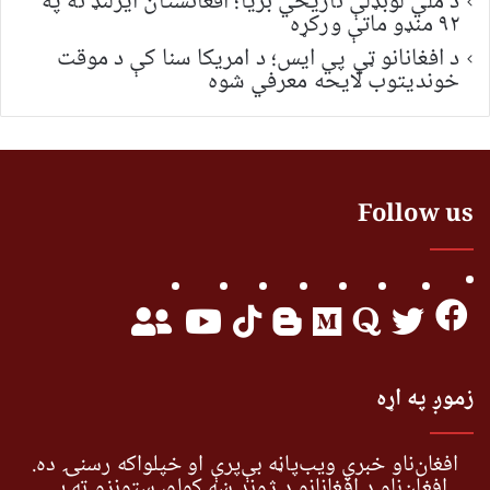
د ملي لوبډلې تاریخي بریا؛ افغانستان ایرلنډ ته په
۹۲ منډو ماتې ورکړه
د افغانانو ټي پي ایس؛ د امریکا سنا کې د موقت
خونديتوب لایحه معرفي شوه
Follow us
زموږ په اړه
افغان‌ناو خبري ویب‌پاڼه بې‌پرې او خپلواکه رسنۍ ده.
افغان‌ناو د افغانانو د ژوند ښه کولو، ستونزو ته یې