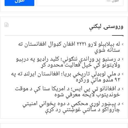
لپاره
لټون:
وروستۍ ليکنې
له بېلابېلو لارو ۲۲۲۱ افغان کډوال افغانستان ته
ستانه شوي
د رسنیو پر وړاندې ننګونې؛ کلید راډیو په درېیو
ولایتونو کې خپل فعالیت محدود کړ
د ملي لوبډلې تاریخي بریا؛ افغانستان ایرلنډ ته په
۹۲ منډو ماتې ورکړه
د افغانانو ټي پي ایس؛ د امریکا سنا کې د موقت
خونديتوب لایحه معرفي شوه
د پېښور لوړې محکمې د دوه پخواني امنیتي
چارواکو د ساتنې غوښتنې رد کړې