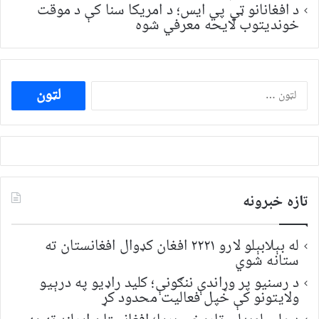
د افغانانو ټي پي ایس؛ د امریکا سنا کې د موقت
خونديتوب لایحه معرفي شوه
ددی
لپاره
لټون:
تازه خبرونه
له بېلابېلو لارو ۲۲۲۱ افغان کډوال افغانستان ته
ستانه شوي
د رسنیو پر وړاندې ننګونې؛ کلید راډیو په درېیو
ولایتونو کې خپل فعالیت محدود کړ