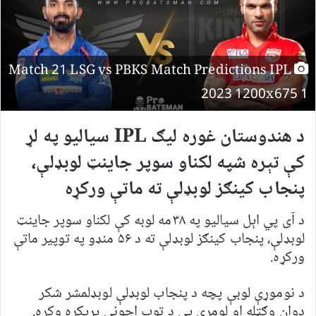
Match 21 LSG vs PBKS Match Predictions IPL
2023 1200x675 1
د هندوستان غوره ليګ
IPL
سياليو په لړ
کې تېره شپه لکناو سوپر جاينټ لوبډلې،
پنجاب کينګز لوبډلې ته ماتې ورکړه
د آی پي اېل سياليو په ۳۸مه لوبه کې لکناو سوپر جاينټ
لوبډلې، پنجاب کينګز لوبډلې ته د ۵۶ منډو په توپير ماتې
ورکړه.
د نوموړې لوبې پچه د پنجاب لوبډلې لوبډلمشر شکر
دوان وګټله او لومړی يې د توپ اچونې پرېکړه وکړه.