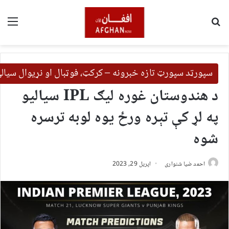
لټون
مین
سپورټد سپورټ تازه خبرونه – کرکټ، فوټبال او نړیوال سیال
د هندوستان غوره ليګ IPL سياليو
په لړ کې تېره ورځ يوه لوبه ترسره
شوه
احمد ضیا شنواری
اپریل 29, 2023