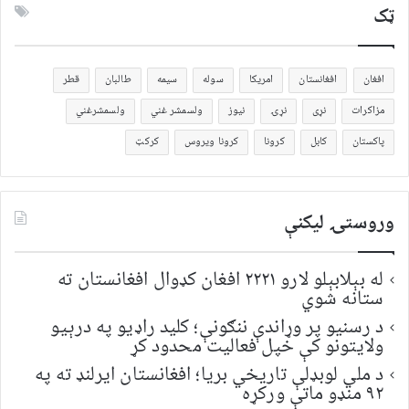
ټک
افغان
افغانستان
امریکا
سوله
سیمه
طالبان
قطر
مزاکرات
نړی
نړۍ
نیوز
ولسمشر غني
ولسمشرغني
پاکستان
کابل
کرونا
کرونا ویروس
کرکټ
وروستۍ ليکنې
له بېلابېلو لارو ۲۲۲۱ افغان کډوال افغانستان ته
ستانه شوي
د رسنیو پر وړاندې ننګونې؛ کلید راډیو په درېیو
ولایتونو کې خپل فعالیت محدود کړ
د ملي لوبډلې تاریخي بریا؛ افغانستان ایرلنډ ته په
۹۲ منډو ماتې ورکړه