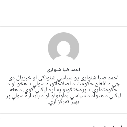
احمد ضیا شنواری
احمد ضیا شنواری یو سياسي شنونکی او خبریال دی
چې د افغان حکومت د اصلاحاتو، د سولې د هڅو او د
حکومتدارۍ د پرمختګونو په اړه لیکنې کوي. د هغه
لیکنې د هیواد د سیاسي بدلونونو او د پایداره سولې پر
بهیر تمرکز لري.