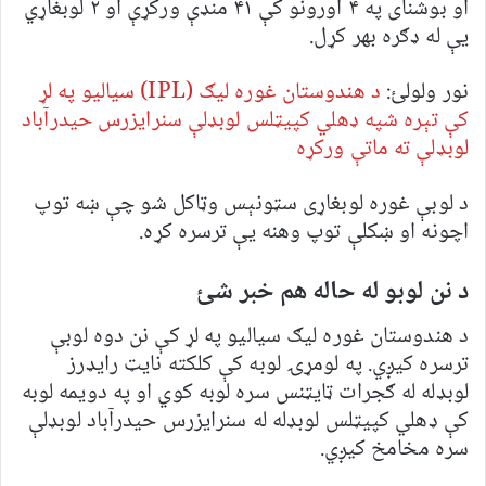
او بوشنای په ۴ اورونو کې ۴۱ منډې ورکړې او ۲ لوبغاړي
يې له ډګره بهر کړل.
نور ولولئ:
د هندوستان غوره ليګ (IPL) سياليو په لړ
کې تېره شپه ډهلي کپيټلس لوبډلې سنرايزرس حيدرآباد
لوبډلې ته ماتې ورکړه
د لوبې غوره لوبغاړی سټونېس وټاکل شو چې ښه توپ
اچونه او ښکلې توپ وهنه يې ترسره کړه.
د نن لوبو له حاله هم خبر شئ
د هندوستان غوره ليګ سياليو په لړ کې نن دوه لوبې
ترسره کيږي. په لومړۍ لوبه کې کلکته نایټ رايډرز
لوبډله له ګجرات ټايټنس سره لوبه کوي او په دويمه لوبه
کې ډهلي کپيټلس لوبډله له سنرايزرس حيدرآباد لوبډلې
سره مخامخ کيږي.