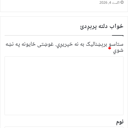
اگست 4, 2026
ځواب دلته پرېږدئ
ستاسو برېښناليک به نه خپريږي.
غوښتى ځایونه په نښه
شوي
*
څ
ر
گ
ن
د
و
ن
*
نوم