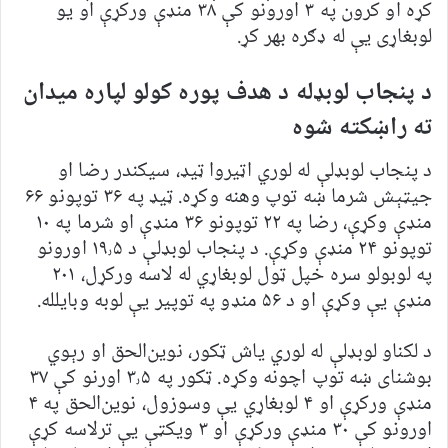
کړه او کرون په ۳ اورونو کې ۳۸ منډې ورکړې او يو
لوبغاړی يې له ډګره بهر کړ.
د پنجاب لوبډله د هدف پوره کولو لپاره ميدان
ته راښکته شوه
د پنجاب لوبډلې له لوري اټيروا ټيډ، سيکندر رضا او
جيټېش شرما ښه توپ وهنه وکړه. ټيډ په ۳۶ توپونو ۶۶
منډې وکړې، رضا په ۲۲ توپونو ۳۶ منډې او شرما په ۱۰
توپونو ۲۴ منډې وکړې. د پنجاب لوبډلې د ۱۹٫۵ اورونو
په لوبولو سره خپل ټول لوبغاړي له لاسه ورکړل، ۲۰۱
منډې يې وکړې او د ۵۶ منډو په توپير يې لوبه وبايلله.
د لکناو لوبډلې له لوري ياش ټکور، نوين‌الحق او رېوي
بوشنای ښه توپ اچونه وکړه. ټکور په ۳٫۵ اورنو کې ۳۷
منډې ورکړې او ۴ لوبغاړي يې وسوزول، نوين‌الحق په ۴
اورونو کې ۳۰ منډې ورکړې او ۳ ويکټې يې ترلاسه کړې