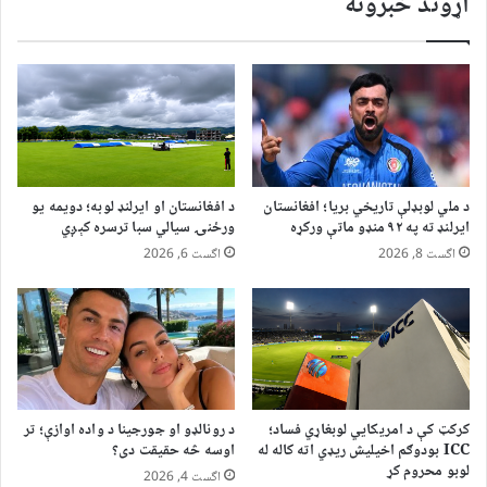
اړوند خبرونه
د ملي لوبډلې تاریخي بریا؛ افغانستان
د افغانستان او ایرلنډ لوبه؛ دویمه یو
ایرلنډ ته په ۹۲ منډو ماتې ورکړه
ورځنۍ سیالي سبا ترسره کېږي
اگست 8, 2026
اگست 6, 2026
کرکټ کې د امریکايي لوبغاړي فساد؛
د رونالډو او جورجینا د واده اوازې؛ تر
ICC بودوګم اخیلیش ریډي اته کاله له
اوسه څه حقیقت دی؟
لوبو محروم کړ
اگست 4, 2026