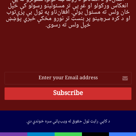
انعکاس ورکولو او غږ یې تر مسئولینو رسولو کې خپل
ځان ولس ته مسئول بولي. افغان‌ناو په ټول بې پرې‌توب
او د کره سرچینو پر بنسټ تر نورو مخکې خبري پوښښ
خپل ولس ته رسوي.
Enter
your
Email
address
د کاپي رایټ ټول حقوق له ویب‌پاڼې سره خوندي دي.