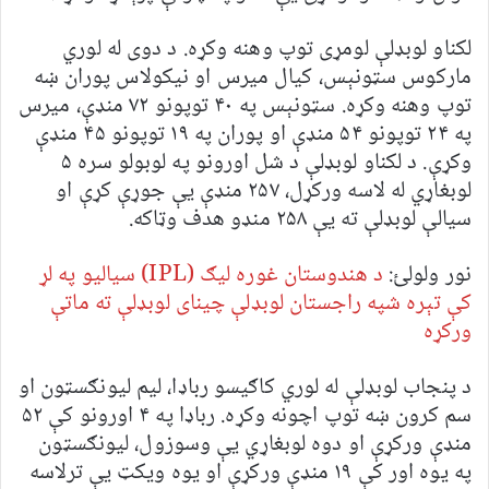
لکناو لوبډلې لومړی توپ وهنه وکړه. د دوی له لوري
مارکوس سټونېس، کيال ميرس او نيکولاس پوران ښه
توپ وهنه وکړه. سټونېس په ۴۰ توپونو ۷۲ منډې، ميرس
په ۲۴ توپونو ۵۴ منډې او پوران په ۱۹ توپونو ۴۵ منډې
وکړې. د لکناو لوبډلې د شل اورونو په لوبولو سره ۵
لوبغاړي له لاسه ورکړل، ۲۵۷ منډې يې جوړې کړې او
سيالې لوبډلې ته يې ۲۵۸ منډو هدف وټاکه.
نور ولولئ:
د هندوستان غوره ليګ (IPL) سياليو په لړ
کې تېره شپه راجستان لوبډلې چينای لوبډلې ته ماتې
ورکړه
د پنجاب لوبډلې له لوري کاګيسو رباډا، ليم ليونګسټون او
سم کرون ښه توپ اچونه وکړه. رباډا په ۴ اورونو کې ۵۲
منډې ورکړې او دوه لوبغاړي يې وسوزول، ليونګسټون
په يوه اور کې ۱۹ منډې ورکړې او يوه ویکټ يې ترلاسه