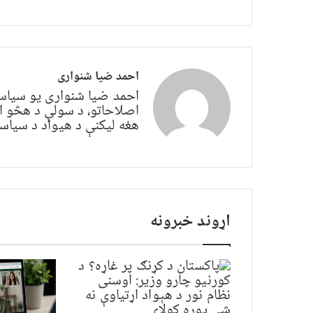
احمد ضیا شنواری
احمد ضیا شنواری یو سياس
اصلاحاتو، د سولې د هڅو ا
هغه لیکنې د هیواد د سیاسي 
اړوند خبرونه