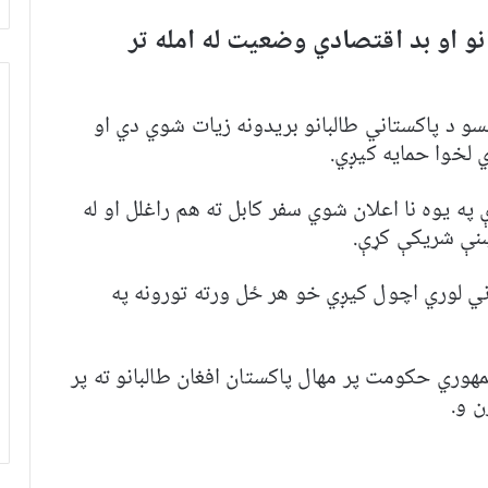
نو او بد اقتصادي وضعيت له امله تر
و د پاکستاني طالبانو بريدونه زيات شوي دي او
 لخوا حمايه کيږي.
په يوه نا اعلان شوي سفر کابل ته هم راغلل او له
نې شریکې کړې.
غاني لوري اچول کیږي خو هر ځل ورته تورونه په
هوري حکومت پر مهال پاکستان افغان طالبانو ته پر
ن و.