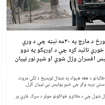
ورځ د مارچ
په
۳۰
مه نېټه چې د وري
وري تائید کړه چې د ا
ور
پکو په دوو
لیس افسران وژل شوي او شپږ نور ټپیان
البانو د هغه هېواد په شمال لویدیځ د لکي مروت
ستې برید وکړ چې شپږ پولیس یې ټپیان کړل.
ل شول چې د ملاتړو ځواکونو موټر د سړک غاړې پر