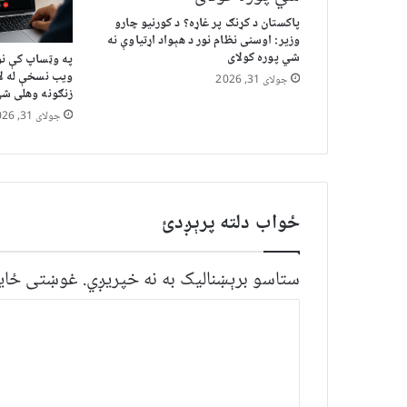
پاکستان د کړنګ پر غاړه؟ د کورنیو چارو
وزیر: اوسنی نظام نور د هېواد اړتیاوې نه
شي پوره کولای
په وټساپ کې نو
ویب نسخې له لا
جولای 31, 2026
زنګونه وهلی ش
جولای 31, 2026
ځواب دلته پرېږدئ
ستاسو برېښناليک به نه خپريږي.
غوښتى ځایو
څ
ر
گ
ن