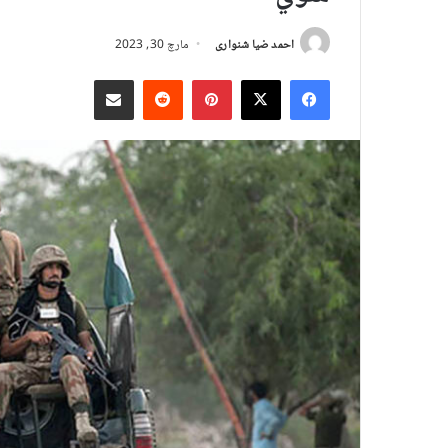
احمد ضیا شنواری
مارچ 30, 2023
X
Facebook
Pinterest
Reddit
د بریښنالیک له لارې شریک کړئ