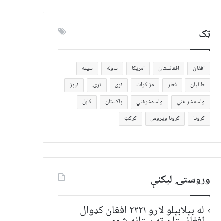
ټک
افغان
افغانستان
امریکا
سوله
سیمه
طالبان
قطر
مزاکرات
نړی
نړۍ
نیوز
ولسمشر غني
ولسمشرغني
پاکستان
کابل
کرونا
کرونا ویروس
کرکټ
وروستۍ ليکنې
له بېلابېلو لارو ۲۲۲۱ افغان کډوال