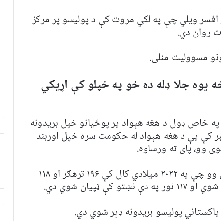
ز افسر ویلي چې په لکي مروت کې د پولیسو پر مرکز
ت روان دي.
دونو مسوولیت منلی.
ه یو
ه
جلا ډله ده خو په خپلو کې اړیکي
 په خاص ډول د هغه هېواد پر پوځیانو خپل بریدونه
لادي کال په نومبر کې یې د هغه هېواد له حکومت سره خپل اوربند
ی وو، پای ته ورساوه.
له دې مخکې د خیبرپوښتونخوا پولیسو ویلي وو چې په ۲۰۲۲ ميلادي کال کې ۱۹۶ ترهګر او ۱۱۸
ټپیان شوي دي.
پاکستاني پوليسو بريدونه ډېر شوي دي.