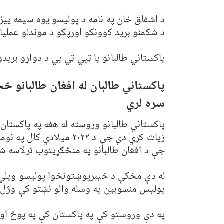
د اشفاق خان په نامه د پولیسو یوه سیمه يی
د شکمنو برید کوونکو اورپکو د موندلو عملیا
پاکستاني طالبانو یا ټپي ټي پي د دواړو بری
پاکستاني طالبان له افغان طالبانو څخ
سره لري
پاکستاني طالبانو وروسته له هغه په پاکستان
زیات کړي دي چې د ۲۰۲۲ مي
چې د افغان طالبانو په منځګړیتوب ترلاسه شو
پولیس منسوبین په وسله والو نښتو کې وژل شوي او ۱۱۷ نور په دې نښتو کې 
په دې وروستو کې په پاکستان کې په پوځ او 