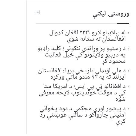
وروستۍ ليکنې
له بېلابېلو لارو ۲۲۲۱ افغان کډوال
افغانستان ته ستانه شوي
د رسنیو پر وړاندې ننګونې؛ کلید راډیو
په درېیو ولایتونو کې خپل فعالیت
محدود کړ
د ملي لوبډلې تاریخي بریا؛ افغانستان
ایرلنډ ته په ۹۲ منډو ماتې ورکړه
د افغانانو ټي پي ایس؛ د امریکا سنا
کې د موقت خونديتوب لایحه معرفي
شوه
د پېښور لوړې محکمې د دوه پخواني
امنیتي چارواکو د ساتنې غوښتنې رد
کړې