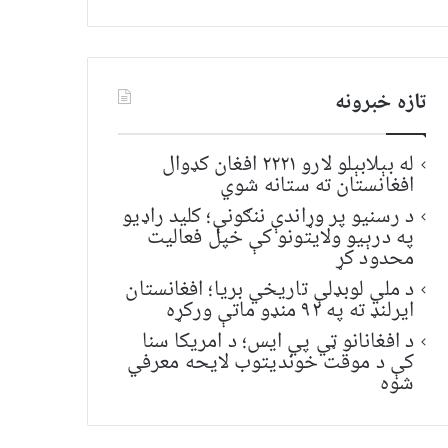
تازه خبرونه
له بېلابېلو لارو ۲۲۲۱ افغان کډوال
افغانستان ته ستانه شوي
د رسنیو پر وړاندې ننګونې؛ کلید راډیو
په درېیو ولایتونو کې خپل فعالیت
محدود کړ
د ملي لوبډلې تاریخي بریا؛ افغانستان
ایرلنډ ته په ۹۲ منډو ماتې ورکړه
د افغانانو ټي پي ایس؛ د امریکا سنا
کې د موقت خونديتوب لایحه معرفي
شوه