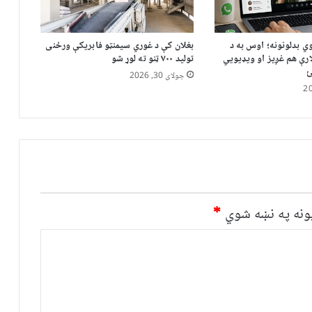
ي بدلونونه؛ اوس به د
بغلان کې د غوري سیمنټو فابریکې ورځنی
رې هم غږیز او ویډیويي
تولید ۷۰۰ ټنو ته لوړ شو
ئ
جولای 30, 2026
نه په نښه شوي
*