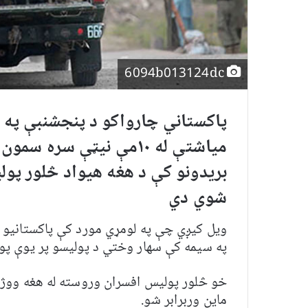
6094b013124dc
پاکستاني چارواکو د پنجشنبې په 
مياشتې له
۱۰
مې نيټې سره سمون خ
بریدونو کې د هغه هیواد څلور پو
شوي دي
ویل کیږي چې په لومړي مورد کې پاکستانیو ط
په سیمه کې سهار وختي د پولیسو پر یوې پو
خو څلور پولیس افسران وروسته له هغه ووژ
ماین وربرابر شو.