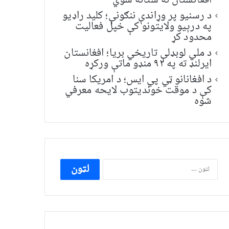
افغانستان ته ستانه شوي
د رسنیو پر وړاندې ننګونې؛ کلید راډیو
په درېیو ولایتونو کې خپل فعالیت
محدود کړ
د ملي لوبډلې تاریخي بریا؛ افغانستان
ایرلنډ ته په ۹۲ منډو ماتې ورکړه
د افغانانو ټي پي ایس؛ د امریکا سنا
کې د موقت خونديتوب لایحه معرفي
شوه
ددی
لپاره
لټون: