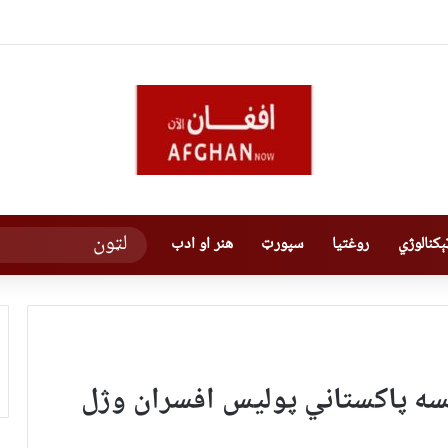
کنالوژي
روغتیا
سپورټ
هنر او ادب
کسه پاکستاني پولیس افسران وژل