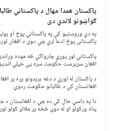
پاکستان همدا مهال د پاکستاني طالبا
ګواښونو لاندې د
ی
په دې وروستيو کې په پاکستاني پوځ او پوليس
پاکستانی پوځ ادعا لري چې دوی د افغان لوري
پاکستاني لوړ پوړي چارواکي څه موده وړاندې 
افغان سرپرست حکومت سره یې خپلې اندیښ
د پاکستان له لوري د دغه بریدونو پړه پر اف
افغانستان کې د طالبانو حکومت ردوي.
دا په داسې حال کې ده چې د افغانستان د جم
پناه ورکولو او له دوی څخه پر ملاتړ کولو تور