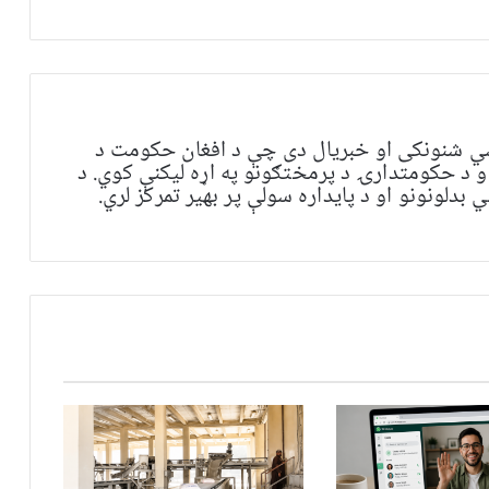
ي شنونکی او خبریال دی چې د افغان حکومت د
و د حکومتدارۍ د پرمختګونو په اړه لیکنې کوي. د
بدلونونو او د پایداره سولې پر بهیر تمرکز لري.