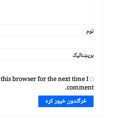
د
و
ن
*
نوم
بریښنالیک
his browser for the next time I
comment.