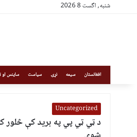
شنبه, اگست 8 2026
افغانستان
سیمه
نړۍ
سیاست
ساینس او ټې
Uncategorized
د ټي ټي پي په برید کې څلور 
شوي