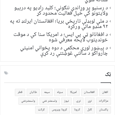
ستانه شوي
د رسنیو پر وړاندې ننګونې؛ کلید راډیو په درېیو
ولایتونو کې خپل فعالیت محدود کړ
د ملي لوبډلې تاریخي بریا؛ افغانستان ایرلنډ ته په
۹۲ منډو ماتې ورکړه
د افغانانو ټي پي ایس؛ د امریکا سنا کې د موقت
خونديتوب لایحه معرفي شوه
د پېښور لوړې محکمې د دوه پخواني امنیتي
چارواکو د ساتنې غوښتنې رد کړې
ټک
افغان
افغانستان
امریکا
سوله
سیمه
طالبان
قطر
مزاکرات
نړی
نړۍ
نیوز
ولسمشر غني
ولسمشرغني
پاکستان
کابل
کرونا
کرونا ویروس
کرکټ