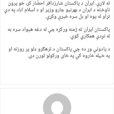
ته لاړې. ایران د پاکستان شارزدافر احضار کړ، خو پرون
ناوخته د ایران د بهرنیو چارو وزیر او د اسلام اباد په دې
تړاو له یوه او بل سره خبرې وکړې.
پاکستان ایران ته ژمنه ورکړه چې له دغه هېواد سره به
له نږدې همکاري کوي.
د یادونې وړ ده چې پاکستان د ترهګرو ډلو پر روزنه او
په خپله خاروه کې په ځای ورکولو تورن دی.