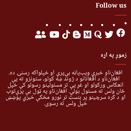
Follow us
زموږ په اړه
افغان‌ناو خبري ویب‌پاڼه بې‌پرې او خپلواکه رسنۍ ده.
افغان‌ناو د افغانانو د ژوند ښه کولو، ستونزو ته یې
انعکاس ورکولو او غږ یې تر مسئولینو رسولو کې خپل
ځان ولس ته مسئول بولي. افغان‌ناو په ټول بې پرې‌توب
او د کره سرچینو پر بنسټ تر نورو مخکې خبري پوښښ
خپل ولس ته رسوي.