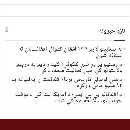
تازه خبرونه
له بېلابېلو لارو ۲۲۲۱ افغان کډوال افغانستان ته
ستانه شوي
د رسنیو پر وړاندې ننګونې؛ کلید راډیو په درېیو
ولایتونو کې خپل فعالیت محدود کړ
د ملي لوبډلې تاریخي بریا؛ افغانستان ایرلنډ ته په
۹۲ منډو ماتې ورکړه
د افغانانو ټي پي ایس؛ د امریکا سنا کې د موقت
خونديتوب لایحه معرفي شوه