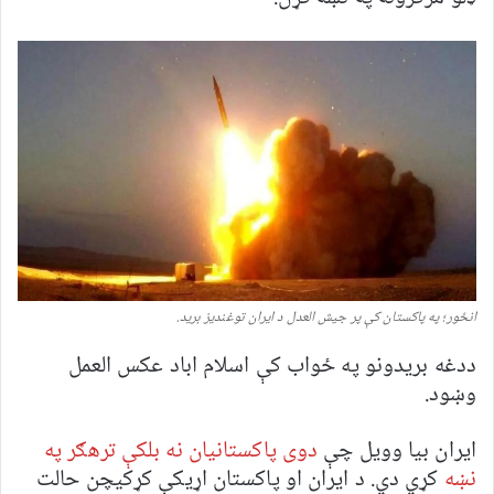
انځور؛ په پاکستان کې پر جیش العدل د ایران توغندیز برید.
ددغه بریدونو په ځواب کې اسلام اباد عکس العمل
وښود.
ایران بیا وویل چې
دوی پاکستانیان نه بلکې ترهګر په
نښه
کړي دي. د ایران او پاکستان اړیکې کړکیچن حالت