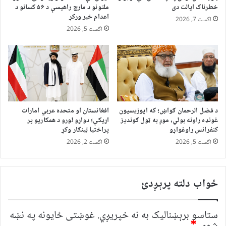
خطرناک ایالت دی
ملتونو د مارچ راهیسې د ۵۶ کسانو د
اعدام خبر ورکړ
اگست 7, 2026
اگست 5, 2026
د فضل الرحمان ګواښ؛ که اپوزیسیون
افغانستان او متحده عربي امارات
غونډه راونه بولي، موږ به ټول ګوندیز
اړیکې؛ دواړو لورو د همکاریو پر
کنفرانس راوغواړو
پراختیا ټینګار وکړ
اگست 5, 2026
اگست 2, 2026
ځواب دلته پرېږدئ
ستاسو برېښناليک به نه خپريږي.
غوښتى ځایونه په نښه