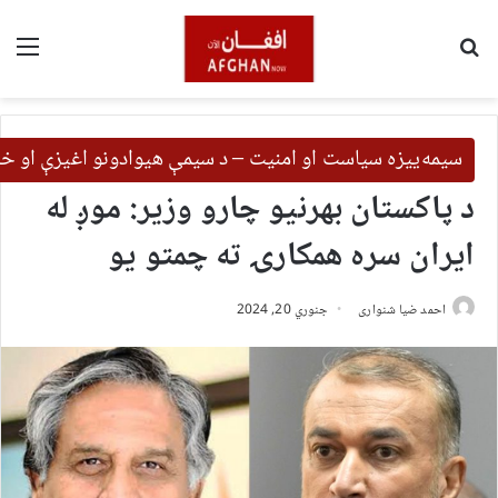
لټون
مین
سیمه‌ییزه سیاست او امنیت – د سیمې هیوادونو اغیزې او خب
د پاکستان بهرنیو چارو وزیر: موږ له
ایران سره همکارۍ ته چمتو یو
احمد ضیا شنواری
جنوري 20, 2024