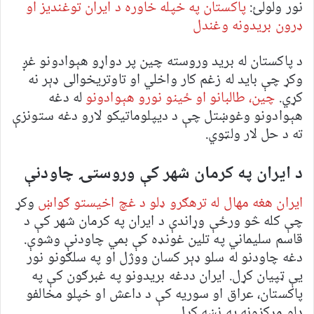
نور ولولئ:
پاکستان په خپله خاوره د ایران توغندیز او
ډرون بریدونه وغندل
د پاکستان له برید وروسته چین پر دواړو هېوادونو غږ
وکړ چې باید له زغم کار واخلي او تاوتریخوالی ډېر نه
کړي.
چین، طالبانو او ځینو نورو هېوادونو
له دغه
هېوادونو وغوښتل چې د دیپلوماتیکو لارو دغه ستونزې
ته د حل لار ولټوي.
د ایران په کرمان شهر کې وروستۍ چاودنې
ایران هغه مهال له ترهګرو ډلو د غچ اخیستو ګواښ
وکړ
چې کله څو ورځې وړاندې د ایران په کرمان شهر کې د
قاسم سلیماني په تلین غونډه کې بمي چاودنې وشوې.
دغه چاودنو له سلو ډېر کسان ووژل او په سلګونو نور
یې ټپیان کړل. ایران ددغه بریدونو په غبرګون کې په
پاکستان، عراق او سوریه کې د داعش او خپلو مخالفو
ډلو مرکزونه په نښه کړل.