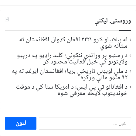
وروستۍ ليکنې
له بېلابېلو لارو ۲۲۲۱ افغان کډوال افغانستان ته
ستانه شوي
د رسنیو پر وړاندې ننګونې؛ کلید راډیو په درېیو
ولایتونو کې خپل فعالیت محدود کړ
د ملي لوبډلې تاریخي بریا؛ افغانستان ایرلنډ ته په
۹۲ منډو ماتې ورکړه
د افغانانو ټي پي ایس؛ د امریکا سنا کې د موقت
خونديتوب لایحه معرفي شوه
ددی
لپاره
لټون: