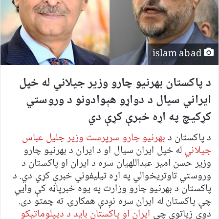
islam abad
د پاکستان بهرنیو چارو وزیر جیلاني له خپل
ایراني سیال د دواړو هېوادونو د وروستي
کړکیچ په اړه خبرې کړې دي
د پاکستان د
بهرنیو چارو سرپرست وزیر جلیل عباس
جیلاني
له خپل ایران سیال او د ایران د بهرنیو چارو
وزیر حسن امیر عبداللهیان سره د ایران او پاکستان د
وروستي تاوتریخوالي په اړه تیلیفوني خبرې کړي دي. د
پاکستان د بهرنیو چارو وزارت په یوه خبرپاڼه کې وايي
چې پاکستان له ایران سره نږدې همکارۍ ته چمتو دی.
دوی زیاتوي چې
ایران او پاکستان باید د دیپلوماتیکو