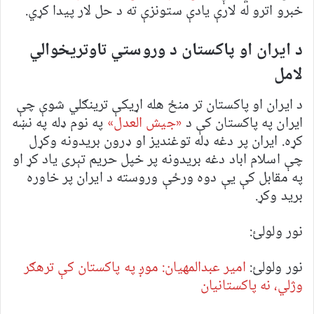
خبرو اترو له لارې یادې ستونزې ته د حل لار پیدا کړي.
د ایران او پاکستان د وروستي تاوتریخوالي
لامل
د ایران او پاکستان تر منځ هله اړیکې ترینګلي شوې چې
ایران په پاکستان کې د
«جیش العدل»
په نوم ډله په نښه
کړه. ایران پر دغه ډله توغندیز او ډرون بریدونه وکړل
چې اسلام اباد دغه بریدونه پر خپل حریم تېری یاد کړ او
په مقابل کې یې دوه ورځې وروسته د ایران پر خاوره
برید وکړ.
نور ولولئ:
نور ولولئ:
امیر عبدالمهیان: موږ په پاکستان کې ترهګر
وژلي، نه پاکستانیان