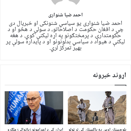
احمد ضیا شنواری
احمد ضیا شنواری یو سياسي شنونکی او خبریال دی
چې د افغان حکومت د اصلاحاتو، د سولې د هڅو او د
حکومتدارۍ د پرمختګونو په اړه لیکنې کوي. د هغه
لیکنې د هیواد د سیاسي بدلونونو او د پایداره سولې پر
بهیر تمرکز لري.
اړوند خبرونه
بلوچستان اوس په پاکستان کې تر ټولو
ایران کې د اعدامونو زیاتوالی؛ ملګرو