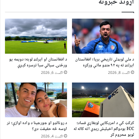
اړوند خبرونه
د ملي لوبډلې تاریخي بریا؛ افغانستان
د افغانستان او ایرلنډ لوبه؛ دویمه یو
ایرلنډ ته په ۹۲ منډو ماتې ورکړه
ورځنۍ سیالي سبا ترسره کېږي
اگست 8, 2026
اگست 6, 2026
کرکټ کې د امریکايي لوبغاړي فساد؛
د رونالډو او جورجینا د واده اوازې؛ تر
ICC بودوګم اخیلیش ریډي اته کاله له
اوسه څه حقیقت دی؟
لوبو محروم کړ
اگست 4, 2026