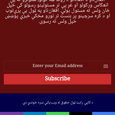
انعکاس ورکولو او غږ یې تر مسئولینو رسولو کې خپل
ځان ولس ته مسئول بولي. افغان‌ناو په ټول بې پرې‌توب
او د کره سرچینو پر بنسټ تر نورو مخکې خبري پوښښ
خپل ولس ته رسوي.
Enter
your
Email
address
د کاپي رایټ ټول حقوق له ویب‌پاڼې سره خوندي دي.