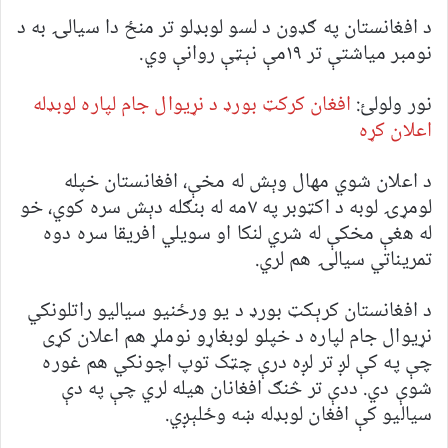
د افغانستان په ګډون د لسو لوبډلو تر منځ دا سیالۍ به د
نومبر میاشتې تر ۱۹مې نېټې روانې وي.
نور ولولئ:
افغان کرکټ بورډ د نړیوال جام لپاره لوبډله
اعلان کړه
د اعلان شوي مهال وېش له مخې، افغانستان خپله
لومړۍ لوبه د اکټوبر په ۷مه له بنګله دېش سره کوي، خو
له هغې مخکې له شري لنکا او سویلي افریقا سره دوه
تمریناتي سیالۍ هم لري.
د افغانستان کرېکټ بورډ د یو ورځنیو سیالیو راتلونکي
نړیوال جام لپاره د خپلو لوبغاړو نوملړ هم اعلان کړی
چې په کې لږ تر لږه درې چټک توپ اچونکي هم غوره
شوې دي. ددې تر څنګ افغانان هيله لري چې په دې
سیالیو کې افغان لوبډله ښه وځلېږي.