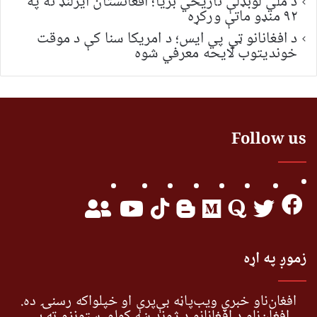
د ملي لوبډلې تاریخي بریا؛ افغانستان ایرلنډ ته په
۹۲ منډو ماتې ورکړه
د افغانانو ټي پي ایس؛ د امریکا سنا کې د موقت
خونديتوب لایحه معرفي شوه
Follow us
زموږ په اړه
افغان‌ناو خبري ویب‌پاڼه بې‌پرې او خپلواکه رسنۍ ده.
افغان‌ناو د افغانانو د ژوند ښه کولو، ستونزو ته یې