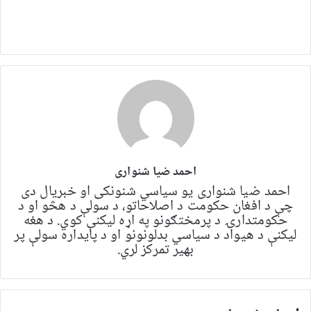
احمد ضیا شنواری
احمد ضیا شنواری یو سياسي شنونکی او خبریال دی
چې د افغان حکومت د اصلاحاتو، د سولې د هڅو او د
حکومتدارۍ د پرمختګونو په اړه لیکنې کوي. د هغه
لیکنې د هیواد د سیاسي بدلونونو او د پایداره سولې پر
بهیر تمرکز لري.