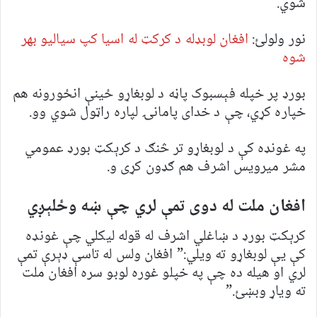
شوي.
نور ولولئ:
افغان لوبډله د کرکټ له اسیا کپ سیالیو بهر
شوه
بورډ پر خپله فېسبوک پاڼه د لوبغاړو ځینې انځورونه هم
خپاره کړي، چې د خدای پامانۍ لپاره راټول شوي وو.
په غونډه کې د لوبغاړو تر څنګ د کرېکټ بورډ عمومي
مشر میرویس اشرف هم ګډون کړی و.
افغان ملت له دوی تمې لري چې ښه وځلېږي
کرېکټ بورډ د ښاغلي اشرف له قوله لیکلي چې غونډه
کې یې لوبغاړو ته ویلي:” افغان ولس له تاسې ډېرې تمې
لري او هیله ده چې په خپلو غوره لوبو سره افغان ملت
ته ویاړ وبښئ.”