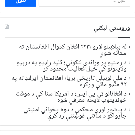
لپاره
لټون:
وروستۍ ليکنې
له بېلابېلو لارو ۲۲۲۱ افغان کډوال افغانستان ته
ستانه شوي
د رسنیو پر وړاندې ننګونې؛ کلید راډیو په درېیو
ولایتونو کې خپل فعالیت محدود کړ
د ملي لوبډلې تاریخي بریا؛ افغانستان ایرلنډ ته په
۹۲ منډو ماتې ورکړه
د افغانانو ټي پي ایس؛ د امریکا سنا کې د موقت
خونديتوب لایحه معرفي شوه
د پېښور لوړې محکمې د دوه پخواني امنیتي
چارواکو د ساتنې غوښتنې رد کړې