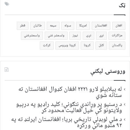
ټک
افغان
افغانستان
امریکا
سوله
سیمه
طالبان
قطر
مزاکرات
نړی
نړۍ
نیوز
ولسمشر غني
ولسمشرغني
پاکستان
کابل
کرونا
کرونا ویروس
کرکټ
وروستۍ ليکنې
له بېلابېلو لارو ۲۲۲۱ افغان کډوال افغانستان ته
ستانه شوي
د رسنیو پر وړاندې ننګونې؛ کلید راډیو په درېیو
ولایتونو کې خپل فعالیت محدود کړ
د ملي لوبډلې تاریخي بریا؛ افغانستان ایرلنډ ته په
۹۲ منډو ماتې ورکړه