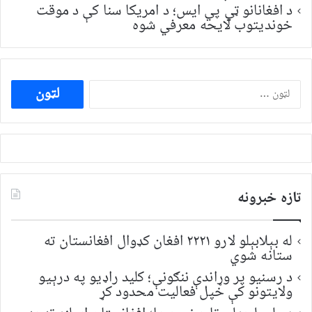
د افغانانو ټي پي ایس؛ د امریکا سنا کې د موقت
خونديتوب لایحه معرفي شوه
ددی
لپاره
لټون:
تازه خبرونه
له بېلابېلو لارو ۲۲۲۱ افغان کډوال افغانستان ته
ستانه شوي
د رسنیو پر وړاندې ننګونې؛ کلید راډیو په درېیو
ولایتونو کې خپل فعالیت محدود کړ