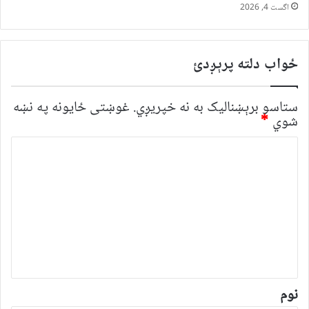
اگست 4, 2026
ځواب دلته پرېږدئ
ستاسو برېښناليک به نه خپريږي.
غوښتى ځایونه په نښه
شوي
*
څ
ر
گ
ن
د
و
ن
*
نوم