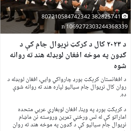
382825741 807210584742342
1069272303244368339 n
د ۲۰۲۳ کال د کرکټ نړیوال جام کې د
ګډون په موخه افغان لوبډله هند ته روانه
شوه
د افغانستان کرېکټ بورډ چارواکي وايي، افغان لوبډله د
روان کال نړیوال جام سیالیو لپاره هند ته روانه شوې
ده.
د کرېکټ بورډ په وینا، افغان لوبغاړي عربي متحده
اماراتو کې له لس ورځني تمرین وروسته نن ماښام
نړیوال جام سیالیو کې د ګډون په موخه هند ته روان