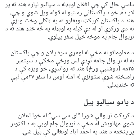
داسې حال کې چې افغان لوبډله د سیالیو لپاره هند ته پر
لار ده، خو د پاکستاني رسنیو له قوله ویل شوي و چې،
هند د پاکستان کرېکټ لوبغاړو ته په ټاکلي وخت ویزې
نه دي ورکړې او له دې کبله به لوبډله په څه ځنډ هند ته د
نړیوال جام په موخه خپل سفر پیلوي.
د معلوماتو له مخې له لومړي سره پلان و چې پاکستان
به له نړیوال جامه نږدې لس ورځې مخکې د سپتمبر
۲۵مه (دوشنبې ورځ) هند ته روانېږي، خو ویزه کې د
رامنځته شوې ستونزې له امله اوس دا سفر ۲۷مې نېې
ته ځنډیدلی.
د یادو سیالیو پیل
د کرېکټ نړیوالې شورا “ای سي سي” له خوا اعلان
شوي مهالوېش له مخې د نړیوال جام لوبې به د اکټوبر
پر پنځمه د هند په احمد اباد لوبغالي کې پیل شي.