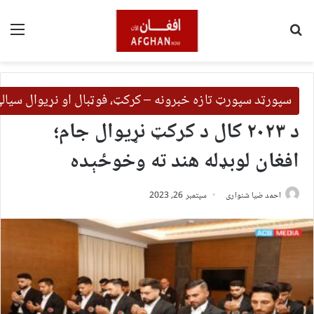
لټون
مین
سپورټد سپورټ تازه خبرونه – کرکټ، فوټبال او نړیوال سیال
د ۲۰۲۳ کال د کرکټ نړیوال جام؛
افغان لوبډله هند ته وخوځېده
احمد ضیا شنواری
سپتمبر 26, 2023