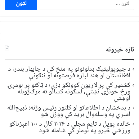
ددی
لپاره
لټون:
تازه خبرونه
د جیوپولیټیک بدلونونو په منځ کې د چابهار بندر؛ د
افغانستان او هند لپاره فرصتونه او ننګونې
کشمیر کې پر لاریون کوونکو ډزې؛ د ټاکنو پر لومړۍ
ورځ خونړۍ نښتې، لسګونه کسانو ته مرګ‌ژوبله
اوښتې
د بدخشان د اطلاعاتو او کلتور رئیس وژنه؛ ذبیح‌الله
امیري په وسله‌وال برید کې ووژل شو
خالده پوپل د ټایم مجلې د ۲۰۲۶ کال د ۱۰۰ اغېزناکو
ورزشي څېرو په نوملړ کې شامله شوه