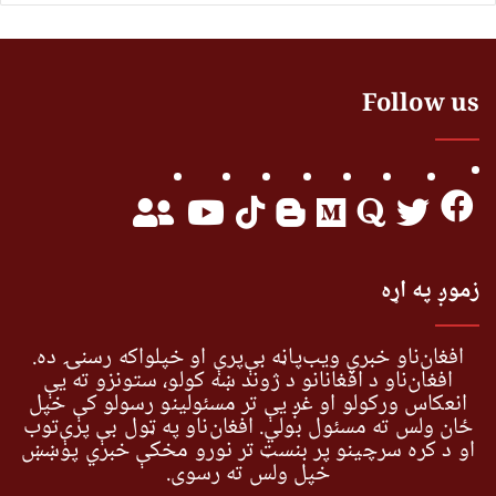
Follow us
زموږ په اړه
افغان‌ناو خبري ویب‌پاڼه بې‌پرې او خپلواکه رسنۍ ده.
افغان‌ناو د افغانانو د ژوند ښه کولو، ستونزو ته یې
انعکاس ورکولو او غږ یې تر مسئولینو رسولو کې خپل
ځان ولس ته مسئول بولي. افغان‌ناو په ټول بې پرې‌توب
او د کره سرچینو پر بنسټ تر نورو مخکې خبري پوښښ
خپل ولس ته رسوي.