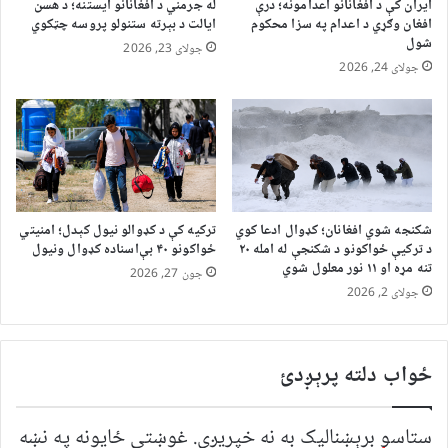
ایران کې د افغانانو اعدامونه؛ درې
له جرمني د افغانانو ایستنه؛ د هسن
افغان وګړي د اعدام په سزا محکوم
ایالت د بېرته ستنولو پروسه چټکوي
شول
جولای 23, 2026
جولای 24, 2026
شکنجه شوي افغانان؛ کډوال ادعا کوي
ترکیه کې د کډوالو نیول کېدل؛ امنیتي
د ترکیې ځواکونو د شکنجې له امله ۲۰
ځواکونو ۴۰ بې‌اسناده کډوال ونیول
تنه مړه او ۱۱ نور معلول شوي
جون 27, 2026
جولای 2, 2026
ځواب دلته پرېږدئ
ستاسو برېښناليک به نه خپريږي.
غوښتى ځایونه په نښه