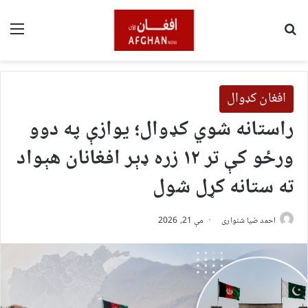
لټون
مین
افغان کډوال
راستانه شوي کډوال؛ یوازې په دوو
ورځو کې تر ۱۲ زره ډېر افغانان هېواد
ته ستانه کړل شول
احمد ضیا شنواری
مې 21, 2026