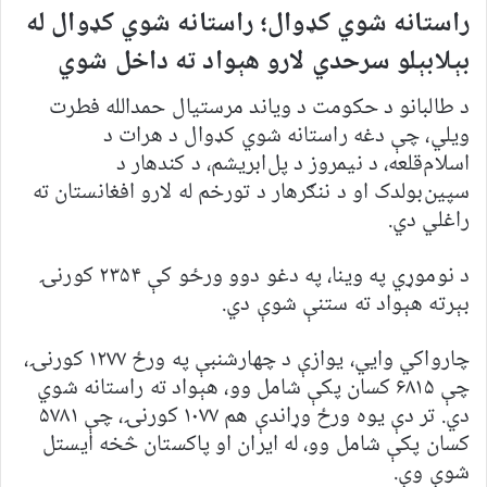
راستانه شوي کډوال؛ راستانه شوي کډوال له
بېلابېلو سرحدي لارو هېواد ته داخل شوي
د طالبانو د حکومت د ویاند مرستیال حمدالله فطرت
ویلي، چې دغه راستانه شوي کډوال د هرات د
اسلام‌قلعه، د نیمروز د پل‌ابریشم، د کندهار د
سپین‌بولدک او د ننګرهار د تورخم له لارو افغانستان ته
راغلي دي.
د نوموړي په وینا، په دغو دوو ورځو کې ۲۳۵۴ کورنۍ
بېرته هېواد ته ستنې شوې دي.
چارواکي وایي، یوازې د چهارشنبې په ورځ ۱۲۷۷ کورنۍ،
چې ۶۸۱۵ کسان پکې شامل وو، هېواد ته راستانه شوي
دي. تر دې یوه ورځ وړاندې هم ۱۰۷۷ کورنۍ، چې ۵۷۸۱
کسان پکې شامل وو، له ایران او پاکستان څخه ایستل
شوې وې.