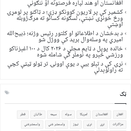
افغانستان او هند لپاره فرصتونه او ننګونې
کشمیر کې پر لاریون کوونکو ډزې؛ د ټاکنو پر لومړۍ
ورځ خونړۍ نښتې، لسګونه کسانو ته مرګ‌ژوبله
اوښتې
د بدخشان د اطلاعاتو او کلتور رئیس وژنه؛ ذبیح‌الله
امیري په وسله‌وال برید کې ووژل شو
خالده پوپل د ټایم مجلې د ۲۰۲۶ کال د ۱۰۰ اغېزناکو
ورزشي څېرو په نوملړ کې شامله شوه
نړۍ کې د تېلو بیې د یوې اوونۍ تر ټولو ټیټې کچې
ته راولوېدلې
ټک
افغان
افغانستان
امریکا
سوله
سیمه
طالبان
قطر
مزاکرات
نړی
نړۍ
نیوز
ولسمشر غني
ولسمشرغني