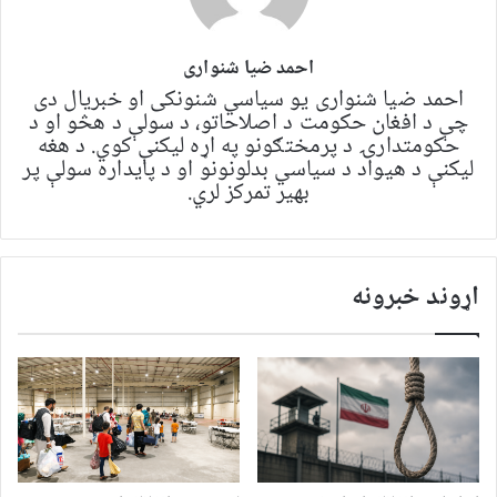
احمد ضیا شنواری
احمد ضیا شنواری یو سياسي شنونکی او خبریال دی
چې د افغان حکومت د اصلاحاتو، د سولې د هڅو او د
حکومتدارۍ د پرمختګونو په اړه لیکنې کوي. د هغه
لیکنې د هیواد د سیاسي بدلونونو او د پایداره سولې پر
بهیر تمرکز لري.
اړوند خبرونه