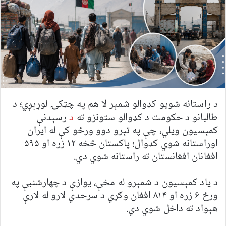
د راستانه شويو کډوالو شمېر لا هم په چټکۍ لوړېږي؛ د
طالبانو د حکومت د کډوالو ستونزو ته
د
رسېدنې
کمېسیون ویلي، چې په تېرو دوو ورځو کې له ایران
اوراستانه شوي کډوال؛ پاکستان څخه ۱۲ زره او ۵۹۵
افغانان افغانستان ته راستانه شوي دي.
د یاد کمېسیون د شمېرو له مخې، یوازې د چهارشنبې په
ورځ ۶ زره او ۸۱۴ افغان وګړي د سرحدي لارو له لارې
هېواد ته داخل شوي دي.