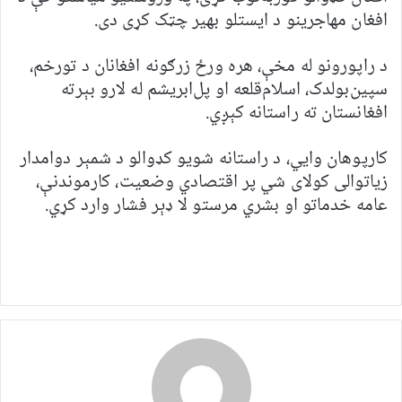
افغان مهاجرینو د ایستلو بهیر چټک کړی دی.
د راپورونو له مخې، هره ورځ زرګونه افغانان د تورخم،
سپین‌بولدک، اسلام‌قلعه او پل‌ابریشم له لارو بېرته
افغانستان ته راستانه کېږي.
کارپوهان وایي، د راستانه شويو کډوالو د شمېر دوامدار
زیاتوالی کولای شي پر اقتصادي وضعیت، کارموندنې،
عامه خدماتو او بشري مرستو لا ډېر فشار وارد کړي.