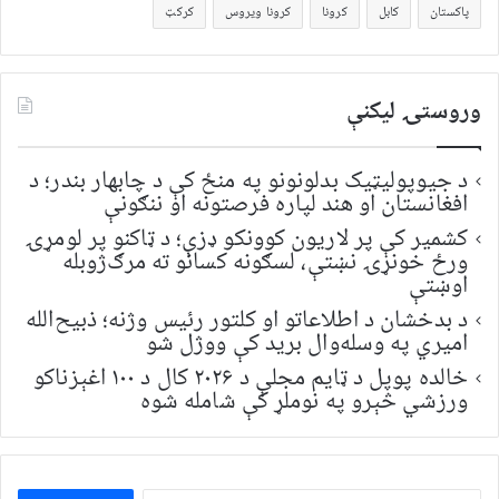
پاکستان
کابل
کرونا
کرونا ویروس
کرکټ
وروستۍ ليکنې
د جیوپولیټیک بدلونونو په منځ کې د چابهار بندر؛ د
افغانستان او هند لپاره فرصتونه او ننګونې
کشمیر کې پر لاریون کوونکو ډزې؛ د ټاکنو پر لومړۍ
ورځ خونړۍ نښتې، لسګونه کسانو ته مرګ‌ژوبله
اوښتې
د بدخشان د اطلاعاتو او کلتور رئیس وژنه؛ ذبیح‌الله
امیري په وسله‌وال برید کې ووژل شو
خالده پوپل د ټایم مجلې د ۲۰۲۶ کال د ۱۰۰ اغېزناکو
ورزشي څېرو په نوملړ کې شامله شوه