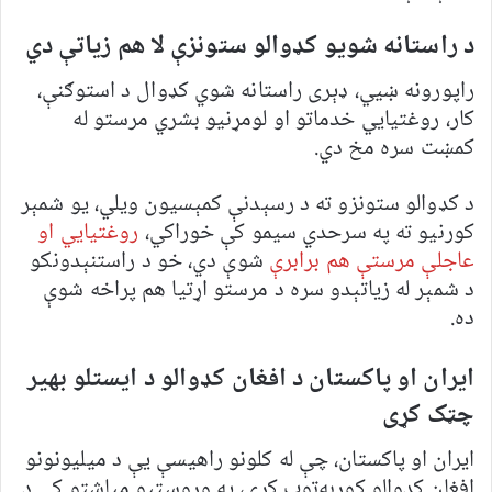
د راستانه شويو کډوالو ستونزې لا هم زیاتې دي
راپورونه ښيي، ډېری راستانه شوي کډوال د استوګنې،
کار، روغتیايي خدماتو او لومړنیو بشري مرستو له
کمښت سره مخ دي.
د کډوالو ستونزو ته د رسېدنې کمېسیون ویلي، یو شمېر
کورنیو ته په سرحدي سیمو کې خوراکي،
روغتیايي او
عاجلې مرستې هم برابرې
شوې دي، خو د راستنېدونکو
د شمېر له زیاتېدو سره د مرستو اړتیا هم پراخه شوې
ده.
ایران او پاکستان د افغان کډوالو د ایستلو بهیر
چټک کړی
ایران او پاکستان، چې له کلونو راهیسې یې د میلیونونو
افغان کډوالو کوربه‌توب کړی، په وروستیو میاشتو کې د