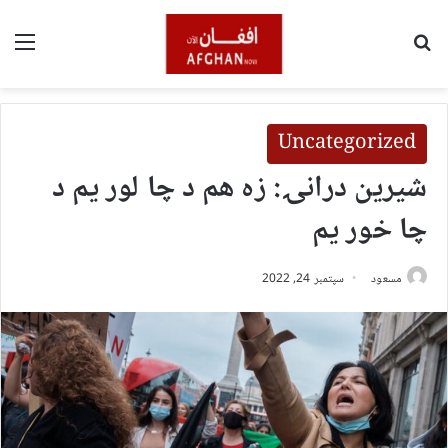
لټون
مین
Uncategorized
شیرین درانۍ: زه هم د چا لور یم د
چا خور یم
مسعود
سپتمبر 24, 2022