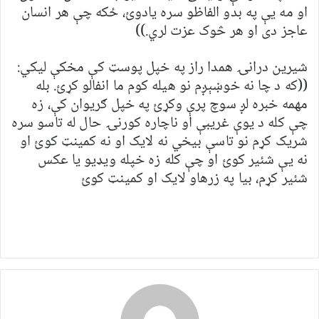
او مه یې په بدو الفاظو سره یادوئ، ځکه چې هر انسان
عاجز دی او هر څوک عزت لري.))
شیرین درانۍ همدا راز په خپل پوسټ کې مخکې لیکي:
((که د چا نه خوښېږم نو هیله کوم ما انفالو کړئ. بله
مهمه خبره لږ سوچ پرې وکړئ په خپل ګریوان کې، زه
چې کله د یوې غریبې او ناچاره کورنۍ حال له تاسو سره
شریک کړم نو تاسې بیخي نه لایک او نه کمینټ کوئ او
نه یې شئیر کوئ او چې کله زه خپله ویډیو یا عکس
شئیر کړم، بیا په زرهاو لایک او کمینټ کوئ