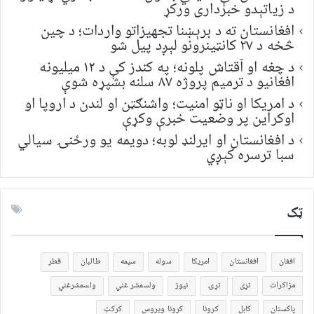
د زیاتېدو خبرداری ورکړ
افغانستان ته د برېښنا تجهیزاتو واردات؛ د چین
څخه د ۲۷ کانټینرونو لېږد پیل شو
د چغه او آقتاش پلونه؛ په کندز کې د ۱۲ میلیونه
افغانیو د ترمیم پروژه ۸۷ سلنه بشپړه شوې
د امریکا او ناټو امنیت؛ واشنګټن او لندن د اروپا او
اوکراین پر وضعیت خبرې وکړې
د افغانستان او ایرلنډ لوبه؛ دویمه یو ورځنۍ سیالي
سبا ترسره کېږي
ټک
افغان
افغانستان
امریکا
سوله
سیمه
طالبان
قطر
مزاکرات
نړی
نړۍ
نیوز
ولسمشر غني
ولسمشرغني
پاکستان
کابل
کرونا
کرونا ویروس
کرکټ