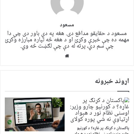
مسعود
مسعود د حقایقو مدافع دی. هغه په ​​​​دې باور دی چې دا
مهمه ده چې خبرې وکړئ او د هغه څه لپاره مبارزه وکړئ
چې سم دي، پرته له دې چې لګښت څه وي.
Website
اړوند خبرونه
پاکستان د کړنګ پر غاړه؟ د کورنیو
چارو وزیر: اوسنی نظام نور د هېواد