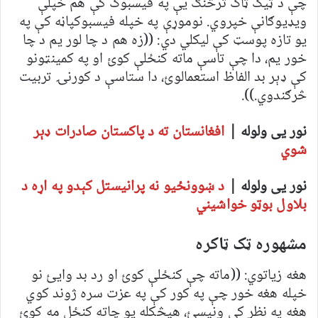
چې د ټیک ټاک ترڅنګ یې په فیسبوک کې هم خپلې
ویډیوګانې خپروي. نوموړې په خپله فیسبوکپاڼه کې په
یو تازه پوسټ کې لیکلي دي: ((زه هم د چا لور یم د چا
خور یم، دا چې تاسې ماته کنځلې کوئ او په کمینټونو
کې ډېر بد الفاظ استعمالوئ، دا ستاسې د کورنۍ تربیت
څرګندوي.)).
نور یی ولوله |
افغانستان ته د پاکستان صادرات ډېر
شوي
نور یی ولوله |
د ښوونځیو نه پرانیستل کېدو په اړه د
بلاول بوټو خواشیني
مشهوره ټک ټاکره
هغه زیاتوي: ((ماته چې کنځلې کوئ او رد بد وایئ نو
خپله هغه خور چې په کور کې په عزت سره ژوند کوي
هغه په نظر کې ونیسئ، هیڅکله یو چاته کنځل مه کوئ