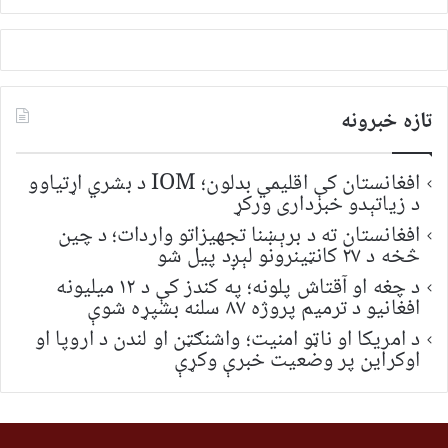
لټون:
تازه خبرونه
افغانستان کې اقلیمي بدلون؛ IOM د بشري اړتیاوو
د زیاتېدو خبرداری ورکړ
افغانستان ته د برېښنا تجهیزاتو واردات؛ د چین
څخه د ۲۷ کانټینرونو لېږد پیل شو
د چغه او آقتاش پلونه؛ په کندز کې د ۱۲ میلیونه
افغانیو د ترمیم پروژه ۸۷ سلنه بشپړه شوې
د امریکا او ناټو امنیت؛ واشنګټن او لندن د اروپا او
اوکراین پر وضعیت خبرې وکړې