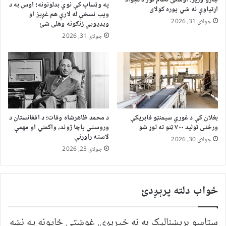
په وټساپ کې نوي بدلونونه؛ اوس به د
اړتیاوې نه شي پوره کولای
ویب نسخې له لارې هم غږیز او
جولای 31, 2026
ویډیويي زنګونه وهلی شئ
جولای 31, 2026
بغلان کې د غوري سیمنټو فابریکې
د محمد ظاهرشاه وفات؛ د افغانستان د
ورځنی تولید ۷۰۰ ټنو ته لوړ شو
وروستي پاچا ژوند، واکمني او مهمې
لاسته راوړنې
جولای 30, 2026
جولای 23, 2026
ځواب دلته پرېږدئ
ستاسو برېښناليک به نه خپريږي.
غوښتى ځایونه په نښه