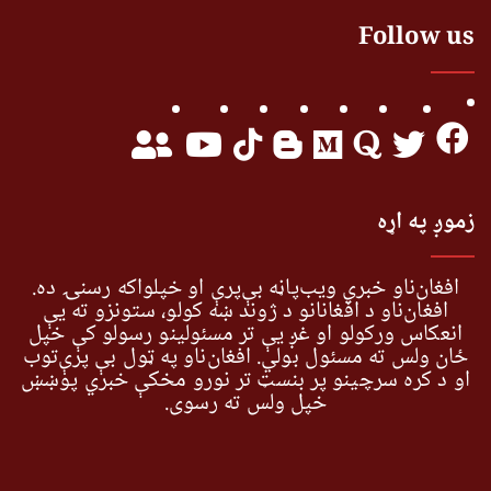
Follow us
زموږ په اړه
افغان‌ناو خبري ویب‌پاڼه بې‌پرې او خپلواکه رسنۍ ده.
افغان‌ناو د افغانانو د ژوند ښه کولو، ستونزو ته یې
انعکاس ورکولو او غږ یې تر مسئولینو رسولو کې خپل
ځان ولس ته مسئول بولي. افغان‌ناو په ټول بې پرې‌توب
او د کره سرچینو پر بنسټ تر نورو مخکې خبري پوښښ
خپل ولس ته رسوي.