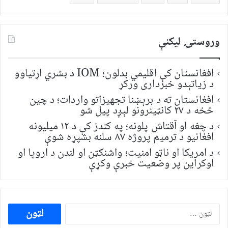
وروستۍ ليکنې
افغانستان کې اقلیمي بدلون؛ IOM د بشري اړتیاوو
د زیاتېدو خبرداری ورکړ
افغانستان ته د برېښنا تجهیزاتو واردات؛ د چین
څخه د ۲۷ کانټینرونو لېږد پیل شو
د چغه او آقتاش پلونه؛ په کندز کې د ۱۲ میلیونه
افغانیو د ترمیم پروژه ۸۷ سلنه بشپړه شوې
د امریکا او ناټو امنیت؛ واشنګټن او لندن د اروپا او
اوکراین پر وضعیت خبرې وکړې
ددی
لپاره