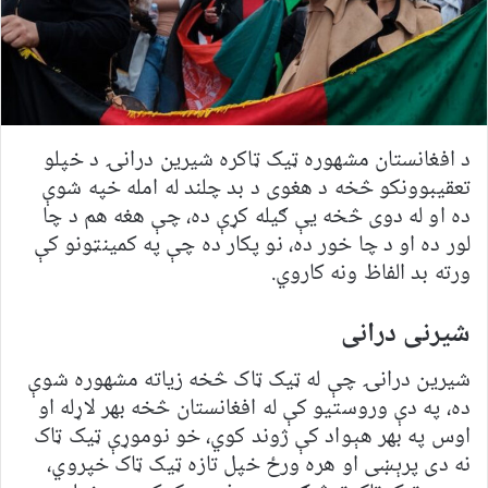
د افغانستان مشهوره ټیک ټاکره شیرین درانۍ د خپلو
تعقیبوونکو څخه د هغوی د بد چلند له امله خپه شوې
ده او له دوی څخه یې ګیله کړې ده، چې هغه هم د چا
لور ده او د چا خور ده، نو پکار ده چې په کمینټونو کې
ورته بد الفاظ ونه کاروي.
شیرنی درانی
شیرین درانۍ چې له ټیک ټاک څخه زیاته مشهوره شوې
ده، په دې وروستیو کې له افغانستان څخه بهر لاړله او
اوس په بهر هېواد کې ژوند کوي، خو نوموړې ټیک ټاک
نه دی پرېښی او هره ورځ خپل تازه ټیک ټاک خپروي،