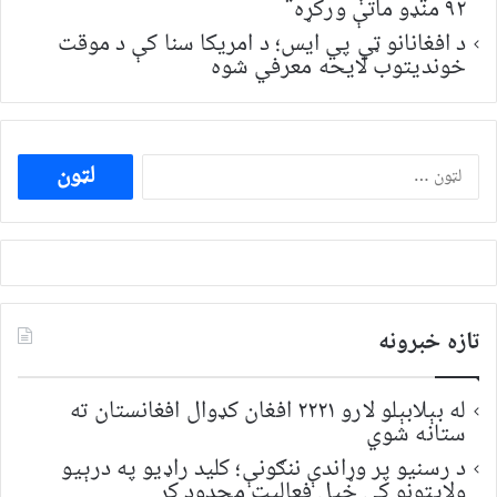
۹۲ منډو ماتې ورکړه
د افغانانو ټي پي ایس؛ د امریکا سنا کې د موقت
خونديتوب لایحه معرفي شوه
ددی
لپاره
لټون:
تازه خبرونه
له بېلابېلو لارو ۲۲۲۱ افغان کډوال افغانستان ته
ستانه شوي
د رسنیو پر وړاندې ننګونې؛ کلید راډیو په درېیو
ولایتونو کې خپل فعالیت محدود کړ