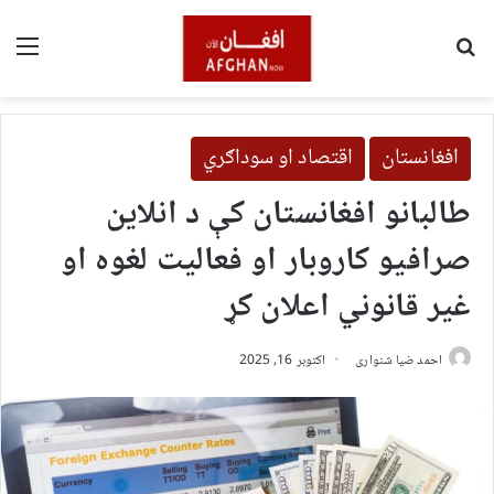
لټون
مین
افغانستان
اقتصاد او سوداګري
طالبانو افغانستان کې د انلاین
صرافیو کاروبار او فعالیت لغوه او
غیر قانوني اعلان کړ
احمد ضیا شنواری
اکتوبر 16, 2025