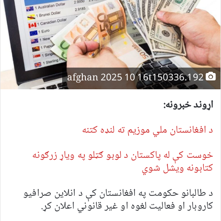
afghan 2025 10 16t150336.192
اړوند خبرونه:
د افغانستان ملي موزیم ته لنډه کتنه
خوست کې له پاکستان د لوبو ګټلو په ویاړ زرګونه
کتابونه ویشل شوي
د طالبانو حکومت په افغانستان کې د انلاین صرافیو
کاروبار او فعالیت لغوه او غیر قانوني اعلان کړ.