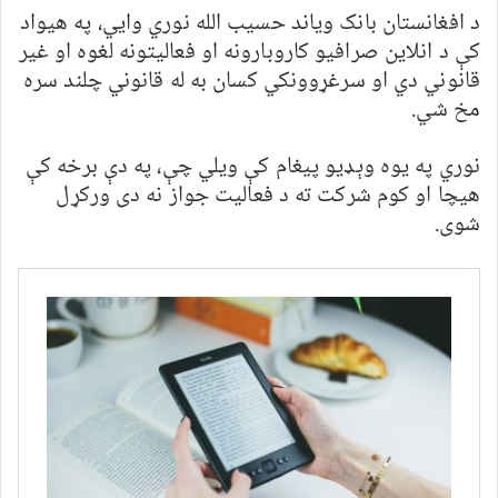
د افغانستان بانک ویاند حسیب الله نوري وايي، په هیواد
کې د انلاین صرافیو کاروبارونه او فعالیتونه لغوه او غیر
قانوني دي او سرغړوونکي کسان به له قانوني چلند سره
مخ شي.
نوري په یوه وېډیو پیغام کې ویلي چې، په دې برخه کې
هیچا او کوم شرکت ته د فعالیت جواز نه دی ورکړل
شوی.