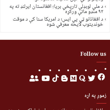
د ملي لوبډلې تاریخي بریا؛ افغانستان ایرلنډ ته په
۹۲ منډو ماتې ورکړه
د افغانانو ټي پي ایس؛ د امریکا سنا کې د موقت
خونديتوب لایحه معرفي شوه
Follow us
زموږ په اړه