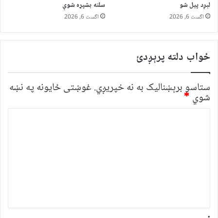
لېږد پیل شو
سلنه بشپړه شوې
اگست 6, 2026
اگست 6, 2026
ځواب دلته پرېږدئ
ستاسو برېښناليک به نه خپريږي.
غوښتى ځایونه په نښه
شوي
*
څ
ر
گ
ن
د
و
ن
*