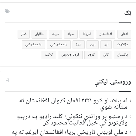
ټک
افغان
افغانستان
امریکا
سوله
سیمه
طالبان
قطر
مزاکرات
نړی
نړۍ
نیوز
ولسمشر غني
ولسمشرغني
پاکستان
کابل
کرونا
کرونا ویروس
کرکټ
وروستۍ ليکنې
له بېلابېلو لارو ۲۲۲۱ افغان کډوال افغانستان ته
ستانه شوي
د رسنیو پر وړاندې ننګونې؛ کلید راډیو په درېیو
ولایتونو کې خپل فعالیت محدود کړ
د ملي لوبډلې تاریخي بریا؛ افغانستان ایرلنډ ته په