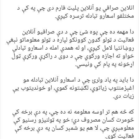
انلاین صرافي یو آنلاین پلیټ فارم دی چې په کې د
مختلفو اسعارو تبادله ترسره کیږي.
دا مهمه ده چې پوه شئ چې د دې صرافیو آنلاین
فعالیت د ټولو ګډون کوونکو لپاره د ټولو معلوماتو نېغې
روښانتیا لامل کیږي، او له همدې امله د اسعارو تبادلې
خواو ته اجازه ورکوي چې د دوی د راکړې ورکړې ټول
اړخونه په پام کې ونیسي.
دا باید په یاد ولرئ چې د اسعارو آنلاین تبادله مو
اغېزمنتوب زیاتوي، لګښتونه کموي، او خوندیتوب یې
زیات دی.
که څه هم تر اوسه معلومه نه ده چي، په دې برخه کې
څومرت کسان مصروف دي؛ خو په ټولنیزو رسنیو کې
معلومېږي چې، لا هم یو شمېر کسان په دې برخه کې
فعالیت کوي.