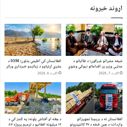
اړوند خبرونه
شیعه مشرانو غبرګون؛ د طالبانو د
افغانستان کې اقلیمي بدلون؛ IOM د
عدلیې وزیر پر اقداماتو نیوکې وشوې
بشري اړتیاوو د زیاتېدو خبرداری ورکړ
اگست 7, 2026
اگست 6, 2026
افغانستان ته د برېښنا تجهیزاتو
د چغه او آقتاش پلونه؛ په کندز کې د
واردات؛ د چین څخه د ۲۷ کانټینرونو
۱۲ میلیونه افغانیو د ترمیم پروژه ۸۷