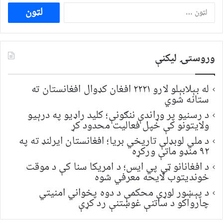
ددی
لپاره
لټون:
وروستۍ ليکنې
له بېلابېلو لارو ۲۲۲۱ افغان کډوال افغانستان ته
ستانه شوي
د رسنیو پر وړاندې ننګونې؛ کلید راډیو په درېیو
ولایتونو کې خپل فعالیت محدود کړ
د ملي لوبډلې تاریخي بریا؛ افغانستان ایرلنډ ته په
۹۲ منډو ماتې ورکړه
د افغانانو ټي پي ایس؛ د امریکا سنا کې د موقت
خونديتوب لایحه معرفي شوه
د پېښور لوړې محکمې د دوه پخواني امنیتي
چارواکو د ساتنې غوښتنې رد کړې