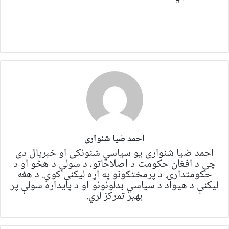
احمد ضیا شنواری
احمد ضیا شنواری یو سياسي شنونکی او خبریال دی
چې د افغان حکومت د اصلاحاتو، د سولې د هڅو او د
حکومتدارۍ د پرمختګونو په اړه لیکنې کوي. د هغه
لیکنې د هیواد د سیاسي بدلونونو او د پایداره سولې پر
بهیر تمرکز لري.