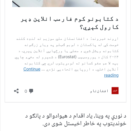
د نوري په وینا، یاد اقدام د هیوادوالو د پانګو د
خوندیتوب په خاطر اخیستل شوی دی.