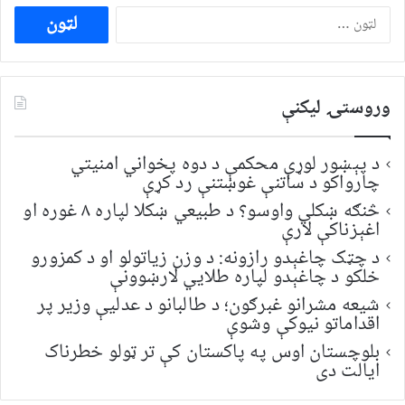
ددی
لپاره
لټون:
وروستۍ ليکنې
د پېښور لوړې محکمې د دوه پخواني امنیتي
چارواکو د ساتنې غوښتنې رد کړې
څنګه ښکلي واوسو؟ د طبیعي ښکلا لپاره ۸ غوره او
اغېزناکې لارې
د چټک چاغېدو رازونه: د وزن زیاتولو او د کمزورو
خلکو د چاغېدو لپاره طلایي لارښوونې
شیعه مشرانو غبرګون؛ د طالبانو د عدلیې وزیر پر
اقداماتو نیوکې وشوې
بلوچستان اوس په پاکستان کې تر ټولو خطرناک
ایالت دی