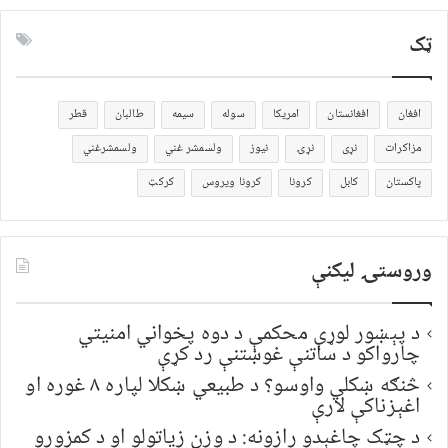
ټک
افغان
افغانستان
امریکا
سوله
سیمه
طالبان
قطر
مزاکرات
نړی
نړۍ
نیوز
ولسمشر غني
ولسمشرغني
پاکستان
کابل
کرونا
کرونا ویروس
کرکټ
وروستۍ ليکنې
د پېښور لوړې محکمې د دوه پخواني امنیتي
چارواکو د ساتنې غوښتنې رد کړې
څنګه ښکلي واوسو؟ د طبیعي ښکلا لپاره ۸ غوره او
اغېزناکې لارې
د چټک چاغېدو رازونه: د وزن زیاتولو او د کمزورو