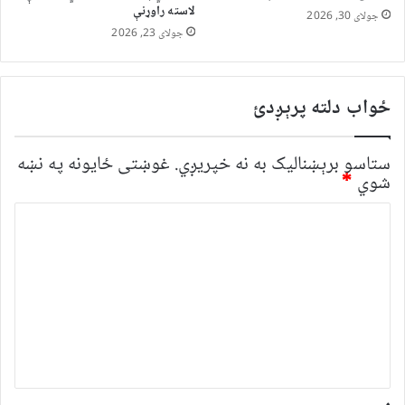
لاسته راوړنې
جولای 30, 2026
جولای 23, 2026
ځواب دلته پرېږدئ
ستاسو برېښناليک به نه خپريږي.
غوښتى ځایونه په نښه
شوي
*
څ
ر
گ
ن
د
و
ن