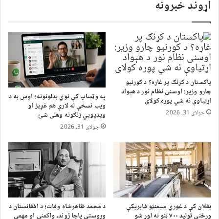
اړوند خبرونه
پاکستان د کړنګ پر غاړه؟ د کورنیو
چارو وزیر: اوسنی نظام نور د هېواد
په وټساپ کې نوي بدلونونه؛ اوس به د
اړتیاوې نه شي پوره کولای
ویب نسخې له لارې هم غږیز او
جولای 31, 2026
ویډیويي زنګونه وهلی شئ
جولای 31, 2026
بغلان کې د غوري سیمنټو فابریکې
د محمد ظاهرشاه وفات؛ د افغانستان د
ورځنی تولید ۷۰۰ ټنو ته لوړ شو
وروستي پاچا ژوند، واکمني او مهمې