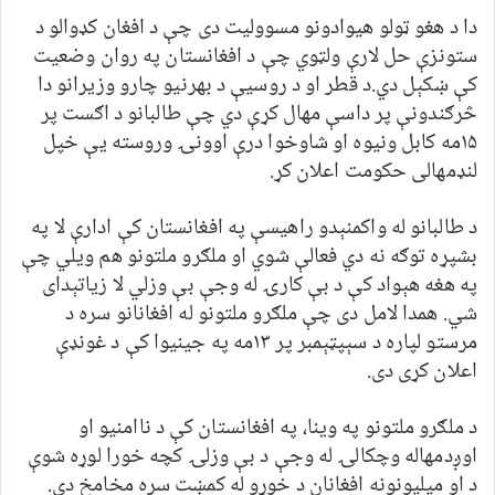
دا د هغو ټولو هیوادونو مسوولیت دی چې د افغان کډوالو د
ستونزې حل لارې ولټوي چې د افغانستان په روان وضعیت
کې ښکېل دي.د قطر او د روسیې د بهرنیو چارو وزیرانو دا
څرګندونې پر داسې مهال کړې دي چې طالبانو د اګست پر
۱۵مه کابل ونیوه او شاوخوا درې اوونۍ وروسته یې خپل
لنډمهالی حکومت اعلان کړ.
د طالبانو له واکمنېدو راهیسې په افغانستان کې ادارې لا په
بشپړه توګه نه دي فعالې شوي او ملګرو ملتونو هم ویلي چې
په هغه هېواد کې د بې کارۍ له وجې بې وزلي لا زیاتېدای
شي. همدا لامل دی چې ملګرو ملتونو له افغانانو سره د
مرستو لپاره د سېپټېمبر پر ۱۳مه په جینیوا کې د غونډې
اعلان کړی دی.
د ملګرو ملتونو په وینا، په افغانستان کې د ناامنیو او
اوږدمهاله وچکالۍ له وجې د بې وزلۍ کچه خورا لوړه شوې
د او میلیونونه افغانان د خوړو له کمښت سره مخامخ دي.