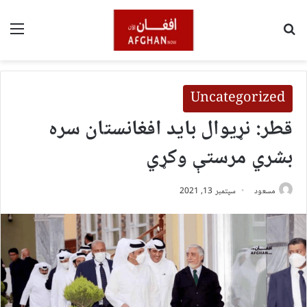
لټون
مین
Uncategorized
قطر: نړیوال باید افغانستان سره
بشري مرستې وکړي
مسعود
سپتمبر 13, 2021