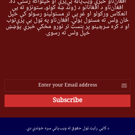
افغان‌ناو خبري ویب‌پاڼه بې‌پرې او خپلواکه رسنۍ ده.
افغان‌ناو د افغانانو د ژوند ښه کولو، ستونزو ته یې
انعکاس ورکولو او غږ یې تر مسئولینو رسولو کې خپل
ځان ولس ته مسئول بولي. افغان‌ناو په ټول بې پرې‌توب
او د کره سرچینو پر بنسټ تر نورو مخکې خبري پوښښ
خپل ولس ته رسوي.
Enter
your
Email
address
د کاپي رایټ ټول حقوق له ویب‌پاڼې سره خوندي دي.