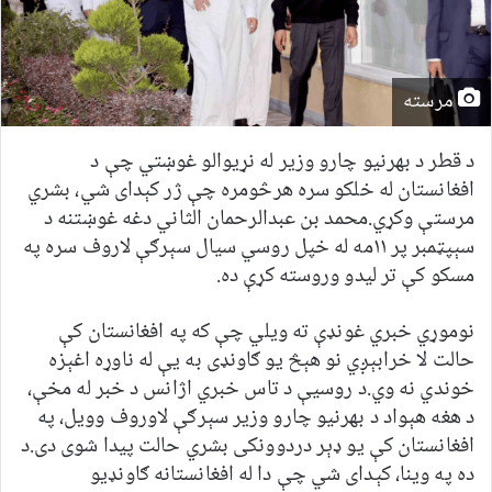
مرسته
د قطر د بهرنیو چارو وزیر له نړیوالو غوښتي چې د
افغانستان له خلکو سره هرڅومره چې ژر کېدای شي، بشري
مرستې وکړي.محمد بن عبدالرحمان الثاني دغه غوښتنه د
سېپټمبر پر ۱۱مه له خپل روسي سیال سېرګې لاروف سره په
مسکو کې تر لیدو وروسته کړې ده.
نوموړي خبري غونډې ته ویلي چې که په افغانستان کې
حالت لا خرابېږي نو هېڅ یو ګاونډی به یې له ناوړه اغېزه
خوندي نه وي.د روسیې د تاس خبري اژانس د خبر له مخې،
د هغه هېواد د بهرنیو چارو وزیر سېرګې لاوروف وویل، په
افغانستان کې یو ډېر دردوونکی بشري حالت پیدا شوی دی.د
ده په وینا، کېدای شي چې دا له افغانستانه ګاونډیو