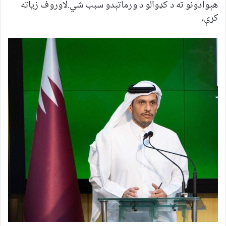
هېوادونو ته د کډوالو د ورماتېدو سبب شي.لاوروف زیاته
کړې،