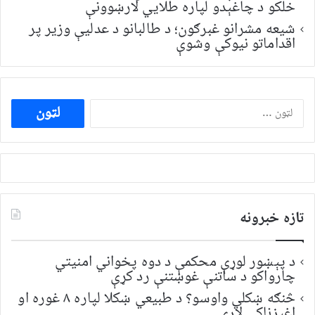
خلکو د چاغېدو لپاره طلایي لارښوونې
شیعه مشرانو غبرګون؛ د طالبانو د عدلیې وزیر پر
اقداماتو نیوکې وشوې
ددی
لپاره
لټون:
تازه خبرونه
د پېښور لوړې محکمې د دوه پخواني امنیتي
چارواکو د ساتنې غوښتنې رد کړې
څنګه ښکلي واوسو؟ د طبیعي ښکلا لپاره ۸ غوره او
اغېزناکې لارې