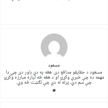
مسعود
مسعود د حقایقو مدافع دی. هغه په ​​​​دې باور دی چې دا
مهمه ده چې خبرې وکړئ او د هغه څه لپاره مبارزه وکړئ
چې سم دي، پرته له دې چې لګښت څه وي.
Website