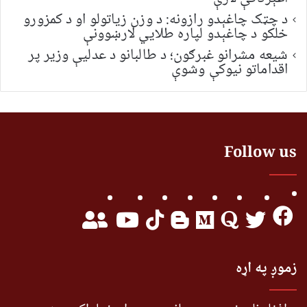
د چټک چاغېدو رازونه: د وزن زیاتولو او د کمزورو
خلکو د چاغېدو لپاره طلایي لارښوونې
شیعه مشرانو غبرګون؛ د طالبانو د عدلیې وزیر پر
اقداماتو نیوکې وشوې
Follow us
زموږ په اړه