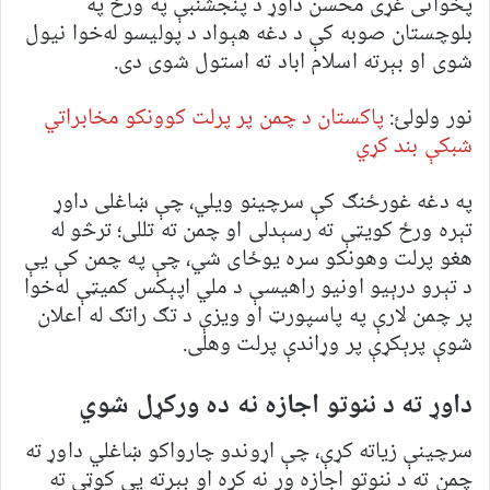
پخوانی غړی محسن داوړ د پنجشنبې په ورځ په
بلوچستان صوبه کې د دغه هېواد د پولیسو له‌خوا نیول
شوی او بېرته اسلام اباد ته استول شوی دی.
نور ولولئ:
پاکستان د چمن پر پرلت کوونکو مخابراتي
شبکې بند کړي
په دغه غورځنګ کې سرچینو ویلي، چې ښاغلی داوړ
تېره ورځ کویټې ته رسېدلی او چمن ته تللی؛ ترڅو له
هغو پرلت وهونکو سره یوځای شي، چې په چمن کې یې
د تېرو درېیو اونیو راهیسې د ملي اپېکس کمیټې له‌خوا
پر چمن لارې په پاسپورټ او ویزې د تګ راتګ له اعلان
شوې پرېکړې پر وړاندې پرلت وهلی.
داوړ ته د ننوتو اجازه نه ده ورکړل شوي
سرچينې زياته کړې، چې اړوندو چارواکو ښاغلي داوړ ته
چمن ته د ننوتو اجازه ور نه کړه او بېرته يې کوټې ته