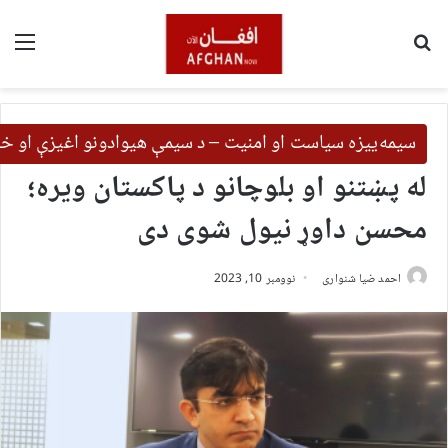
لټون
مین
سیمه‌ییزه سیاست او امنیت – د سیمې هیوادونو اغیزې او خب
له پښتنو او بلوچانو د پاکستان ویره؛
محسن داوړ نیول شوی دی
احمد ضیا شنواری
نوومبر 10, 2023