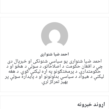
احمد ضیا شنواری
احمد ضیا شنواری یو سياسي شنونکی او خبریال دی
چې د افغان حکومت د اصلاحاتو، د سولې د هڅو او د
حکومتدارۍ د پرمختګونو په اړه لیکنې کوي. د هغه
لیکنې د هیواد د سیاسي بدلونونو او د پایداره سولې پر
بهیر تمرکز لري.
اړوند خبرونه