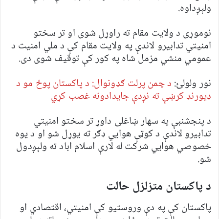
ولېږداوه.
نوموړی د ولایت مقام ته راوړل شوی او تر سختو
امنیتي تدابیرو لاندې په ولایت مقام کې د ملي امنیت د
عمومي منشي مزمل شاه په کور کې توقیف شوی دی.
نور ولولئ:
د چمن پرلت ګډونوال: د پاکستان پوځ مو د
ډیورنډ کرښې ته نږدې جایدادونه غصب کړي
د پنجشنبې په سهار ښاغلی داوړ تر سختو امنیتي
تدابیرو لاندې د کوټې هوايي ډګر ته یوړل شو او د یوه
خصوصي هوايي شرکت له لارې اسلام اباد ته ولېږدول
شو.
د پاکستان متزلزل حالت
پاکستان کې په دې وروستیو کې امنیتي، اقتصادي او