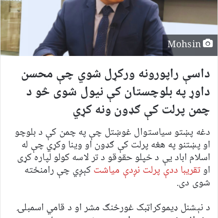
Mohsin
داسې راپورونه ورکړل شوي چې محسن
داوړ په بلوچستان کې نیول شوی څو د
چمن پرلت کې ګډون ونه کړي
دغه پښتو سیاستوال غوښتل چې په چمن کې د بلوچو
او پښتنو په هغه پرلت کې ګډون او وینا وکړي چې له
اسلام اباد یې د خپلو حقوقو د تر لاسه کولو لپاره کړی
او
تقریبا ددې پرلت نږدې میاشت
کېږي چې رامنځته
شوی دی.
د نېشنل ډيموکراټبک غورځنګ مشر او د قامي اسمبلۍ