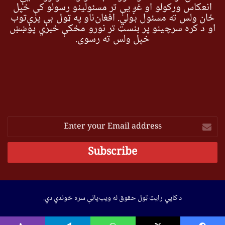
انعکاس ورکولو او غږ یې تر مسئولینو رسولو کې خپل
ځان ولس ته مسئول بولي. افغان‌ناو په ټول بې پرې‌توب
او د کره سرچینو پر بنسټ تر نورو مخکې خبري پوښښ
خپل ولس ته رسوي.
Enter
your
Email
address
د کاپي رایټ ټول حقوق له ویب‌پاڼې سره خوندي دي.