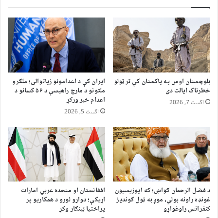
بلوچستان اوس په پاکستان کې تر ټولو
ایران کې د اعدامونو زیاتوالی؛ ملګرو
خطرناک ایالت دی
ملتونو د مارچ راهیسې د ۵۶ کسانو د
اعدام خبر ورکړ
اگست 7, 2026
اگست 5, 2026
د فضل الرحمان ګواښ؛ که اپوزیسیون
افغانستان او متحده عربي امارات
غونډه راونه بولي، موږ به ټول ګوندیز
اړیکې؛ دواړو لورو د همکاریو پر
کنفرانس راوغواړو
پراختیا ټینګار وکړ