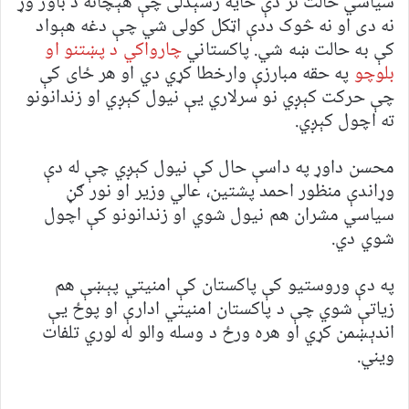
سیاسي حالت تر دې ځایه رسېدلی چې هېچاته د باور وړ
نه دی او نه څوک ددې اټکل کولی شي چې دغه هېواد
کې به حالت ښه شي. پاکستاني
چارواکي د پښتنو او
بلوچو
په حقه مبارزې وارخطا کړي دي او هر ځای کې
چې حرکت کېږي نو سرلاري یې نیول کېږي او زندانونو
ته اچول کېږي.
محسن داوړ په داسې حال کې نیول کېږي چې له دې
وړاندې منظور احمد پشتین، عالي وزیر او نور ګڼ
سیاسي مشران هم نیول شوي او زندانونو کې اچول
شوي دي.
په دې وروستیو کې پاکستان کې امنیتي پېښې هم
زیاتې شوي چې د پاکستان امنیتي ادارې او پوځ یې
اندېښمن کړي او هره ورځ د وسله والو له لوري تلفات
ویني.