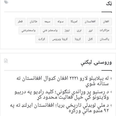
ټک
افغان
افغانستان
امریکا
سوله
سیمه
طالبان
قطر
مزاکرات
نړی
نړۍ
نیوز
ولسمشر غني
ولسمشرغني
پاکستان
کابل
کرونا
کرونا ویروس
کرکټ
وروستۍ ليکنې
له بېلابېلو لارو ۲۲۲۱ افغان کډوال افغانستان ته
ستانه شوي
د رسنیو پر وړاندې ننګونې؛ کلید راډیو په درېیو
ولایتونو کې خپل فعالیت محدود کړ
د ملي لوبډلې تاریخي بریا؛ افغانستان ایرلنډ ته په
۹۲ منډو ماتې ورکړه