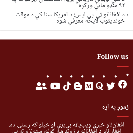
۹۲ منډو ماتې ورکړه
د افغانانو ټي پي ایس؛ د امریکا سنا کې د موقت
خونديتوب لایحه معرفي شوه
Follow us
زموږ په اړه
افغان‌ناو خبري ویب‌پاڼه بې‌پرې او خپلواکه رسنۍ ده.
افغان‌ناو د افغانانو د ژوند ښه کولو، ستونزو ته یې