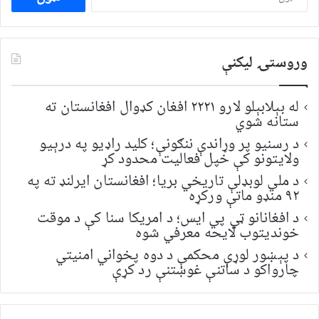
لپاره
لټون:
وروستۍ ليکنې
له بېلابېلو لارو ۲۲۲۱ افغان کډوال افغانستان ته
ستانه شوي
د رسنیو پر وړاندې ننګونې؛ کلید راډیو په درېیو
ولایتونو کې خپل فعالیت محدود کړ
د ملي لوبډلې تاریخي بریا؛ افغانستان ایرلنډ ته په
۹۲ منډو ماتې ورکړه
د افغانانو ټي پي ایس؛ د امریکا سنا کې د موقت
خونديتوب لایحه معرفي شوه
د پېښور لوړې محکمې د دوه پخواني امنیتي
چارواکو د ساتنې غوښتنې رد کړې