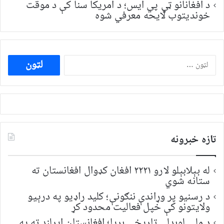
د افغانانو ټي پي ایس؛ د امریکا سنا کې د موقت
خونديتوب لایحه معرفي شوه
ددی
لپاره
لټون:
تازه خبرونه
له بېلابېلو لارو ۲۲۲۱ افغان کډوال افغانستان ته
ستانه شوي
د رسنیو پر وړاندې ننګونې؛ کلید راډیو په درېیو
ولایتونو کې خپل فعالیت محدود کړ
د ملي لوبډلې تاریخي بریا؛ افغانستان ایرلنډ ته په