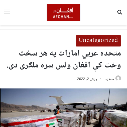
لټون
مین
Uncategorized
متحده عربي امارات په هر سخت
وخت کې افغان ولس سره ملګری دی.
مسعود
جولای 2, 2022