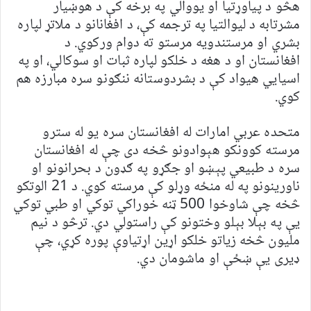
هڅو د پیاوړتیا او یووالي په برخه کې د هوښیار
مشرتابه د لیوالتیا په ترجمه کې، د افغانانو د ملاتړ لپاره
بشري او مرستندویه مرستو ته دوام ورکوي. د
افغانستان او د هغه د خلکو لپاره ثبات او سوکالي، او په
اسیایي هیواد کې د بشردوستانه ننګونو سره مبارزه هم
کوي.
متحده عربي امارات له افغانستان سره یو له سترو
مرسته کوونکو هېوادونو څخه دی چې له افغانستان
سره د طبیعي پېښو او جګړو په ګډون د بحرانونو او
ناورینونو په له منځه وړلو کې مرسته کوي. د 21 الوتکو
څخه چې شاوخوا 500 ټنه خوراکي توکي او طبي توکي
یې په بېلا بېلو وختونو کې راستولي دي. ترڅو د نیم
ملیون څخه زیاتو خلکو اړین اړتیاوې پوره کړي، چې
ډیری یې ښځې او ماشومان دي.