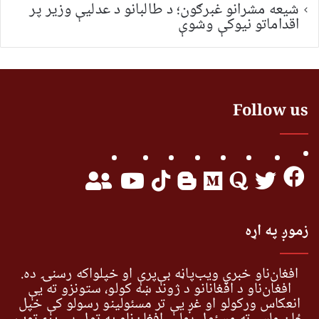
شیعه مشرانو غبرګون؛ د طالبانو د عدلیې وزیر پر
اقداماتو نیوکې وشوې
Follow us
زموږ په اړه
افغان‌ناو خبري ویب‌پاڼه بې‌پرې او خپلواکه رسنۍ ده.
افغان‌ناو د افغانانو د ژوند ښه کولو، ستونزو ته یې
انعکاس ورکولو او غږ یې تر مسئولینو رسولو کې خپل