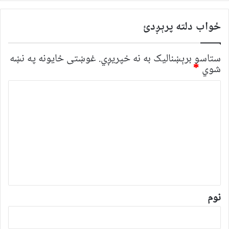
ځواب دلته پرېږدئ
ستاسو برېښناليک به نه خپريږي.
غوښتى ځایونه په نښه
شوي
*
څ
ر
گ
ن
د
و
ن
*
نوم