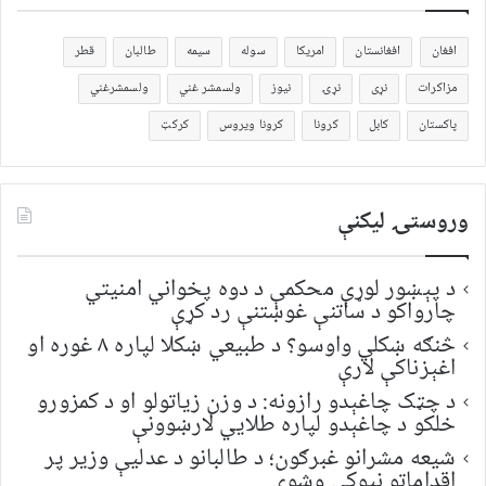
افغان
افغانستان
امریکا
سوله
سیمه
طالبان
قطر
مزاکرات
نړی
نړۍ
نیوز
ولسمشر غني
ولسمشرغني
پاکستان
کابل
کرونا
کرونا ویروس
کرکټ
وروستۍ ليکنې
د پېښور لوړې محکمې د دوه پخواني امنیتي
چارواکو د ساتنې غوښتنې رد کړې
څنګه ښکلي واوسو؟ د طبیعي ښکلا لپاره ۸ غوره او
اغېزناکې لارې
د چټک چاغېدو رازونه: د وزن زیاتولو او د کمزورو
خلکو د چاغېدو لپاره طلایي لارښوونې
شیعه مشرانو غبرګون؛ د طالبانو د عدلیې وزیر پر
اقداماتو نیوکې وشوې