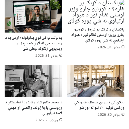
پاکستان د کړنګ پر غاړه؟ د کورنیو
چارو وزیر: اوسنی نظام نور د هېواد
په وټساپ کې نوي بدلونونه؛ اوس به د
اړتیاوې نه شي پوره کولای
ویب نسخې له لارې هم غږیز او
جولای 31, 2026
ویډیويي زنګونه وهلی شئ
جولای 31, 2026
بغلان کې د غوري سیمنټو فابریکې
د محمد ظاهرشاه وفات؛ د افغانستان د
ورځنی تولید ۷۰۰ ټنو ته لوړ شو
وروستي پاچا ژوند، واکمني او مهمې
لاسته راوړنې
جولای 30, 2026
جولای 23, 2026