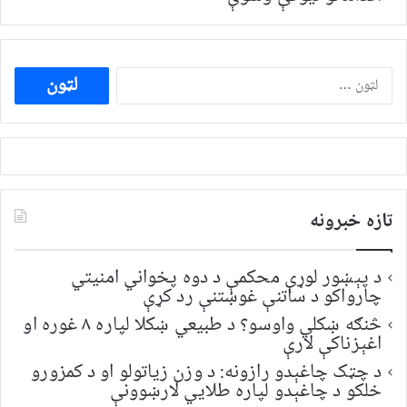
ددی
لپاره
لټون:
تازه خبرونه
د پېښور لوړې محکمې د دوه پخواني امنیتي
چارواکو د ساتنې غوښتنې رد کړې
څنګه ښکلي واوسو؟ د طبیعي ښکلا لپاره ۸ غوره او
اغېزناکې لارې
د چټک چاغېدو رازونه: د وزن زیاتولو او د کمزورو
خلکو د چاغېدو لپاره طلایي لارښوونې