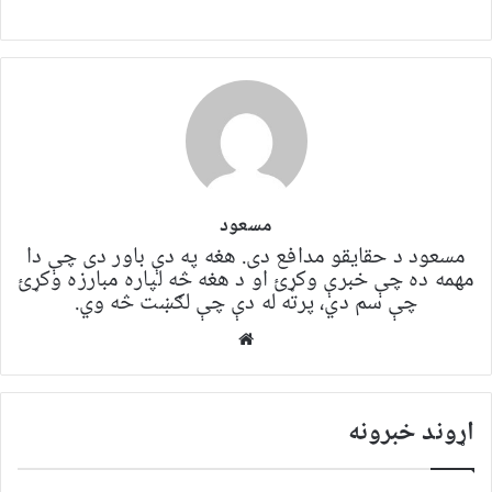
مسعود
مسعود د حقایقو مدافع دی. هغه په ​​​​دې باور دی چې دا
مهمه ده چې خبرې وکړئ او د هغه څه لپاره مبارزه وکړئ
چې سم دي، پرته له دې چې لګښت څه وي.
Website
اړوند خبرونه