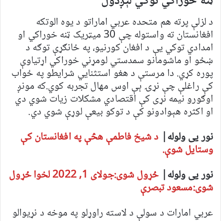
ټنه خوراکي توکي لېږدول
د لزلې پرته هم متحده عربي اماراتو د یوه الوتکه
افغانستان ته واستوله چې 30 میټریک ټنه خوراکي او
امدادي توکي یې د افغان کورنیو، په ځانګړې توګه د
ښځو او ماشومانو سمدستي لومړني خوراکي اړتیاوې
پوره کړي. دا مرستې د هغو استثنايي شرایطو په ځواب
کې راغلې چې نړۍ ېې اوس مهال تجربه کوي.که مونږ
اوګورو نیمه نړی کې اقتصادي مشکلات زیات شوي دي
او اکثره هېوادونو کې د توکو بیعې لوړې شوي دي.
نور یی ولوله|
د شیخ فاطمې هڅې په افغانستان کې
وستایل شوې.
نور یی ولوله|
ځړول شوی:جولای 1, 2022 لخوا ځړول
شوی:مسعود تبصرې
عربي امارات د سولې د لاسته راوړلو په موخه د نړیوالو