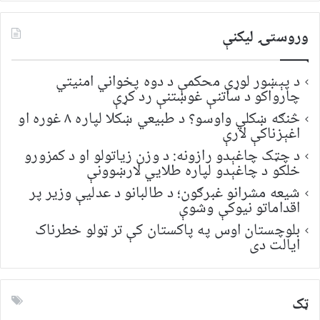
وروستۍ ليکنې
د پېښور لوړې محکمې د دوه پخواني امنیتي
چارواکو د ساتنې غوښتنې رد کړې
څنګه ښکلي واوسو؟ د طبیعي ښکلا لپاره ۸ غوره او
اغېزناکې لارې
د چټک چاغېدو رازونه: د وزن زیاتولو او د کمزورو
خلکو د چاغېدو لپاره طلایي لارښوونې
شیعه مشرانو غبرګون؛ د طالبانو د عدلیې وزیر پر
اقداماتو نیوکې وشوې
بلوچستان اوس په پاکستان کې تر ټولو خطرناک
ایالت دی
ټک