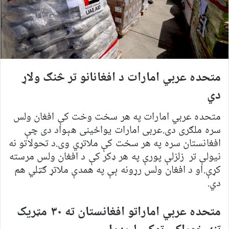
متحده عربي امارات د افغانانو تر څنګ ولاړ
دي
متحده عربي امارات په هر سخت وخت کې افغان ولس
سره ملګری دی.عربی امارات یواځینی هېواد دی چې
افغانستان سره په هر سخت کې ملاتړي وی.د تحولاتو نه
نیولې تر زلزلې پورې په هر ډکر کې د افغان ولس مرسته
کړې.او د افغان ولس رړونه ېې په همدې ملاتړ ګټلي هم
دي.
متحده عربي اماراتو افغانستان ته ۳۰ مټریک