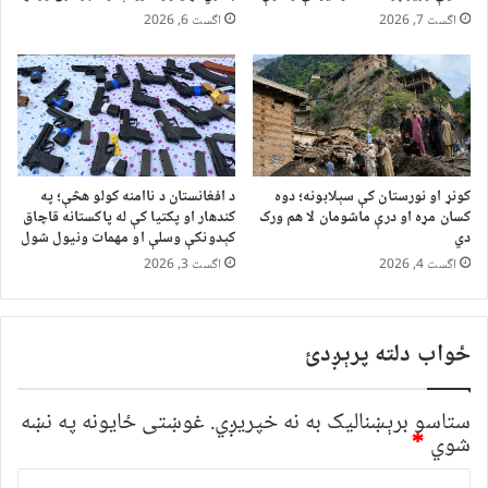
اگست 7, 2026
اگست 6, 2026
کونړ او نورستان کې سېلابونه؛ دوه
د افغانستان د ناامنه کولو هڅې؛ په
کسان مړه او درې ماشومان لا هم ورک
کندهار او پکتیا کې له پاکستانه قاچاق
دي
کېدونکې وسلې او مهمات ونیول شول
اگست 4, 2026
اگست 3, 2026
ځواب دلته پرېږدئ
ستاسو برېښناليک به نه خپريږي.
غوښتى ځایونه په نښه
شوي
*
څ