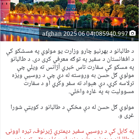
afghan 2025 06 04t085940.997
د طالبانو د بهرنیو چارو وزارت یو مولوي په مسشکو کې
د افغانستان د سفیر په توګه معرفي کړی دی. د طالبانو
په مسکو کې سفارت تاس خبري آژانس ته ویلي چې
مولوي ګل حسن به وروسته له دې چې د روسیې ویزه
ترلاسه کړي، دې هېواد ته سفر وکړي او د سفارت
مسوولیت به په غاړه واخلي.
مولوي ګل حسن له دې مخکې د طالبانو د کویټې شورا
غړی و.
په کابل کې د روسیې سفیر دیمتري ژیرنوف، تیره اوونۍ