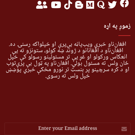
زموږ په اړه
افغان‌ناو خبري ویب‌پاڼه بې‌پرې او خپلواکه رسنۍ ده.
افغان‌ناو د افغانانو د ژوند ښه کولو، ستونزو ته یې
انعکاس ورکولو او غږ یې تر مسئولینو رسولو کې خپل
ځان ولس ته مسئول بولي. افغان‌ناو په ټول بې پرې‌توب
او د کره سرچینو پر بنسټ تر نورو مخکې خبري پوښښ
خپل ولس ته رسوي.
Enter
your