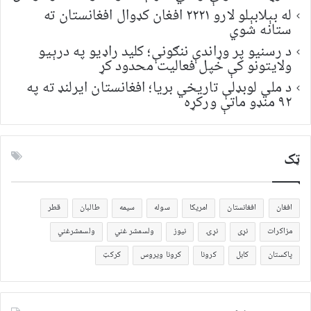
له بېلابېلو لارو ۲۲۲۱ افغان کډوال افغانستان ته
ستانه شوي
د رسنیو پر وړاندې ننګونې؛ کلید راډیو په درېیو
ولایتونو کې خپل فعالیت محدود کړ
د ملي لوبډلې تاریخي بریا؛ افغانستان ایرلنډ ته په
۹۲ منډو ماتې ورکړه
ټک
افغان
افغانستان
امریکا
سوله
سیمه
طالبان
قطر
مزاکرات
نړی
نړۍ
نیوز
ولسمشر غني
ولسمشرغني
پاکستان
کابل
کرونا
کرونا ویروس
کرکټ