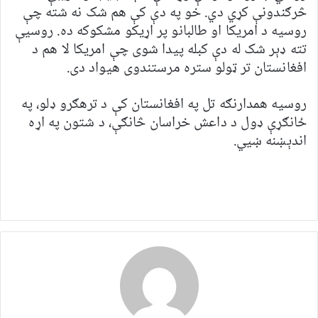
څرګندونې کړي دي. خو په دې کې هم شک نه شته چې
روسیه د امریکا او طالبانو پر اړیکو مشکوکه ده. روسیې
تته ډېر شک له دې کبله پیدا شوی چې امریکا لا هم د
افغانستان تر ټولو ستره مرستندوی هیواد دی.
روسیه همدارنګه تل په افغانستان کې د ترهګرو ډلو، په
ځانګړې ډول د داعش خراسان څانګې، د شتون په اړه
اندېښنه ښيي.