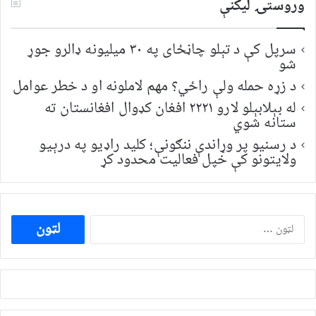
وروستۍ ليکنې
سرپل کې د تېلو چاڼځای په ۳۰ میلیونه ډالرو جوړ
شو
د زړه حمله ولې راځي؟ مهم لاملونه او د خطر عوامل
له بېلابېلو لارو ۲۲۲۱ افغان کډوال افغانستان ته
ستانه شوي
د رسنیو پر وړاندې ننګونې؛ کلید راډیو په درېیو
ولایتونو کې خپل فعالیت محدود کړ
ددی
لپاره
لټون: