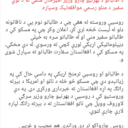
د طالبانو د بهرنیو چارو وزیر امیرخان متقي ته د نوي
سفیر د منلو رسمي موافقه‌لیک وسپاره.
روسیې وروسته له هغې چې د طالبانو نوم یې د ناقانونه
ډلو له لیست څخه لرې کړ، اعلان وکړ چې په مسکو کې د
طالبانو سفیر مني او له طالبانو سره به خپلې
ډیپلوماټیکې اړیکې لوړې کچې ته ورسوي. له دې مخکې،
په مسکو کې د افغانستان سفارت طالبانو ته سپارل شوی
و.
د طالبانو او روسیې ترمنځ اړیکې په داسې حال کې په
زیاتېدو دي چې مسکو څو ځله د ناټو او امریکا د بېرته
راتګ په اړه افغانستان ته خبرداری ورکړی دی. په دې
وروستیو کې د روسیې د بهرنیو چارو وزیر سرګي
لاوروف وویل چې ناټو افغانستان ته د بېرته راتګ لپاره
لارې چارې لټوي.
روسي چارواکو تر دې وړاندې هم عجیب و غریبې