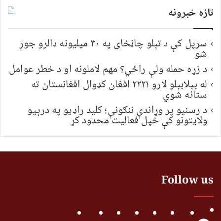
تازه خبرونه
سرپل کې د تېلو چاڼځای په ۳۰ میلیونه ډالرو جوړ
شو
د زړه حمله ولې راځي؟ مهم لاملونه او د خطر عوامل
له بېلابېلو لارو ۲۲۲۱ افغان کډوال افغانستان ته
ستانه شوي
د رسنیو پر وړاندې ننګونې؛ کلید راډیو په درېیو
ولایتونو کې خپل فعالیت محدود کړ
Follow us