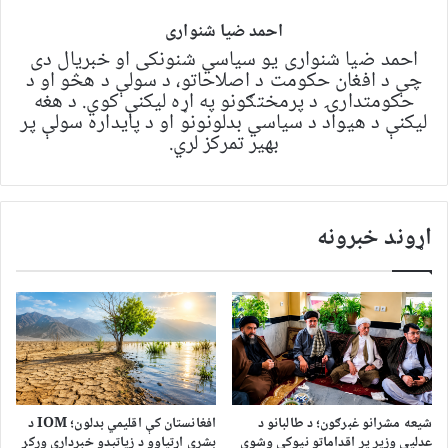
احمد ضیا شنواری
احمد ضیا شنواری یو سياسي شنونکی او خبریال دی
چې د افغان حکومت د اصلاحاتو، د سولې د هڅو او د
حکومتدارۍ د پرمختګونو په اړه لیکنې کوي. د هغه
لیکنې د هیواد د سیاسي بدلونونو او د پایداره سولې پر
بهیر تمرکز لري.
اړوند خبرونه
شیعه مشرانو غبرګون؛ د طالبانو د
افغانستان کې اقلیمي بدلون؛ IOM د
عدلیې وزیر پر اقداماتو نیوکې وشوې
بشري اړتیاوو د زیاتېدو خبرداری ورکړ