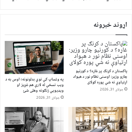
اړوند خبرونه
پاکستان د کړنګ پر غاړه؟ د کورنیو
چارو وزیر: اوسنی نظام نور د هېواد
په وټساپ کې نوي بدلونونه؛ اوس به د
اړتیاوې نه شي پوره کولای
ویب نسخې له لارې هم غږیز او
جولای 31, 2026
ویډیويي زنګونه وهلی شئ
جولای 31, 2026