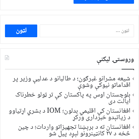
ددی
لپاره
لټون:
وروستۍ ليکنې
شیعه مشرانو غبرګون؛ د طالبانو د عدلیې وزیر پر
اقداماتو نیوکې وشوې
بلوچستان اوس په پاکستان کې تر ټولو خطرناک
ایالت دی
افغانستان کې اقلیمي بدلون؛ IOM د بشري اړتیاوو
د زیاتېدو خبرداری ورکړ
افغانستان ته د برېښنا تجهیزاتو واردات؛ د چین
څخه د ۲۷ کانټینرونو لېږد پیل شو