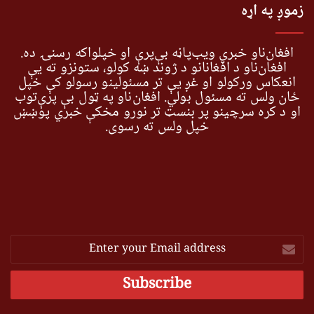
زموږ په اړه
افغان‌ناو خبري ویب‌پاڼه بې‌پرې او خپلواکه رسنۍ ده.
افغان‌ناو د افغانانو د ژوند ښه کولو، ستونزو ته یې
انعکاس ورکولو او غږ یې تر مسئولینو رسولو کې خپل
ځان ولس ته مسئول بولي. افغان‌ناو په ټول بې پرې‌توب
او د کره سرچینو پر بنسټ تر نورو مخکې خبري پوښښ
خپل ولس ته رسوي.
Enter
your
Email
address