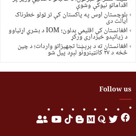
اقداماتو نیوکې وشوې
بلوچستان اوس په پاکستان کې تر ټولو خطرناک
ایالت دی
افغانستان کې اقلیمي بدلون؛ IOM د بشري اړتیاوو
د زیاتېدو خبرداری ورکړ
افغانستان ته د برېښنا تجهیزاتو واردات؛ د چین
څخه د ۲۷ کانټینرونو لېږد پیل شو
Follow us