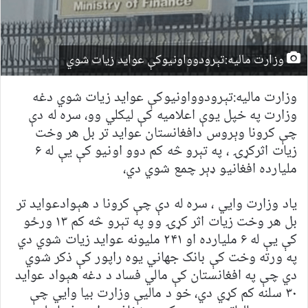
وزارت مالیه:تېرودوواونیوکې عواید زیات شوي
وزارت مالیه:تېرودوواونیوکې عواید زیات شوي دغه
وزارت په خپل یوې اعلامیه کې لیکلي وو، سره له دې
چې کرونا وېروس دافغانستان عواید تر بل هر وخت
زیات اثرکړۍ ، په تېرو څه کم دوو اونیو کې یې له ۶
ملیارده افغانیو ډېر چمع شوي دي،
یاد وزارت وايي ، سره له دې چې کرونا د هېوادعواید تر
بل هر وخت زیات اثر کړۍ وو په تېرو څه کم ۱۳ ورځو
کې یې له ۶ ملیارده او ۲۴۱ ملیونه عواید زیات شوي دي
په ورته وخت کې بانک جهاني یوه راپور کې ذکر شوي
دي چې په افغانستان کې مالي فساد د دغه هېواد عواید
۳۰ سلنه کم کړي دي، خو د مالیې وزارت بیا وایي چې