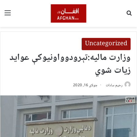
لټون
مین
Uncategorized
وزارت مالیه:تېرودوواونیوکې عواید
زیات شوي
رحیم سادات
جولای 16, 2020