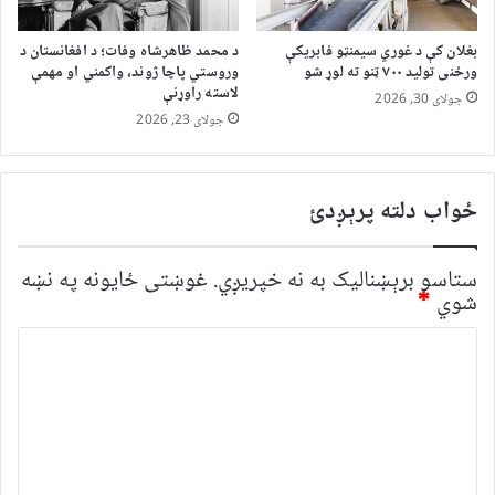
بغلان کې د غوري سیمنټو فابریکې
د محمد ظاهرشاه وفات؛ د افغانستان د
ورځنی تولید ۷۰۰ ټنو ته لوړ شو
وروستي پاچا ژوند، واکمني او مهمې
لاسته راوړنې
جولای 30, 2026
جولای 23, 2026
ځواب دلته پرېږدئ
ستاسو برېښناليک به نه خپريږي.
غوښتى ځایونه په نښه
شوي
*
څ
ر
گ
ن
د