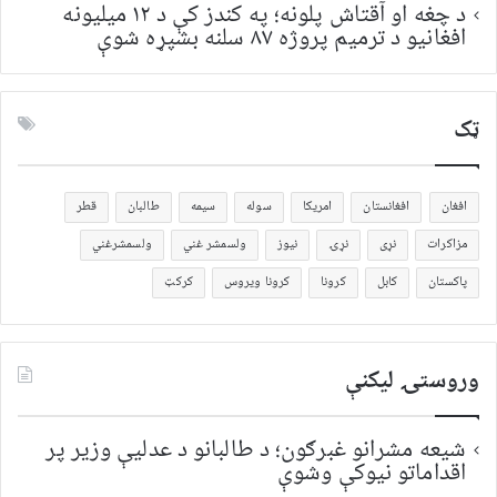
د چغه او آقتاش پلونه؛ په کندز کې د ۱۲ میلیونه
افغانیو د ترمیم پروژه ۸۷ سلنه بشپړه شوې
ټک
افغان
افغانستان
امریکا
سوله
سیمه
طالبان
قطر
مزاکرات
نړی
نړۍ
نیوز
ولسمشر غني
ولسمشرغني
پاکستان
کابل
کرونا
کرونا ویروس
کرکټ
وروستۍ ليکنې
شیعه مشرانو غبرګون؛ د طالبانو د عدلیې وزیر پر
اقداماتو نیوکې وشوې