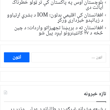
بلوچستان اوس په پاکستان کې تر ټولو خطرناک
ایالت دی
افغانستان کې اقلیمي بدلون؛ IOM د بشري اړتیاوو
د زیاتېدو خبرداری ورکړ
افغانستان ته د برېښنا تجهیزاتو واردات؛ د چین
څخه د ۲۷ کانټینرونو لېږد پیل شو
ددی
لپاره
لټون:
تازه خبرونه
شیعه مشرانو غبرګون؛ د طالبانو د عدلیې وزیر پر