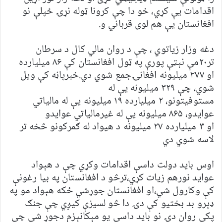
اقدامات یې کړي، خو دا چې کرونا ټوله نړۍ ځپلې نو
افغانستان یې هم لوی قرباني و.
دغه وزار زیاتوي ، چې د روان مالي کال د سرطان
تر۲۰مې نېټې پورې په ټول افغانستان کې ۸۶ میلیارده
او ۳۷۷ میلیونه افغانۍجمع شوي دي.خبرپاڼه کې ویل
شوي، چې ۳۲۹ میلیونه یې له
مستوفیتونو، ۲ میلیارده ۱۹ میلیونه یې له مالیاتي
عوایدو، ۸۶۵ میلیونه یې له غیرمالیاتي عوایدو
او ۳ میلیارده ۲۷ میلیونه د هیواد له ګمرکونو څخه تر
لاسه شوي دي
اوس باید دولت داسې اقدامات وکړي چې د هېواد
عواید نورهم زیات کړي،ترڅو د افغانستان په بیا رغونې
کې وکارول شي،او افغانستان جوړشي ځکه هېواد مو په
ډېرو بد بختیو کې دۍ دا څو لسیزې کيږي چې جنګ
پکې روان دۍ نو باید داسې یو مېکانېزم دجوړ شي چې