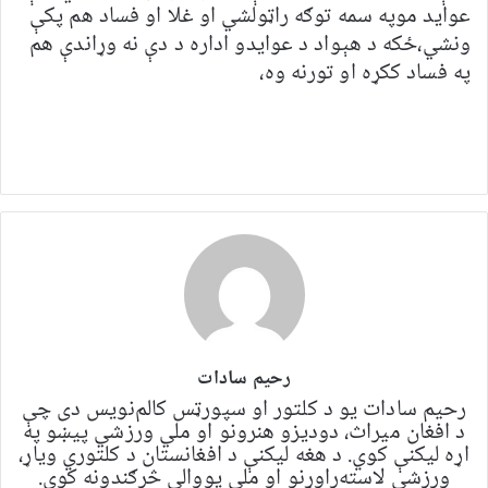
عواید موپه سمه توګه راټولشي او غلا او فساد هم پکې
ونشي،ځکه د هېواد د عوایدو اداره د دې نه وړاندې هم
په فساد ککړه او تورنه وه،
رحیم سادات
رحیم سادات یو د کلتور او سپورټس کالم‌نویس دی چې
د افغان میراث، دودیزو هنرونو او ملي ورزشي پیښو په
اړه لیکنې کوي. د هغه لیکنې د افغانستان د کلتوري ویاړ،
ورزشي لاسته‌راوړنو او ملي یووالي څرګندونه کوي.