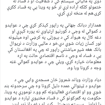
دوی په مالیاتي سیستم کې د شفافیت او د فساد له
ختمولو کلکه اراده لري تر څو په وینا یې په فساد ککړې
کړۍهم له منځه لرې کړي،
همدازار دبانک جهاني په راپور کېذکر کړي چې د عوایدو
د کموالي له وجې د کورنیو اړتیاوې نه پوره کېږي او
دغه کال په هېواد کې د بېوزلۍ په کرښې اوه میلیونه
نور کسان زیات شوي دي.خو د مالیې وزارت د نړیوال
بانک هغه شپږ میاشتني راپور ته چې په افغانستان کې
یې د فساد له وجې د ناسم اقتصادي حالت په اړه
معلومات خپاره کړي، ویلي چې د عوایدو کموالي غټه
وجه د کرونا وبا وه،
دیاد وزارت ویاند شمروز خان مسجدي وایي چې د
عوایدو د ټيټوالي عمده دلیل کرونا وه چې سرحدونه بند
شوي وو او اقتصادي فعالیتونه کم وو.د نوموړي په وینا،
حکومت په ګمرکونو کې د فساد مخنیوي لپاره د عوایدو
را ټولونې سیستم ډیجیټلي کړی او دغه راز نور اړین