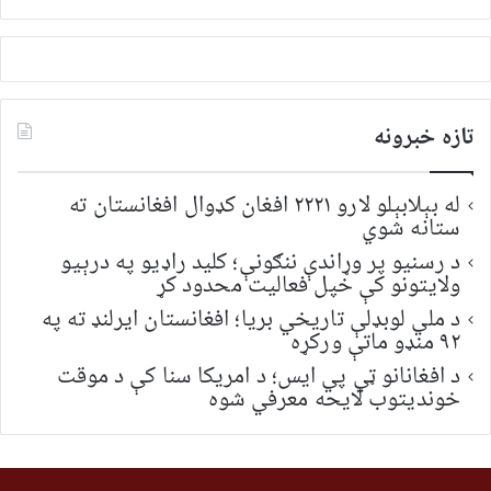
لټون:
تازه خبرونه
له بېلابېلو لارو ۲۲۲۱ افغان کډوال افغانستان ته
ستانه شوي
د رسنیو پر وړاندې ننګونې؛ کلید راډیو په درېیو
ولایتونو کې خپل فعالیت محدود کړ
د ملي لوبډلې تاریخي بریا؛ افغانستان ایرلنډ ته په
۹۲ منډو ماتې ورکړه
د افغانانو ټي پي ایس؛ د امریکا سنا کې د موقت
خونديتوب لایحه معرفي شوه