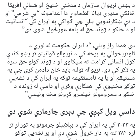
د بښنې نړیوال سازمان د منځني ختيځ او شمالي افریقا
څانګې مدیرې ډیانا الطحاوي دا اعدامونه “بې شرمي” او
د دې ښکارندويي بللې چې ګواکې په ایران کې “انسانیت
او د خلکو د ژوند حق له پامه غورځول شوی دی”
دې همدا راز ویلي، “د ایران حکومت له لوري د
تاوتریخوالي په برخه کې د نړیوالو قوانینو تر پښو لاندې
کول انساني کرامت ته سپکاوی او د ژوند کولو حق سره
په ټکر کې دی. نړیواله ټولنه باید ځان ډاډمن کړي چې په
مستیقم او یا په نامستقیمه توګه په ایران کې د نشه‌يي
توکو مخنیوي کې همکاري وکړي او داسې له ژونده د
خلکو د محرومولو خپلسرو کړونو مخه ونیسي”
داسې ویل کېږي چې ډېری چارماري شوي دي
په ۲۰۲۳ کې په ایران کې د بېلابېلو جرمونو په تور لږ تر
لږه ۲۸۲ تنه په دار ځړول شوي دي او پر نشه‌يي توکو