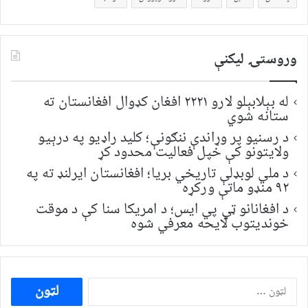
وروستۍ ليکنې
له بېلابېلو لارو ۲۲۲۱ افغان کډوال افغانستان ته
ستانه شوي
د رسنیو پر وړاندې ننګونې؛ کلید راډیو په درېیو
ولایتونو کې خپل فعالیت محدود کړ
د ملي لوبډلې تاریخي بریا؛ افغانستان ایرلنډ ته په
۹۲ منډو ماتې ورکړه
د افغانانو ټي پي ایس؛ د امریکا سنا کې د موقت
خونديتوب لایحه معرفي شوه
ددی
لپاره