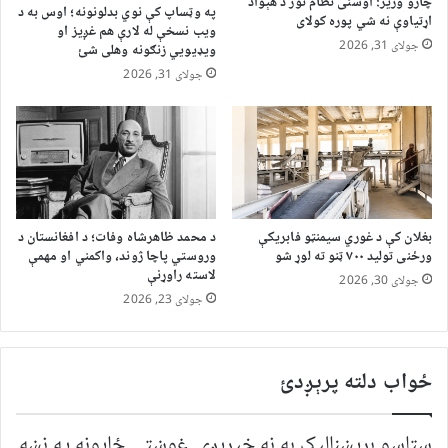
چارو وزیر: اوسنی نظام نور د هېواد
په وټساپ کې نوي بدلونونه؛ اوس به د
اړتیاوې نه شي پوره کولای
ویب نسخې له لارې هم غږیز او
جولای 31, 2026
ویډیويي زنګونه وهلی شئ
جولای 31, 2026
بغلان کې د غوري سیمنټو فابریکې
د محمد ظاهرشاه وفات؛ د افغانستان د
ورځنی تولید ۷۰۰ ټنو ته لوړ شو
وروستي پاچا ژوند، واکمني او مهمې
لاسته راوړنې
جولای 30, 2026
جولای 23, 2026
ځواب دلته پرېږدئ
ستاسو برېښناليک به نه خپريږي.
غوښتى ځایونه په نښه