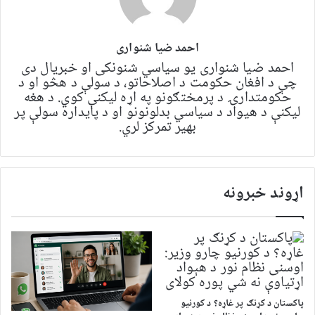
احمد ضیا شنواری
احمد ضیا شنواری یو سياسي شنونکی او خبریال دی
چې د افغان حکومت د اصلاحاتو، د سولې د هڅو او د
حکومتدارۍ د پرمختګونو په اړه لیکنې کوي. د هغه
لیکنې د هیواد د سیاسي بدلونونو او د پایداره سولې پر
بهیر تمرکز لري.
اړوند خبرونه
پاکستان د کړنګ پر غاړه؟ د کورنیو