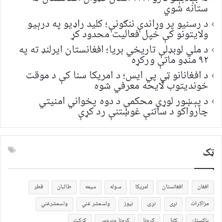
ستانه شوي
د رسنیو پر وړاندې ننګونې؛ کلید راډیو په درېیو
ولایتونو کې خپل فعالیت محدود کړ
د ملي لوبډلې تاریخي بریا؛ افغانستان ایرلنډ ته په
۹۲ منډو ماتې ورکړه
د افغانانو ټي پي ایس؛ د امریکا سنا کې د موقت
خونديتوب لایحه معرفي شوه
د پېښور لوړې محکمې د دوه پخواني امنیتي
چارواکو د ساتنې غوښتنې رد کړې
ټک
افغان
افغانستان
امریکا
سوله
سیمه
طالبان
قطر
مزاکرات
نړی
نړۍ
نیوز
ولسمشر غني
ولسمشرغني
پاکستان
کابل
کرونا
کرونا ویروس
کرکټ