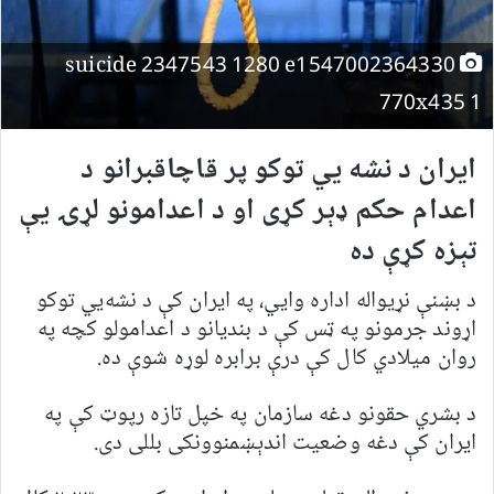
suicide 2347543 1280 e1547002364330
770x435 1
ایران د نشه یي توکو پر قاچاقبرانو د
اعدام حکم ډېر کړی او د اعدامونو لړۍ یې
تېزه کړې ده
د بښنې نړیواله اداره وايي، په ایران کې د نشه‌يي توکو
اړوند جرمونو په ټس کې د بندیانو د اعدامولو کچه په
روان میلادي کال کې درې برابره لوړه شوې ده.
د بشري حقونو دغه سازمان په خپل تازه رپوټ کې په
ایران کې دغه وضعیت اندېښمنوونکی بللی دی.