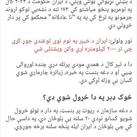
د بښنې نړیوالې ټولنې ویلي، د ایران حکومت د ۲۰۲۳ کال
په لومړیو پنځو میاشتو کې ۱۷۳ تنه د نشه‌يي توکو اړوند
جرمونو په ترڅ کې په په “نا عادلانه” محکمو کې پر دار
ځړولي دي.
نور ولولئ:
ایران د خیبر په نوم نوی توغندی جوړ کړی
چې تر ۲۰۰۰ کیلومتره لرې واټن ویشتلی شي
دا د تېر کال د همدې مودې پرتله درې چنده لوړوالی
ښيي او د دغه بنسټ په خبره، زیاتره چارماري شوي
کسان بې وزله لږکي دي.
څوک ډېر په دا ځړول شوي دي؟
د دغه سازمان د رپوټ پر بنسټ، په دار د ټولو ځړول
شویو کسانو نږدې ۲۰ سلنه یې بلوڅان دي، په داسې حال
کې چې بلوڅان د ایران ایله پنځه سلنه برخه جوړوي.