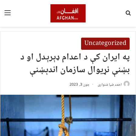
لټون
مین
Uncategorized
په ایران کې د اعدام ډېرېدل او د
بښنې نړیوال سازمان اندېښنې
احمد ضیا شنواری
جون 3, 2023