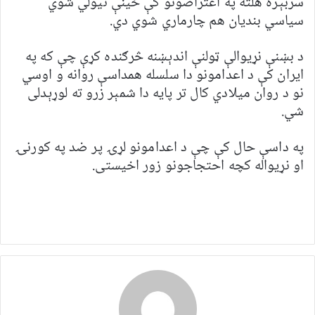
سربېره هلته په اعتراضونو کې ځينې نیولي شوي
سیاسي بندیان هم چارماري شوي‌ دي.
د بښنې نړیوالې ټولنې اندېښنه څرګنده کړې چې که په
ایران کې د اعدامونو دا سلسله همداسې روانه و اوسي
نو د روان میلادي کال تر پایه دا شمېر زرو ته لوړېدلی
شي.
په داسې حال کې چې د اعدامونو لړۍ پر ضد په کورنۍ
او نړیواله کچه احتجاجونو زور اخیستی.