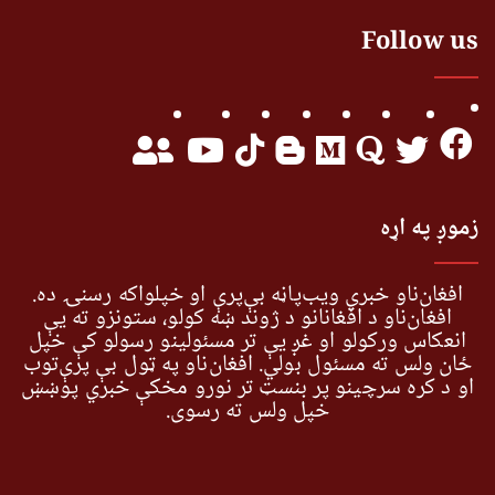
Follow us
زموږ په اړه
افغان‌ناو خبري ویب‌پاڼه بې‌پرې او خپلواکه رسنۍ ده.
افغان‌ناو د افغانانو د ژوند ښه کولو، ستونزو ته یې
انعکاس ورکولو او غږ یې تر مسئولینو رسولو کې خپل
ځان ولس ته مسئول بولي. افغان‌ناو په ټول بې پرې‌توب
او د کره سرچینو پر بنسټ تر نورو مخکې خبري پوښښ
خپل ولس ته رسوي.