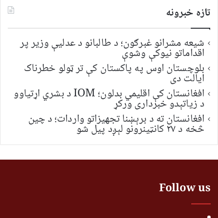
تازه خبرونه
شیعه مشرانو غبرګون؛ د طالبانو د عدلیې وزیر پر
اقداماتو نیوکې وشوې
بلوچستان اوس په پاکستان کې تر ټولو خطرناک
ایالت دی
افغانستان کې اقلیمي بدلون؛ IOM د بشري اړتیاوو
د زیاتېدو خبرداری ورکړ
افغانستان ته د برېښنا تجهیزاتو واردات؛ د چین
څخه د ۲۷ کانټینرونو لېږد پیل شو
Follow us