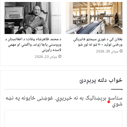
بغلان کې د غوري سیمنټو فابریکې
د محمد ظاهرشاه وفات؛ د افغانستان د
ورځنی تولید ۷۰۰ ټنو ته لوړ شو
وروستي پاچا ژوند، واکمني او مهمې
لاسته راوړنې
جولای 30, 2026
جولای 23, 2026
ځواب دلته پرېږدئ
ستاسو برېښناليک به نه خپريږي.
غوښتى ځایونه په نښه
شوي
*
څ
ر