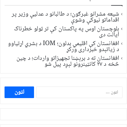
شیعه مشرانو غبرګون؛ د طالبانو د عدلیې وزیر پر
اقداماتو نیوکې وشوې
بلوچستان اوس په پاکستان کې تر ټولو خطرناک
ایالت دی
افغانستان کې اقلیمي بدلون؛ IOM د بشري اړتیاوو
د زیاتېدو خبرداری ورکړ
افغانستان ته د برېښنا تجهیزاتو واردات؛ د چین
څخه د ۲۷ کانټینرونو لېږد پیل شو
ددی
لپاره
لټون: