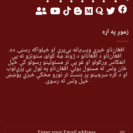
زموږ په اړه
افغان‌ناو خبري ویب‌پاڼه بې‌پرې او خپلواکه رسنۍ ده.
افغان‌ناو د افغانانو د ژوند ښه کولو، ستونزو ته یې
انعکاس ورکولو او غږ یې تر مسئولینو رسولو کې خپل
ځان ولس ته مسئول بولي. افغان‌ناو په ټول بې پرې‌توب
او د کره سرچینو پر بنسټ تر نورو مخکې خبري پوښښ
خپل ولس ته رسوي.
Enter