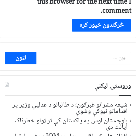
this browser for the next time I
comment.
ددی
لپاره
لټون:
وروستۍ ليکنې
شیعه مشرانو غبرګون؛ د طالبانو د عدلیې وزیر پر
اقداماتو نیوکې وشوې
بلوچستان اوس په پاکستان کې تر ټولو خطرناک
ایالت دی