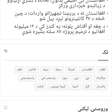
افغانستان کې اقلیمي بدلون؛ IOM د بشري اړتیاوو
د زیاتېدو خبرداری ورکړ
افغانستان ته د برېښنا تجهیزاتو واردات؛ د چین
څخه د ۲۷ کانټینرونو لېږد پیل شو
د چغه او آقتاش پلونه؛ په کندز کې د ۱۲ میلیونه
افغانیو د ترمیم پروژه ۸۷ سلنه بشپړه شوې
ټک
افغان
افغانستان
امریکا
سوله
سیمه
طالبان
قطر
مزاکرات
نړی
نړۍ
نیوز
ولسمشر غني
ولسمشرغني
پاکستان
کابل
کرونا
کرونا ویروس
کرکټ
وروستۍ ليکنې