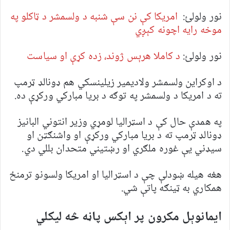
نور ولولئ:
امریکا کې نن سې شنبه د ولسمشر د ټاکلو په
موخه رایه اچونه کېږي
نور ولولئ:
د کاملا هرېس ژوند، زده کړې او سیاست
د اوکراین ولسمشر ولادیمیر زیلینسکي هم ډونالډ ټرمپ
ته د امریکا د ولسمشر په توګه د بریا مبارکي ورکړې ده.
په همدې حال کې د اسټرالیا لومړي وزیر انتوني البانیز
ډونالډ ټرمپ ته د بریا مبارکي ورکړې او واشنګټن او
سیډني یې غوره ملګري او رښتیني متحدان بللي دي.
هغه هیله ښودلې چې د اسټرالیا او امريکا ولسونو ترمنځ
همکاري به ټينګه پاتې شي.
ایمانوېل مکرون پر اېکس پاڼه څه لیکلي