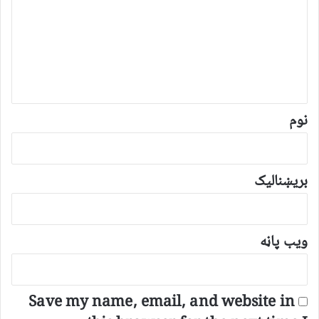
گ
ن
د
و
ن
*
نوم
بریښنالیک
ویب پاڼه
Save my name, email, and website in