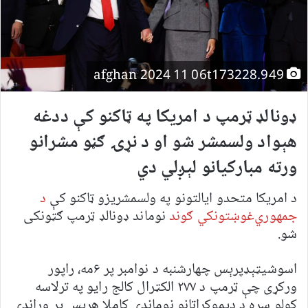
afghan 2024 11 06t173228.949
ډونالډ ټرمپ د امریکا په ټاکنو کې ددغه
هېواد ولسمشر شو او د نړۍ ګڼو مشرانو
ورته مبارکيانو لېږلي دي
د امریکا متحدو ایالتونو په ولسمشریزو ټاکنو کې
د
جمهوري‌غوښتونکي ګوند
نوماند ډونالډ ټرمپ ګټونکی
شو.
اسوشیټېډپرېس چهارشنبه د نوامبر پر ۶مه، راپور
ورکړی چې ټرمپ د ۲۷۷ الکټرال کالج رایو په ترلاسه
کولو سره د ډيموکراټانو نوماندې کاملا هرېس پر وړاندې