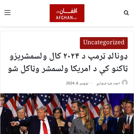
لټون
مین
Uncategorized
ډونالډ ټرمپ د ۲۰۲۴ کال ولسمشریزو
ټاکنو کې د امریکا ولسمشر وټاکل شو
احمد ضیا شنواری
نوومبر 6, 2024