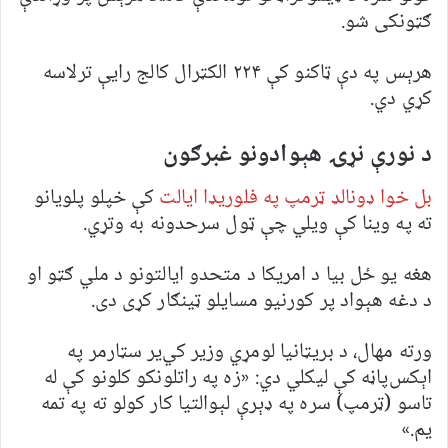
ګټونکی شو.
هرېس په دې ټاکنو کې ۲۲۴ الکټرال کالج رایې ترلاسه
کړي دي.
د نورې نړۍ هېوادونو غبرګون
بل خوا ډونالډ ټرمپ په فلوریډا ایالت
کې خپلو پلویانو
ته په وینا کې ویلي چې ټول سرحدونه به وتړي.
هغه یو ځل بیا د امریکا د متحدو ایالتونو د ملي ګټو او
د دغه هېواد پر کورنیو مسایلو ټینګار کړی دی.
ورته مهال، د بریټانیا لومړي وزیر کي‌یر سټارمر په
اېکس‌پاڼه کې لیکلي دي: «زه په راتلونکو کلونو کې له
تاسو (ټرمپ) سره په ډېرې لېوالتیا کار کولو ته په تمه
یم.»