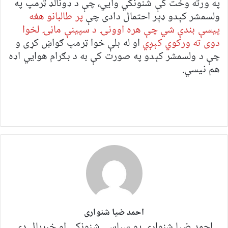
په ورته وخت کې شنونکي وايي، چې د ډونالډ ټرمپ په
ولسمشر کېدو ډېر احتمال دادی چې
پر طالبانو هغه
پیسې بندې شي چې هره اوونۍ د سپینې ماڼۍ لخوا
دوی ته ورکوي کېږي
او له بلې خوا ټرمپ ګواښ کړی و
چې د ولسمشر کېدو په صورت کې به د بګرام هوايي اډه
هم نیسي.
احمد ضیا شنواری
احمد ضیا شنواری یو سياسي شنونکی او خبریال دی