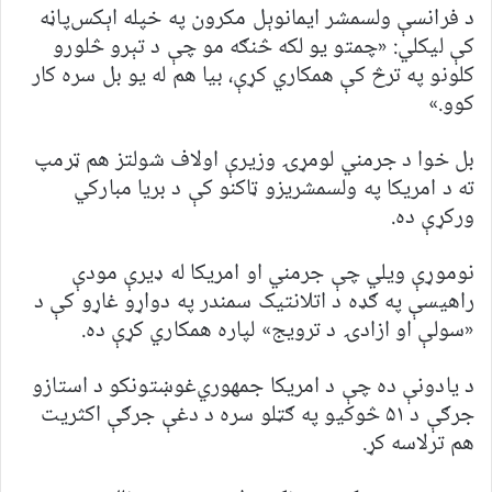
د فرانسې ولسمشر ایمانوېل مکرون په خپله اېکس‌پاڼه
کې لیکلي: «چمتو یو لکه څنګه مو چې د تېرو څلورو
کلونو په ترڅ کې همکاري کړې، بیا هم له یو بل سره کار
کوو.»
بل خوا د جرمني لومړۍ وزیرې اولاف شولتز هم ټرمپ
ته د امریکا په ولسمشریزو ټاکنو کې د بریا مبارکي
ورکړې ده.
نوموړې ویلي چې جرمني او امریکا له ډیرې مودې
راهیسې په ګډه د اتلانتیک سمندر په دواړو غاړو کې د
«سولې او ازادۍ د ترویج» لپاره همکاري کړې ده.
د یادونې ده چې د امریکا جمهوري‌غوښتونکو د استازو
جرګې د ۵۱ څوکیو په ګټلو سره د دغې جرګې اکثریت
هم ترلاسه کړ.