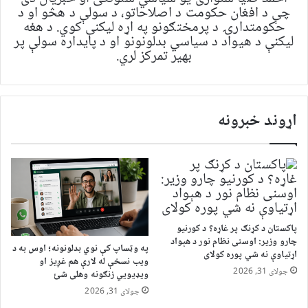
چې د افغان حکومت د اصلاحاتو، د سولې د هڅو او د
حکومتدارۍ د پرمختګونو په اړه لیکنې کوي. د هغه
لیکنې د هیواد د سیاسي بدلونونو او د پایداره سولې پر
بهیر تمرکز لري.
اړوند خبرونه
پاکستان د کړنګ پر غاړه؟ د کورنیو
چارو وزیر: اوسنی نظام نور د هېواد
په وټساپ کې نوي بدلونونه؛ اوس به د
اړتیاوې نه شي پوره کولای
ویب نسخې له لارې هم غږیز او
جولای 31, 2026
ویډیويي زنګونه وهلی شئ
جولای 31, 2026