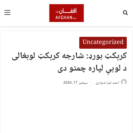
لټون
مین
Uncategorized
کرېکټ بورډ: شارجه کرېکټ لوبغالی
د لوبې لپاره چمتو دی
احمد ضیا شنواری
سپتمبر 17, 2024