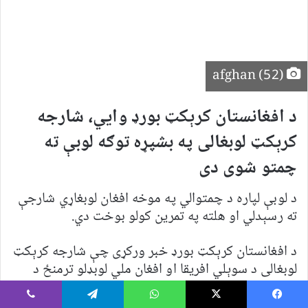
afghan (52)
د افغانستان کرېکټ بورډ وايي، شارجه
کرېکټ لوبغالی په بشپړه توګه لوبې ته
چمتو شوی دی
د لوبې لپاره د چمتوالي په موخه افغان لوبغاړي شارجې
ته رسېدلي او هلته په تمرین کولو بوخت دي.
د افغانستان کرېکټ بورډ خبر ورکړی چې شارجه کرېکټ
‏لوبغالی د سوېلي افریقا او افغان ملي لوبډلو ترمنځ د
درې یو ورځنیو لوبو لوبلړۍ لپاره په بشپړه توګه ‏چمتو
دی.‏
Viber
Telegram
WhatsApp
X
Faceboo