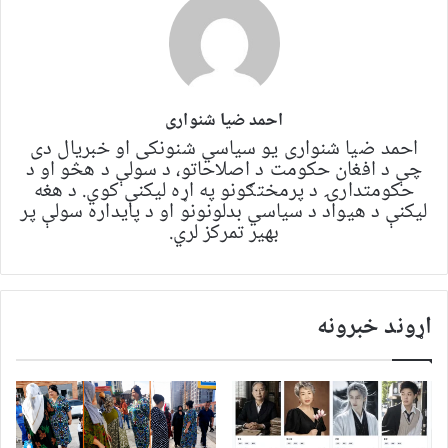
احمد ضیا شنواری
احمد ضیا شنواری یو سياسي شنونکی او خبریال دی
چې د افغان حکومت د اصلاحاتو، د سولې د هڅو او د
حکومتدارۍ د پرمختګونو په اړه لیکنې کوي. د هغه
لیکنې د هیواد د سیاسي بدلونونو او د پایداره سولې پر
بهیر تمرکز لري.
اړوند خبرونه