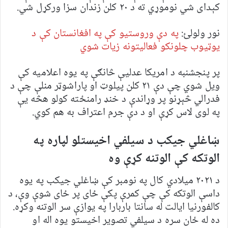
کېدای شي نوموړي ته د ۲۰ کلن زندان سزا ورکړل شي.
نور ولولئ:
په دې وروستیو کې په افغانستان کې د
یوټیوب چلونکو فعالیتونه زیات شوي
پر پنجشنبه د امریکا عدلیې څانګې په یوه اعلامیه کې
ویل شوي چې دې ۲۱ کلن پیلوټ او پاراشوټر منلې چې د
فدرالي څېړنو پر وړاندې د خنډ رامنځته کولو هڅه یې
په لوی لاس کړې او د دې جرم اعتراف به هم کوي.
ښاغلي جيکب د سيلفي اخيستلو لپاره په
الوتکه کې الوتنه کړې وه
د ۲۰۲۱ ميلادي کال په نومبر کې ښاغلي جیکب په یوه
داسې الوتکه کې چې کمرې پکې ځای پر ځای شوې وې، د
کالفورنیا ایالت له سانتا باربارا په یوازې سر الوتنه وکړه.
ده له ځان سره د سیلفي تصویر اخیستو یوه اله او