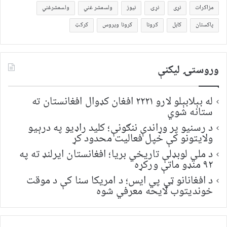
مزاکرات
نړی
نړۍ
نیوز
ولسمشر غني
ولسمشرغني
پاکستان
کابل
کرونا
کرونا ویروس
کرکټ
وروستۍ ليکنې
له بېلابېلو لارو ۲۲۲۱ افغان کډوال افغانستان ته
ستانه شوي
د رسنیو پر وړاندې ننګونې؛ کلید راډیو په درېیو
ولایتونو کې خپل فعالیت محدود کړ
د ملي لوبډلې تاریخي بریا؛ افغانستان ایرلنډ ته په
۹۲ منډو ماتې ورکړه
د افغانانو ټي پي ایس؛ د امریکا سنا کې د موقت
خونديتوب لایحه معرفي شوه