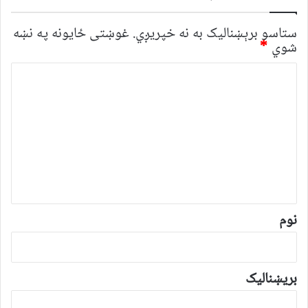
ستاسو برېښناليک به نه خپريږي.
غوښتى ځایونه په نښه
شوي
*
څ
ر
گ
ن
د
و
ن
*
نوم
بریښنالیک