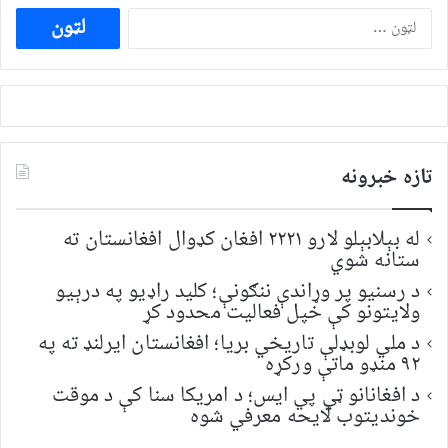
ددی
لپاره
لټون:
تازه خبرونه
له بېلابېلو لارو ۲۲۲۱ افغان کډوال افغانستان ته
ستانه شوي
د رسنیو پر وړاندې ننګونې؛ کلید راډیو په درېیو
ولایتونو کې خپل فعالیت محدود کړ
د ملي لوبډلې تاریخي بریا؛ افغانستان ایرلنډ ته په
۹۲ منډو ماتې ورکړه
د افغانانو ټي پي ایس؛ د امریکا سنا کې د موقت
خونديتوب لایحه معرفي شوه