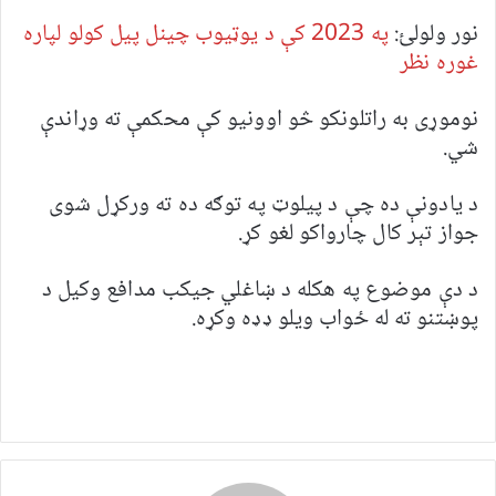
نور ولولئ:
په 2023 کې د یوټیوب چینل پیل کولو لپاره
غوره نظر
نوموړی به راتلونکو څو اوونیو کې محکمې ته وړاندې
شي.
د یادونې ده چې د پیلوټ په توګه ده ته ورکړل شوی
جواز تېر کال چارواکو لغو کړ.
د دې موضوع په هکله د ښاغلي جیکب مدافع وکیل د
پوښتنو ته له ځواب ویلو ډډه وکړه.