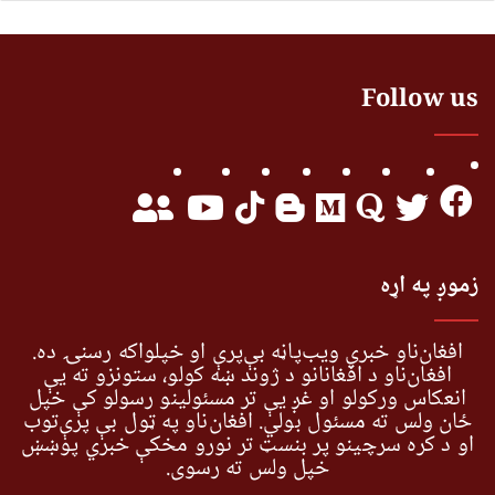
Follow us
زموږ په اړه
افغان‌ناو خبري ویب‌پاڼه بې‌پرې او خپلواکه رسنۍ ده.
افغان‌ناو د افغانانو د ژوند ښه کولو، ستونزو ته یې
انعکاس ورکولو او غږ یې تر مسئولینو رسولو کې خپل
ځان ولس ته مسئول بولي. افغان‌ناو په ټول بې پرې‌توب
او د کره سرچینو پر بنسټ تر نورو مخکې خبري پوښښ
خپل ولس ته رسوي.