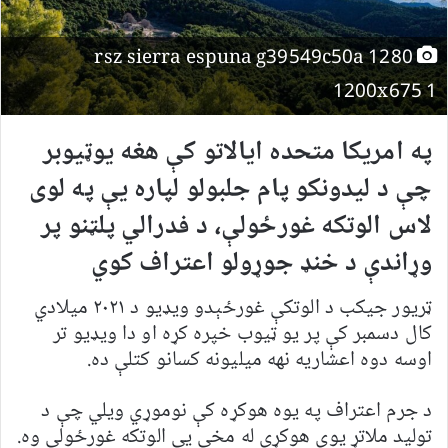
rsz sierra espuna g39549c50a 1280
1200x675 1
په امریکا متحده ایالاتو کې هغه یوټیوبر
چې د لیدونکو پام جلبولو لپاره یې په لوی
لاس الوتکه غورځولې، د فدرالي پلټنو پر
وړاندې د خنډ جوړولو اعتراف کوي
ټریور جیکب د الوتکې غورځېدو ویډيو د ۲۰۲۱ ميلادي
کال دسمبر کې پر یو ټیوب خپره کړه او دا ویډیو تر
اوسه دوه اعشاریه نهه میلیونه کسانو کتلې ده.
د جرم اعتراف په یوه هوکړه کې نوموړي ویلي چې د
تولید ملاتړ یوې هوکړې له مخې یې الوتکه غورځولې وه.