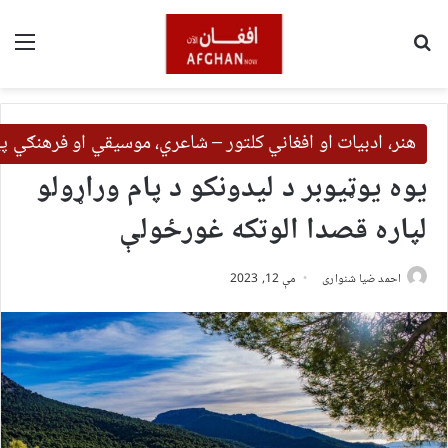
لټون
مین
هنر، ادبیات او افغاني کلتور – شاعري، موسیقي او فرهنګي 
یوه یوټیوبر د لیدونکو د پام وراړولو
لپاره قصدا الوتکه غورځولې
احمد ضیا شنواری
مې 12, 2023