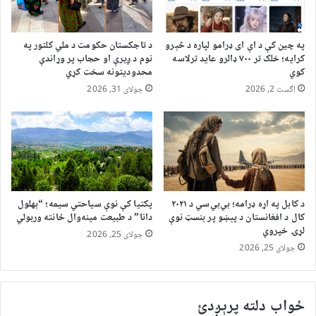
په چین کې د اې ای ډرامو لپاره د څېرو
د تاجکستان حکومت د ملي کلتور په
کرایه؛ خلک تر ۷۰۰ ډالرو عاید ترلاسه
نوم د ږیرې او حجاب پر وړاندې
کوي
محدودیتونه سخت کړي
اگست 2, 2026
جولای 31, 2026
د کابل په اړه ډرامه؛ بي‌بي‌سي د ۲۰۲۱
پکتیا کې نوې سیاحتي سیمه؛ “بهلول
کال د افغانستان د پېښو پر بنسټ نوې
دانا” د طبیعت مینه‌وال ځانته وربولي
لړۍ خپروي
جولای 25, 2026
جولای 25, 2026
ځواب دلته پرېږدئ