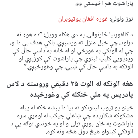
پاراشوټ هم اخیستي وو.
نوز ولولئ:
غوره افغان یوټیوبران
د کالفورنیا څارنوالۍ په دې هکله وویل: ”ده هوډ نه
درلود، چې خپل منزل ته ورسېږي، بلکې هدف یې دا و،
چې له الوتکې به غورځي او له ځانه به داسې حال کې
ویډیويي کلیپ ثبتوي چې پاراشوټ کې کوزېږي او
الوتکه به داسې حال کې ښيي، چې وغورځېږي.”
هغه الوتکه له الوت
۳۵
دقیقې وروسته د لاس
پادریس په ملي ځنګله کې وغورځېده
ځینو یو ټیوب لیدونکو ته بیا دا پېښه ځکه له پیله
مشکوکه ښکارېده چې ښاغلي جیکب له لومړي سره
پاراشوټ په ځان پورې تړلی و او په خوندي توګه یې د
الوتکې کېنولو هيڅ ډول هڅه ونه کړه.