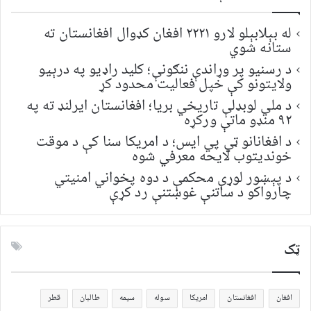
له بېلابېلو لارو ۲۲۲۱ افغان کډوال افغانستان ته
ستانه شوي
د رسنیو پر وړاندې ننګونې؛ کلید راډیو په درېیو
ولایتونو کې خپل فعالیت محدود کړ
د ملي لوبډلې تاریخي بریا؛ افغانستان ایرلنډ ته په
۹۲ منډو ماتې ورکړه
د افغانانو ټي پي ایس؛ د امریکا سنا کې د موقت
خونديتوب لایحه معرفي شوه
د پېښور لوړې محکمې د دوه پخواني امنیتي
چارواکو د ساتنې غوښتنې رد کړې
ټک
افغان
افغانستان
امریکا
سوله
سیمه
طالبان
قطر