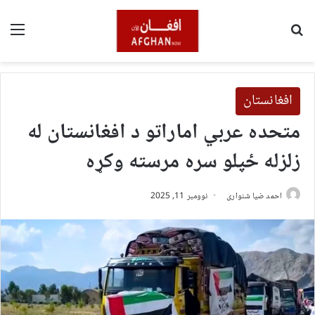
لټون
مین
افغانستان
متحده عربي اماراتو د افغانستان له
زلزله ځپلو سره مرسته وکړه
احمد ضیا شنواری
نوومبر 11, 2025