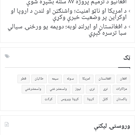
افغانیو د ترمیم پروژه ۸۷ سلنه بشپړه شوې
د امریکا او ناټو امنیت؛ واشنګټن او لندن د اروپا او
اوکراین پر وضعیت خبرې وکړې
د افغانستان او ایرلنډ لوبه؛ دویمه یو ورځنۍ سیالي
سبا ترسره کېږي
ټک
افغان
افغانستان
امریکا
سوله
سیمه
طالبان
قطر
مزاکرات
نړی
نړۍ
نیوز
ولسمشر غني
ولسمشرغني
پاکستان
کابل
کرونا
کرونا ویروس
کرکټ
وروستۍ ليکنې