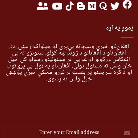
زموږ په اړه
افغان‌ناو خبري ویب‌پاڼه بې‌پرې او خپلواکه رسنۍ ده.
افغان‌ناو د افغانانو د ژوند ښه کولو، ستونزو ته یې
انعکاس ورکولو او غږ یې تر مسئولینو رسولو کې خپل
ځان ولس ته مسئول بولي. افغان‌ناو په ټول بې پرې‌توب
او د کره سرچینو پر بنسټ تر نورو مخکې خبري پوښښ
خپل ولس ته رسوي.
Enter
your