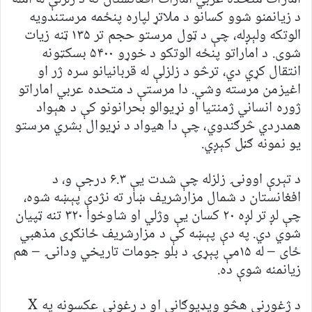
د زیانمنو شوو کسانو د ملاتړ لپاره پنځمه مرستندویه
الوتکه ولېږله، چې د ټول مرستو حجم تر ۱۳۵ ټنه زیات
شوی. د اماراتو پنځه الوتکو د خوړو ۵۴۰۰ بسکټونه
انتقال کړي دي، ترڅو د زلزلې له قربانیانو سره ژر او
اغیزمن مرسته وشي. دا مرستې د متحده عربي اماراتو
ژوره انساني ژمنتیا او نړیوالو بحرانونو کې د هېواد
همدردي څرګندوي، چې دا هیواد د نړیوال بشري مرستو
یو نمونه ګڼل کېږي.
د تېرې اوونۍ زلزله چې شدت یې ۶.۳ درجې و، د
افغانستان د شمال مزارشریف ښار ته نژدې پېښه شوه،
چې لږ تر لږه ۲۰ کسان یې وژلي او شاوخوا ۳۲۰ تنه ټپیان
شوي دي. په دې پېښه کې د مزارشریف ځانګړی مذهبي
ځای – له ۱۵مې پېړۍ د بلو جومات تاریخي ودانۍ – هم
زیانمنه شوې ده.
د ژغورنې هڅو ویډیوګانې او د رغونې عکسونه په X