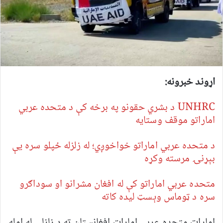
اړوند خبرونه:
UNHRC د بشري حقونو په برخه کې د متحده عربي
اماراتو موقف وستایه
د متحده عربي اماراتو خواخوږي؛ له زلزله ځپلو سره یې
بېړنۍ مرسته وکړه
متحده عربي اماراتو کې له افغان مشرانو او سوداګرو
سره د ټوماس وېسټ لیده کاته
امارات متحده عربي امارات افغانستان ته د زلزلې له امله