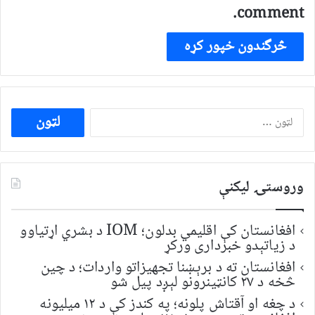
comment.
ددی
لپاره
لټون:
وروستۍ ليکنې
افغانستان کې اقلیمي بدلون؛ IOM د بشري اړتیاوو
د زیاتېدو خبرداری ورکړ
افغانستان ته د برېښنا تجهیزاتو واردات؛ د چین
څخه د ۲۷ کانټینرونو لېږد پیل شو
د چغه او آقتاش پلونه؛ په کندز کې د ۱۲ میلیونه