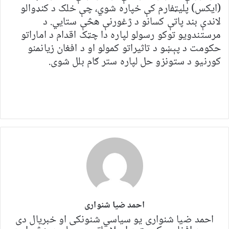
(ایکس) پلیټفارم کې خپاره شوي، چې خلک د کنډوالو
لاندې بند پاتې کسانو د ژغورنې هڅې ستایي. د
مرستندویو توکو رسولو لپاره دا چټک اقدام د اماراتو
حکومت د پېښو د تاثیراتو کمولو او د افغان زیانمنو
کورنیو د ستونزو حل لپاره ستر ګام بلل شوی.
احمد ضیا شنواری
احمد ضیا شنواری یو سياسي شنونکی او خبریال دی