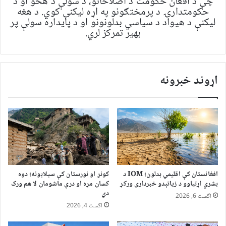
چې د افغان حکومت د اصلاحاتو، د سولې د هڅو او د
حکومتدارۍ د پرمختګونو په اړه لیکنې کوي. د هغه
لیکنې د هیواد د سیاسي بدلونونو او د پایداره سولې پر
بهیر تمرکز لري.
اړوند خبرونه
افغانستان کې اقلیمي بدلون؛ IOM د
کونړ او نورستان کې سېلابونه؛ دوه
بشري اړتیاوو د زیاتېدو خبرداری ورکړ
کسان مړه او درې ماشومان لا هم ورک
دي
اگست 6, 2026
اگست 4, 2026