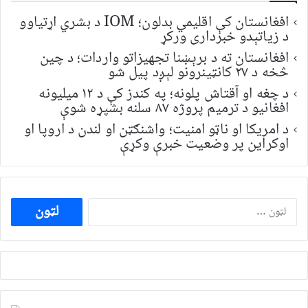
افغانستان کې اقلیمي بدلون؛ IOM د بشري اړتیاوو
د زیاتېدو خبرداری ورکړ
افغانستان ته د برېښنا تجهیزاتو واردات؛ د چین
څخه د ۲۷ کانټینرونو لېږد پیل شو
د چغه او آقتاش پلونه؛ په کندز کې د ۱۲ میلیونه
افغانیو د ترمیم پروژه ۸۷ سلنه بشپړه شوې
د امریکا او ناټو امنیت؛ واشنګټن او لندن د اروپا او
اوکراین پر وضعیت خبرې وکړې
ددی
لپاره
لټون: