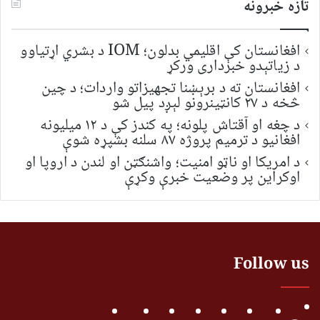
تازه خبرونه
افغانستان کې اقلیمي بدلون؛ IOM د بشري اړتیاوو
د زیاتېدو خبرداری ورکړ
افغانستان ته د برېښنا تجهیزاتو واردات؛ د چین
څخه د ۲۷ کانټینرونو لېږد پیل شو
د چغه او آقتاش پلونه؛ په کندز کې د ۱۲ میلیونه
افغانیو د ترمیم پروژه ۸۷ سلنه بشپړه شوې
د امریکا او ناټو امنیت؛ واشنګټن او لندن د اروپا او
اوکراین پر وضعیت خبرې وکړې
Follow us