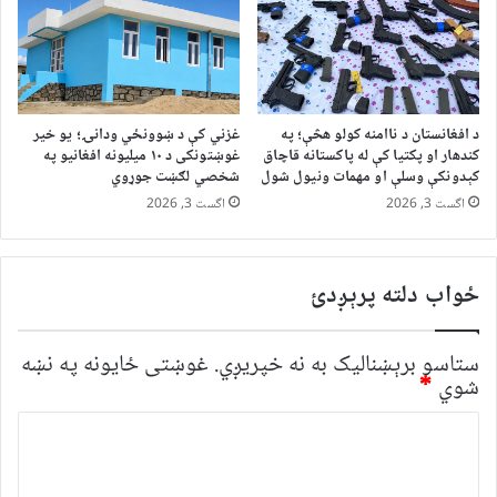
د افغانستان د ناامنه کولو هڅې؛ په
غزني کې د ښوونځي ودانۍ؛ یو خیر
کندهار او پکتیا کې له پاکستانه قاچاق
غوښتونکی د ۱۰ میلیونه افغانیو په
کېدونکې وسلې او مهمات ونیول شول
شخصي لګښت جوړوي
اگست 3, 2026
اگست 3, 2026
ځواب دلته پرېږدئ
ستاسو برېښناليک به نه خپريږي.
غوښتى ځایونه په نښه
شوي
*
څ
ر
گ