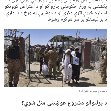
د پاکستان ډان ورځپانې په خپل راپور کې ویلي، چې د
یکشنبې په ورځ حکومتي چارواکو او د اعتراض کوونکو
استازو خبرې اترې وکړې او د دوشنبې په ورځ د دروازې
د پرانیستلو پر سر هوکړه وشوه.
د سپین بولد او چمن لاره
د پرلتوالو مشروع غوښتنې منل شوي؟