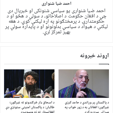
احمد ضیا شنواری
احمد ضیا شنواری یو سياسي شنونکی او خبریال دی
چې د افغان حکومت د اصلاحاتو، د سولې د هڅو او د
حکومتدارۍ د پرمختګونو په اړه لیکنې کوي. د هغه
لیکنې د هیواد د سیاسي بدلونونو او د پایداره سولې پر
بهیر تمرکز لري.
اړوند خبرونه
د پاکستان پر وړاندې د حامد کرزي
د اسحاق ډار څرګندونو ته غبرګون؛
غبرګون؛ افغانان به د زور ځواب په
طالبان: د پاکستان امنیتي ستونزې دې
مېړانې سره ورکړي
افغانستان ته نه منسوبېږي