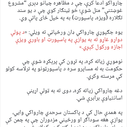
چارواکو ادعا کړې، چې د مظاهره چیانو ډېری “مشروع
غوښتنې” منل شوې؛ خو ټینګار کوي چې د یو سند
تګلاره (ویزه، پاسپورټ) به په خپل ځای پاتې وي.
یوه جګپوړي چارواکي ډان ورځپاڼې ته ویلي: «
د پولې
دواړو غاړو ته به یوازې په پاسپورټ او باوري ویزې
اجازه ورکول کېږي.»
نوموړي زیاته کړه، په تړون کې پرېکړه شوې چې
حکومت به له مساپرو سره د پاسپورټونو په ترلاسه کولو
کې مرسته وکړي.
دغه چارواکي زیاته کړه، دوی ته به ټولې اړینې
اسانتیاوې برابرې شي.
په همدې حال کې د پاکستان سرحدي چارواکي وايي،
یوازې هغه سوداګر او ورځیني مزدوران چې په چمن کې