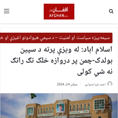
لټون
مین
سیمه‌ییزه سیاست او امنیت – د سیمې هیوادونو اغیزې او خب
اسلام اباد: له ویزې پرته د سپین
بولدک-چمن پر دروازه خلک تګ راتګ
نه شي کولی
احمد ضیا شنواری
جولای 24, 2024