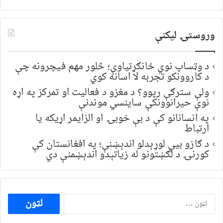
وروستۍ ليکنې
د وټساپ نوي ځانګړتیاوې؛ څلور مهم فیچرونه چې
د کاروونکو تجربه لا اسانه کوي
ولې سترګې رپوو؟ د مغزو د فعالیت او تمرکز په اړه
نوې حیرانوونکې ساینسي موندنې
په انسانانو کې د بې خوبۍ او الزایمر اړیکه یا
ارتباط
د ګازو بیې لوړېدلو اندېښنې؛ په افغانستان کې
کورنۍ د لګښتونو له زیاتېدو اندېښمنې دي
ددی
لپاره
لټون: