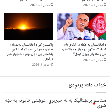
جولای 27, 2026
جولای 25, 2026
د افغانستان په هکله د اڅکزي تازه
پاکستان کې د افغانستان بریدونه؛
ادعا؛ “د جګړې پر مهال په پاکستان
طالبان د هوايي عملیاتو ادعا کوي،
کې وسله‌وال روزل کېدل”
پاکستان یې د ډرونونو د شنډولو خبر
ورکوي
جولای 23, 2026
جولای 1, 2026
ځواب دلته پرېږدئ
ستاسو برېښناليک به نه خپريږي.
غوښتى ځایونه په نښه
شوي
*