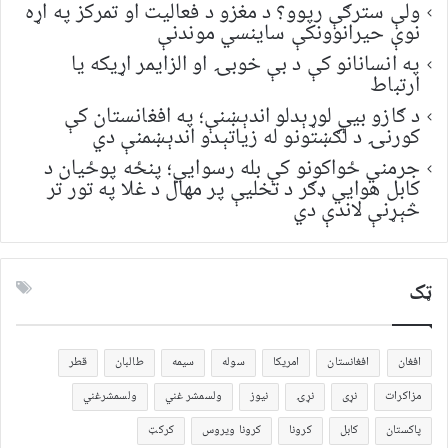
ولې سترګې رپوو؟ د مغزو د فعالیت او تمرکز په اړه
نوې حیرانوونکې ساینسي موندنې
په انسانانو کې د بې خوبۍ او الزایمر اړیکه یا
ارتباط
د ګازو بیې لوړېدلو اندېښنې؛ په افغانستان کې
کورنۍ د لګښتونو له زیاتېدو اندېښمنې دي
جرمني ځواکونو کې بله رسوايي؛ پنځه پوځیان د
کابل هوايي ډګر د تخلیې پر مهال د غلا په تور تر
څېړنې لاندې دي
ټک
افغان
افغانستان
امریکا
سوله
سیمه
طالبان
قطر
مزاکرات
نړی
نړۍ
نیوز
ولسمشر غني
ولسمشرغني
پاکستان
کابل
کرونا
کرونا ویروس
کرکټ