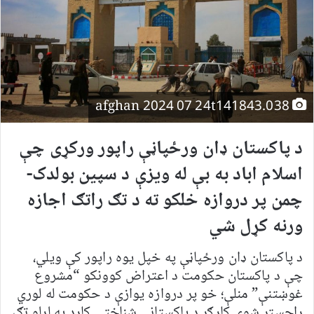
afghan 2024 07 24t141843.038
د پاکستان ډان ورځپاڼې راپور ورکړی چې
اسلام اباد به بې له ویزې د سپین بولدک-
چمن پر دروازه خلکو ته د تګ راتګ اجازه
ورنه کړل شي
د پاکستان ډان ورځپاڼې په خپل یوه راپور کې ویلي،
چې د پاکستان حکومت د اعتراض کوونکو “مشروع
غوښتنې” منلې؛ خو پر دروازه یوازې د حکومت له لوري
راجسټر شوي کارګر د پاکستاني شناختي کارډ په لرلو تګ