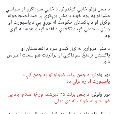
د چمن ټولو ځايي ګوندونو، د ځايي سوداګرو او سیاسي
مشرانو په یوه خوله د دغې پرېکړې پر ضد احتجاجونه
وکړل او د پاکستان حکومت له لوري یې د پاسپورټ او
ویزې د حتمي کېدو تګلارې د لغوه کېدو غوښتنه کړې
وه.
د دغې دروازې له تړل کېدو سره د افغانستان او
پاکستان ترمنځ سوداګري او ټرانزیټ هم سخت اغېزمن
شو.
نور ولولئ:
د چمن پرلت ګډونوالو په چمن کې د
پاسپورټ اداره تړلي ده
نور ولولئ:
د چمن پرلت ۳۵ دېرشمه ورځ؛ اسلام اباد یې
غوښتنو ته ځواب نه دی ویلی