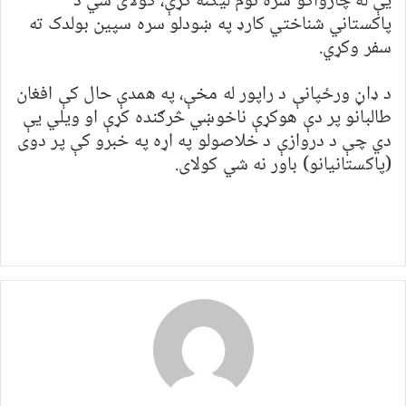
یې له چارواکو سره نوم لیکنه کړې، کولای شي د
پاکستاني شناختي کارډ په ښودلو سره سپین بولدک ته
سفر وکړي.
د ډاڼ ورځپانې د راپور له مخې، په همدې حال کې افغان
طالبانو پر دې هوکړې ناخوښي څرګنده کړې او ویلي یې
دي چې د دروازې د خلاصولو په اړه په خبرو کې پر دوی
(پاکستانیانو) باور نه شي کولای.