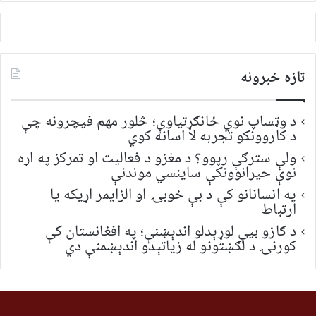
تازه خبرونه
د وټساپ نوي ځانګړتیاوې؛ څلور مهم فیچرونه چې
د کاروونکو تجربه لا اسانه کوي
ولې سترګې رپوو؟ د مغزو د فعالیت او تمرکز په اړه
نوې حیرانوونکې ساینسي موندنې
په انسانانو کې د بې خوبۍ او الزایمر اړیکه یا
ارتباط
د ګازو بیې لوړېدلو اندېښنې؛ په افغانستان کې
کورنۍ د لګښتونو له زیاتېدو اندېښمنې دي