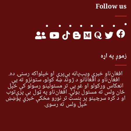
Follow us
زموږ په اړه
افغان‌ناو خبري ویب‌پاڼه بې‌پرې او خپلواکه رسنۍ ده.
افغان‌ناو د افغانانو د ژوند ښه کولو، ستونزو ته یې
انعکاس ورکولو او غږ یې تر مسئولینو رسولو کې خپل
ځان ولس ته مسئول بولي. افغان‌ناو په ټول بې پرې‌توب
او د کره سرچینو پر بنسټ تر نورو مخکې خبري پوښښ
خپل ولس ته رسوي.