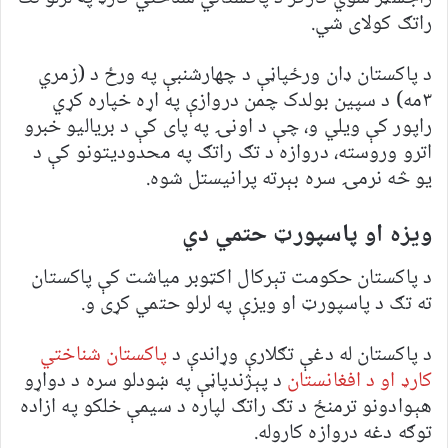
راتګ کولای شي.
د پاکستان ډان ورځپاڼې د چهارشنبې په ورځ د (زمري
۳مه) د سپین بولدک چمن دروازې په اړه خپاره کړي
راپور کې ویلي و، چې د اونۍ په پای کې د بریالیو خبرو
اترو وروسته، دروازه د تګ راتګ په محدودیتونو کې د
یو څه نرمۍ سره بېرته پرانیستل شوه.
ویزه او پاسپورټ حتمي دي
د پاکستان حکومت تېرکال اکټوبر میاشت کې پاکستان
ته تګ د پاسپورټ او ویزې په لرلو حتمي کړی و.
د پاکستان له دغې تګلارې وړاندې د
پاکستان شناختي
کارډ او د افغانستان
د پېژندپاڼې په ښودلو سره د دواړو
هېوادونو ترمنځ د تګ راتګ لپاره د سیمې خلکو په ازاده
توګه دغه دروازه کاروله.