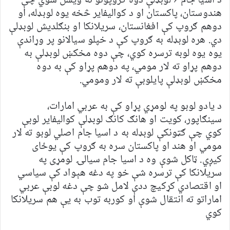
د اسیا جام ۶ لوبډلې دوه ګروپونو ته ویشل شوي چې
هندوستان، پاکستان او د کوالیفایر څخه یوه لوبډله، او
دوهم ګروپ کې افغانستان، سریلانکا او بنګلدیش لوبډلې
دي. هره لوبډله به ګروپ کې د خپلو سیالانو پر وړاندې
یوه یوه لوبه ترسره کوي، چې دوه مخکښ لوبډلې به
دوهم پړاو ته لار مومي، په دوهم پړاو کې به دوه
مخکښ لوبډلې پایلوبې ته لار ومومي.
د یادو لوبو په لومړي پړاو کې به عربي امارات،
سینګاپور، کویت او هانګ کانګ لوبډلې کوالیفایر لوبې
کوي چې ګټونکې لوبډله به د اسیا جام اصلي لوبو ته لار
مومي او هند او پاکستان سره به ګروپ کې یوځای
کیږي. ټاکل شوې وه د اسیا جام سیالۍ لومړی په
سریلانکا کې ترسره شې خو په دغه هېواد کې سیاسي
او اقتصادي کړکیچ ددې لامل شو چې دغه لوبې عربي
اماراتو ته انتقال شوې او کوربه توب به یې هم سریلانکا
کوي