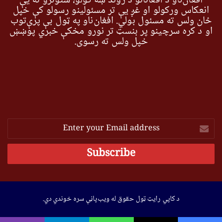
افغان‌ناو د افغانانو د ژوند ښه کولو، ستونزو ته یې
انعکاس ورکولو او غږ یې تر مسئولینو رسولو کې خپل
ځان ولس ته مسئول بولي. افغان‌ناو په ټول بې پرې‌توب
او د کره سرچینو پر بنسټ تر نورو مخکې خبري پوښښ
خپل ولس ته رسوي.
Enter
your
Email
address
د کاپي رایټ ټول حقوق له ویب‌پاڼې سره خوندي دي.