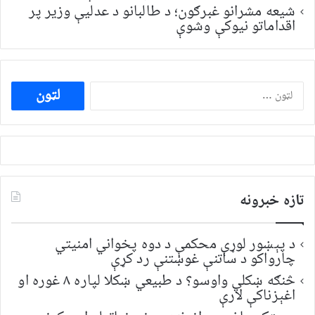
شیعه مشرانو غبرګون؛ د طالبانو د عدلیې وزیر پر
اقداماتو نیوکې وشوې
ددی
لپاره
لټون:
تازه خبرونه
د پېښور لوړې محکمې د دوه پخواني امنیتي
چارواکو د ساتنې غوښتنې رد کړې
څنګه ښکلي واوسو؟ د طبیعي ښکلا لپاره ۸ غوره او
اغېزناکې لارې