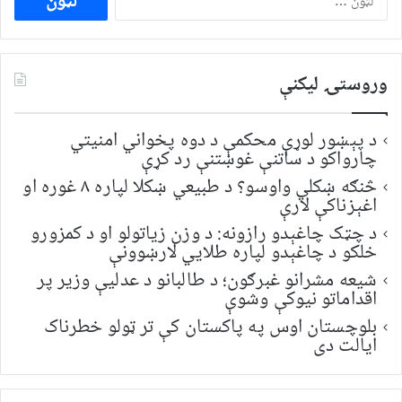
لپاره
لټون:
وروستۍ ليکنې
د پېښور لوړې محکمې د دوه پخواني امنیتي
چارواکو د ساتنې غوښتنې رد کړې
څنګه ښکلي واوسو؟ د طبیعي ښکلا لپاره ۸ غوره او
اغېزناکې لارې
د چټک چاغېدو رازونه: د وزن زیاتولو او د کمزورو
خلکو د چاغېدو لپاره طلایي لارښوونې
شیعه مشرانو غبرګون؛ د طالبانو د عدلیې وزیر پر
اقداماتو نیوکې وشوې
بلوچستان اوس په پاکستان کې تر ټولو خطرناک
ایالت دی