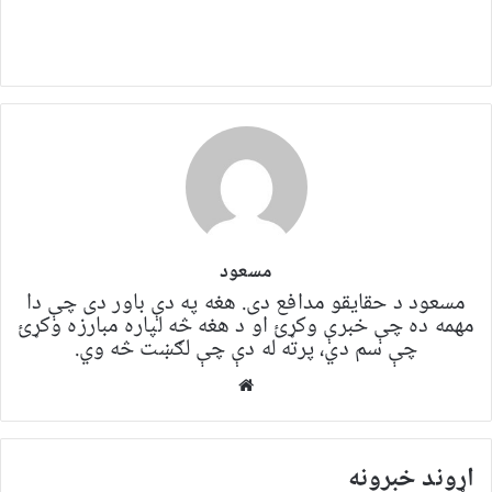
مسعود
مسعود د حقایقو مدافع دی. هغه په ​​​​دې باور دی چې دا
مهمه ده چې خبرې وکړئ او د هغه څه لپاره مبارزه وکړئ
چې سم دي، پرته له دې چې لګښت څه وي.
Website
اړوند خبرونه