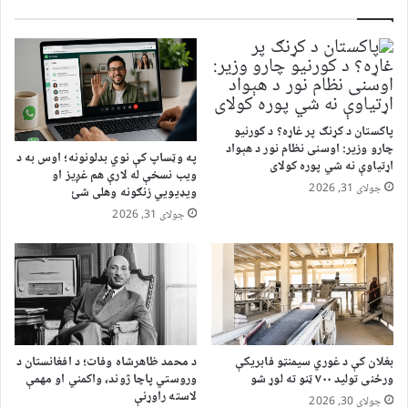
پاکستان د کړنګ پر غاړه؟ د کورنیو
چارو وزیر: اوسنی نظام نور د هېواد
په وټساپ کې نوي بدلونونه؛ اوس به د
اړتیاوې نه شي پوره کولای
ویب نسخې له لارې هم غږیز او
جولای 31, 2026
ویډیويي زنګونه وهلی شئ
جولای 31, 2026
بغلان کې د غوري سیمنټو فابریکې
د محمد ظاهرشاه وفات؛ د افغانستان د
ورځنی تولید ۷۰۰ ټنو ته لوړ شو
وروستي پاچا ژوند، واکمني او مهمې
لاسته راوړنې
جولای 30, 2026