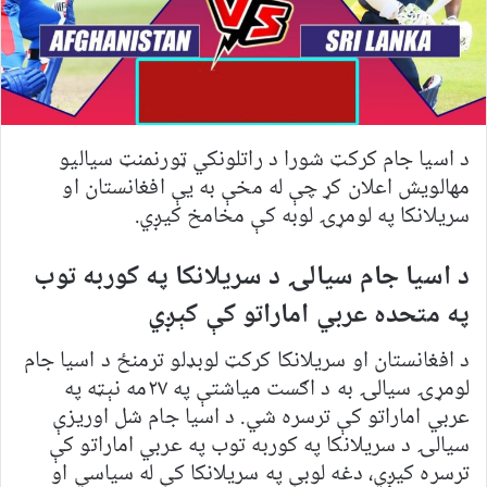
د اسیا جام کرکټ شورا د راتلونکي ټورنمنټ سیالیو
مهالویش اعلان کړ چې له مخې به یې افغانستان او
سریلانکا په لومړۍ لوبه کې مخامخ کیږي.
د اسیا جام سیالۍ د سریلانکا په کوربه توب
په متحده عربي اماراتو کې کېږي
د افغانستان او سریلانکا کرکټ لوبډلو ترمنځ د اسیا جام
لومړۍ سیالۍ به د اګست میاشتې په ۲۷مه نېټه په
عربي اماراتو کې ترسره شي. د اسیا جام شل اوریزې
سیالۍ د سریلانکا په کوربه توب په عربي اماراتو کې
ترسره کیږي، دغه لوبې په سریلانکا کې له سیاسي او