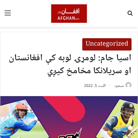
لټون
مین
Uncategorized
اسیا جام: لومړۍ لوبه کې افغانستان
او سریلانکا مخامخ کیږي
مسعود
اگست 5, 2022