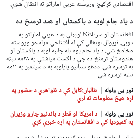
اقتصادي کړکیچ وروسته عربي اماراتو ته انتقال شوې.
د یاد جام لوبه د پاکستان او هند ترمنځ ده
افغانستان او سریلانکا لوبډلې به د عربي اماراتو په
دوبۍ نړیوال لوبغالي کې له افتتاحي مراسمو وروسته
مخامخ شي. د یاد جام یوه بله جالبه لوبه د پاکستان او
هندوستان ترمنځ ده چې د اګست میاشتې په ۲۸مه نېټه
به ترسره شي. ددغو سیالیو پایلوبه به د سپتمبر په ۱۱مه
نېټه ترسره شي
نور یی ولوله |
طالبان:کابل کې د ظواهري د حضور په
اړه هیڅ معلومات نه لري
نور یی ولوله |
د امریکا او قطر د باندنیو چارو وزیران
په کمبوډیا کې د افغانستان په اړه خبرې کړي