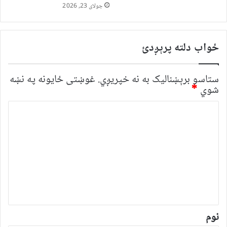
جولای 23, 2026
ځواب دلته پرېږدئ
ستاسو برېښناليک به نه خپريږي.
غوښتى ځایونه په نښه
شوي
*
څ
ر
گ
ن
د
و
ن
*
نوم