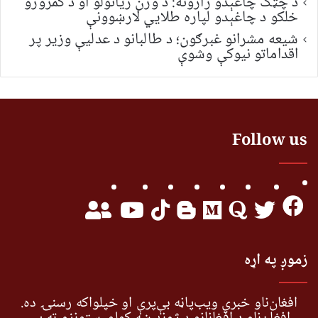
د چټک چاغېدو رازونه: د وزن زیاتولو او د کمزورو
خلکو د چاغېدو لپاره طلایي لارښوونې
شیعه مشرانو غبرګون؛ د طالبانو د عدلیې وزیر پر
اقداماتو نیوکې وشوې
Follow us
زموږ په اړه
افغان‌ناو خبري ویب‌پاڼه بې‌پرې او خپلواکه رسنۍ ده.