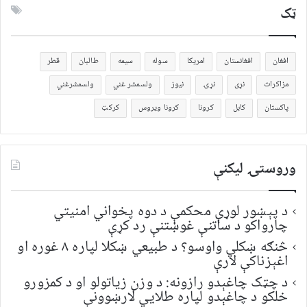
ټک
افغان
افغانستان
امریکا
سوله
سیمه
طالبان
قطر
مزاکرات
نړی
نړۍ
نیوز
ولسمشر غني
ولسمشرغني
پاکستان
کابل
کرونا
کرونا ویروس
کرکټ
وروستۍ ليکنې
د پېښور لوړې محکمې د دوه پخواني امنیتي
چارواکو د ساتنې غوښتنې رد کړې
څنګه ښکلي واوسو؟ د طبیعي ښکلا لپاره ۸ غوره او
اغېزناکې لارې
د چټک چاغېدو رازونه: د وزن زیاتولو او د کمزورو
خلکو د چاغېدو لپاره طلایي لارښوونې