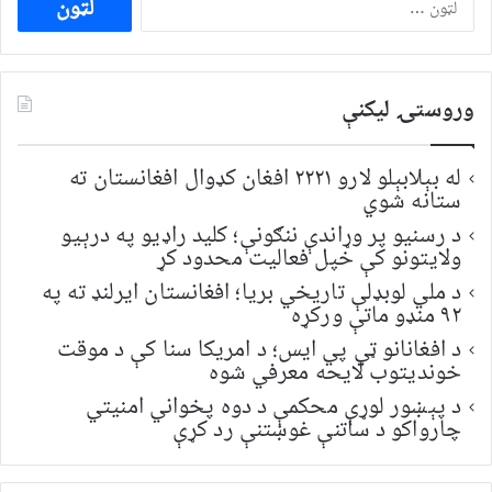
لپاره
لټون:
وروستۍ ليکنې
له بېلابېلو لارو ۲۲۲۱ افغان کډوال افغانستان ته
ستانه شوي
د رسنیو پر وړاندې ننګونې؛ کلید راډیو په درېیو
ولایتونو کې خپل فعالیت محدود کړ
د ملي لوبډلې تاریخي بریا؛ افغانستان ایرلنډ ته په
۹۲ منډو ماتې ورکړه
د افغانانو ټي پي ایس؛ د امریکا سنا کې د موقت
خونديتوب لایحه معرفي شوه
د پېښور لوړې محکمې د دوه پخواني امنیتي
چارواکو د ساتنې غوښتنې رد کړې