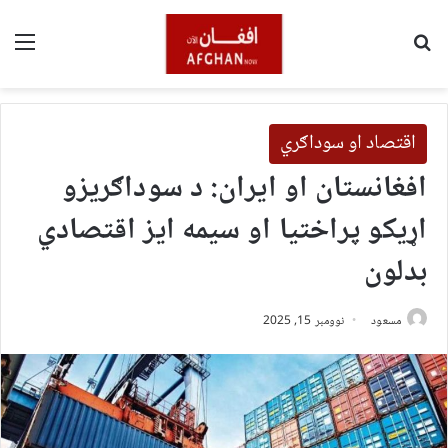
لټون
مین
اقتصاد او سوداګري
افغانستان او ایران: د سوداګریزو
اړیکو پراختیا او سیمه ایز اقتصادي
بدلون
مسعود
نوومبر 15, 2025