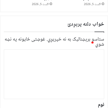
اگست 5, 2026
اگست 5, 2026
ځواب دلته پرېږدئ
ستاسو برېښناليک به نه خپريږي.
غوښتى ځایونه په نښه
شوي
*
څ
ر
گ
ن
د
و
ن
*
نوم