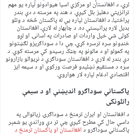
لري، د افغانستان او مرکزي اسیا هیوادونو لپاره یو مهم
ترانزیتي دهلیز بلل کیږي. د هند په مرسته د دې بندر
پراختیا، د افغانستان لپاره یې له پاکستان څخه د وتلو
بدیل لاره پرانیستې ده. د چابهار له لارې، افغانستان
کولی شي خپل واردات او صادرات په اسانۍ او لږو
خنډونو سره ترسره کړي، چې دا د سوداګریزو لګښتونو
په کمولو او د مالونو په چټک رسیدو کې مرسته کوي. د
دې بندر له لارې د افغانستان سوداګري د نړیوالو بازارونو
سره د مستقیم نښلیدو فرصت ورکوي او د سیمه ایز
اقتصادي ادغام لپاره لار هواروي.
پاکستاني سوداګرو اندیښنې او د سیمې
راتلونکی
د افغانستان او ایران ترمنځ د سوداګرۍ زیاتوالی په
داسې حال کې مطرح کیږي چې تر دې وړاندې یو شمېر
پاکستاني سوداګرو د
افغانستان او پاکستان ترمنځ د