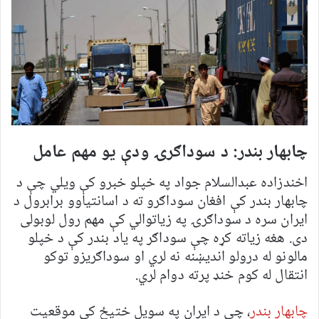
چابهار بندر: د سوداګرۍ ودې یو مهم عامل
اخندزاده عبدالسلام جواد په خپلو خبرو کې ویلي چې د
چابهار بندر کې افغان سوداګرو ته د اسانتیاوو برابرول د
ایران سره د سوداګرۍ په زیاتوالي کې مهم رول لوبولی
دی. هغه زیاته کړه چې سوداګر په یاد بندر کې د خپلو
مالونو له درولو اندیښنه نه لري او سوداګریزو توکو
انتقال له کوم خنډ پرته دوام لري.
چابهار بندر
، چې د ایران په سویل ختیځ کې موقعیت