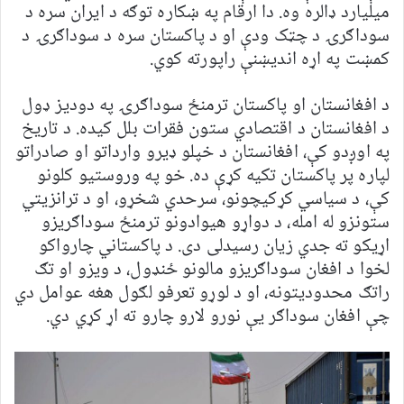
میلیارد ډالره وه. دا ارقام په ښکاره توګه د ایران سره د
سوداګرۍ د چټک ودې او د پاکستان سره د سوداګرۍ د
کمښت په اړه اندیښنې راپورته کوي.
د افغانستان او پاکستان ترمنځ سوداګرۍ په دودیز ډول
د افغانستان د اقتصادي ستون فقرات بلل کیده. د تاریخ
په اوږدو کې، افغانستان د خپلو ډیرو وارداتو او صادراتو
لپاره پر پاکستان تکیه کړې ده. خو په وروستیو کلونو
کې، د سیاسي کړکیچونو، سرحدي شخړو، او د ترانزیتي
ستونزو له امله، د دواړو هیوادونو ترمنځ سوداګریزو
اړیکو ته جدي زیان رسیدلی دی. د پاکستاني چارواکو
لخوا د افغان سوداګریزو مالونو ځنډول، د ویزو او تګ
راتګ محدودیتونه، او د لوړو تعرفو لګول هغه عوامل دي
چې افغان سوداګر یې نورو لارو چارو ته اړ کړي دي.