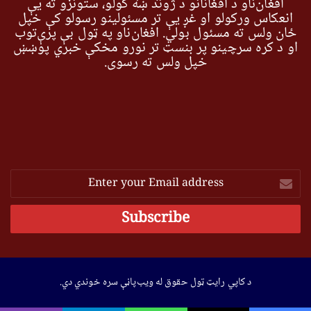
افغان‌ناو د افغانانو د ژوند ښه کولو، ستونزو ته یې
انعکاس ورکولو او غږ یې تر مسئولینو رسولو کې خپل
ځان ولس ته مسئول بولي. افغان‌ناو په ټول بې پرې‌توب
او د کره سرچینو پر بنسټ تر نورو مخکې خبري پوښښ
خپل ولس ته رسوي.
Enter
your
Email
address
د کاپي رایټ ټول حقوق له ویب‌پاڼې سره خوندي دي.