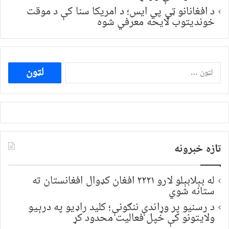
د افغانانو ټي پي ایس؛ د امریکا سنا کې د موقت
خونديتوب لایحه معرفي شوه
ددی
لپاره
لټون:
تازه خبرونه
له بېلابېلو لارو ۲۲۲۱ افغان کډوال افغانستان ته
ستانه شوي
د رسنیو پر وړاندې ننګونې؛ کلید راډیو په درېیو
ولایتونو کې خپل فعالیت محدود کړ