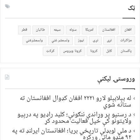
ټک
افغان
افغانستان
امریکا
سوله
سیمه
طالبان
قطر
مزاکرات
نړی
نړۍ
نیوز
ولسمشر غني
ولسمشرغني
پاکستان
کابل
کرونا
کرونا ویروس
کرکټ
وروستۍ ليکنې
له بېلابېلو لارو ۲۲۲۱ افغان کډوال افغانستان ته
ستانه شوي
د رسنیو پر وړاندې ننګونې؛ کلید راډیو په درېیو
ولایتونو کې خپل فعالیت محدود کړ
د ملي لوبډلې تاریخي بریا؛ افغانستان ایرلنډ ته په
۹۲ منډو ماتې ورکړه