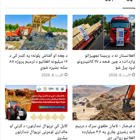
افغانستان ته د برېښنا تجهیزاتو
د چغه او آقتاش پلونه؛ په کندز کې د
واردات؛ د چین څخه د ۲۷ کانټینرونو
۱۲ میلیونه افغانیو د ترمیم پروژه ۸۷
لېږد پیل شو
سلنه بشپړه شوې
اگست 6, 2026
اگست 6, 2026
د قیصار – لامان حلقوي سړک د درېیم
کابل کې نړیوال نندارتون؛ د کرنې او
لاټ رغنیزې چارې په ۴.۶ میلیارده
مالدارۍ لومړنی نړیوال نندارتون
افغانیو روانې دي
پیلېږي