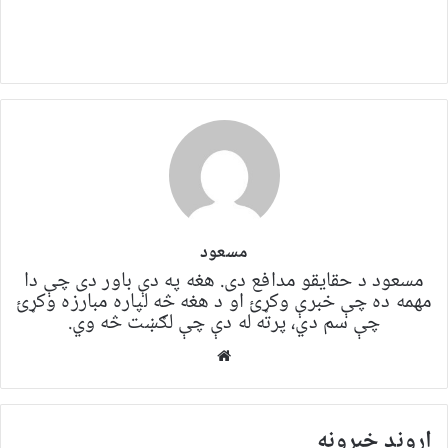
مسعود
مسعود د حقایقو مدافع دی. هغه په ​​​​دې باور دی چې دا
مهمه ده چې خبرې وکړئ او د هغه څه لپاره مبارزه وکړئ
چې سم دي، پرته له دې چې لګښت څه وي.
Website
اړوند خبرونه