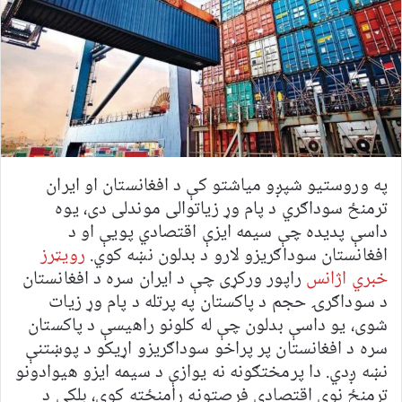
په وروستیو شپږو میاشتو کې د افغانستان او ایران
ترمنځ سوداګري د پام وړ زیاتوالی موندلی دی، یوه
داسې پدیده چې سیمه ایزې اقتصادي پویې او د
افغانستان سوداګریزو لارو د بدلون نښه کوي.
رویټرز
خبري اژانس
راپور ورکړی چې د ایران سره د افغانستان
د سوداګرۍ حجم د پاکستان په پرتله د پام وړ زیات
شوی، یو داسې بدلون چې له کلونو راهیسې د پاکستان
سره د افغانستان پر پراخو سوداګریزو اړیکو د پوښتنې
نښه ږدي. دا پرمختګونه نه یوازې د سیمه ایزو هیوادونو
ترمنځ نوي اقتصادي فرصتونه رامنځته کوي، بلکې د