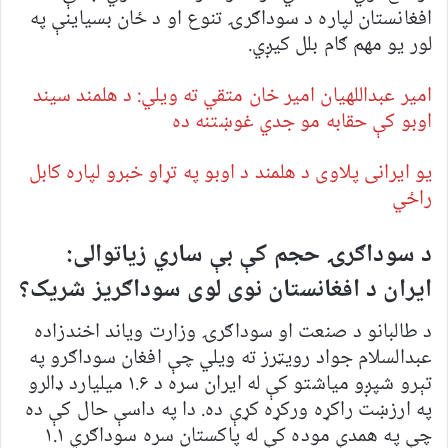
افغانستان لپاره د سوداګرۍ تنوع او د ځان بسیاینې په
لور یو مهم ګام بلل کیږي.
امیر عبداللهیان امیر خان متقي ته ویلي: د هلمند سیند
اوبو کې حقابه مو جدي غوښتنه ده
یو ایرانی پلاوی د هلمند د اوبو په تړاو خبرو لپاره کابل
راځي
د سوداګرۍ حجم کې بې ساري زیاتوالی:
ایران د افغانستان نوی لوی سوداګریز شریک؟
د طالبانو د صنعت او سوداګرۍ وزارت ویاند اخندزاده
عبدالسلام جواد رویټرز ته ویلي چې افغان سوداګرو په
تېرو شپږو میاشتو کې له ایران سره د ۱.۶ میلیارد ډالرو
په ارزښت راکړه ورکړه کړې ده. دا په داسې حال کې ده
چې په همدې موده کې له پاکستان سره سوداګري ۱.۱