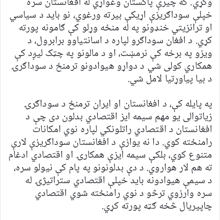
وکړي. که چیرې پاکستان وغواړي له افغانستان سره
خپلې سوداګریزې اړیکې بیرته ورغوي، نو باید د سیاسي
او ترانزیتي خنډونو په له منځه وړلو کې ګامونه پورته
کړي. د افغان سوداګرو لپاره د اسانتیاوو برابرول، د
ویزو په برخه کې نرمښت، او د مالونو په چټک لیږد کې
همکاري کولی شي د دواړو هیوادونو ترمنځ د سوداګرۍ
د بیا پیاوړتیا لامل شي.
په پایله کې، د افغانستان او ایران ترمنځ د سوداګرۍ
زیاتوالی یو مهم سیمه ایز اقتصادي بدلون دی چې د
افغانستان د اقتصادي راتلونکي لپاره نوي امکانات
رامنځته کوي. دا نه یوازې د افغانستان سوداګریزې لارې
متنوع کوي، بلکې سیمه ایزې همکارۍ او اقتصادي ادغام
ته هم لار هواروي. د دې بدلونونو په پام کې نیولو سره،
د سیمې هیوادونه باید خپلې اقتصادي ستراتیژۍ له
سره وارزوي ترڅو د نوي رامنځته شوي اقتصادي
چاپیریال څخه ګټه پورته کړي.