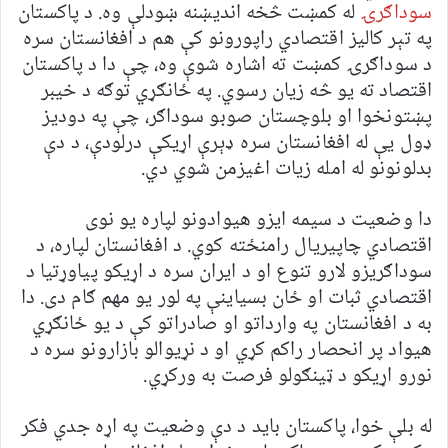
سوداګرۍ
له کمښت څخه اندیښنه ښودلې وه. د پاکستان
په تېر کالیز اقتصادي راپورونو کې هم د افغانستان سره
د سوداګرۍ کمښت ته اشاره شوې وه، چې دا د پاکستان
اقتصاد ته یو څه زیان رسوي. په ځانګړي توګه د خیبر
پښتونخوا او بلوچستان صوبو سوداګر، چې په دودیز
ډول یې له افغانستان سره ډېرې اړیکې درلودې، د دې
بدلونونو له امله زیات اغیزمن شوي دي.
دا وضعیت د سیمه ایزو هیوادونو لپاره یو نوی
اقتصادي چاپیریال رامنځته کوي. د افغانستان لپاره، د
سوداګریزو لارو تنوع او د ایران سره د اړیکو پیاوړتیا د
اقتصادي ثبات او ځان بسیاینې په لور یو مهم ګام دی. دا
به د افغانستان په وارداتو او صادراتو کې د یو ځانګړي
هیواد پر انحصار راکم کړي او د نړیوالو بازارونو سره د
نورو اړیکو د ټینګولو فرصت به ورکړي.
له بلې خوا، پاکستان باید د دې وضعیت په اړه جدي فکر