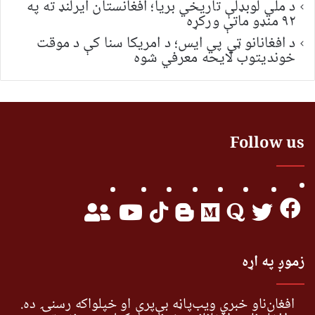
د ملي لوبډلې تاریخي بریا؛ افغانستان ایرلنډ ته په
۹۲ منډو ماتې ورکړه
د افغانانو ټي پي ایس؛ د امریکا سنا کې د موقت
خونديتوب لایحه معرفي شوه
Follow us
زموږ په اړه
افغان‌ناو خبري ویب‌پاڼه بې‌پرې او خپلواکه رسنۍ ده.