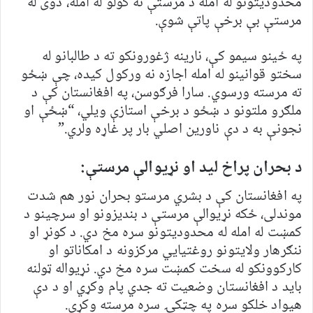
محدودیتونو له امله د مرستې نه کولو له امله، دوی له
مرستې بې برخې پاتې شوې.
په ځینو سیمو کې، نارینه ژغورونکو ته د طالبانو له
سختو قوانینو له امله اجازه نه ورکول کیده، چې ښځو
ته مرسته ورسوي. سارا فرګوسن، په افغانستان کې د
ملګرو ملتونو د ښځو د برخې استازې ویلي، “ښځې او
نجونې به د دې ناورین اصلي بار پر غاړه ولري.”
د بحران پراخ لید او نړیوالې مرستې:
په افغانستان کې د بشري مرستو بحران نور هم شدت
موندلی، ځکه نړیوالې مرستې د بندیزونو او سرچینو د
کمښت له امله له محدودیتونو سره مخ دي. د کونړ او
ننګرهار ولایتونو روغتیايي مرکزونه د امکاناتو او
کارکوونکو له سخت کمښت سره مخ دي. نړیواله ټولنه
باید د افغانستان وضعیت ته جدي پام وکړي او د دې
هیواد خلکو سره په چټکۍ سره مرسته وکړي.