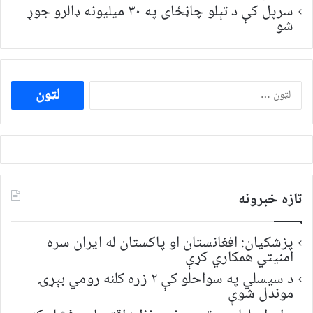
سرپل کې د تېلو چاڼځای په ۳۰ میلیونه ډالرو جوړ
شو
ددی
لپاره
لټون:
تازه خبرونه
پزشکیان: افغانستان او پاکستان له ایران سره
امنیتي همکاري کړې
د سیسلي په سواحلو کې ۲ زره کلنه رومي بېړۍ
موندل شوې