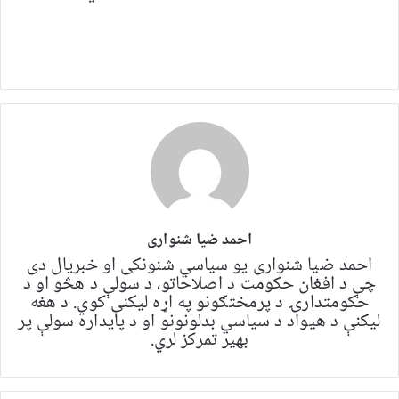
احمد ضیا شنواری
احمد ضیا شنواری یو سياسي شنونکی او خبریال دی
چې د افغان حکومت د اصلاحاتو، د سولې د هڅو او د
حکومتدارۍ د پرمختګونو په اړه لیکنې کوي. د هغه
لیکنې د هیواد د سیاسي بدلونونو او د پایداره سولې پر
بهیر تمرکز لري.