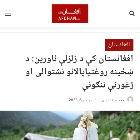
لټون
مین
افغانستان
افغانستان کې د زلزلې ناورین: د
ښځینه روغتیاپالانو نشتوالی او
ژغورنې ننګونې
احمد ضیا شنواری
سپتمبر 6, 2025