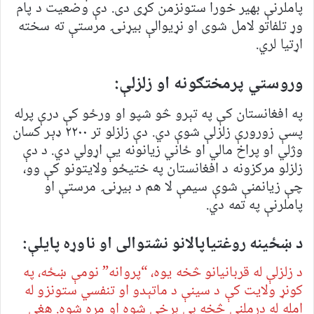
پاملرنې بهیر خورا ستونزمن کړی دی. دې وضعیت د پام
وړ تلفاتو لامل شوی او نړیوالې بیړنۍ مرستې ته سخته
اړتیا لري.
وروستي پرمختګونه او زلزلې:
په افغانستان کې په تېرو څو شپو او ورځو کې درې پرله
پسې زورورې زلزلې شوې دي. دې زلزلو تر ۲۲۰۰ ډېر کسان
وژلي او پراخ مالي او ځاني زیانونه یې اړولي دي. د دې
زلزلو مرکزونه د افغانستان په ختیځو ولایتونو کې وو،
چې زیانمنې شوې سیمې لا هم د بیړنۍ مرستې او
پاملرنې په تمه دي.
د ښځینه روغتیاپالانو نشتوالی او ناوړه پایلې:
د زلزلې له قربانیانو څخه یوه، “پروانه” نومې ښځه، په
کونړ ولایت کې د سینې د ماتېدو او تنفسي ستونزو له
امله له درملنې څخه بې برخې شوه او مړه شوه. هغې