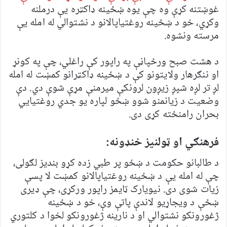
غوښتنه کړې وه چې یوه ښځینه ډاکټره یې درملنه
وکړي، خو د ښځینه روغتیاپالانو د نشتوالي له امله یې
مرسته ونشوه.
د هشت صبح ورځپاڼې په راپور کې راغلي، چې په کونړ
او ننګرهار ولایتونو کې د ښځینه ډاکټرانو کمښت له امله
لږ تر لږه شپږ زیږون لرونکې میرمنې مړې شوې دي. دې
وضعیت د زیانمنو شوو ښځو لپاره یو جدي روغتیایي
بحران رامنځته کړی دی.
فرهنګي او ټولنیز خنډونه:
د طالبانو حکومت د ښځو پر طبي زده کړو بندیز لګولی،
چې له امله یې د ښځینه روغتیاپالانو کمښت لا پسې
زیات شوی دی. نیویارک ټایمز راپور ورکړی، چې ډیری
ښځې د ویجاړیو لاندې پاتې وې، خو د ښځینه
ژغورونکو نشتوالي او د نارینه ژغورونکو لخوا د کلتوري