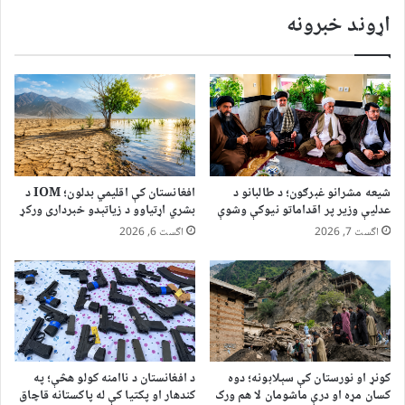
اړوند خبرونه
شیعه مشرانو غبرګون؛ د طالبانو د
افغانستان کې اقلیمي بدلون؛ IOM د
عدلیې وزیر پر اقداماتو نیوکې وشوې
بشري اړتیاوو د زیاتېدو خبرداری ورکړ
اگست 7, 2026
اگست 6, 2026
کونړ او نورستان کې سېلابونه؛ دوه
د افغانستان د ناامنه کولو هڅې؛ په
کسان مړه او درې ماشومان لا هم ورک
کندهار او پکتیا کې له پاکستانه قاچاق