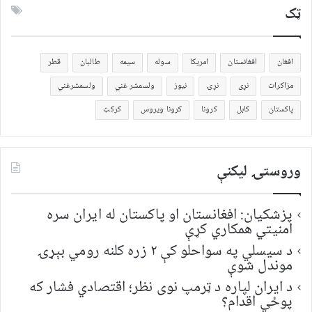
ټک
افغان
افغانستان
امریکا
سوله
سیمه
طالبان
قطر
مزاکرات
نړی
نړۍ
نیوز
ولسمشر غني
ولسمشرغني
پاکستان
کابل
کرونا
کرونا ویروس
کرکټ
وروستۍ ليکنې
پزشکیان: افغانستان او پاکستان له ایران سره
امنیتي همکاري کړې
د سیسلي په سواحلو کې ۲ زره کلنه رومي بېړۍ
موندل شوې
د ایران لپاره د ټرمپ نوی نظر؛ اقتصادي فشار که
پوځي اقدام؟