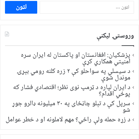
ددی
لپاره
لټون:
وروستۍ ليکنې
پزشکیان: افغانستان او پاکستان له ایران سره
امنیتي همکاري کړې
د سیسلي په سواحلو کې ۲ زره کلنه رومي بېړۍ
موندل شوې
د ایران لپاره د ټرمپ نوی نظر؛ اقتصادي فشار که
پوځي اقدام؟
سرپل کې د تېلو چاڼځای په ۳۰ میلیونه ډالرو جوړ
شو
د زړه حمله ولې راځي؟ مهم لاملونه او د خطر عوامل