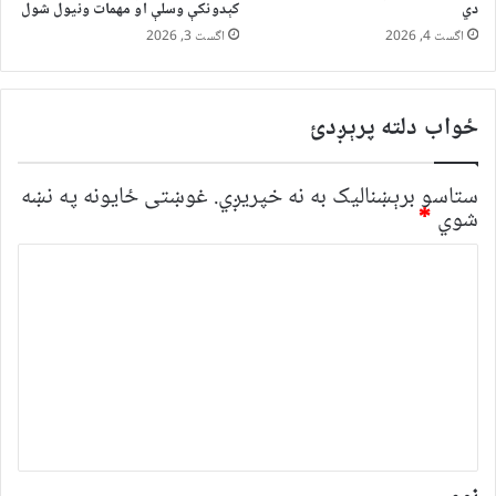
دي
کېدونکې وسلې او مهمات ونیول شول
اگست 4, 2026
اگست 3, 2026
ځواب دلته پرېږدئ
ستاسو برېښناليک به نه خپريږي.
غوښتى ځایونه په نښه
شوي
*
څ
ر
گ
ن
د
و
ن
*