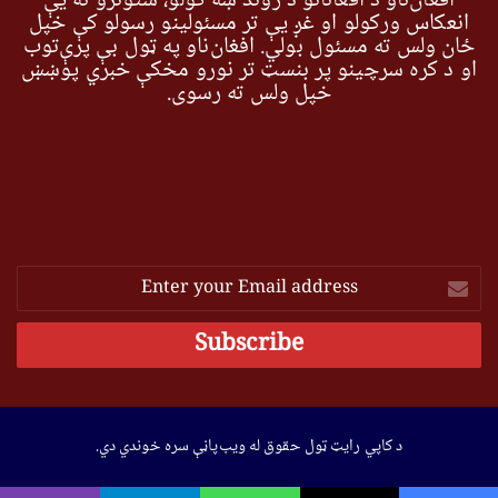
افغان‌ناو د افغانانو د ژوند ښه کولو، ستونزو ته یې
انعکاس ورکولو او غږ یې تر مسئولینو رسولو کې خپل
ځان ولس ته مسئول بولي. افغان‌ناو په ټول بې پرې‌توب
او د کره سرچینو پر بنسټ تر نورو مخکې خبري پوښښ
خپل ولس ته رسوي.
Enter
your
Email
address
د کاپي رایټ ټول حقوق له ویب‌پاڼې سره خوندي دي.