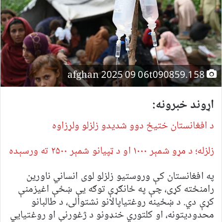
afghan 2025 09 06t090859.158
اړوند خبرونه:
د افغانستان ختیځ دوو شدیدو زلزلو ولړزاوه
زلزله؛ د مړو شمېر ۱۰۰۰ او د ټپیانو شمېر ۲۵۰۰ ته ورسېده
په افغانستان کې وروستیو زلزلو لوی انساني ناورین
رامنځته کړی، چې په ځانګړې توګه یې ښځې اغیزمنې
کړې دي. د ښځینه روغتیاپالانو نشتوالی، د طالبانو
محدودیتونه، او کلتوري خنډونو د ژغورنې او روغتیايي