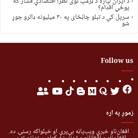
د ایران لپاره د ټرمپ نوی نظر؛ اقتصادي فشار که
پوځي اقدام؟
سرپل کې د تېلو چاڼځای په ۳۰ میلیونه ډالرو جوړ
شو
Follow us
زموږ په اړه
افغان‌ناو خبري ویب‌پاڼه بې‌پرې او خپلواکه رسنۍ ده.