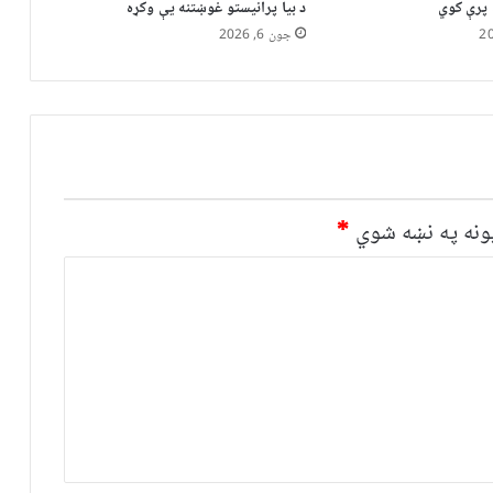
 پرې کوي
د بیا پرانیستو غوښتنه یې وکړه
جون 6, 2026
نه په نښه شوي
*