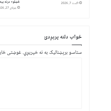
څښلو» درنه بیه
اگست 7, 2026
جولای 27, 2026
ځواب دلته پرېږدئ
ستاسو برېښناليک به نه خپريږي.
غوښتى ځایو
څ
ر
گ
ن
د
و
ن