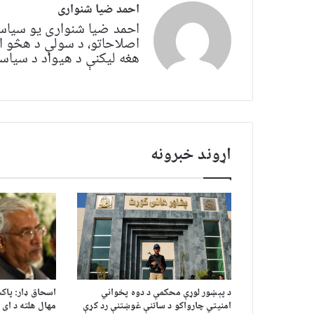
احمد ضیا شنواری
احمد ضیا شنواری یو سياس
اصلاحاتو، د سولې د هڅو ا
هغه لیکنې د هیواد د سیاسي 
اړوند خبرونه
د پېښور لوړې محکمې د دوه پخواني
اسحاق ډار: پاک
امنیتي چارواکو د ساتنې غوښتنې رد کړې
مهال هلته د ای