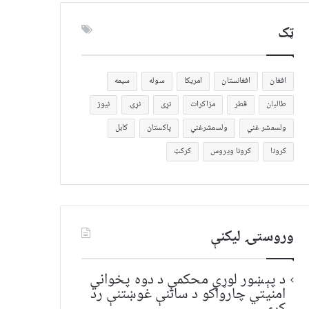
ټک
افغان
افغانستان
امریکا
سوله
سیمه
طالبان
قطر
مزاکرات
نړی
نړۍ
نیوز
ولسمشر غني
ولسمشرغني
پاکستان
کابل
کرونا
کرونا ویروس
کرکټ
وروستۍ ليکنې
د پېښور لوړې محکمې د دوه پخواني
امنیتي چارواکو د ساتنې غوښتنې رد