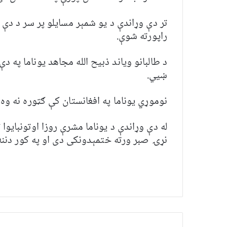
تر دې وړاندې د یو شمېر مسایلو پر سر د دې 
راپورته شوې.
د طالبانو ویاند ذبیح الله مجاهد یوناما په د
ښیي.
نوموړي یوناما په افغانستان کې ګټوره نه وه ب
له دې وړاندې د یوناما مشرې روزا اوتونبایوا 
نړۍ صبر ورته ختمېدونکی دی او په کور دننه 