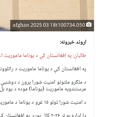
afghan 2025 03 18t100734.050
اړوند خبرونه:
طالبان: په افغانستان کې د یوناما ماموریت ا
په افغانستان کې د یوناما ماموریت د راتلوون
د ملګرو ملتونو امنیت شورا پرون د دوشنبې پ
مرستندویه ماموریت (یوناما) موده د یوه بل ک
د امنیت شورا ټولو ۱۵ غړو د یوناما د ماموریت تمدید ته مثبته رایه ورکړه.
دا اداره به تر ۲۰۲۶ کال پورې په افغانستان کې خپل فعالیت ته دوام ورکوي.