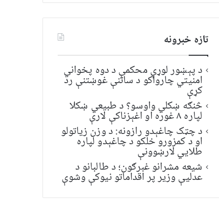
تازه خبرونه
د پېښور لوړې محکمې د دوه پخواني
امنیتي چارواکو د ساتنې غوښتنې رد
کړې
څنګه ښکلي واوسو؟ د طبیعي ښکلا
لپاره ۸ غوره او اغېزناکې لارې
د چټک چاغېدو رازونه: د وزن زیاتولو
او د کمزورو خلکو د چاغېدو لپاره
طلایي لارښوونې
شیعه مشرانو غبرګون؛ د طالبانو د
عدلیې وزیر پر اقداماتو نیوکې وشوې