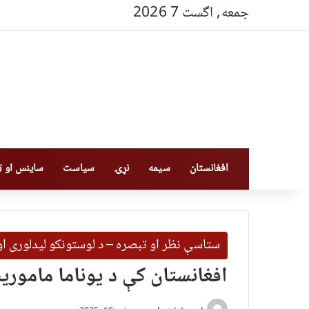
جمعه, اگست 7 2026
افغانستان
سیمه
نړۍ
سیاست
ساینس او ټې
ستاسې نظر او تبصره – د لوستونکو لیدلوری ا
افغانستان کې د یوناما ماموری