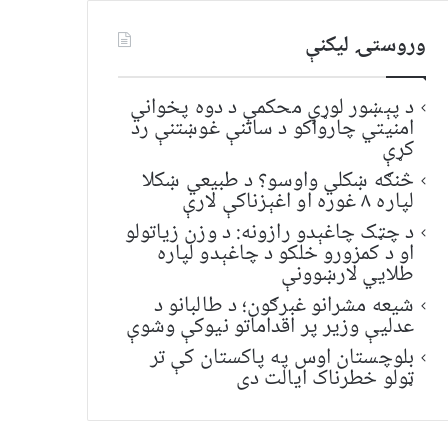
وروستۍ ليکنې
د پېښور لوړې محکمې د دوه پخواني
امنیتي چارواکو د ساتنې غوښتنې رد
کړې
څنګه ښکلي واوسو؟ د طبیعي ښکلا
لپاره ۸ غوره او اغېزناکې لارې
د چټک چاغېدو رازونه: د وزن زیاتولو
او د کمزورو خلکو د چاغېدو لپاره
طلایي لارښوونې
شیعه مشرانو غبرګون؛ د طالبانو د
عدلیې وزیر پر اقداماتو نیوکې وشوې
بلوچستان اوس په پاکستان کې تر
ټولو خطرناک ایالت دی