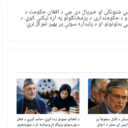
ي شنونکی او خبریال دی چې د افغان حکومت د
و د حکومتدارۍ د پرمختګونو په اړه لیکنې کوي. د
بدلونونو او د پایداره سولې پر بهیر تمرکز لري.
ستان د کابل سقوط پر
د افغانو نجونو زده کړې؛ حامد کرزي د قطر
 ایس ای مشر د «چای
د بورسونو پروګرام وستایه او د ښوونځیو