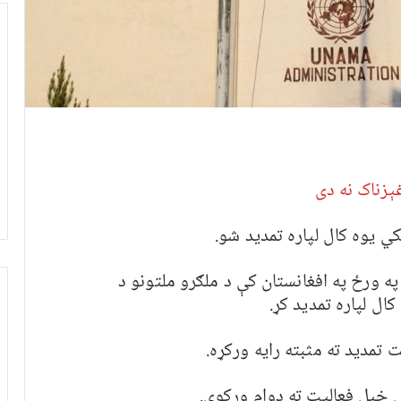
غېزناک نه دی
کي یوه کال لپاره تمدید شو.
ه ورځ په افغانستان کې د ملګرو ملتونو د
ال لپاره تمدید کړ.