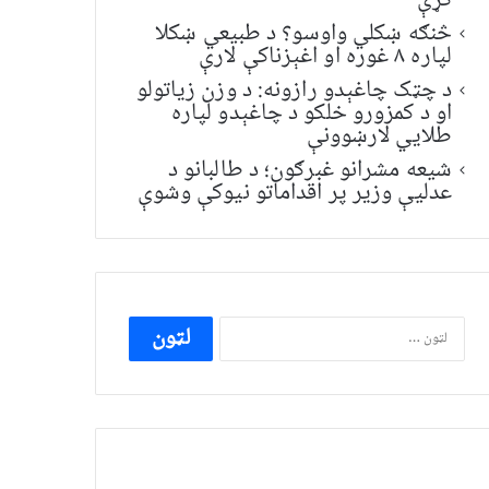
کړې
څنګه ښکلي واوسو؟ د طبیعي ښکلا
لپاره ۸ غوره او اغېزناکې لارې
د چټک چاغېدو رازونه: د وزن زیاتولو
او د کمزورو خلکو د چاغېدو لپاره
طلایي لارښوونې
شیعه مشرانو غبرګون؛ د طالبانو د
عدلیې وزیر پر اقداماتو نیوکې وشوې
ددی
لپاره
لټون: