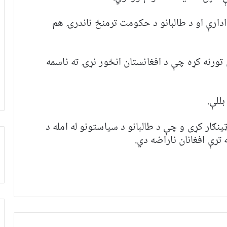
ادارې او د طالبانو د حکومت ترمنځ ناندرۍ هم
ې تورنه کړه چې د افغانستان انځور نړۍ ته ناسمه
للې.
ټینګار کړی و چې د طالبانو د سیاستونو له امله د
ترې افغانان ناراضه دي.