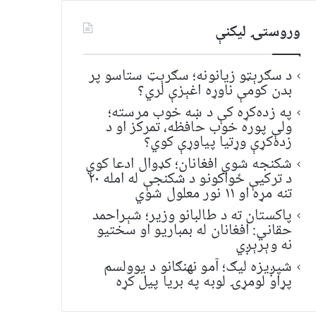
وروستۍ ليکنې
د سګرېټو زیانونه؛ سګرېټ ستاسو پر
بدن کومې ناوړه اغېزې لري؟
په زده‌کړه کې د ښه خوب مرسته؛
ولې پوره خوب حافظه، تمرکز او د
زده‌کړې وړتیا پیاوړې کوي؟
شکنجه شوي افغانان؛ کډوال ادعا کوي
د ترکیې ځواکونو د شکنجې له امله ۲۰
تنه مړه او ۱۱ نور معلول شوي
پاکستان ته د طالبانو وزیر؛ شېراحمد
حقاني: افغانان له بمباریو او سختیو
نه وېرېږي
شپږیزه لیګ؛ آمو نهنګانو د یوولسم
پړاو لومړۍ لوبه په بریا پیل کړه