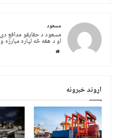
مسعود
مسعود د حقایقو مدافع دی. 
او د هغه څه لپاره مبارزه
Website
اړوند خبرونه