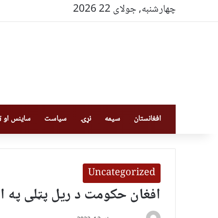
چهارشنبه, جولای 22 2026
افغانستان
سیمه
نړۍ
سیاست
ساینس او ټې
Uncategorized
افغان حکومت د ریل پټلی په 