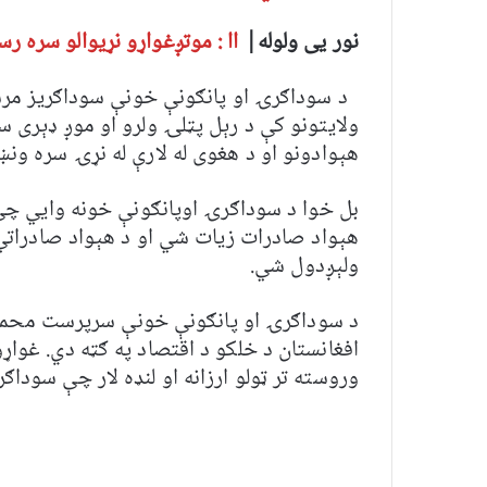
نور یی ولوله|
اا : موتږغواړو نړیوالو سره ر
د سوداګرۍ او پانګونې خونې سوداګریز مرست
ولایتونو کې د رېل پټلۍ ولرو او موږ ډېری سر
هېوادونو او د هغوی له لارې له نړۍ سره ون
بل خوا د سوداګرۍ اوپانګونې خونه وایي چې 
هېواد صادرات زیات شي او د هېواد صادراتي 
ولېږدول شي.
د سوداګرۍ او پانګونې خونې سرپرست محمد
افغانستان د خلکو د اقتصاد په ګټه دي. غو
وروسته تر ټولو ارزانه او لنډه لار چې سودا