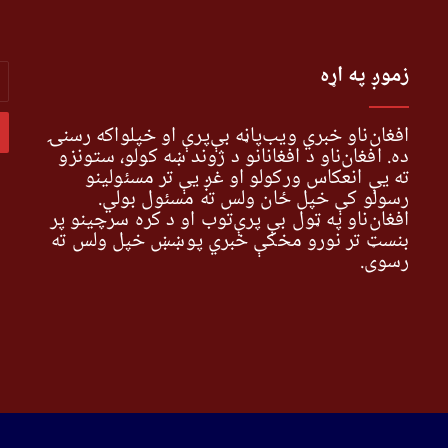
r
زموږ په اړه
r
l
s
افغان‌ناو خبري ویب‌پاڼه بې‌پرې او خپلواکه رسنۍ
ده. افغان‌ناو د افغانانو د ژوند ښه کولو، ستونزو
ته یې انعکاس ورکولو او غږ یې تر مسئولینو
رسولو کې خپل ځان ولس ته مسئول بولي.
افغان‌ناو په ټول بې پرې‌توب او د کره سرچینو پر
بنسټ تر نورو مخکې خبري پوښښ خپل ولس ته
رسوي.