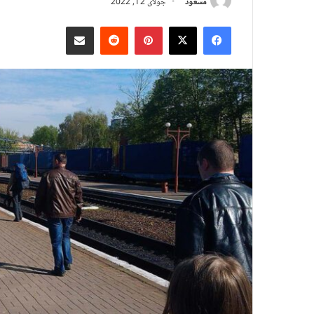
مسعود
جولای 12, 2022
X
Facebook
Pinterest
Reddit
د بریښنالیک له لارې شریک کړئ