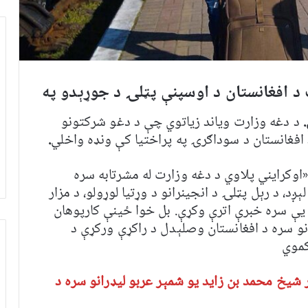
د افغانستان د اوسپنې پټلۍ د جوړېدو په
.
د دغه وزارت ویاند زیاتوي چې د دغو شرکتونو
 افغانستان د سوداګرۍ په پراختیا کې ونډه واخلي
.
«اوکرایني پلاوي د دغه وزارت له مشرتابه سره
ېږد، د رېل پټلۍ د انجینرانو د وړتیا لوړولو، د مزار
 یې سره خبرې اترې وکړې. بل خوا ځينې کارپوهان
نو سره د افغانستان وصلېدل د راکړې ورکړې د
کموي
 شیخ محمد بن زاید یو شمېر عربو ليډرانو سره د