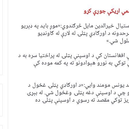
سمي اړیکې جوړې کړو
یال خیرالدین مایل څرګندوي:«موږ باید په ډېریو
حدونه د اورګاډي پټلۍ له لارې له ګاونډیو
ښلول شي.»
افغانستان کې د اوسپنې پټلۍ له پراختیا سره به د
توکي به نورو هېوادونو ته په کمه موده کې
 یونس مومند وايي:«د اورګاډي پټلۍ غځول د
اړو چې د اوسپنې دغه پټلۍ وغځول شي. له بېړۍ
ګریز توکي مقصد ته رسوي د اوسپنې پټلۍ ده