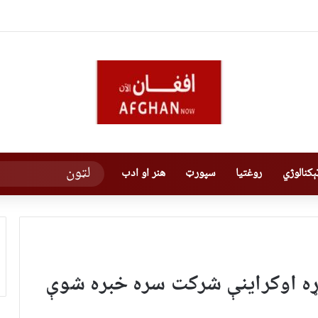
کنالوژي
روغتیا
سپورټ
هنر او ادب
اړه اوکراینې شرکت سره خبره شوې