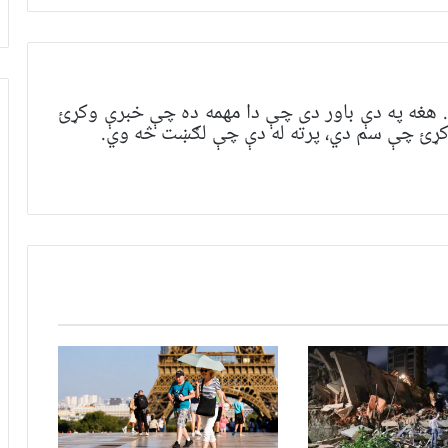
هغه په ​​​​دې باور دی چې دا مهمه ده چې خبرې وکړئ
 وکړئ چې سم دي، پرته له دې چې لګښت څه وي.