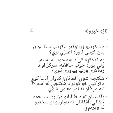
تازه خبرونه
د سګرېټو زیانونه؛ سګرېټ ستاسو پر
بدن کومې ناوړه اغېزې لري؟
په زده‌کړه کې د ښه خوب مرسته؛
ولې پوره خوب حافظه، تمرکز او د
زده‌کړې وړتیا پیاوړې کوي؟
شکنجه شوي افغانان؛ کډوال ادعا کوي
د ترکیې ځواکونو د شکنجې له امله ۲۰
تنه مړه او ۱۱ نور معلول شوي
پاکستان ته د طالبانو وزیر؛ شېراحمد
حقاني: افغانان له بمباریو او سختیو
نه وېرېږي