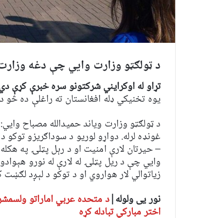
د ټولګټو وزارت وایي چې دغه وزارت 
تړاو له اوکرایني شرکتونو سره خبرې کړې دي
یوه تخنیکي ډله افغانستان ته راغلې ده څو د
د ټولګټو وزارت ویاند حمیدالله مصباح وايي:
غونډه لرله. دواړو لوریو د سوداګریزو توکو د ل
– حیرتان لارې امنیت او د رېل پټلۍ په هکله
وایي چې د ریل پټلۍ له لارې له نورو هېوادو
زیاتوالي لار هواروي او د توکو د لېږد لګښت 
نور یی ولوله|
د متحده عربي اماراتو ولسمشر
اختر مبارکي تبادله کړه