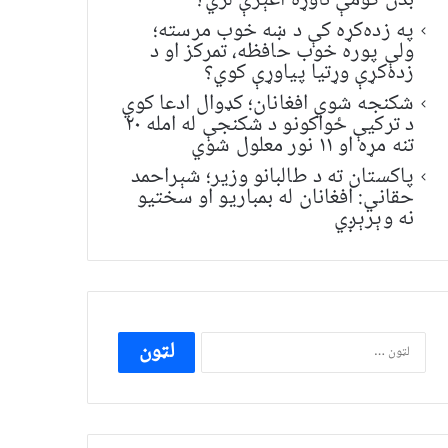
بدن کومې ناوړه اغېزې لري؟
په زده‌کړه کې د ښه خوب مرسته؛
ولې پوره خوب حافظه، تمرکز او د
زده‌کړې وړتیا پیاوړې کوي؟
شکنجه شوي افغانان؛ کډوال ادعا کوي
د ترکیې ځواکونو د شکنجې له امله ۲۰
تنه مړه او ۱۱ نور معلول شوي
پاکستان ته د طالبانو وزیر؛ شېراحمد
حقاني: افغانان له بمباریو او سختیو
نه وېرېږي
ددی
لپاره
لټون: