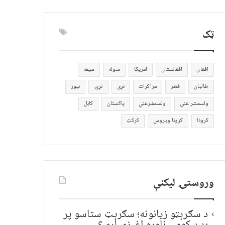
ټک
افغان
افغانستان
امریکا
سوله
سیمه
طالبان
قطر
مزاکرات
نړی
نړۍ
نیوز
ولسمشر غني
ولسمشرغني
پاکستان
کابل
کرونا
کرونا ویروس
کرکټ
وروستۍ ليکنې
د سګرېټو زیانونه؛ سګرېټ ستاسو پر