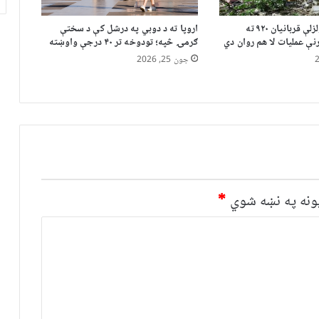
وینزویلا کې د زلزلې قربانیان ۹۲۰ ته
اروپا ته د دوبي په درشل کې د سختې
نې عملیات لا هم روان دي
ګرمۍ څپه؛ تودوخه تر ۴۰ درجې واوښته
جون 25, 2026
نه په نښه شوي
*