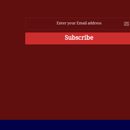
Ente
you
Emai
addres