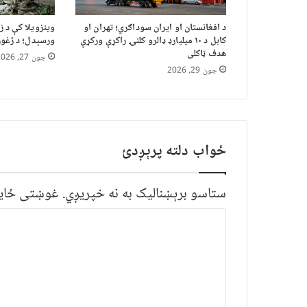
د افغانستان او ایران سوداګري؛ تهران او
کابل د ۱۰ میلیارډ ډالرو کلنۍ راکړې ورکړې
ورسېدل؛ د ژغور
هدف ټاکلی
جون 27, 2026
جون 29, 2026
ځواب دلته پرېږدئ
ستاسو برېښناليک به نه خپريږي.
غوښتى ځایو
څ
ر
گ
ن
د