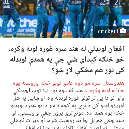
cricket1
افغان لوبډلې له هند سره غوره لوبه وکړه،
خو څنګه کېدای شي چې په همدې لوبډله
کې نور هم مخکې لاړ شو؟
هندوستان سره مو دوه عادي لوبو څخه وروسته یوه
جانانه لوبه وکړه
. د هند که دوه نور تیز توپ اچونکي
وای نو دا یې تر ټولو غوره لوبډله وه، او ښايي په شل
اوریزو لوبو کې د نړۍ په کچه د سر دریو غوره لوبډلو
څخه یوه همدا ده. مونږ ترې پرون چغې و ویستې، او
دغه چغې هم بل چا نه، روهیت شرما او ویرات کوهلي
ووهلې. نو آفرین افغان اتلانو په دا جانانه افغاني