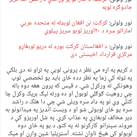
جادوګره لوبه
نور ولولئ:
کرکټ؛ نن افغان لوبډله له متحده عربي
اماراتو سره د ۲۰اوریز لوبو سریز پیلوي
نور ولولئ:
د افغانستان کرکټ بورډ له دریو لوبغاړو
مرکزي قرارداد اخیستی دی
د کریم په اړه مې نظر د پرونۍ لوبې په تړاو نه دی بلکې
په ټوله کې زما په نظر دده ځای باید یو تخصصي توپ
وهونکي ته ورکړل شي. د قیس که پرون هغه دوه باله
چې روهیت ګوګلي لوبول او ده ورته لیګ بریک وکړل چا
کتلي وي نو په ډاډ سره ویلی شي چې دا هلک د راشد
سره یو ځای لوبولی شو او د ویسټ انډیز په میدانونو به
ډیر مخالف لوبغاړي په عذاب کړي. په شل اوریزو کې د
مړوند سپنرانو کارکړنو ته په کتو، د یو په ځای دوه
لوبولو کې هیڅ تاوان نشته. آسټریلیا شین وارن او میک