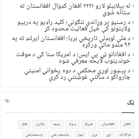
له بېلابېلو لارو ۲۲۲۱ افغان کډوال افغانستان ته
ستانه شوي
د رسنیو پر وړاندې ننګونې؛ کلید راډیو په درېیو
ولایتونو کې خپل فعالیت محدود کړ
د ملي لوبډلې تاریخي بریا؛ افغانستان ایرلنډ ته په
۹۲ منډو ماتې ورکړه
د افغانانو ټي پي ایس؛ د امریکا سنا کې د موقت
خونديتوب لایحه معرفي شوه
د پېښور لوړې محکمې د دوه پخواني امنیتي
چارواکو د ساتنې غوښتنې رد کړې
ټک
افغان
افغانستان
امریکا
سوله
سیمه
طالبان
قطر
مزاکرات
نړی
نړۍ
نیوز
ولسمشر غني
ولسمشرغني