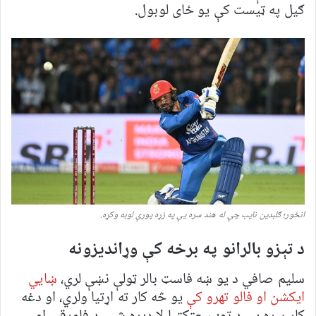
ګیل په ټیست کې یو ځای لوبول.
انځور؛ ګلبدین نایب چې له هند سره یې په زړه پورې لوبه وکړه.
د تېزو بالرانو په برخه کې وړاندیزونه
سلیم صافي د یو ښه فاسټ بالر ټولې نښې لري،
ښايي
ایکشن او فالو تهرو کې
یو څه کار ته اړتیا ولري، او دغه