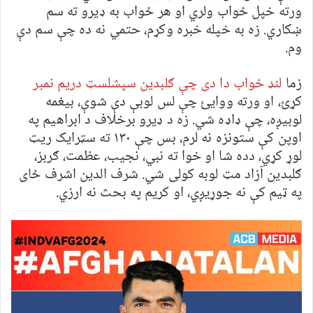
ورته خپل ځواب ولري او هر ځواب به ډیرو ته سم
ښکاري. زه به خپله خبره وکړم، حتمي نه ده چې سم دې
وم.
زما
لنډ ځواب دا دی چې ګلبدین سپشلسټ دریم نمبر
کړئ، او ورته ووایئ چې لس لوبې دې شوې، بیغمه
لوبیږه، چې ډاډه شي. زه د ډیرو برخلاف د ابراهیم په
اوپن کې ستونزه نه لرم، بس چې ۱۳۰ ته سټرایک ریټ
لوړ کړي، دده شا او خوا ته نبي، نجیب، عظمت، ګربز،
ګلبدین آزاد مټ لوبه کولی شي. شرف الدین اشرف ځای
په ټیم کې نه جوړیږي، او کریم په بحث نه ارزي.