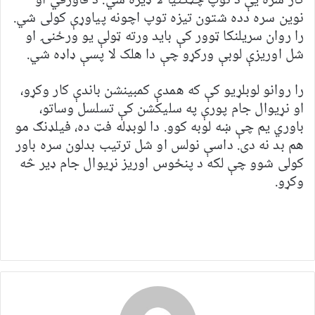
کار سره یې د توپ چټکتیا لا ډیره شي. د فاورقي او
نوین سره دده شتون تیزه توپ اچونه پیاوړې کولی شي.
را روان سریلنکا ټوور کې باید ورته ټولې یو ورځنۍ او
شل اوریزې لوبې ورکړو چې دا هلک لا پسې ډاډه شي.
را روانو لوبلړیو کې که همدې کمبینشن باندې کار وکړو،
او نړیوال جام پورې په سلیکشن کې تسلسل وساتو،
باوري یم چې ښه لوبه کوو. دا لوبډله فټ ده، فیلډنګ مو
هم بد نه دی. داسې نولس او شل ترتیب بدلون سره باور
کولی شوو چې لکه د پنځوس اوریز نړیوال جام ډیر څه
وکړو.