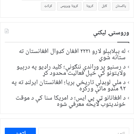
پاکستان
کابل
کرونا
کرونا ویروس
کرکټ
وروستۍ ليکنې
له بېلابېلو لارو ۲۲۲۱ افغان کډوال افغانستان ته
ستانه شوي
د رسنیو پر وړاندې ننګونې؛ کلید راډیو په درېیو
ولایتونو کې خپل فعالیت محدود کړ
د ملي لوبډلې تاریخي بریا؛ افغانستان ایرلنډ ته په
۹۲ منډو ماتې ورکړه
د افغانانو ټي پي ایس؛ د امریکا سنا کې د موقت
خونديتوب لایحه معرفي شوه
ددی