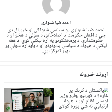
احمد ضیا شنواری
احمد ضیا شنواری یو سياسي شنونکی او خبریال دی
چې د افغان حکومت د اصلاحاتو، د سولې د هڅو او د
حکومتدارۍ د پرمختګونو په اړه لیکنې کوي. د هغه
لیکنې د هیواد د سیاسي بدلونونو او د پایداره سولې پر
بهیر تمرکز لري.
اړوند خبرونه