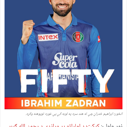
انځور؛ ابراهیم ځدراڼ چې له هند سره په لوبه کې یې غوره توپوهنه وکړه.
نور ولولئ:
کرکټ؛ د اماراتو پر وړاندې د رحمن الله ګربر