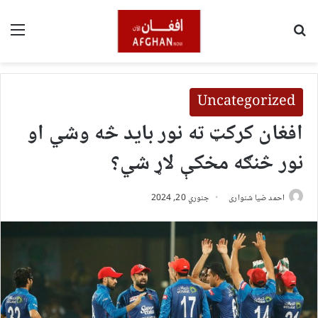
لټون
مین
Uncategorized
افغان کرکټ ته نور باید څه وشي او
نور څنګه مخکې لاړ شي؟
احمد ضیا شنواری
جنوري 20, 2024