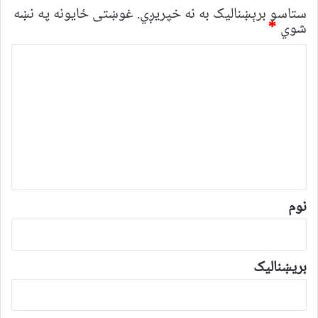
ستاسو برېښناليک به نه خپريږي.
غوښتى ځایونه په نښه
شوي
*
څ
ر
گ
ن
د
و
ن
*
نوم
بریښنالیک