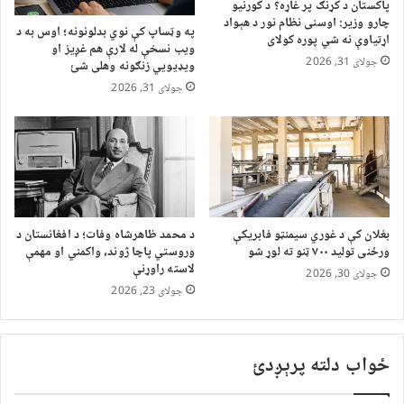
پاکستان د کړنګ پر غاړه؟ د کورنیو
چارو وزیر: اوسنی نظام نور د هېواد
په وټساپ کې نوي بدلونونه؛ اوس به د
اړتیاوې نه شي پوره کولای
ویب نسخې له لارې هم غږیز او
جولای 31, 2026
ویډیويي زنګونه وهلی شئ
جولای 31, 2026
بغلان کې د غوري سیمنټو فابریکې
د محمد ظاهرشاه وفات؛ د افغانستان د
ورځنی تولید ۷۰۰ ټنو ته لوړ شو
وروستي پاچا ژوند، واکمني او مهمې
لاسته راوړنې
جولای 30, 2026
جولای 23, 2026
ځواب دلته پرېږدئ