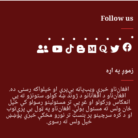
Follow us
زموږ په اړه
افغان‌ناو خبري ویب‌پاڼه بې‌پرې او خپلواکه رسنۍ ده.
افغان‌ناو د افغانانو د ژوند ښه کولو، ستونزو ته یې
انعکاس ورکولو او غږ یې تر مسئولینو رسولو کې خپل
ځان ولس ته مسئول بولي. افغان‌ناو په ټول بې پرې‌توب
او د کره سرچینو پر بنسټ تر نورو مخکې خبري پوښښ
خپل ولس ته رسوي.