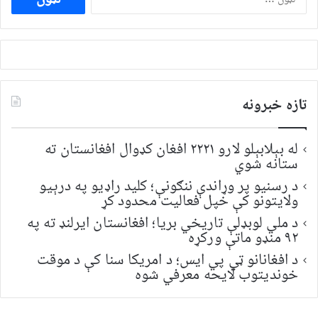
لپاره
لټون:
تازه خبرونه
له بېلابېلو لارو ۲۲۲۱ افغان کډوال افغانستان ته
ستانه شوي
د رسنیو پر وړاندې ننګونې؛ کلید راډیو په درېیو
ولایتونو کې خپل فعالیت محدود کړ
د ملي لوبډلې تاریخي بریا؛ افغانستان ایرلنډ ته په
۹۲ منډو ماتې ورکړه
د افغانانو ټي پي ایس؛ د امریکا سنا کې د موقت
خونديتوب لایحه معرفي شوه