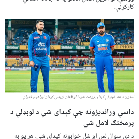
کارکړنې.
انځور؛ د هند لوبډلې کپتان روهت شرما او افغان لوبډلې کپتان ابراهیم ځدراڼ
داسې وړاندیزونه چې کېدای شي د لوبډلې د
پرمختګ لامل شي
د دې سوال لس او شل ځوابونه کیدای شي. هر یو به