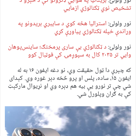
نور ولولئ:
بریتانیا په هوايي ډګرونو کې د څېرو د
تشخیص نوي ټکنالوژي ازمايي
نور ولولئ:
استرالیا هڅه کوي د سایبري بریدونو په
وړاندې خپله ټکنالوژي پیاوړې کړي
نور ولولئ:
د ټکنالوژي بې ساری پرمختګ؛ ساینس‌پوهان
وايي تر ۲۰۳۵ کال به سپوږمۍ کې فوټبال کوو
که چېرې دا ټول حقیقت وي، نو دغه ایفون ۱۶ به له
ایفون ۱۵، ساده، پلس او پرو څخه دېر غوره وي. کېدای
شي چې تر نورو یې بیه هم ډېره وي او نړیوال مارکېټ
کې به ګران وپلورل شي.