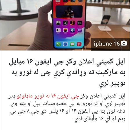
iphone 16
اپل کمپني اعلان وکړ چې ایفون ۱۶ مبایل
به مارکېټ ته وړاندې کړي چې له نورو به
توپیر لري
اپل کمپني اعلان وکړ
چې ایفون ۱۶ له نورو ماډلونو
ډېر
توپیر لري او تر نورو به یې خصوصیات بېل او ښه وي.
دغه نوي بڼه یې ایفون ۱۶ او ۱۶ پلس دي چې ۸ جي بي
رېم او اي ۱۶ وایفای لري.