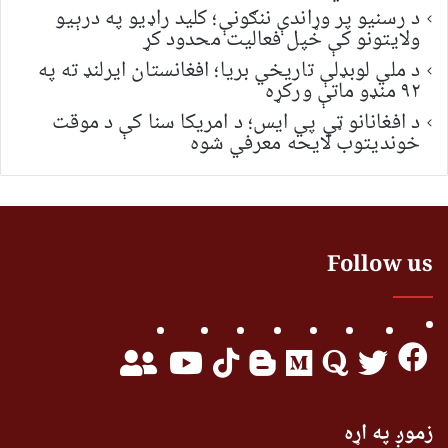
د رسنیو پر وړاندې ننګونې؛ کلید راډیو په درېیو
ولایتونو کې خپل فعالیت محدود کړ
د ملي لوبډلې تاریخي بریا؛ افغانستان ایرلنډ ته په
۹۲ منډو ماتې ورکړه
د افغانانو ټي پي ایس؛ د امریکا سنا کې د موقت
خونديتوب لایحه معرفي شوه
Follow us
زموږ په اړه