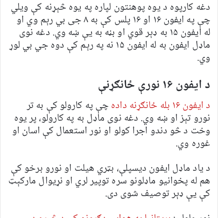
دغه کارپوه د یوه پوهنتون لپاره په یوه څېړنه کې ویلي
چې په ایفون ۱۶ او ۱۶ پلس کې به ۸ جی بي رېم وي او
له ایفون ۱۵ به ډېر قوي او بڼه به یې ښه وي. دغه نوی
ماډل ایفون به له ایفون ۱۵ نه په رېم کې دوه جي بي لوړ
وي.
د ایفون ۱۶ نورې ځانګړنې
د ایفون ۱۶ بله ځانګړنه داده
چې په کارولو کې به تر
نورو تېز او ښه وي. دغه نوی ماډل به په کارولو، پر یوه
وخت د څو دندو اجرا کولو او نور استعمال کې اسان او
غوره وي.
د یاد ماډل ایفون دیسپلې، بټري هیلت او نورو برخو کې
هم له پخوانیو ماډلونو سره توپیر لري او نړیوال مارکېټ
کې یې ډېر توصیف شوی دی.