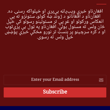
افغان‌ناو خبري ویب‌پاڼه بې‌پرې او خپلواکه رسنۍ ده.
افغان‌ناو د افغانانو د ژوند ښه کولو، ستونزو ته یې
انعکاس ورکولو او غږ یې تر مسئولینو رسولو کې خپل
ځان ولس ته مسئول بولي. افغان‌ناو په ټول بې پرې‌توب
او د کره سرچینو پر بنسټ تر نورو مخکې خبري پوښښ
خپل ولس ته رسوي.
Enter
your
Email
address