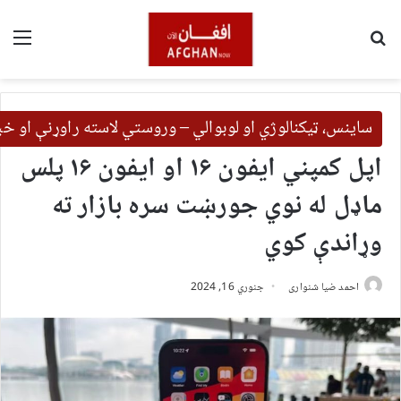
لټون
مین
ساینس، ټیکنالوژي او لوبوالي – وروستي لاسته راوړنې او خب
اپل کمپني ایفون ۱۶ او ایفون ۱۶ پلس
ماډ‌ل له نوي جورښت سره بازار ته
وړاندې کوي
احمد ضیا شنواری
جنوري 16, 2024