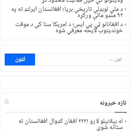
ولایتونو کې خپل فعالیت محدود کړ
د ملي لوبډلې تاریخي بریا؛ افغانستان ایرلنډ ته په
۹۲ منډو ماتې ورکړه
د افغانانو ټي پي ایس؛ د امریکا سنا کې د موقت
خونديتوب لایحه معرفي شوه
ددی
لپاره
لټون:
تازه خبرونه
له بېلابېلو لارو ۲۲۲۱ افغان کډوال افغانستان ته
ستانه شوي