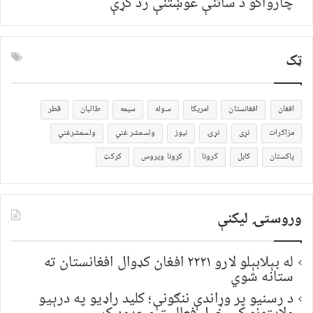
چارواکو د ساتنې غوښتنې رد کړې
ټک
افغان
افغانستان
امریکا
سوله
سیمه
طالبان
قطر
مزاکرات
نړی
نړۍ
نیوز
ولسمشر غني
ولسمشرغني
پاکستان
کابل
کرونا
کرونا ویروس
کرکټ
وروستۍ ليکنې
له بېلابېلو لارو ۲۲۲۱ افغان کډوال افغانستان ته
ستانه شوي
د رسنیو پر وړاندې ننګونې؛ کلید راډیو په درېیو