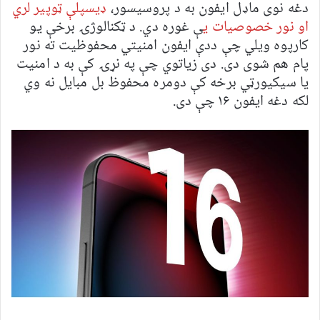
دغه نوی ماډل ایفون به د پروسیسور،
ډیسپلې ټوپیر لري
او نور خصوصیات ی
ې غوره دي. د ټکنالوژۍ برخې یو
کارپوه ويلي چې ددې ایفون امنیتي محفوظیت ته نور
پام هم شوی دی. دی زیاتوي چې په نړۍ کې به د امنیت
یا سیکیورټي برخه کې دومره محفوظ بل مبایل نه وي
لکه دغه ایفون ۱۶ چې دی.