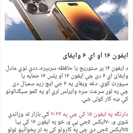
ایفون ۱۶ او اي ۶ وایفای
د ایفون ۱۶ پر سټوریج یا حافظه سربېره، ددې نوي ماډل
وایفای اي ۶ دی چې ایفون ۱۶ او پلس ۱۶ حمایه یا
سپورټ کوي. دغه ویفای په ۶ جي ایچ زیډ سمبال دی
چې په لوړ سرعت سره وایرلس لري او په کمو سیګنالونو
کې ښه کار کولی شي.
دارنګه په ایفون ۱۵ کې چې په ۲۰۲۳
کې بازار ته وړاندې
شوی و، ۷۰ایکس ۵جي یې و، خو په ایفون ۱۶ کې بیا
۷۵ایکس ۵جي دی چې په کارولو کې به تر پخوانیو ټولو