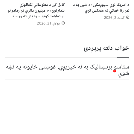
د امریکا نوي سپوږمکۍ؛ د شپې به د
کابل کې د معلوماتي ټکنالوژي
لمر رڼا ځمکې ته منعکس کړي
نندارتون؛ ۱۰ میلیون ډالري قراردادونو
او تفاهم‌لیکونو سره پای ته ورسېد
اگست 2, 2026
جولای 31, 2026
ځواب دلته پرېږدئ
ستاسو برېښناليک به نه خپريږي.
غوښتى ځایونه په نښه
شوي
*
څ
ر
گ
ن
د
و