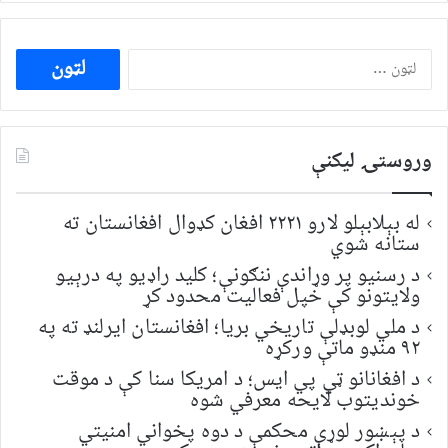
ددی
لپاره
لټون:
وروستۍ ليکنې
له بېلابېلو لارو ۲۲۲۱ افغان کډوال افغانستان ته
ستانه شوي
د رسنیو پر وړاندې ننګونې؛ کلید راډیو په درېیو
ولایتونو کې خپل فعالیت محدود کړ
د ملي لوبډلې تاریخي بریا؛ افغانستان ایرلنډ ته په
۹۲ منډو ماتې ورکړه
د افغانانو ټي پي ایس؛ د امریکا سنا کې د موقت
خونديتوب لایحه معرفي شوه
د پېښور لوړې محکمې د دوه پخواني امنیتي