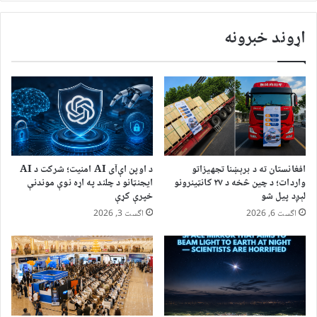
اړوند خبرونه
افغانستان ته د برېښنا تجهیزاتو
د اوپن اې‌آی AI امنیت؛ شرکت د AI
واردات؛ د چین څخه د ۲۷ کانټینرونو
ایجنټانو د چلند په اړه نوې موندنې
لېږد پیل شو
خپرې کړې
اگست 6, 2026
اگست 3, 2026