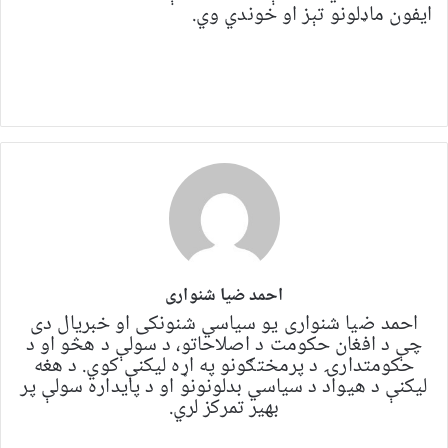
ایفون ماډلونو تېز او خوندي وي.
احمد ضیا شنواری
احمد ضیا شنواری یو سياسي شنونکی او خبریال دی
چې د افغان حکومت د اصلاحاتو، د سولې د هڅو او د
حکومتدارۍ د پرمختګونو په اړه لیکنې کوي. د هغه
لیکنې د هیواد د سیاسي بدلونونو او د پایداره سولې پر
بهیر تمرکز لري.