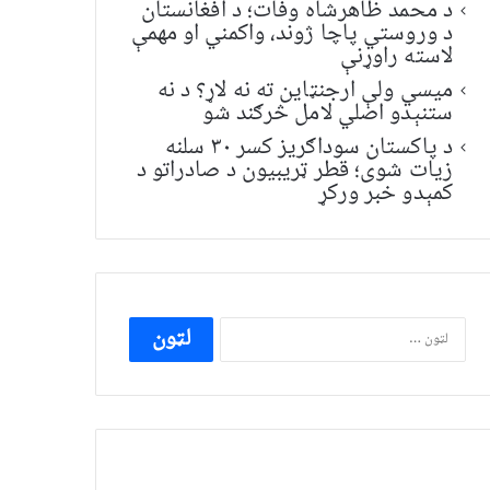
د محمد ظاهرشاه وفات؛ د افغانستان
د وروستي پاچا ژوند، واکمني او مهمې
لاسته راوړنې
میسي ولې ارجنټاین ته نه لاړ؟ د نه
ستنېدو اصلي لامل څرګند شو
د پاکستان سوداګریز کسر ۳۰ سلنه
زیات شوی؛ قطر ټریبیون د صادراتو د
کمېدو خبر ورکړ
ددی
لپاره
لټون: