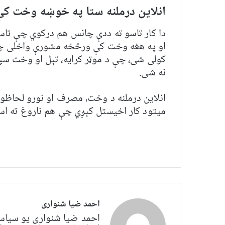
انلاین درملنه ستا په خوښه وخت ک
دا کار تاسو ته ددې چانس هم درکوي چې تا
او په هغه وخت کې ورڅخه مشورې واخلی چې
کولی شی، چې د موټر کرایه، تېل او وخت سپم
نه شی.
انلاین درملنه د وخت، مصرف او نورو لحاظون
میتود کار اخیستل کېږي چې هم ناروغ ته اسان
احمد ضیا شنواری
احمد ضیا شنواری یو سياس