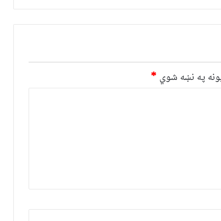
نه په نښه شوي
*