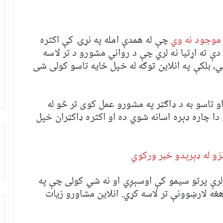
 موجود نه وي
چې له همدې امله په نړۍ کې اکثره
ې ته اړتیا نه لري چې د رواني مشورو د تر لاسه
 بلکې په انلاین توګه له خپل ځایه تاسو کولی شی
و تاسو به د ډاګټر په مشورو عمل کوی تر څو له
دا چاره ډېره اسانه شوي ده او اکثره ډاکټران خپل
زو له ډېرېدو خبر ورکوي
ه لرې پرتو سیمو کې اوسېږي او نه شي کولی چې په
غه لارښوونې تر لاسه کړي. انلاین مشاورو زیات