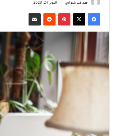
احمد ضیا شنواری
اکتوبر 24, 2023
X
Facebook
Pinterest
Reddit
د بریښنالیک له لارې شریک کړئ