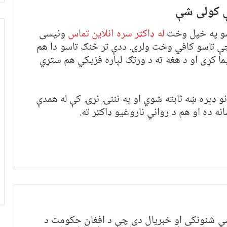
ې کولی شې
سو په خپل وخت
له ډاکټر سره انلاین تماس
ونیسی
 تاسو کافي وخت ولری. ددې تر څنګ تاسو دا هم
ا کړی او د هغه ته د ورتګ لپاره فزیکي هم ستړي
و ډېره ښه ثابته شوي او په نننۍ نړۍ کې له همدې
ه ده او هم د رواني ناروغیو ډاکټر ته.
ي شنونکی او خبریال دی چې د افغان حکومت د