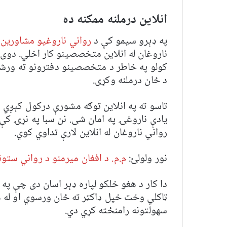
انلاین درملنه ممکنه ده
په ډېرو سیمو کې د
رواني ناروغیو مشاورین
ناروغان له انلاین متخصصینو کار اخلي. دوی د
کولو په خاطر د متخصصینو دفترونو ته ورشي،
د ځان درملنه وکړی.
تاسو ته په انلاین توګه مشورې درکول کېږي ا
یادې ناروغۍ په امان شی. نن سبا په نړۍ کې 
رواني ناروغان له انلاین لارې تداوي کوي.
نور ولولئ:
م.م. د افغان میرمنو د رواني ستون
دا کار د هغو خلکو لپاره ډېر اسان دی چې پ
ټاکلي وخت خپل ډاکټر ته ځان ورسوي او له ه
سهولتونه رامنځته کړي دي.