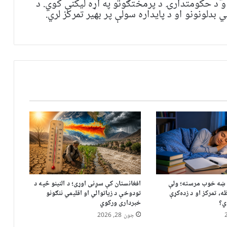
و د حکومتدارۍ د پرمختګونو په اړه لیکنې کوي. د
بدلونونو او د پایداره سولې پر بهیر تمرکز لري.
د ښه خوب مرسته؛ ولې
افغانستان کې سږنی اوړی؛ د النینو څپه د
 تمرکز او د زده‌کړې
تودوخې د زیاتوالي او اقلیمي ننګونو
ي؟
خبرداری ورکوي
جون 28, 2026