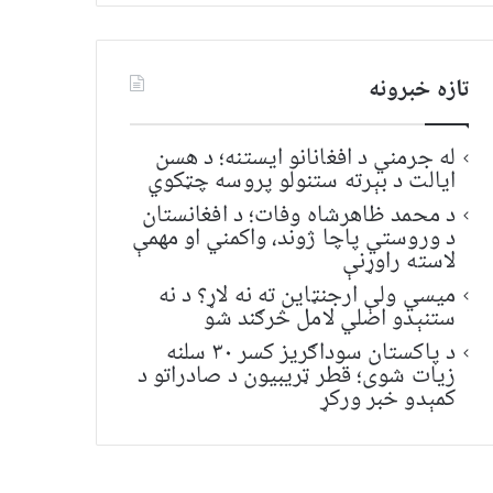
تازه خبرونه
له جرمني د افغانانو ایستنه؛ د هسن
ایالت د بېرته ستنولو پروسه چټکوي
د محمد ظاهرشاه وفات؛ د افغانستان
د وروستي پاچا ژوند، واکمني او مهمې
لاسته راوړنې
میسي ولې ارجنټاین ته نه لاړ؟ د نه
ستنېدو اصلي لامل څرګند شو
د پاکستان سوداګریز کسر ۳۰ سلنه
زیات شوی؛ قطر ټریبیون د صادراتو د
کمېدو خبر ورکړ