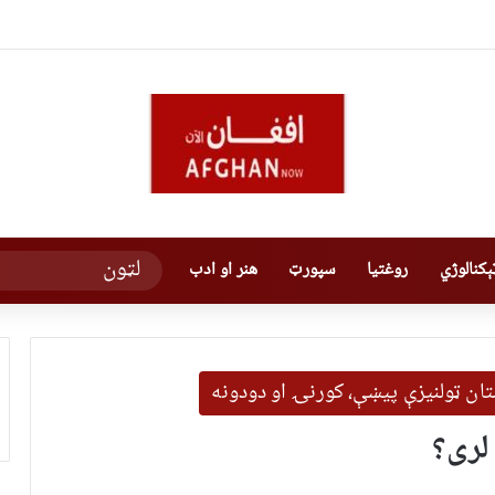
کنالوژي
روغتیا
سپورټ
هنر او ادب
نستان ټولنیزې پیښې، کورنۍ او دودونه
 لری؟