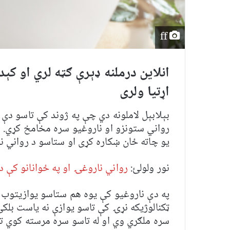
ff
انلاین درملنه ډېرې ګټه لري او کې
اړتیا ولری
بېلابېل لاملونه دي چې په ژوند کې تاسو دې 
رواني ستونزو او ناروغیو سره مخامخ کړي. 
یو چاته ځان ښکاره کړی او ستاسو د رواني نا
نور ولولئ:
رواني ناروغۍ او په ځوانانو کې
په دې ناروغیو کې یوه هم ستاسو یوازیتوب
ټکنالوژیکه نړۍ کې تاسو یوازې نه یاست بلک
سره ملګري وي او له تاسو سره مرسته کوي تر