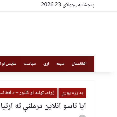
پنجشنبه, جولای 23 2026
افغانستان
سیمه
نړۍ
سیاست
ساینس او ټې
په زړه پورې
ژوند، ټولنه او کلتور – د افغا
ایا تاسو انلاین درملنې ته اړتیا