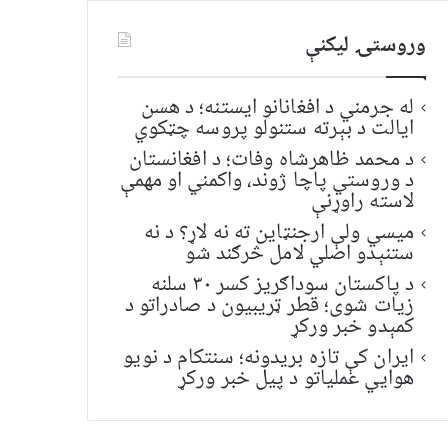
وروستۍ ليکنې
له جرمني د افغانانو ایستنه؛ د هسن
ایالت د بېرته ستنولو پروسه چټکوي
د محمد ظاهرشاه وفات؛ د افغانستان
د وروستي پاچا ژوند، واکمني او مهمې
لاسته راوړنې
میسي ولې ارجنټاین ته نه لاړ؟ د نه
ستنېدو اصلي لامل څرګند شو
د پاکستان سوداګریز کسر ۳۰ سلنه
زیات شوی؛ قطر ټریبیون د صادراتو د
کمېدو خبر ورکړ
ایران کې تازه بریدونه؛ سنتکام د نویو
هوايي عملیاتو د پیل خبر ورکړ