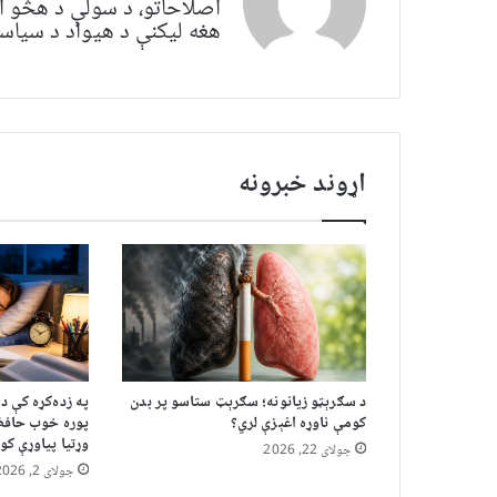
اصلاحاتو، د سولې د هڅو ا
هغه لیکنې د هیواد د سیاسي 
اړوند خبرونه
د سګرېټو زیانونه؛ سګرېټ ستاسو پر بدن
په زده‌کړه کې 
کومې ناوړه اغېزې لري؟
پوره خوب حافظه،
وړتیا پیاوړې کو
جولای 22, 2026
جولای 2, 2026