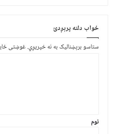
ځواب دلته پرېږدئ
ستاسو برېښناليک به نه خپريږي.
غوښتى ځایو
څ
ر
گ
ن
د
و
ن
*
نوم