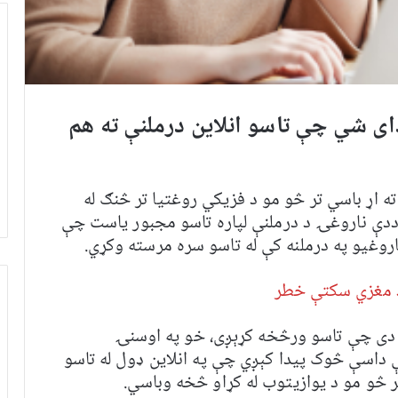
دای شي چې تاسو انلاین درملنې ته هم
ته اړ باسي تر څو مو د فزیکي روغتیا تر څنګ له
ددې ناروغۍ د درملنې لپاره تاسو مجبور یاست چې
روغیو په درملنه کې له تاسو سره مرسته وکړي.
 د مغزي سکتې خطر
 دی چې تاسو ورڅخه کړېږی، خو په اوسنۍ
ې داسې څوک پیدا کېږي چې په انلاین ډول له تاسو
 څو مو د یوازیتوب له کړاو څخه وباسي.