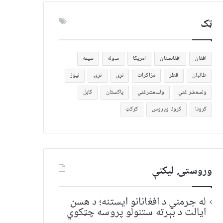
ټک
افغان
افغانستان
امریکا
سوله
سیمه
طالبان
قطر
مزاکرات
نړی
نړۍ
نیوز
ولسمشر غني
ولسمشرغني
پاکستان
کابل
کرونا
کرونا ویروس
کرکټ
وروستۍ ليکنې
له جرمني د افغانانو ایستنه؛ د هسن
ایالت د بېرته ستنولو پروسه چټکوي