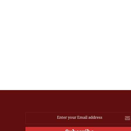
Ente
you
Emai