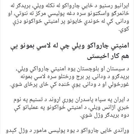
ایرانیو رسنیو د ځايي چارواکو له نکله ویلي، بریدګر له
ځانمرګو واسکټونو سره دغه پولیسي مرکز ته ننوتي، او
ودانۍ کې له خوندي ځایونو پر امنیتي ځواکونو ډزې
کوي.
امنیتي چارواکو ویلي چې له لاسي بمونو یې
هم کار اخیستی
د سیستان او بلوچستان یوه امنیتي چارواکي ویلي،
بریدګرو د ودانۍ پر برج ورختلو سره لاسي بمونه
غورځولي او د ودانۍ یوې څنډه کې ځای پرځای شوي.
د ایران په سپاه پاسدران پورې اړوند د تسنیم په نوم
خبري اژانس ویلي، د امنیتي ځواکونو په عملیاتو کې
دوه بریدګر وژل شوي.
وړاندې ځايي چارواکو د یوه پولیسي مامور د وژل کېدو