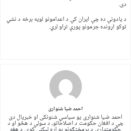
دی.
د یادونې ده چې ایران کې د اعدامونو لویه برخه د نشي
توکو اړونده جرمونو پورې تړاو لري.
احمد ضیا شنواری
احمد ضیا شنواری یو سياسي شنونکی او خبریال دی
چې د افغان حکومت د اصلاحاتو، د سولې د هڅو او د
حکومتدارۍ د پرمختګونو په اړه لیکنې کوي. د هغه