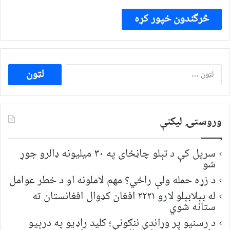
ددی
لپاره
لټون:
وروستۍ ليکنې
سرپل کې د تېلو چاڼځای په ۳۰ میلیونه ډالرو جوړ
شو
د زړه حمله ولې راځي؟ مهم لاملونه او د خطر عوامل
له بېلابېلو لارو ۲۲۲۱ افغان کډوال افغانستان ته
ستانه شوي
د رسنیو پر وړاندې ننګونې؛ کلید راډیو په درېیو