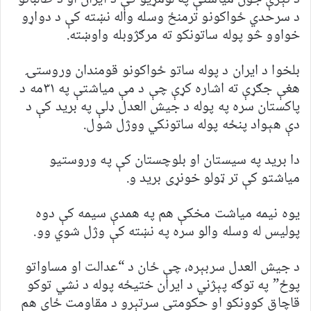
د سرحدي ځواکونو ترمنځ وسله واله نښته کې د دواړو
خواوو څو پوله ساتونکو ته مرګژوبله واوښته.
بلخوا د ایران د پوله ساتو ځواکونو قومندان وروستۍ
هغې جګړې ته اشاره کړې چې د مې میاشتې په ۳۱مه د
پاکستان سره په پوله د جیش العدل ډلې په برید کې د
دې هېواد پنځه پوله ساتونکي ووژل شول.
دا برید په سیستان او بلوچستان کې په وروستیو
میاشتو کې تر ټولو خونړی برید و.
يوه نيمه مياشت مخکې هم په همدې سيمه کې دوه
پوليس له وسله والو سره په نښته کې وژل شوي وو.
د جیش العدل سربېره، چې ځان د “عدالت او مساواتو
پوځ” په توګه پېژني د ایران ختیځه پوله د نشي توکو
قاچاق کوونکو او حکومتي سرتېرو د مقاومت ځای هم