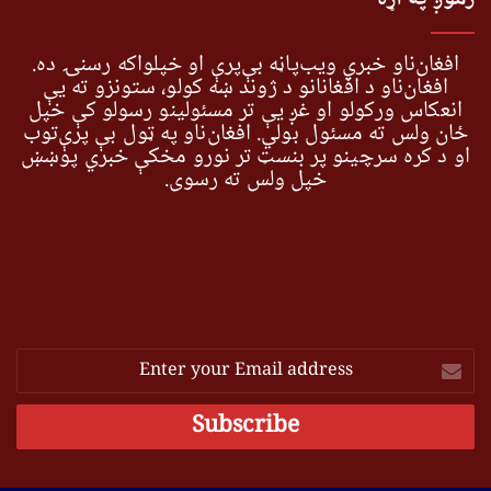
افغان‌ناو خبري ویب‌پاڼه بې‌پرې او خپلواکه رسنۍ ده.
افغان‌ناو د افغانانو د ژوند ښه کولو، ستونزو ته یې
انعکاس ورکولو او غږ یې تر مسئولینو رسولو کې خپل
ځان ولس ته مسئول بولي. افغان‌ناو په ټول بې پرې‌توب
او د کره سرچینو پر بنسټ تر نورو مخکې خبري پوښښ
خپل ولس ته رسوي.
Enter
your
Email
address