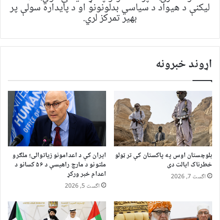
لیکنې د هیواد د سیاسي بدلونونو او د پایداره سولې پر
بهیر تمرکز لري.
اړوند خبرونه
بلوچستان اوس په پاکستان کې تر ټولو
ایران کې د اعدامونو زیاتوالی؛ ملګرو
خطرناک ایالت دی
ملتونو د مارچ راهیسې د ۵۶ کسانو د
اعدام خبر ورکړ
اگست 7, 2026
اگست 5, 2026