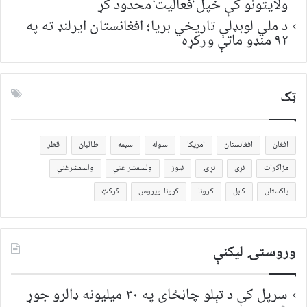
ولایتونو کې خپل فعالیت محدود کړ
د ملي لوبډلې تاریخي بریا؛ افغانستان ایرلنډ ته په
۹۲ منډو ماتې ورکړه
ټک
افغان
افغانستان
امریکا
سوله
سیمه
طالبان
قطر
مزاکرات
نړی
نړۍ
نیوز
ولسمشر غني
ولسمشرغني
پاکستان
کابل
کرونا
کرونا ویروس
کرکټ
وروستۍ ليکنې
سرپل کې د تېلو چاڼځای په ۳۰ میلیونه ډالرو جوړ