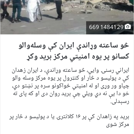
1484129 669
څو ساعته وړاندې ایران کې وسله‌والو
کسانو پر یوه امنیتي مرکز برید وکړ
ایراني رسنۍ وايي، څو ساعته وړاندې، د ایران زهدان
کې د پولیسو د څار او کنټرول پر یوه مرکز وسله والو
چپاو ور وړی او له امنیتي ځواکونو سره پر نښتو دي،
خو دا یې نه دي ویلي چې برید روان دی او که پای ته
رسېدلی.
برید په زاهدان کې پر ۱۶ کلانترۍ یا د پولیسو د څار پر
مرکز شوی