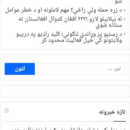
شو
د زړه حمله ولې راځي؟ مهم لاملونه او د خطر عوامل
له بېلابېلو لارو ۲۲۲۱ افغان کډوال افغانستان ته
ستانه شوي
د رسنیو پر وړاندې ننګونې؛ کلید راډیو په درېیو
ولایتونو کې خپل فعالیت محدود کړ
ددی
لپاره
لټون:
تازه خبرونه