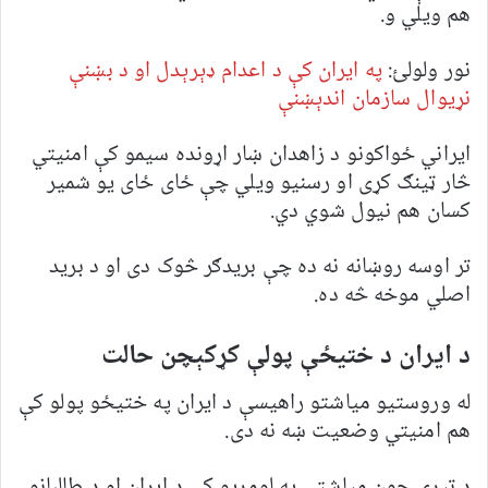
هم ویلي و.
نور ولولئ:
په ایران کې د اعدام ډېرېدل او د بښنې
نړیوال سازمان اندېښنې
ایراني ځواکونو د زاهدان ښار اړونده سیمو کې امنیتي
څار ټینګ کړی او رسنیو ویلي چې ځای ځای یو شمیر
کسان هم نیول شوي دي.
تر اوسه روښانه نه ده چې بریدګر څوک دی او د برید
اصلي موخه څه ده.
د ایران د ختیځې پولې کړکېچن حالت
له وروستیو میاشتو راهیسې د ایران په ختیځو پولو کې
هم امنیتي وضعیت ښه نه دی.
د تېرې جون میاشتې په لومړیو کې د ایران او د طالبانو