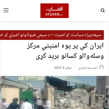
لټون
مین
سیمه‌ییزه سیاست او امنیت – د سیمې هیوادونو اغیزې او خب
ایران کې پر یوه امنیتي مرکز
وسله‌والو کسانو برید کړی
احمد ضیا شنواری
جولای 8, 2023