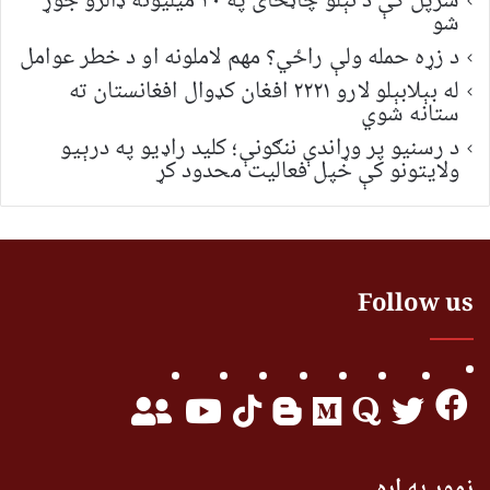
سرپل کې د تېلو چاڼځای په ۳۰ میلیونه ډالرو جوړ
شو
د زړه حمله ولې راځي؟ مهم لاملونه او د خطر عوامل
له بېلابېلو لارو ۲۲۲۱ افغان کډوال افغانستان ته
ستانه شوي
د رسنیو پر وړاندې ننګونې؛ کلید راډیو په درېیو
ولایتونو کې خپل فعالیت محدود کړ
Follow us
زموږ په اړه