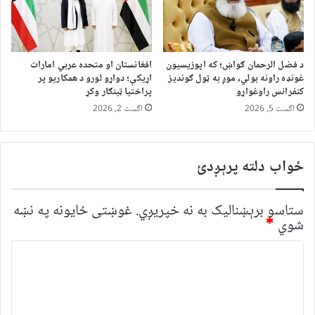
د فضل الرحمان ګواښ؛ که اپوزیسیون
افغانستان او متحده عربي امارات
غونډه راونه بولي، موږ به ټول ګوندیز
اړیکې؛ دواړو لورو د همکاریو پر
کنفرانس راوغواړو
پراختیا ټینګار وکړ
اگست 5, 2026
اگست 2, 2026
ځواب دلته پرېږدئ
ستاسو برېښناليک به نه خپريږي.
غوښتى ځایونه په نښه
شوي
*
څ
ر
گ
ن