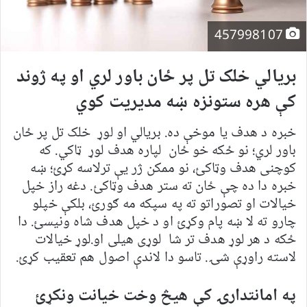
457998107
بریالي خلک تل پر ځان باور لري او په ژوند
کې هره ستونزه ښه مدیریت کوي
خبره د هدف یا موخې ده. بریالي او لوړ خلک تل پر ځان
باور لري؛ نو ځکه خو ځان لپاره هدف لوړ ټاکي. که
کوچنی هدف وټاکئ، نو ممکن ژر یې ترلاسه کړئ؛ ښه
خبره دا ده چې ځان ته ستر هدف وټاکئ. دغه راز خپل
خیالات او تصوراتو ته په سپکه مه ګورئ، بلکې خپلو
چارو ته لا ښه پام وکړئ او د خپل هدف شاه ونیسئ. دا
ځکه د هر لوړ هدف تر شا لوړی هیلی او.لوړ خیالات
لاسته راوړې شۍ. تاسو دا لاندې اصول هم تعقیب کړئ.
په امانتدارۍ کې هیڅ وخت خیانت ونکړئ