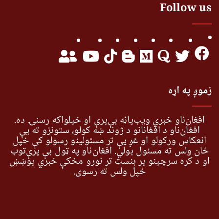
Follow us
زموږ په اړه
افغان‌ناو خبري ویب‌پاڼه بې‌پرې او خپلواکه رسنۍ ده.
افغان‌ناو د افغانانو د ژوند ښه کولو، ستونزو ته یې
انعکاس ورکولو او غږ یې تر مسئولینو رسولو کې خپل
ځان ولس ته مسئول بولي. افغان‌ناو په ټول بې پرې‌توب
او د کره سرچینو پر بنسټ تر نورو مخکې خبري پوښښ
خپل ولس ته رسوي.