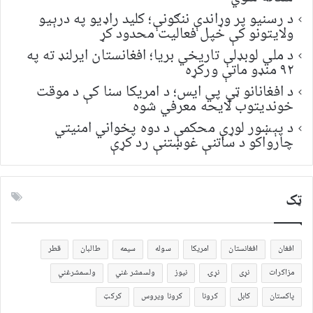
د رسنیو پر وړاندې ننګونې؛ کلید راډیو په درېیو
ولایتونو کې خپل فعالیت محدود کړ
د ملي لوبډلې تاریخي بریا؛ افغانستان ایرلنډ ته په
۹۲ منډو ماتې ورکړه
د افغانانو ټي پي ایس؛ د امریکا سنا کې د موقت
خونديتوب لایحه معرفي شوه
د پېښور لوړې محکمې د دوه پخواني امنیتي
چارواکو د ساتنې غوښتنې رد کړې
ټک
افغان
افغانستان
امریکا
سوله
سیمه
طالبان
قطر
مزاکرات
نړی
نړۍ
نیوز
ولسمشر غني
ولسمشرغني
پاکستان
کابل
کرونا
کرونا ویروس
کرکټ