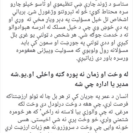
ستاسو د ژوند چارې ښې تنظیموي او تاسو خپلو چارو
سره محتاط کوي؛ څو له تېروتنو وژغورل شئ. بریالي
اشخاص تل خپل مسؤلیت په ډېر ویاړ مخې ته وړي او
په دې خوښ وي چې د خپل مسلک له ادرسه هېوادوالو
ته د خدمت جوګه شي. هر شخص د ټولنې یو غړی بلل
کیږي او ددې ټولنې په جوړښت او سمون کې باید
مسؤلانه رول ولوبوي که مسولیت وپیژنی همغومره
ورسره باور دی زیاتیږي.
له وخت او زمان نه پوره ګټه واخلۍ او.یو.شه
مدیر یا اداره چي شه
انسان د عمر په جریان کې تر هر بل چا له ټولو ارزښتناکه
فرصت لري، چې هغه د وخت درلودل دی وخت لکه
مرغۍ ته چې والوزي بیا لاسته نه راځي’ که هر څومره
شتمني ولري، خو وخت پرې نه شې اخیستی. هسی
خو.نه وایی چې وخت د سروزرو.نه هم زیات ارزښت لري