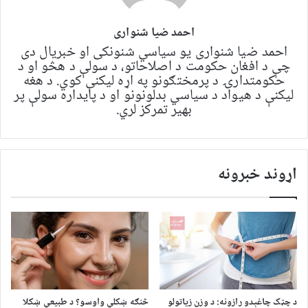
احمد ضیا شنواری
احمد ضیا شنواری یو سياسي شنونکی او خبریال دی
چې د افغان حکومت د اصلاحاتو، د سولې د هڅو او د
حکومتدارۍ د پرمختګونو په اړه لیکنې کوي. د هغه
لیکنې د هیواد د سیاسي بدلونونو او د پایداره سولې پر
بهیر تمرکز لري.
اړوند خبرونه
د چټک چاغېدو رازونه: د وزن زیاتولو
څنګه ښکلي واوسو؟ د طبیعي ښکلا