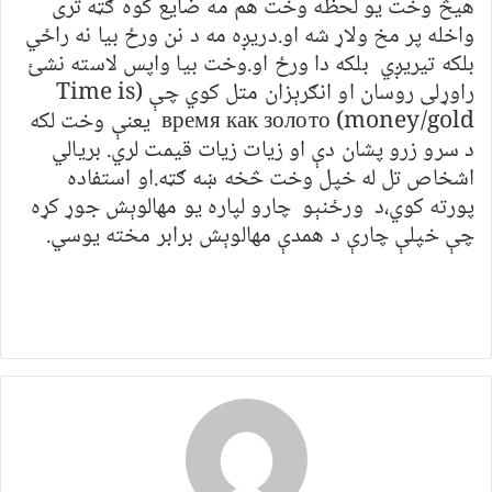
هیڅ وخت یو لحظه وخت هم مه ضایع کوه ګټه تری
واخله پر مخ ولاړ شه او.دریږه مه د نن ورځ بیا نه راځي
بلکه تیریږي بلکه دا ورځ او.وخت بیا واپس لاسته نشئ
راوړلی روسان او انګرېزان متل کوي چې (Time is
money/gold) время как золото یعنې وخت لکه
د سرو زرو پشان دې او زیات زیات قیمت لري. بریالي
اشخاص تل له خپل وخت څخه ښه ګټه.او استفاده
پورته کوي،د ورځنېو چارو لپاره یو مهالوېش جوړ کړه
چې خپلې چارې د همدې مهالوېش برابر مخته یوسي.