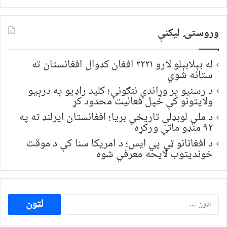
وروستۍ ليکنې
له بېلابېلو لارو ۲۲۲۱ افغان کډوال افغانستان ته
ستانه شوي
د رسنیو پر وړاندې ننګونې؛ کلید راډیو په درېیو
ولایتونو کې خپل فعالیت محدود کړ
د ملي لوبډلې تاریخي بریا؛ افغانستان ایرلنډ ته په
۹۲ منډو ماتې ورکړه
د افغانانو ټي پي ایس؛ د امریکا سنا کې د موقت
خونديتوب لایحه معرفي شوه
ددی
لپاره
لټون: