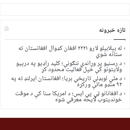
تازه خبرونه
له بېلابېلو لارو ۲۲۲۱ افغان کډوال افغانستان ته
ستانه شوي
د رسنیو پر وړاندې ننګونې؛ کلید راډیو په درېیو
ولایتونو کې خپل فعالیت محدود کړ
د ملي لوبډلې تاریخي بریا؛ افغانستان ایرلنډ ته په
۹۲ منډو ماتې ورکړه
د افغانانو ټي پي ایس؛ د امریکا سنا کې د موقت
خونديتوب لایحه معرفي شوه