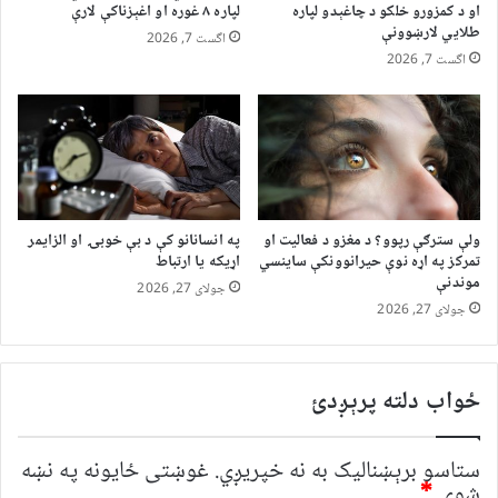
او د کمزورو خلکو د چاغېدو لپاره
لپاره ۸ غوره او اغېزناکې لارې
طلایي لارښوونې
اگست 7, 2026
اگست 7, 2026
ولې سترګې رپوو؟ د مغزو د فعالیت او
په انسانانو کې د بې خوبۍ او الزایمر
تمرکز په اړه نوې حیرانوونکې ساینسي
اړیکه یا ارتباط
موندنې
جولای 27, 2026
جولای 27, 2026
ځواب دلته پرېږدئ
ستاسو برېښناليک به نه خپريږي.
غوښتى ځایونه په نښه
شوي
*