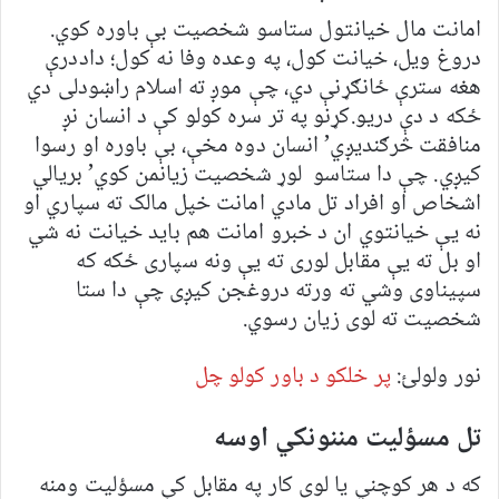
امانت مال خیانتول ستاسو شخصیت بې باوره کوي.
دروغ ویل، خیانت کول، په وعده وفا نه کول؛ داددرې
هغه سترې ځانګړنې دي، چې موږ ته اسلام راښودلی دي
ځکه د دې دریو.کړنو په تر سره کولو کې د انسان نږ
منافقت څرګندیږي’ انسان دوه مخې، بې باوره او رسوا
کیږي. چې دا ستاسو لوړ شخصیت زیانمن کوي’ بریالي
اشخاص او افراد تل مادي امانت خپل مالک ته سپاري او
نه یې خیانتوي ان د خبرو امانت هم باید خیانت نه شي
او بل ته یې مقابل لوری ته یې ونه سپاری ځکه که
سپیناوی وشي ته ورته دروغجن کیږی چې دا ستا
شخصیت ته لوی زیان رسوي.
نور ولولئ:
پر خلکو د باور کولو چل
تل مسؤلیت مننونکي اوسه
که د هر کوچني یا لوی کار په مقابل کې مسؤلیت ومنه