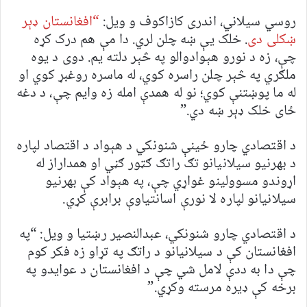
روسي سیلاني، اندری کازاکوف و ویل:
“افغانستان ډېر
ښکلی دی
. خلک یې ښه چلن لري. دا مې هم درک کړه
چې، زه د نورو هېوادوالو په څېر دلته یم. دوی د یوه
ملګري په څېر چلن راسره کوي، له ماسره روغبړ کوي او
له ما پوښتنې کوي؛ نو له همدې امله زه وایم چې، د دغه
ځای خلک ډېر ښه دي.”
د اقتصادي چارو ځینې شنونکي د هېواد د اقتصاد لپاره
د بهرنیو سیلانیانو تګ راتګ ګټور ګڼي او همداراز له
اړوندو مسوولینو غواړي چې، په هېواد کې بهرنیو
سیلانیانو لپاره لا نورې اسانتیاوې برابرې کړي.
د اقتصادي چارو شنونکي، عبدالنصیر رښتیا و ویل: “په
افغانستان کې د سیلانیانو د راتګ په تړاو زه فکر کوم
چې دا به ددې لامل شي چې د افغانستان د عوایدو په
برخه کې ډيره مرسته وکړي.”