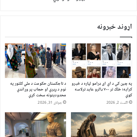
اړوند خبرونه
په چین کې د اې ای ډرامو لپاره د څېرو
د تاجکستان حکومت د ملي کلتور په
کرایه؛ خلک تر ۷۰۰ ډالرو عاید ترلاسه
نوم د ږیرې او حجاب پر وړاندې
کوي
محدودیتونه سخت کړي
اگست 2, 2026
جولای 31, 2026