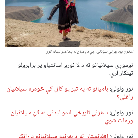
انځور؛ یوه بهرني سېلانۍ چې د بامیان له بند امیر لیدنه کوي
نوموړی سیلانیانو ته د لا نورو اسانتیاو پر برابرولو
ټینګار لري.
نور ولولئ:
بامیانو ته په تېر یو کال کې څومره سیلانیان
راغلي؟
نور ولولئ:
د غزني تاریخي ابدو لېدنې ته ګڼ سیلانیان
ورمات شوي
نور ولولئ:
افغانستان ته د بهرنیو سیلانیانو د راتګ