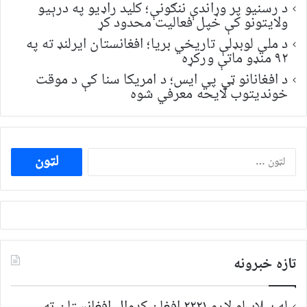
د رسنیو پر وړاندې ننګونې؛ کلید راډیو په درېیو
ولایتونو کې خپل فعالیت محدود کړ
د ملي لوبډلې تاریخي بریا؛ افغانستان ایرلنډ ته په
۹۲ منډو ماتې ورکړه
د افغانانو ټي پي ایس؛ د امریکا سنا کې د موقت
خونديتوب لایحه معرفي شوه
ددی
لپاره
لټون:
تازه خبرونه