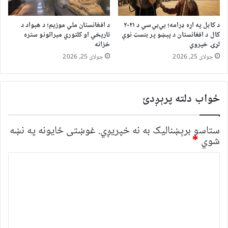
د کابل په اړه ډرامه؛ بي‌بي‌سي د ۲۰۲۱
د افغانستان ملي موزیم؛ د هېواد د
کال د افغانستان د پېښو پر بنسټ نوې
تاریخي او کلتوري میراثونو ستره
لړۍ خپروي
خزانه
جولای 25, 2026
جولای 25, 2026
ځواب دلته پرېږدئ
ستاسو برېښناليک به نه خپريږي.
غوښتى ځایونه په نښه
شوي
*
څ
ر
گ
ن
د