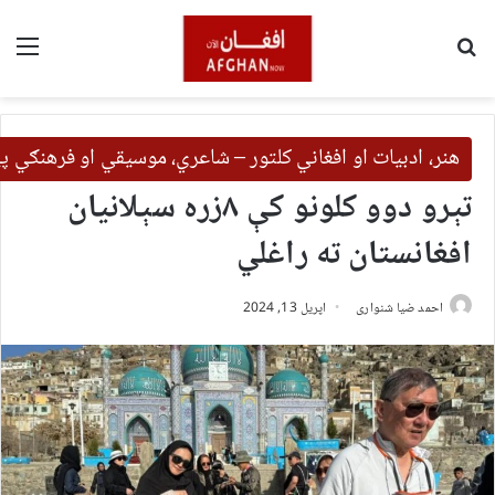
لټون
مین
هنر، ادبیات او افغاني کلتور – شاعري، موسیقي او فرهنګي 
تېرو دوو کلونو کې ۸زره سېلانیان
افغانستان ته راغلي
احمد ضیا شنواری
اپریل 13, 2024