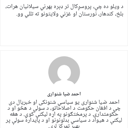
د ویلو ده چې، پروسږکال تر ډېره بهرني سیلانیان هرات،
بلخ، کندهار، نورستان او غزني ولایتونو ته تللي وو.
احمد ضیا شنواری
احمد ضیا شنواری یو سياسي شنونکی او خبریال دی
چې د افغان حکومت د اصلاحاتو، د سولې د هڅو او د
حکومتدارۍ د پرمختګونو په اړه لیکنې کوي. د هغه
لیکنې د هیواد د سیاسي بدلونونو او د پایداره سولې پر
بهیر تمرکز لري.