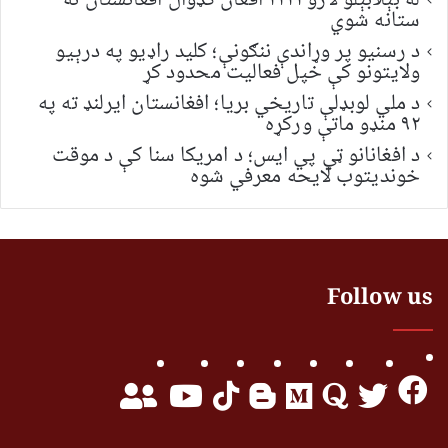
له بېلابېلو لارو ۲۲۲۱ افغان کډوال افغانستان ته
ستانه شوي
د رسنیو پر وړاندې ننګونې؛ کلید راډیو په درېیو
ولایتونو کې خپل فعالیت محدود کړ
د ملي لوبډلې تاریخي بریا؛ افغانستان ایرلنډ ته په
۹۲ منډو ماتې ورکړه
د افغانانو ټي پي ایس؛ د امریکا سنا کې د موقت
خونديتوب لایحه معرفي شوه
Follow us