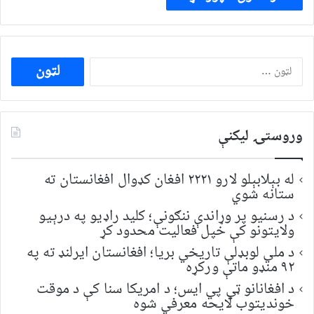
ددی
لپاره
لټون:
وروستۍ ليکنې
له بېلابېلو لارو ۲۲۲۱ افغان کډوال افغانستان ته
ستانه شوي
د رسنیو پر وړاندې ننګونې؛ کلید راډیو په درېیو
ولایتونو کې خپل فعالیت محدود کړ
د ملي لوبډلې تاریخي بریا؛ افغانستان ایرلنډ ته په
۹۲ منډو ماتې ورکړه
د افغانانو ټي پي ایس؛ د امریکا سنا کې د موقت
خونديتوب لایحه معرفي شوه