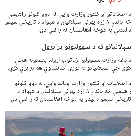
د اطلاعاتو او کلتور وزارت وايي، له دوو کلونو راهیسې
څه باندې ۸ زره بهرني سیلانیان د هېواد د تاریخي سیمو
د لیدنې په موخه افغانستان ته راغلي دي.
سېلانیانو ته د سهولتونو برابرول
د دغه وزارت مسوولین زیاتوي، اړوند بنسټونه هڅې
کوي چې، سیلانیانو ته نورې اسانتیاوې هم برابرې کړي.
د اطلاعات او کلتور وزارت ویاند وايي، له دوو کلونو
راهیسې څه باندې ۸ زره بهرني سیلانیان د هېواد د
تاریخي سیمو د لیدو په موخه افغانستان ته راغلي دي.