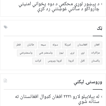
د پېښور لوړې محکمې د دوه پخواني امنیتي
چارواکو د ساتنې غوښتنې رد کړې
ټک
افغان
افغانستان
امریکا
سوله
سیمه
طالبان
قطر
مزاکرات
نړی
نړۍ
نیوز
ولسمشر غني
ولسمشرغني
پاکستان
کابل
کرونا
کرونا ویروس
کرکټ
وروستۍ ليکنې
له بېلابېلو لارو ۲۲۲۱ افغان کډوال افغانستان ته
ستانه شوي