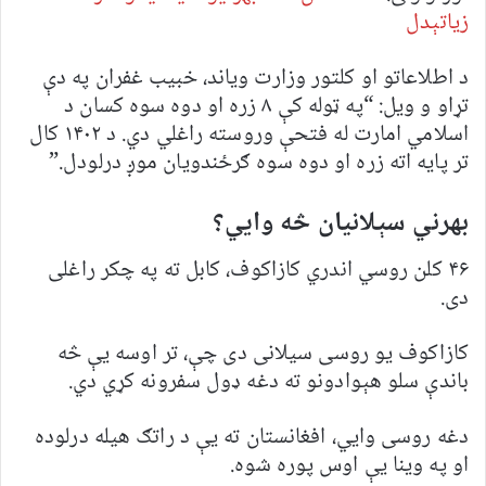
زیاتېدل
د اطلاعاتو او کلتور وزارت ویاند، خبیب غفران په دې
تړاو و ویل: “په ټوله کې ۸ زره او دوه سوه کسان د
اسلامي امارت له فتحې وروسته راغلي دي. د ۱۴۰۲ کال
تر پایه اته زره او دوه سوه ګرځندویان موږ درلودل.”
بهرني سېلانیان څه وايي؟
۴۶ کلن روسي اندري کازاکوف، کابل ته په چکر راغلی
دی.
کازاکوف یو روسی سیلانی دی چې، تر اوسه یې څه
باندې سلو هېوادونو ته دغه ډول سفرونه کړي دي.
دغه روسی وايي، افغانستان ته یې د راتګ هیله درلوده
او په وینا یې اوس پوره شوه.