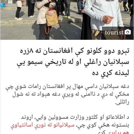
tourist
تېرو دوو کلونو کې افغانستان ته ۸زره
سېلانیان راغلي او له تاریخي سیمو یې
لیدنه کړي ده
دغه سېلانیان داسې مهال پر افغانستان رامات شوي چې
مخکې له دې د ناامنۍ له ویرې دغه هېواد ته نه شول
راتللی.
د اطلاعاتو او کلتور وزارت مسوولین وايي، اړوند
بنسټونه هڅې کوي چې،
سیلانیانو ته نورې اسانتیاوې
هم برابرې
کړي.