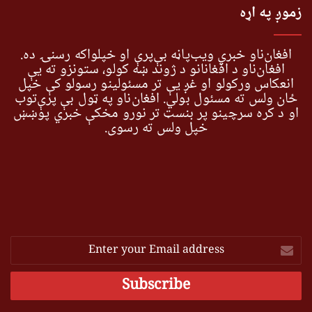
زموږ په اړه
افغان‌ناو خبري ویب‌پاڼه بې‌پرې او خپلواکه رسنۍ ده.
افغان‌ناو د افغانانو د ژوند ښه کولو، ستونزو ته یې
انعکاس ورکولو او غږ یې تر مسئولینو رسولو کې خپل
ځان ولس ته مسئول بولي. افغان‌ناو په ټول بې پرې‌توب
او د کره سرچینو پر بنسټ تر نورو مخکې خبري پوښښ
خپل ولس ته رسوي.
Enter
your
Email
address