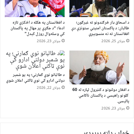
د اسحاق ډار څرګندونو ته غبرګون؛
د افغانستان په هکله د اڅکزي تازه
طالبان: د پاکستان امنیتي ستونزې دې
ادعا؛ “د جګړې پر مهال په پاکستان
افغانستان ته نه منسوبېږي
کې وسله‌وال روزل کېدل”
جولای 25, 2026
جولای 23, 2026
د طالبانو نوي ګمارنې؛ په یو شمېر
دولتي ادارو کې نوې ټاکنې اعلان شوې
جولای 22, 2026
د افغان دولتونو د کنټرول لپاره له 60
کلونو راهیسې د پاکستان ناکامې
پالیسۍ
جولای 23, 2026
ځواب دلته پرېږدئ