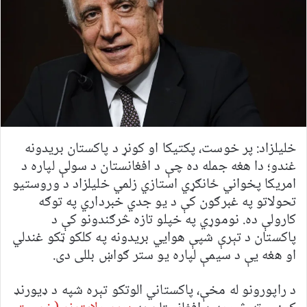
خلیلزاد: پر خوست، پکتیکا او کونړ د پاکستان بریدونه
غندو؛ دا هغه جمله ده چې د افغانستان د سولې لپاره د
امریکا پخواني ځانګړي استازي زلمي خلیلزاد د وروستیو
تحولاتو په غبرګون کې د یو جدي خبرداري په توګه
کارولې ده. نوموړي په خپلو تازه څرګندونو کې د
پاکستان د تېرې شپې هوايي بریدونه په کلکو ټکو غندلي
او هغه یې د سیمې لپاره یو ستر ګواښ بللی دی.
د راپورونو له مخې، پاکستاني الوتکو تېره شپه د ډیورنډ