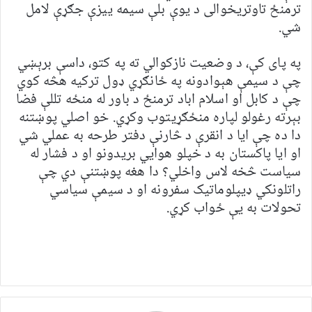
ترمنځ تاوتریخوالی د یوې بلې سیمه ییزې جګړې لامل
شي.
په پای کې، د وضعیت نازکوالي ته په کتو، داسې برېښي
چې د سیمې هېوادونه په ځانګړي ډول ترکیه هڅه کوي
چې د کابل او اسلام اباد ترمنځ د باور له منځه تللې فضا
بېرته رغولو لپاره منځګړیتوب وکړي. خو اصلي پوښتنه
دا ده چې ایا د انقرې د څارنې دفتر طرحه به عملي شي
او ایا پاکستان به د خپلو هوايي بریدونو او د فشار له
سیاست څخه لاس واخلي؟ دا هغه پوښتنې دي چې
راتلونکي ډیپلوماتیک سفرونه او د سیمې سیاسي
تحولات به یې ځواب کړي.