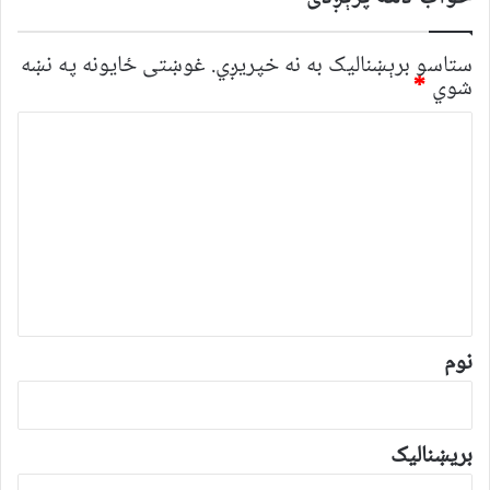
ستاسو برېښناليک به نه خپريږي.
غوښتى ځایونه په نښه
شوي
*
څ
ر
گ
ن
د
و
ن
*
نوم
بریښنالیک