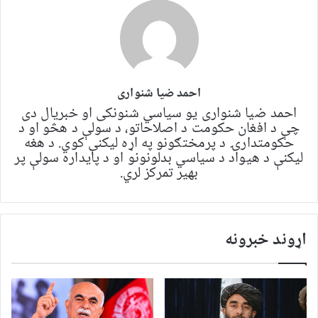
احمد ضیا شنواری
احمد ضیا شنواری یو سياسي شنونکی او خبریال دی
چې د افغان حکومت د اصلاحاتو، د سولې د هڅو او د
حکومتدارۍ د پرمختګونو په اړه لیکنې کوي. د هغه
لیکنې د هیواد د سیاسي بدلونونو او د پایداره سولې پر
بهیر تمرکز لري.
اړوند خبرونه