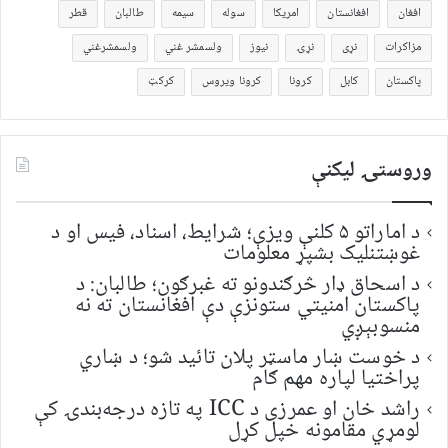
افغان
افغانستان
امریکا
سوله
سیمه
طالبان
قطر
مزاکرات
نړی
نړۍ
نیوز
ولسمشر غني
ولسمشرغني
پاکستان
کابل
کرونا
کرونا ویروس
کرکټ
وروستۍ ليکنې
د اماراتو ۵ کلنې ویزې؛ شرایط، اسناد، فیس او د
غوښتنلیک بشپړ معلومات
د اسحاق ډار څرګندونو ته غبرګون؛ طالبان: د
پاکستان امنیتي ستونزې دې افغانستان ته نه
منسوبېږي
د خوست ښار ماسټر پلان تائید شو؛ د ښاري
پراختیا لپاره مهم ګام
راشد خان او عمرزی د ICC په تازه درجه‌بندۍ کې
لومړي مقامونه خپل کړل