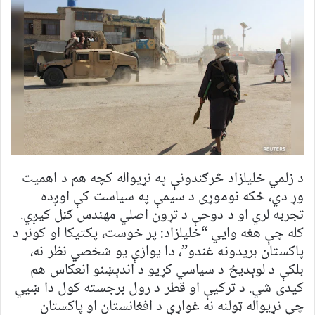
د زلمي خلیلزاد څرګندونې په نړیواله کچه هم د اهمیت
وړ دي، ځکه نوموړی د سیمې په سیاست کې اوږده
تجربه لري او د دوحې د تړون اصلي مهندس ګڼل کیږي.
کله چې هغه وايي “خلیلزاد: پر خوست، پکتیکا او کونړ د
پاکستان بریدونه غندو”، دا یوازې یو شخصي نظر نه،
بلکې د لوېدیځ د سیاسي کړیو د اندېښنو انعکاس هم
کیدی شي. د ترکیې او قطر د رول برجسته کول دا ښیي
چې نړیواله ټولنه نه غواړي د افغانستان او پاکستان