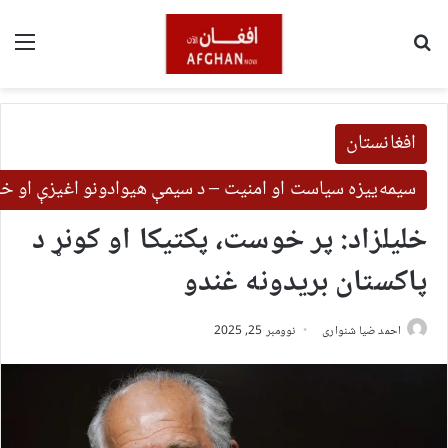
لټون
مین
افغانستان
سیمه‌ییزه سیاست او امنیت – د سیمې هیوادونو اغیزې او خب
خلیلزاد: پر خوست، پکتیکا او کونړ د
پاکستان بریدونه غندو
احمد ضیا شنواری
نوومبر 25, 2025