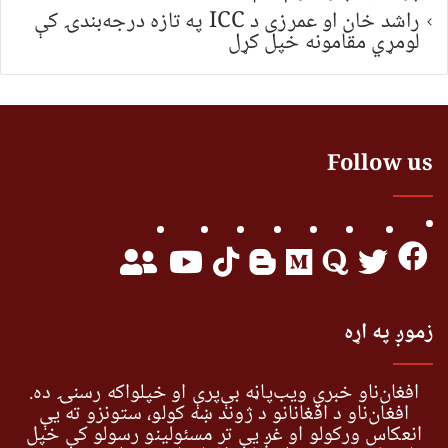
راشد خان او عمرزی د ICC په تازه درجه‌بندۍ کې
لومړي مقامونه خپل کړل
Follow us
زموږ په اړه
افغان‌ناو خبري ویب‌پاڼه بې‌پرې او خپلواکه رسنۍ ده.
افغان‌ناو د افغانانو د ژوند ښه کولو، ستونزو ته یې
انعکاس ورکولو او غږ یې تر مسئولینو رسولو کې خپل