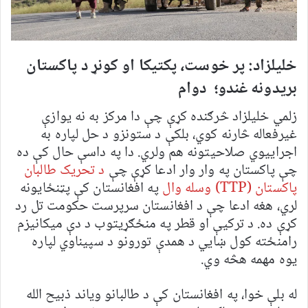
خلیلزاد: پر خوست، پکتیکا او کونړ د پاکستان
بریدونه غندو؛ دوام
زلمي خلیلزاد څرګنده کړې چې دا مرکز به نه یوازې
غیرفعاله څارنه کوي، بلکې د ستونزو د حل لپاره به
اجراییوي صلاحیتونه هم ولري. دا په داسې حال کې ده
چې پاکستان په وار وار ادعا کړې چې
د تحریک طالبان
پاکستان (TTP) وسله وال
په افغانستان کې پټنځایونه
لري، هغه ادعا چې د افغانستان سرپرست حکومت تل رد
کړې ده. د ترکیې او قطر په منځګړیتوب د دې میکانیزم
رامنځته کول ښايي د همدې تورونو د سپیناوي لپاره
یوه مهمه هڅه وي.
له بلې خوا، په افغانستان کې د طالبانو ویاند ذبیح الله