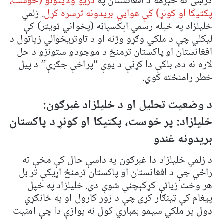
کرښې ته څېرمه د افغانستان په
دریو ولایتونو (خوست،
پکتیکا او کونړ) کې هوايي بریدونه ترسره کړل
. زلمي
خلیلزاد په خپله رسمي اېکسپاڼه (پخواني ټویټر) کې
لیکلي چې د ملکي وګړو وژنه او د تاوتریخوالي زیاتول د
افغانستان او پاکستان ترمنځ د موجودو ستونزو د حل
لاره نه ده، بلکې دا کړنې د یوې “پراخې جګړې” د پیل
خطر رامنځته کوي.
د وضعیت تحلیل او د خلیلزاد غبرګون:
خلیلزاد: پر خوست، پکتیکا او کونړ د پاکستان
بریدونه غندو
د زلمي خلیلزاد دا غبرګون په داسې حال کې مخې ته
راځي چې د افغانستان او پاکستان ترمنځ اړیکې تر بل
هر وخت زیاتې کړکېچنې شوې دي. خلیلزاد په خپل
پیغام کې ټینګار کړی چې د زور کارول او په ځانګړي
ډول پر ملکي سیمو بمباري کول نه یوازې دا چې امنیت