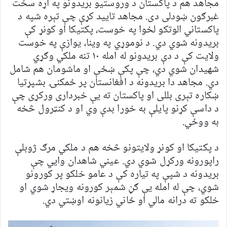
مجاهد هم د پاکستان د وروستیو بریدونو په اړه سخت
غبرګون ښودلی دی. مجاهد تایید کړې چې تېره شپه د
پاکستاني الوتکو لخوا په خوست، پکتیکا او کونړ کې
بریدونه شوي دي. د نوموړي په وینا، یوازې په خوست
ولایت کې د دې بریدونو له امله ۱۰ تنه ملکي وګړي
شهیدان شوي دي، چې پکې ښځې او ماشومان هم شامل
دي. مجاهد دا بریدونه د افغانستان پر ځمکنۍ بشپړتیا
ښکاره تېری بللی او پاکستان ته یې خبرداری ورکړی چې
د داسې کړنو پایلې به خورا بدې وي او د کنټرول څخه
به ووځي.
د پکتیکا او کونړ ولایتونو څخه هم د ملکي مرګ ژوبلې
راپورونه ورکړل شوي دي. عیني شاهدان وايي چې
بریدونه د شپې په تیاره کې د عامو خلکو پر کورونو
شوي، چې له امله یې ګڼ شمېر کورونه ویجاړ شوي او
خلکو ته درانه مالي او ځاني زیانونه اوښتي دي.