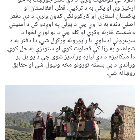
انقره کې موقعیت ولري. د دې دفتر جوړښت به څو
اړخیز وي او پکې به د ترکیې، قطر، افغانستان او
پاکستان استازي او کارکوونکي ګډون ولري. د دې دفتر
اصلي دنده به دا وي چې د پولې په اوږدو کې د امنیتي
وضعیت څارنه وکړي او کله چې د یو لوري لخوا د
سرغړونې ادعاوې یا راپورونه ورکړل شي، دا دفتر به د
شواهدو په رڼا کې قضاوت کوي او ستونزې به حل کوي.
دا میکانیزم د دې لپاره وړاندیز شوی چې د یو بل پر
وړاندې د بې بنسټه تورونو مخه ونیول شي او حقایق
روښانه شي.