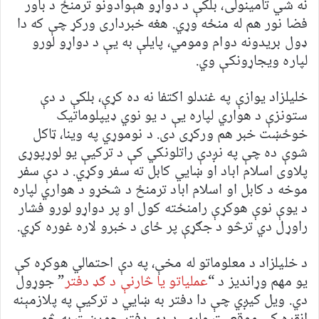
نه شي تامینولی، بلکې د دواړو هېوادونو ترمنځ د باور
فضا نور هم له منځه وړي. هغه خبرداری ورکړ چې که دا
ډول بریدونه دوام ومومي، پایلې به یې د دواړو لورو
لپاره ویجاړونکې وي.
خلیلزاد یوازې په غندلو اکتفا نه ده کړې، بلکې د دې
ستونزې د هواري لپاره یې د یو نوي ډیپلوماتیک
خوځښت خبر هم ورکړی دی. د نوموړي په وینا، ټاکل
شوې ده چې په نږدې راتلونکي کې د ترکیې یو لوړپوړی
پلاوی اسلام اباد او ښايي کابل ته سفر وکړي. د دې سفر
موخه د کابل او اسلام اباد ترمنځ د شخړو د هواري لپاره
د یوې نوې هوکړې رامنځته کول او پر دواړو لورو فشار
راوړل دي ترڅو د جګړې پر ځای د خبرو لاره غوره کړي.
د خلیلزاد د معلوماتو له مخې، په دې احتمالي هوکړه کې
یو مهم وړاندیز د “
عملیاتو یا څارنې د ګډ دفتر
” جوړول
دي. ویل کیږي چې دا دفتر به ښايي د ترکیې په پلازمېنه