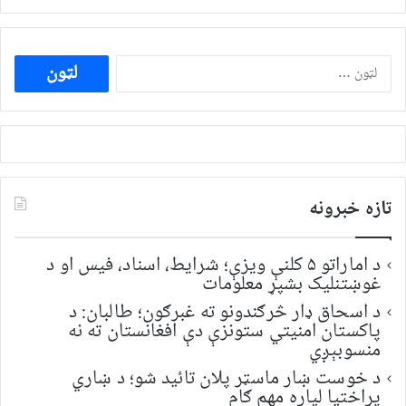
ددی
لپاره
لټون:
تازه خبرونه
د اماراتو ۵ کلنې ویزې؛ شرایط، اسناد، فیس او د
غوښتنلیک بشپړ معلومات
د اسحاق ډار څرګندونو ته غبرګون؛ طالبان: د
پاکستان امنیتي ستونزې دې افغانستان ته نه
منسوبېږي
د خوست ښار ماسټر پلان تائید شو؛ د ښاري
پراختیا لپاره مهم ګام