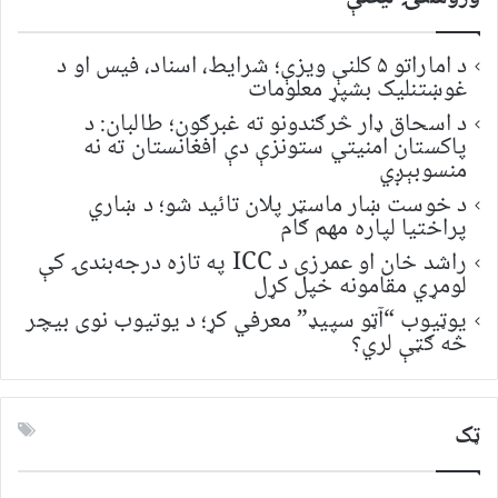
د اماراتو ۵ کلنې ویزې؛ شرایط، اسناد، فیس او د
غوښتنلیک بشپړ معلومات
د اسحاق ډار څرګندونو ته غبرګون؛ طالبان: د
پاکستان امنیتي ستونزې دې افغانستان ته نه
منسوبېږي
د خوست ښار ماسټر پلان تائید شو؛ د ښاري
پراختیا لپاره مهم ګام
راشد خان او عمرزی د ICC په تازه درجه‌بندۍ کې
لومړي مقامونه خپل کړل
یوټیوب “آټو سپیډ” معرفي کړ؛ د یوتیوب نوی بیچر
څه ګټې لري؟
ټک