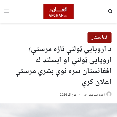
لټون
مین
افغانستان
د اروپايي ټولنې تازه مرستې؛
اروپايي ټولنې او ایسلنډ له
افغانستان سره نوې بشري مرستې
اعلان کړې
احمد ضیا شنواری
جون 3, 2026