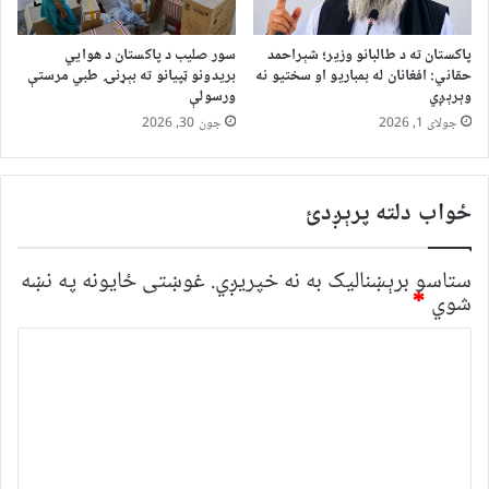
پاکستان ته د طالبانو وزیر؛ شېراحمد
سور صلیب د پاکستان د هوايي
حقاني: افغانان له بمباریو او سختیو نه
بریدونو ټپیانو ته بېړنۍ طبي مرستې
وېرېږي
ورسولې
جولای 1, 2026
جون 30, 2026
ځواب دلته پرېږدئ
ستاسو برېښناليک به نه خپريږي.
غوښتى ځایونه په نښه
شوي
*
څ
ر
گ
ن
د