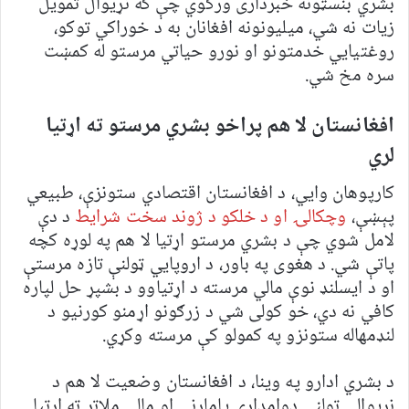
بشري بنسټونه خبرداری ورکوي چې که نړیوال تمویل
زیات نه شي، میلیونونه افغانان به د خوراکي توکو،
روغتیايي خدمتونو او نورو حیاتي مرستو له کمښت
سره مخ شي.
افغانستان لا هم پراخو بشري مرستو ته اړتیا
لري
کارپوهان وایي، د افغانستان اقتصادي ستونزې، طبیعي
پېښې،
وچکالۍ او د خلکو د ژوند سخت شرایط
د دې
لامل شوي چې د بشري مرستو اړتیا لا هم په لوړه کچه
پاتې شي. د هغوی په باور، د اروپايي ټولنې تازه مرستې
او د ایسلنډ نوې مالي مرسته د اړتیاوو د بشپړ حل لپاره
کافي نه دي، خو کولی شي د زرګونو اړمنو کورنیو د
لنډمهاله ستونزو په کمولو کې مرسته وکړي.
د بشري ادارو په وینا، د افغانستان وضعیت لا هم د
نړیوالې ټولنې دوامدارې پاملرنې او مالي ملاتړ ته اړتیا