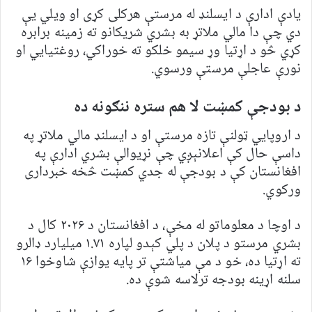
یادې ادارې د ایسلنډ له مرستې هرکلی کړی او ویلي یې
دي چې دا مالي ملاتړ به بشري شریکانو ته زمینه برابره
کړي څو د اړتیا وړ سیمو خلکو ته خوراکي، روغتیايي او
نورې عاجلې مرستې ورسوي.
د بودجې کمښت لا هم ستره ننګونه ده
د اروپايي ټولنې تازه مرستې او د ایسلنډ مالي ملاتړ په
داسې حال کې اعلانېږي چې نړیوالې بشري ادارې په
افغانستان کې د بودجې له جدي کمښت څخه خبرداری
ورکوي.
د اوچا د معلوماتو له مخې، د افغانستان د ۲۰۲۶ کال د
بشري مرستو د پلان د پلي کېدو لپاره ۱.۷۱ میلیارد ډالرو
ته اړتیا ده، خو د مې میاشتې تر پایه یوازې شاوخوا ۱۶
سلنه اړینه بودجه ترلاسه شوې ده.