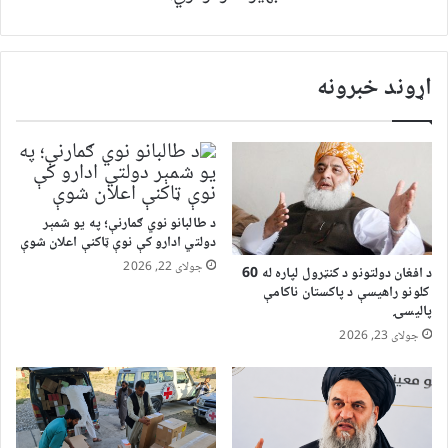
اړوند خبرونه
د طالبانو نوي ګمارنې؛ په یو شمېر
دولتي ادارو کې نوې ټاکنې اعلان شوې
جولای 22, 2026
د افغان دولتونو د کنټرول لپاره له 60
کلونو راهیسې د پاکستان ناکامې
پالیسۍ
جولای 23, 2026