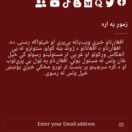
زموږ په اړه
افغان‌ناو خبري ویب‌پاڼه بې‌پرې او خپلواکه رسنۍ ده.
افغان‌ناو د افغانانو د ژوند ښه کولو، ستونزو ته یې
انعکاس ورکولو او غږ یې تر مسئولینو رسولو کې خپل
ځان ولس ته مسئول بولي. افغان‌ناو په ټول بې پرې‌توب
او د کره سرچینو پر بنسټ تر نورو مخکې خبري پوښښ
خپل ولس ته رسوي.
Enter
your