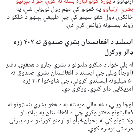
اړتیاوو د
پوره کولو لپاره بسنه نه کوي، خو د بېړنیو
بشري اړتیاوو
په کمولو کې مهم رول لوبولی شي، په
ځانګړي ډول هغو سیمو کې چې طبیعي پېښو د خلکو د
ژوند بنسټونه زیانمن کړي دي.
ایسلنډ د افغانستان بشري صندوق ته ۴۰۲ زره
ډالر ورکړل
له بلې خوا، د ملګرو ملتونو د بشري چارو د همغږۍ دفتر
(اوچا) ویلي چې ایسلنډ د افغانستان بشري صندوق ته
۵۰ میلیونه ایسلنډي کرونې، چې شاوخوا ۴۰۲ زره
امریکايي ډالر کېږي، ورکړي دي.
اوچا ویلي، دغه مالي مرسته به د هغو بشري بنسټونو له
فعالیتونو ملاتړ وکړي چې د افغانستان په بېلابېلو
ولایتونو کې له بحران‌ځپلو او اړمنو کورنیو سره بېړنۍ
مرستې ترسره کوي.