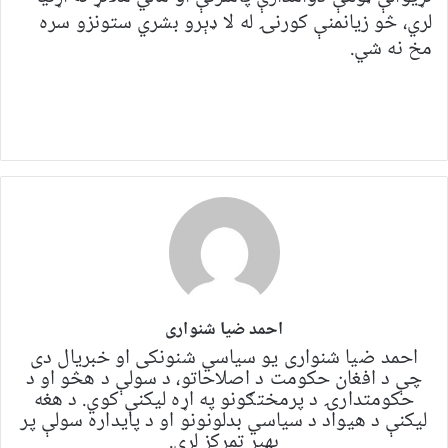
لري، څو زیانمنې کورنۍ له لا ډېرو بشري ستونزو سره
مخ نه شي.
احمد ضیا شنواری
احمد ضیا شنواری یو سياسي شنونکی او خبریال دی
چې د افغان حکومت د اصلاحاتو، د سولې د هڅو او د
حکومتدارۍ د پرمختګونو په اړه لیکنې کوي. د هغه
لیکنې د هیواد د سیاسي بدلونونو او د پایداره سولې پر
بهیر تمرکز لري.