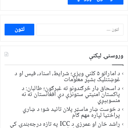
ددی
لپاره
لټون:
وروستۍ ليکنې
د اماراتو ۵ کلنې ویزې؛ شرایط، اسناد، فیس او د
غوښتنلیک بشپړ معلومات
د اسحاق ډار څرګندونو ته غبرګون؛ طالبان: د
پاکستان امنیتي ستونزې دې افغانستان ته نه
منسوبېږي
د خوست ښار ماسټر پلان تائید شو؛ د ښاري
پراختیا لپاره مهم ګام
راشد خان او عمرزی د ICC په تازه درجه‌بندۍ کې