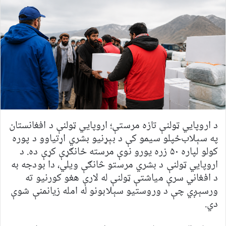
د اروپايي ټولنې تازه مرستې؛ اروپايي ټولنې د افغانستان
په سېلاب‌ځپلو سیمو کې د بېړنیو بشري اړتیاوو د پوره
کولو لپاره ۵۰ زره یورو نوې مرسته ځانګړې کړې ده. د
اروپايي ټولنې د بشري مرستو څانګې ویلي، دا بودجه به
د افغاني سرې میاشتې ټولنې له لارې هغو کورنیو ته
ورسېږي چې د وروستیو سېلابونو له امله زیانمنې شوې
دي.