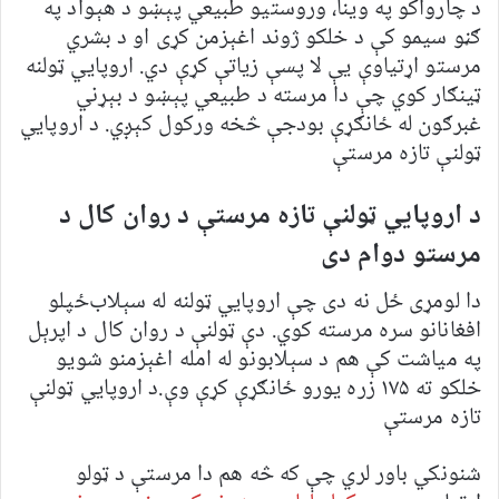
د چارواکو په وینا، وروستیو طبیعي پېښو د هېواد په
ګڼو سیمو کې د خلکو ژوند اغېزمن کړی او د بشري
مرستو اړتیاوې یې لا پسې زیاتې کړې دي. اروپايي ټولنه
ټینګار کوي چې دا مرسته د طبیعي پېښو د بېړني
غبرګون له ځانګړې بودجې څخه ورکول کېږي. د اروپايي
ټولنې تازه مرستې
د اروپايي ټولنې تازه مرستې د روان کال د
مرستو دوام دی
دا لومړی ځل نه دی چې اروپايي ټولنه له سېلاب‌ځپلو
افغانانو سره مرسته کوي. دې ټولنې د روان کال د اپرېل
په میاشت کې هم د سېلابونو له امله اغېزمنو شویو
خلکو ته ۱۷۵ زره یورو ځانګړې کړې وې.د اروپايي ټولنې
تازه مرستې
شنونکي باور لري چې که څه هم دا مرستې د ټولو