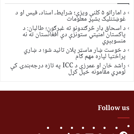
د اماراتو ۵ کلنې ویزې؛ شرایط، اسناد، فیس او د
غوښتنلیک بشپړ معلومات
د اسحاق ډار څرګندونو ته غبرګون؛ طالبان: د
پاکستان امنیتي ستونزې دې افغانستان ته نه
منسوبېږي
د خوست ښار ماسټر پلان تائید شو؛ د ښاري
پراختیا لپاره مهم ګام
راشد خان او عمرزی د ICC په تازه درجه‌بندۍ کې
لومړي مقامونه خپل کړل
Follow us