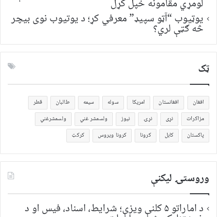
لومړي مقامونه خپل کړل
یوټیوب “آټو سپیډ” معرفي کړ؛ د یوتیوب نوی بیچر
څه ګټې لري؟
ټک
افغان
افغانستان
امریکا
سوله
سیمه
طالبان
قطر
مزاکرات
نړی
نړۍ
نیوز
ولسمشر غني
ولسمشرغني
پاکستان
کابل
کرونا
کرونا ویروس
کرکټ
وروستۍ ليکنې
د اماراتو ۵ کلنې ویزې؛ شرایط، اسناد، فیس او د