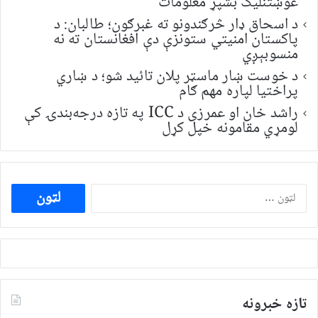
غوښتنلیک بشپړ معلومات
د اسحاق ډار څرګندونو ته غبرګون؛ طالبان: د
پاکستان امنیتي ستونزې دې افغانستان ته نه
منسوبېږي
د خوست ښار ماسټر پلان تائید شو؛ د ښاري
پراختیا لپاره مهم ګام
راشد خان او عمرزی د ICC په تازه درجه‌بندۍ کې
لومړي مقامونه خپل کړل
ددی
لپاره
لټون:
تازه خبرونه