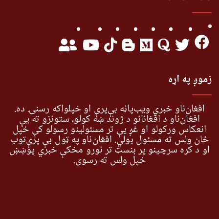
زموږ په اړه
افغان‌ناو خبري ویب‌پاڼه بې‌پرې او خپلواکه رسنۍ ده.
افغان‌ناو د افغانانو د ژوند ښه کولو، ستونزو ته یې
انعکاس ورکولو او غږ یې تر مسئولینو رسولو کې خپل
ځان ولس ته مسئول بولي. افغان‌ناو په ټول بې پرې‌توب
او د کره سرچینو پر بنسټ تر نورو مخکې خبري پوښښ
خپل ولس ته رسوي.