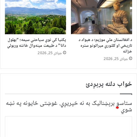
د افغانستان ملي موزیم؛ د هېواد د
پکتیا کې نوې سیاحتي سیمه؛ “بهلول
تاریخي او کلتوري میراثونو ستره
دانا” د طبیعت مینه‌وال ځانته وربولي
خزانه
جولای 25, 2026
جولای 25, 2026
ځواب دلته پرېږدئ
ستاسو برېښناليک به نه خپريږي.
غوښتى ځایونه په نښه
شوي
*
څ
ر