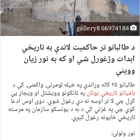
66974184 gallery8
د طالبانو تر حاکمیت لاندې به تاریخي
ابدات وژغورل شي او که به نور زیان
وویني
طالبانو ۲۵ کاله وړاندې په خپله لومړنۍ واکمنۍ کې د
بامیانو تاریخي بوتان
په ټانکونو وویشتل او ویجاړ یې
کړل چې لا تر اوسه نه دي رغول شوي. دوی اوس ادعا
کوي چې په غزني کې د به د یونسکو سازمان په مرسته
تاریخي ځایونه رغول کېږي.
نور ولولئ: