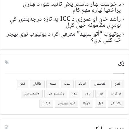
د خوست ښار ماسټر پلان تائید شو؛ د ښاري
پراختیا لپاره مهم ګام
راشد خان او عمرزی د ICC په تازه درجه‌بندۍ کې
لومړي مقامونه خپل کړل
یوټیوب “آټو سپیډ” معرفي کړ؛ د یوتیوب نوی بیچر
څه ګټې لري؟
ټک
افغان
افغانستان
امریکا
سوله
سیمه
طالبان
قطر
مزاکرات
نړی
نړۍ
نیوز
ولسمشر غني
ولسمشرغني
پاکستان
کابل
کرونا
کرونا ویروس
کرکټ