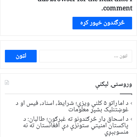
comment.
ددی
لپاره
لټون:
وروستۍ ليکنې
د اماراتو ۵ کلنې ویزې؛ شرایط، اسناد، فیس او د
غوښتنلیک بشپړ معلومات
د اسحاق ډار څرګندونو ته غبرګون؛ طالبان: د
پاکستان امنیتي ستونزې دې افغانستان ته نه
منسوبېږي