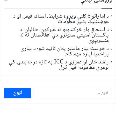
وروستۍ ليکنې
د اماراتو ۵ کلنې ویزې؛ شرایط، اسناد، فیس او د
غوښتنلیک بشپړ معلومات
د اسحاق ډار څرګندونو ته غبرګون؛ طالبان: د
پاکستان امنیتي ستونزې دې افغانستان ته نه
منسوبېږي
د خوست ښار ماسټر پلان تائید شو؛ د ښاري
پراختیا لپاره مهم ګام
راشد خان او عمرزی د ICC په تازه درجه‌بندۍ کې
لومړي مقامونه خپل کړل
ددی
لپاره
لټون: