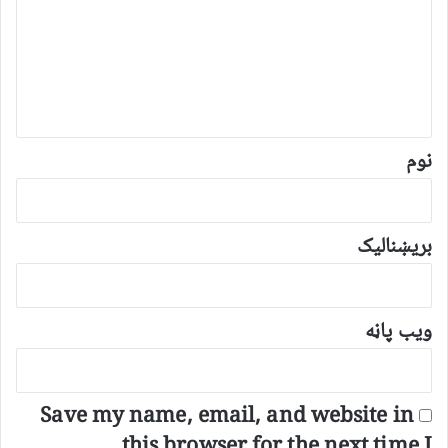
گ
ن
د
و
ن
*
نوم
بریښنالیک
ویب پاڼه
Save my name, email, and website in
this browser for the next time I