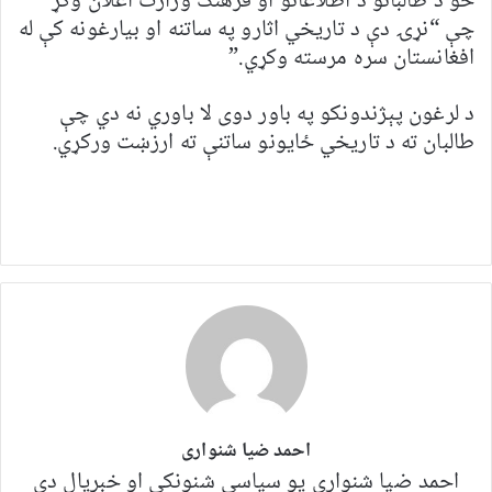
خو د طالبانو د اطلاعاتو او فرهنګ وزارت اعلان وکړ
چې “نړۍ دې د تاریخي اثارو په ساتنه او بیارغونه کې له
افغانستان سره مرسته وکړي.”
د لرغون پېژندونکو په باور دوی لا باوري نه دي چې
طالبان ته د تاریخي ځایونو ساتنې ته ارزښت ورکړي.
احمد ضیا شنواری
احمد ضیا شنواری یو سياسي شنونکی او خبریال دی