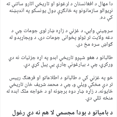
دا مهال د افغانستان د لرغونو او تاریخي اثارو ساتنې ته
نړیوالو سازمانونو په ځانګړې ډول یونسکو په اندېښنه
کې ده.
سرچینې وايي، د غزني د زاړه ښار لوی جومات چې د
دغه ولایت تر ټولو پخوانی جومات دی، د وېجاړېدو له
ګواښ سره مخ دی.
طالبانو د هغو شپږو تاریخي ابدو په اړه جزئیات نه دي
ورکړي، چې د بیارغونې چارې یې پیل کړي دي.
خو په غزني کې د طالبانو د اطلاعاتو او فرهنګ رييس
تر دې مخکې ويلي و، چې د محمد شريف خان تاريخي
ځايونه، د زاړه ښار دوه برجونه او د خواجه ملک ابده له
منځه تللي دي.
د بامیانو د بودا مجسمې لا هم نه دي رغول