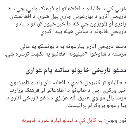
غزني کې د طالبانو د اطلاعاتو او فرهنګ وایي، چې د ۶
تاريخي اثارو د بيارغونې چارې پيل شوې. د افغانستان
راډیو او ټلویزون چې کله دا خبر خپور کړ، نو د یادو
تاریخي ځایونو د ساتنې هیله پیدا کېږي.
ددغه تاریخي اثارو بیارغونه به د یونسکو په مالي
مرسته د شاوخوا ۴میلیونه افغانیو په لګښت ترسره شي.
ددغو تاریخي ځایونو ساتنه پام غواړي
د طالبانو تر کنټرول لاندې د افغانستان راډیو ټلویزیون
خبر ورکړی، چې د طالبانو د اطلاعاتو او فرهنګ وزارت
مرستیال مولوي عتیق الله عزیزي د دغو تاریخي اثارو د
بیا رغولو پروګرام پرانیست.
نور ولولئ:
په کابل کې د لیدلو لپاره غوره ځایونه