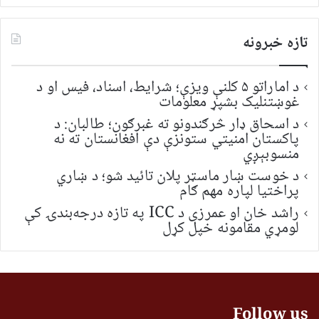
تازه خبرونه
د اماراتو ۵ کلنې ویزې؛ شرایط، اسناد، فیس او د
غوښتنلیک بشپړ معلومات
د اسحاق ډار څرګندونو ته غبرګون؛ طالبان: د
پاکستان امنیتي ستونزې دې افغانستان ته نه
منسوبېږي
د خوست ښار ماسټر پلان تائید شو؛ د ښاري
پراختیا لپاره مهم ګام
راشد خان او عمرزی د ICC په تازه درجه‌بندۍ کې
لومړي مقامونه خپل کړل
Follow us