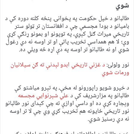
شوي
طالبانو د خپل حکومت په پخوانۍ پنځه کلنه دوره کې د
بامیانو د بودا مجسمې چې د افغانستان تر ټولو ستر
تاریخي میراث ګڼل کېږي، په توپونو او بمونو ړنګې کړې
وې؛ لا هم همداسې تخریب پاتې او تر اوسه نه دي رغول
شوي او نه طالبانو تر اوسه په دې اړه څه ویلي ده.
نور ولولئ:
د غزني تاریخي ابدو لېدنې ته ګڼ سیلانیان
ورمات شوي
د خپرو شويو راپورونو له مخې، په تېرو مياشتو کې
طالبانو په مزارشريف کې د
علي شېرنوايي مجسمه
وېجاړه کړې ده او داسې اوازې ته چې کېدای نور طالبانو
نور تاریخي ځایونه هم تخریب کړي وي چې لا تر اوسه
نه دي رسنیز شوي.