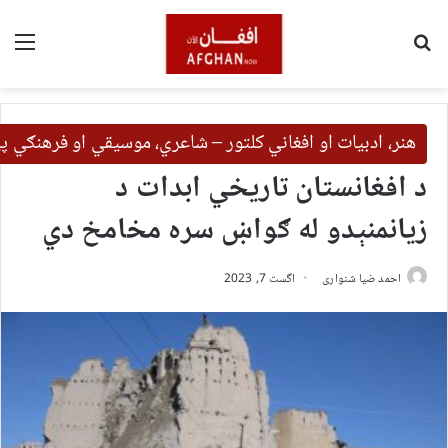
لټون
مین
هنر، ادبیات او افغاني کلتور – شاعري، موسیقي او فرهنګي 
د افغانستان تاریخي ابدات د
زیانمنېدو له ګواښ سره مخامخ دي
احمد ضیا شنواری
اگست 7, 2023