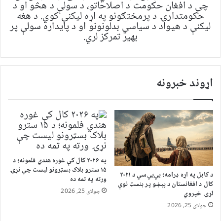
چې د افغان حکومت د اصلاحاتو، د سولې د هڅو او د
حکومتدارۍ د پرمختګونو په اړه لیکنې کوي. د هغه
لیکنې د هیواد د سیاسي بدلونونو او د پایداره سولې پر
بهیر تمرکز لري.
اړوند خبرونه
په ۲۰۲۶ کال کې غوره هندي فلمونه؛ د
۱۵ سترو بلاک بسټرونو لیست چې نړۍ
د کابل په اړه ډرامه؛ بي‌بي‌سي د ۲۰۲۱
ورته په تمه ده
کال د افغانستان د پېښو پر بنسټ نوې
جولای 25, 2026
لړۍ خپروي
جولای 25, 2026