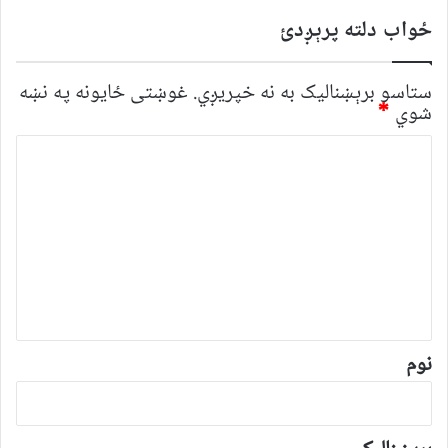
ځواب دلته پرېږدئ
ستاسو برېښناليک به نه خپريږي.
غوښتى ځایونه په نښه
شوي
*
څ
ر
گ
ن
د
و
ن
*
نوم