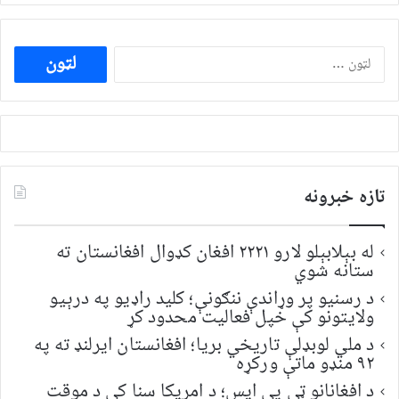
ددی
لپاره
لټون:
تازه خبرونه
له بېلابېلو لارو ۲۲۲۱ افغان کډوال افغانستان ته
ستانه شوي
د رسنیو پر وړاندې ننګونې؛ کلید راډیو په درېیو
ولایتونو کې خپل فعالیت محدود کړ
د ملي لوبډلې تاریخي بریا؛ افغانستان ایرلنډ ته په
۹۲ منډو ماتې ورکړه
د افغانانو ټي پي ایس؛ د امریکا سنا کې د موقت