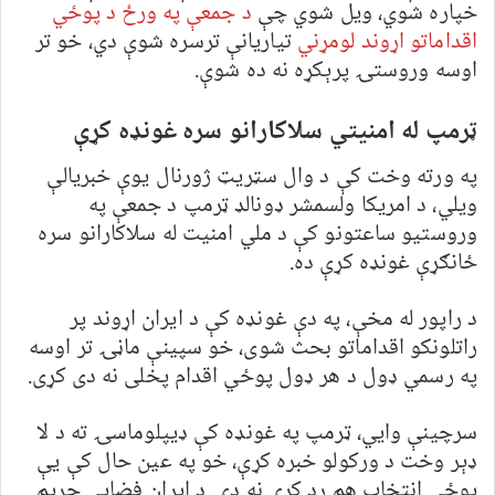
خپاره شوي، ویل شوي چې
د جمعې په ورځ د پوځي
اقداماتو اړوند لومړني
تیاریانې ترسره شوې دي، خو تر
اوسه وروستۍ پرېکړه نه ده شوې.
ټرمپ له امنیتي سلاکارانو سره غونډه کړې
په ورته وخت کې د وال سټریټ ژورنال یوې خبریالې
ویلي، د امریکا ولسمشر ډونالډ ټرمپ د جمعې په
وروستیو ساعتونو کې د ملي امنیت له سلاکارانو سره
ځانګړې غونډه کړې ده.
د راپور له مخې، په دې غونډه کې د ایران اړوند پر
راتلونکو اقداماتو بحث شوی، خو سپینې ماڼۍ تر اوسه
په رسمي ډول د هر ډول پوځي اقدام پخلی نه دی کړی.
سرچینې وایي، ټرمپ په غونډه کې ډیپلوماسۍ ته د لا
ډېر وخت د ورکولو خبره کړې، خو په عین حال کې یې
پوځي انتخاب هم رد کړی نه دی. د ایران فضايي حریم