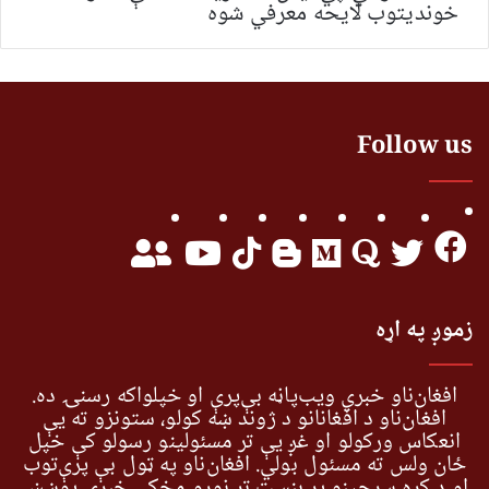
خونديتوب لایحه معرفي شوه
Follow us
زموږ په اړه
افغان‌ناو خبري ویب‌پاڼه بې‌پرې او خپلواکه رسنۍ ده.
افغان‌ناو د افغانانو د ژوند ښه کولو، ستونزو ته یې
انعکاس ورکولو او غږ یې تر مسئولینو رسولو کې خپل
ځان ولس ته مسئول بولي. افغان‌ناو په ټول بې پرې‌توب
او د کره سرچینو پر بنسټ تر نورو مخکې خبري پوښښ