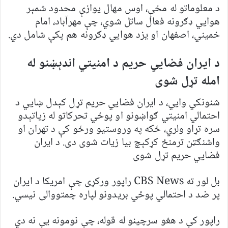
د معلوماتو له مخې، اوس مهال یوازې محدود شمېر
هوايي ډګرونه فعال ساتل شوي، چې مهرآباد، امام
خمیني، اصفهان او یزد هوايي ډګرونه هم پکې شامل دي.
د ایران فضايي حریم د امنیتي اندېښنو له
امله تړل شوی
شنونکي وایي، د ایران فضايي حریم تړل کېدل ښايي د
احتمالي امنیتي ګواښونو او پوځي تحرکاتو له زیاتېدو
سره تړاو ولري، ځکه په وروستیو ورځو کې د تهران او
واشنګټن ترمنځ کړکېچ بیا زیات شوی دی. د ایران
فضايي حریم تړل شوی
بل لور ته CBS News راپور ورکړی چې امریکا د ایران
پر ضد د احتمالي پوځي بریدونو لپاره چمتووالی نیسي.
راپور کې د هغو سرچینو له قوله، چې نومونه یې نه دي