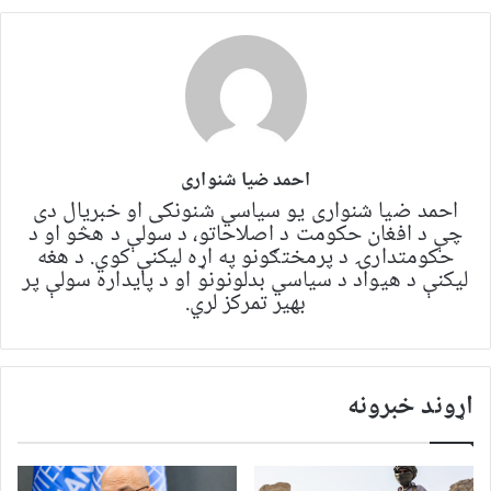
احمد ضیا شنواری
احمد ضیا شنواری یو سياسي شنونکی او خبریال دی
چې د افغان حکومت د اصلاحاتو، د سولې د هڅو او د
حکومتدارۍ د پرمختګونو په اړه لیکنې کوي. د هغه
لیکنې د هیواد د سیاسي بدلونونو او د پایداره سولې پر
بهیر تمرکز لري.
اړوند خبرونه