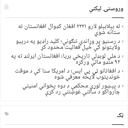
وروستۍ ليکنې
له بېلابېلو لارو ۲۲۲۱ افغان کډوال افغانستان ته
ستانه شوي
د رسنیو پر وړاندې ننګونې؛ کلید راډیو په درېیو
ولایتونو کې خپل فعالیت محدود کړ
د ملي لوبډلې تاریخي بریا؛ افغانستان ایرلنډ ته په
۹۲ منډو ماتې ورکړه
د افغانانو ټي پي ایس؛ د امریکا سنا کې د موقت
خونديتوب لایحه معرفي شوه
د پېښور لوړې محکمې د دوه پخواني امنیتي
چارواکو د ساتنې غوښتنې رد کړې
ټک