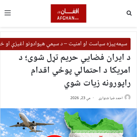
لټون
مین
سیمه‌ییزه سیاست او امنیت – د سیمې هیوادونو اغیزې او خب
د ایران فضايي حریم تړل شوی؛ د
امریکا د احتمالي پوځي اقدام
راپورونه زیات شوي
احمد ضیا شنواری
مې 23, 2026