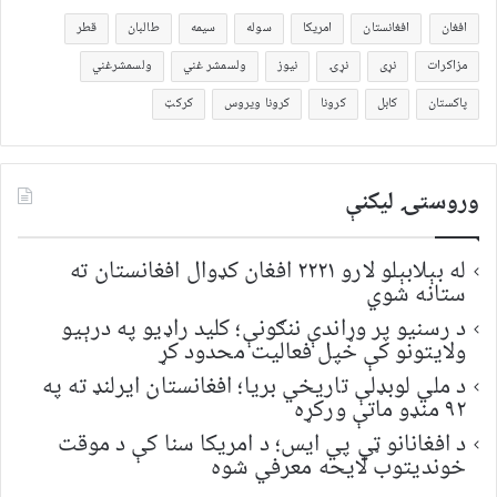
افغان
افغانستان
امریکا
سوله
سیمه
طالبان
قطر
مزاکرات
نړی
نړۍ
نیوز
ولسمشر غني
ولسمشرغني
پاکستان
کابل
کرونا
کرونا ویروس
کرکټ
وروستۍ ليکنې
له بېلابېلو لارو ۲۲۲۱ افغان کډوال افغانستان ته
ستانه شوي
د رسنیو پر وړاندې ننګونې؛ کلید راډیو په درېیو
ولایتونو کې خپل فعالیت محدود کړ
د ملي لوبډلې تاریخي بریا؛ افغانستان ایرلنډ ته په
۹۲ منډو ماتې ورکړه
د افغانانو ټي پي ایس؛ د امریکا سنا کې د موقت
خونديتوب لایحه معرفي شوه