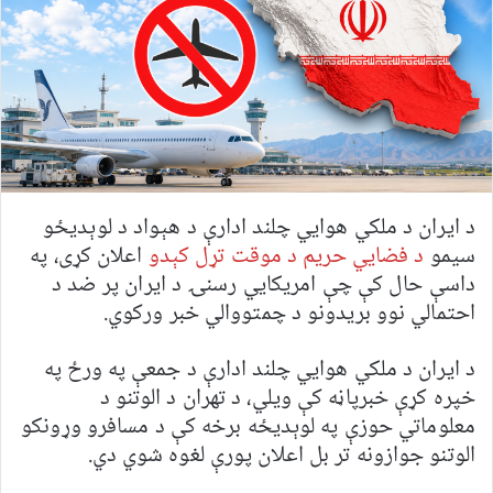
د ایران د ملکي هوايي چلند ادارې د هېواد د لوېدیځو
سیمو
د فضايي حریم د موقت تړل کېدو
اعلان کړی، په
داسې حال کې چې امریکايي رسنۍ د ایران پر ضد د
احتمالي نوو بریدونو د چمتووالي خبر ورکوي.
د ایران د ملکي هوايي چلند ادارې د جمعې په ورځ په
خپره کړې خبرپاڼه کې ویلي، د تهران د الوتنو د
معلوماتي حوزې په لوېدیځه برخه کې د مسافرو وړونکو
الوتنو جوازونه تر بل اعلان پورې لغوه شوي دي.