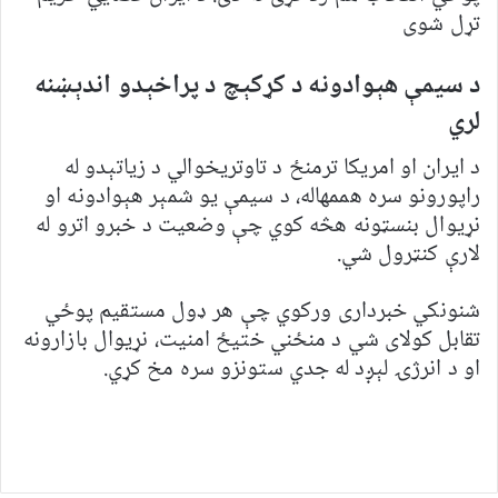
تړل شوی
د سیمې هېوادونه د کړکېچ د پراخېدو اندېښنه
لري
د ایران او امریکا ترمنځ د تاوتریخوالي د زیاتېدو له
راپورونو سره هممهاله، د سیمې یو شمېر هېوادونه او
نړیوال بنسټونه هڅه کوي چې وضعیت د خبرو اترو له
لارې کنټرول شي.
شنونکي خبرداری ورکوي چې هر ډول مستقیم پوځي
تقابل کولای شي د منځني ختیځ امنیت، نړیوال بازارونه
او د انرژۍ لېږد له جدي ستونزو سره مخ کړي.