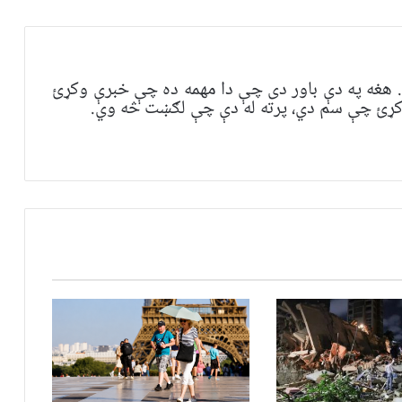
هغه په ​​​​دې باور دی چې دا مهمه ده چې خبرې وکړئ
 وکړئ چې سم دي، پرته له دې چې لګښت څه وي.