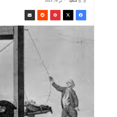
مسعود
مې 16, 2023
X
Facebook
Pinterest
Reddit
د بریښنالیک له لارې شریک کړئ