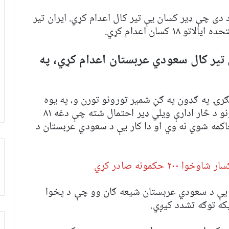
دی چې ډیر کسان یې تیر کال اعدام کړي. ایران تیر
تیر کال سعودي عربستان اعدام کړي، په
 ۸۱ کسان چې د ترهګرۍ په ګډون په ګڼ شمیر تورونو تورن و، په یوه
ورځ اعدام کړل. د ملګرو ملتونو د بشري حقونو د څار ادارې ویلي ډیر احتمال شته چې دغه ۸۱
اکمه شوي نه وي او دا کار یې د سعودي عربستان د
 حکمونه صادر کړي
ې ادارې ویلي چې په ۸۱ اعدام شویو کې ۴۱ یې د سعودي عربستان شیعه ګان وو چې د پخوا
ه توګه تشدد کیږي.