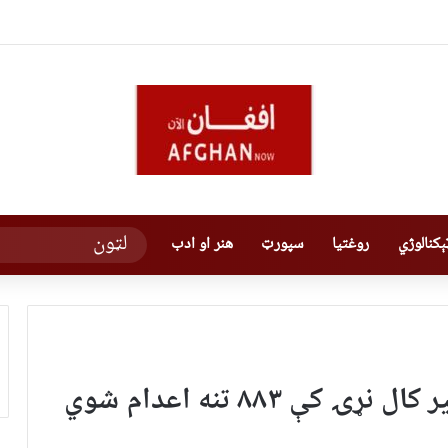
کنالوژي
روغتیا
سپورټ
هنر او ادب
ې ۸۸۳ تنه اعدام شوي