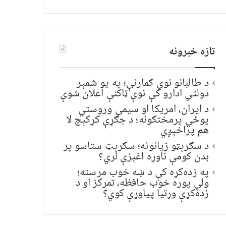
تازه خبرونه
د طالبانو نوي ګمارنې؛ په یو شمېر
دولتي ادارو کې نوې ټاکنې اعلان شوې
د ایران، امریکا او سیمې وروستي
پوځي پرمختګونه؛ د جګړې کړکېچ لا
هم پراخېږي
د سګرېټو زیانونه؛ سګرېټ ستاسو پر
بدن کومې ناوړه اغېزې لري؟
په زده‌کړه کې د ښه خوب مرسته؛
ولې پوره خوب حافظه، تمرکز او د
زده‌کړې وړتیا پیاوړې کوي؟