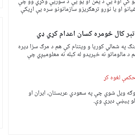
 کې اوه یې د یمن او یو یې د سوریې وکړي وو چې
یانو او یا نورو ترهګریزو سازمانونو سره یې اړیکې
تېر کال څومره کسان اعدام کړي ډي
ګ په شمالي کوریا و ویتنام کې هم د مرګ سزا ډیره
 مالوماتو نه خپریدو له کبله نه معلومیږي چې
کمې لغوه کړ
توګه ویل شوي چې په سعودي عربستان، ایران او
لو پیښې ډیرې وې.