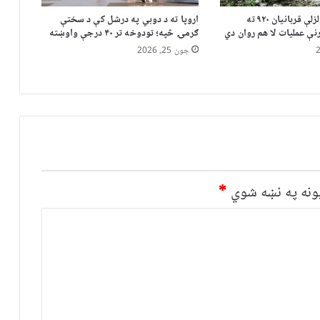
وینزویلا کې د زلزلې قربانیان ۹۲۰ ته
اروپا ته د دوبي په درشل کې د سختې
نې عملیات لا هم روان دي
ګرمۍ څپه؛ تودوخه تر ۴۰ درجې واوښته
جون 25, 2026
نه په نښه شوي
*