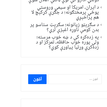
دولتي ادارو کې نوې ټاکنې اعلان شوې
د ایران، امریکا او سیمې وروستي
پوځي پرمختګونه؛ د جګړې کړکېچ لا
هم پراخېږي
د سګرېټو زیانونه؛ سګرېټ ستاسو پر
بدن کومې ناوړه اغېزې لري؟
په زده‌کړه کې د ښه خوب مرسته؛
ولې پوره خوب حافظه، تمرکز او د
زده‌کړې وړتیا پیاوړې کوي؟
ددی
لپاره
لټون: