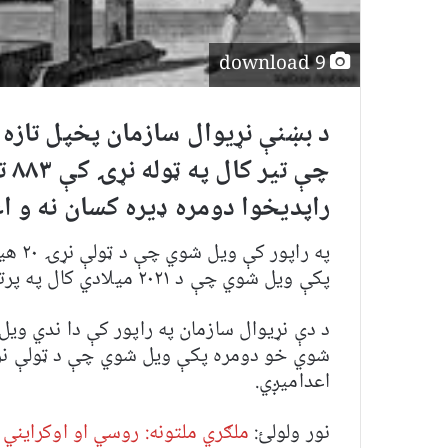
download 9
د بښنې نړیوال سازمان پخپل تازه
چې تیر کال په ټوله نړۍ کې
۸۸۳
ت
راپدیخوا دومره ډیره کسان نه و 
پکې ویل شوي چې د ۲۰۲۱ ميلادي کال په پرتله دا شمیر ۵۳ په سلو کې لوړ شوی.
د دې نړیوال سازمان په راپور کې دا ندي و
شوي خو دومره پکې ویل شوي چې د ټولې نړ
اعدامیږي.
نور ولولئ:
ملګري ملتونه: روسي او اوکرايني 