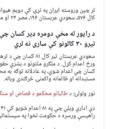
تر چین وروسته ایران په نړۍ کې دویم هیواد 
کال ۵۷۶، سعودي عربستان ۱۹۶، مصر ۲۴ او متحده ایالاتو ۱۸ کسان اعدام کړي.
د راپور له مخې دومره ډیر کسان چې 
تیرو
۳۰
کالونو کې ساری نه لري
سعودي عربستان تیر کال
کسان چې اعدام شوي، په عادلانه توګه به مح
مستبدانه او ظالمانه واکمنۍ څرګندی وباله.
نور ولولئ:
د طالبانو محکمو د قصاص او سنګسار شاوخوا ۲۰۰
د
راهیسې ورسره د حکومت لخوا په سیستماتیک