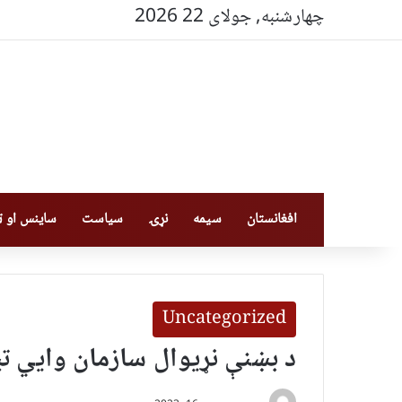
چهارشنبه, جولای 22 2026
افغانستان
سیمه
نړۍ
سیاست
ساینس او ټې
Uncategorized
د بښنې نړیوال سازمان وايي تیر کال نړۍ ک