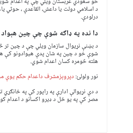
خو سعودي عربستان ویلي چې په اعدام شویو
د اسلامي دولت یا داعش، القاعدې ، حوثي یاغ
درلودې.
دا نده په ډاګه شوې چې چين هېواد 
د بښنې نړیوال سازمان ویلي چې د چین تر څن
شوې خو د چین په شان پدې هیوادونو کې هم د
هلته څومره کسان اعدام شوي.
نور ولولئ:
دپروېزمشرف داعدام حکم یوې مح
د دې نړیوالې ادارې په راپور کې په ځانګړي 
مصر کې په یو ځل د ډیرو اکسانو د اعدام کو