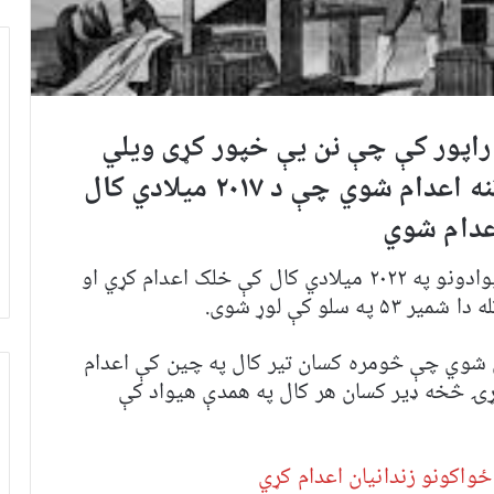
 راپور کې چې نن يې خپور کړی ویلي
نه اعدام شوي چې د
۲۰۱۷
ميلادي کال
اعدام شوي
په راپور کې ویل شوي چې د ټولې نړۍ ۲۰ هیوادونو په ۲۰۲۲ ميلادي کال کې خلک اعدام کړي او
یل شوي چې څومره کسان تیر کال په چین کې اعدام
ۍ څخه ډیر کسان هر کال په همدې هیواد کې
ځواکونو زندانيان اعدام کړي