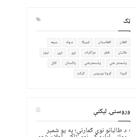
ټک
افغان
افغانستان
امریکا
سوله
سیمه
طالبان
قطر
مزاکرات
نړی
نړۍ
نیوز
ولسمشر غني
ولسمشرغني
پاکستان
کابل
کرونا
کرونا ویروس
کرکټ
وروستۍ ليکنې
د طالبانو نوي ګمارنې؛ په یو شمېر