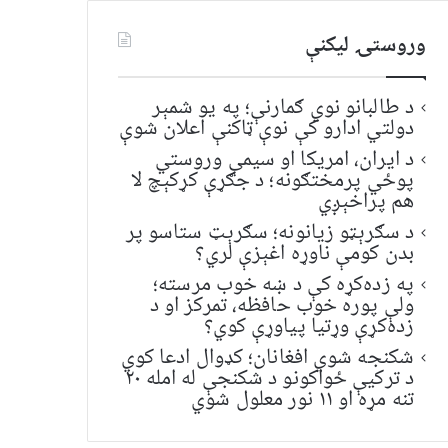
وروستۍ ليکنې
د طالبانو نوي ګمارنې؛ په یو شمېر
دولتي ادارو کې نوې ټاکنې اعلان شوې
د ایران، امریکا او سیمې وروستي
پوځي پرمختګونه؛ د جګړې کړکېچ لا
هم پراخېږي
د سګرېټو زیانونه؛ سګرېټ ستاسو پر
بدن کومې ناوړه اغېزې لري؟
په زده‌کړه کې د ښه خوب مرسته؛
ولې پوره خوب حافظه، تمرکز او د
زده‌کړې وړتیا پیاوړې کوي؟
شکنجه شوي افغانان؛ کډوال ادعا کوي
د ترکیې ځواکونو د شکنجې له امله ۲۰
تنه مړه او ۱۱ نور معلول شوي