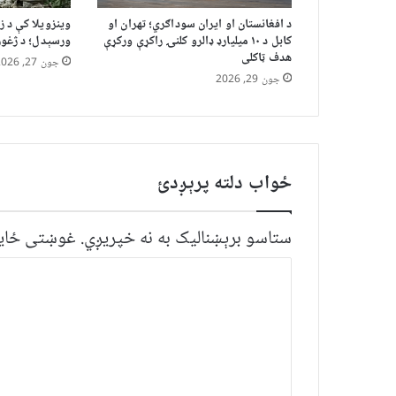
د افغانستان او ایران سوداګري؛ تهران او
کابل د ۱۰ میلیارډ ډالرو کلنۍ راکړې ورکړې
ورسېدل؛ د ژغور
هدف ټاکلی
جون 27, 2026
جون 29, 2026
ځواب دلته پرېږدئ
ستاسو برېښناليک به نه خپريږي.
غوښتى ځایو
څ
ر
گ
ن
د